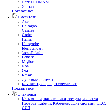
Серия ROMANO
Унитазы
Показать все
Смесители
Axor
Belbagno
Cezares
Grohe
Hansa
Hansgrohe
IdealStandart
JacobDelafon
Lemark
Migliore
Nobili
Oras
Ravak
Душевые системы
Комплектующие для смесителей
Показать все
Электрика
Клеммники, наконечники, хомуты, изолента
Провода, Кабели, Кабеленесущие системы, СКС,
СИП