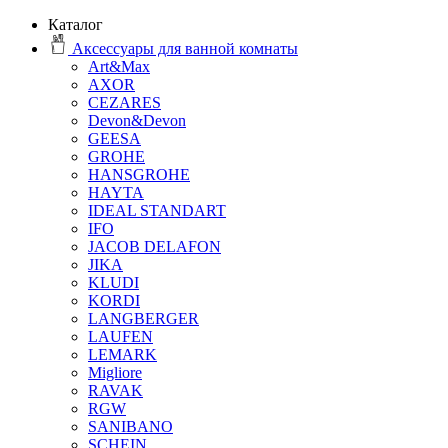
Каталог
Аксессуары для ванной комнаты
Art&Max
AXOR
CEZARES
Devon&Devon
GEESA
GROHE
HANSGROHE
HAYTA
IDEAL STANDART
IFO
JACOB DELAFON
JIKA
KLUDI
KORDI
LANGBERGER
LAUFEN
LEMARK
Migliore
RAVAK
RGW
SANIBANO
SCHEIN