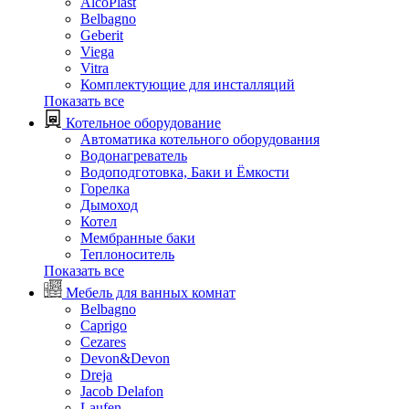
AlcoPlast
Belbagno
Geberit
Viega
Vitra
Комплектующие для инсталляций
Показать все
Котельное оборудование
Автоматика котельного оборудования
Водонагреватель
Водоподготовка, Баки и Ёмкости
Горелка
Дымоход
Котел
Мембранные баки
Теплоноситель
Показать все
Мебель для ванных комнат
Belbagno
Caprigo
Cezares
Devon&Devon
Dreja
Jacob Delafon
Laufen