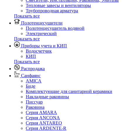
Смесители, Инсталляции, Раковины, Унитазы
Тепловые завесы и вентиляторы
Трубопроводная арматура
Показать все
Полотенцесушители
Полотенцесушитель водяной
Электрический
Показать все
Приборы учета и КИП
Водосчетчик
КИП
Показать все
Распродажа
Санфаянс
AMICA
Биде
Комплектующие для санитарной керамики
Накладные раковины
Писсуар
Раковина
Серия AMARA
Серия ANCONA
Серия ANTAREO
Серия ARDENTE-R