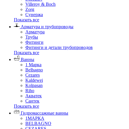
Villeroy & Boch
Zorg
Сунержа
Показать все
Арматура и трубопроводы
Арматура
Трубы
Фитинги
Фитинги и детали трубопроводов
Показать все
Ванны
1 Марка
Belbagno
Cezares
Kaldewei
Kolpasan
Riho
Акватек
Сантек
Показать все
Гидромассажные ванны
1МАРКА
BELBAGNO
CEZARES