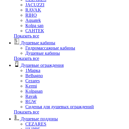
JACUZZI
RAVAK
RIHO
Аquatek
Кolpa san
САНТЕК
Показать все
Душевые кабины
Гидромассажные кабины
Душевые кабины
Показать все
Душевые ограждения
1Марка
Belbagno
Cezares
Kermi
Kolpasan
Ravak
RGW
Сиденья для душевых ограждений
Показать все
Душевые поддоны
CEZARES