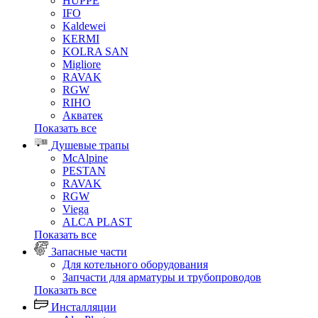
HUPPE
IFO
Kaldewei
KERMI
KOLRA SAN
Migliore
RAVAK
RGW
RIHO
Акватек
Показать все
Душевые трапы
McAlpine
PESTAN
RAVAK
RGW
Viega
АLCA PLAST
Показать все
Запасные части
Для котельного оборудования
Запчасти для арматуры и трубопроводов
Показать все
Инсталляции