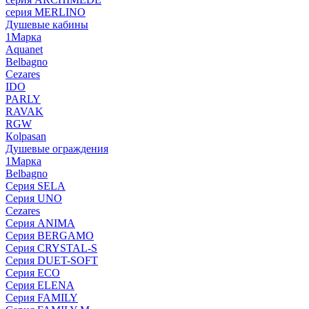
серия MERLINO
Душевые кабины
1Марка
Aquanet
Belbagno
Cezares
IDO
PARLY
RAVAK
RGW
Кolpasan
Душевые ограждения
1Марка
Belbagno
Серия SELA
Серия UNO
Cezares
Серия ANIMA
Серия BERGAMO
Серия CRYSTAL-S
Серия DUET-SOFT
Серия ECO
Серия ELENA
Серия FAMILY