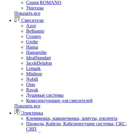
Серия ROMANO
Унитазы
Показать все
Смесители
Axor
Belbagno
Cezares
Grohe
Hansa
Hansgrohe
IdealStandart
JacobDelafon
Lemark
Migliore
Nobili
Oras
Ravak
Душевые системы
Комплектующие для смесителей
Показать все
Электрика
Клеммники, наконечники, хомуты, изолента
Провода, Кабели, Кабеленесущие системы, СКС,
СИП