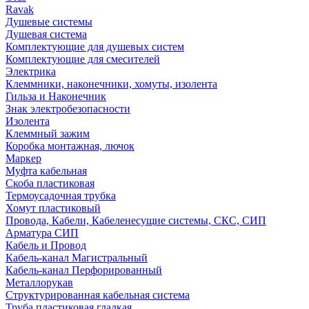
Ravak
Душевые системы
Душевая система
Комплектующие для душевых систем
Комплектующие для смесителей
Электрика
Клеммники, наконечники, хомуты, изолента
Гильза и Наконечник
Знак электробезопасности
Изолента
Клеммный зажим
Коробка монтажная, лючок
Маркер
Муфта кабельная
Скоба пластиковая
Термоусадочная трубка
Хомут пластиковый
Провода, Кабели, Кабеленесущие системы, СКС, СИП
Арматура СИП
Кабель и Провод
Кабель-канал Магистральный
Кабель-канал Перфорированный
Металлорукав
Структурированная кабельная система
Труба пластиковая гладкая