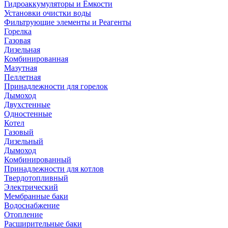
Гидроаккумуляторы и Ёмкости
Установки очистки воды
Фильтрующие элементы и Реагенты
Горелка
Газовая
Дизельная
Комбинированная
Мазутная
Пеллетная
Принадлежности для горелок
Дымоход
Двухстенные
Одностенные
Котел
Газовый
Дизельный
Дымоход
Комбинированный
Принадлежности для котлов
Твердотопливный
Электрический
Мембранные баки
Водоснабжение
Отопление
Расширительные баки