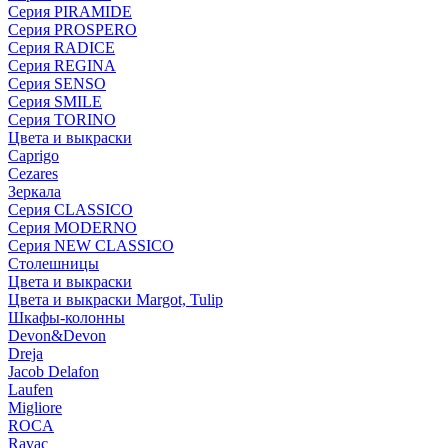
Серия PIRAMIDE
Серия PROSPERO
Серия RADICE
Серия REGINA
Серия SENSO
Серия SMILE
Серия TORINO
Цвета и выкраски
Caprigo
Cezares
Зеркала
Серия CLASSICO
Серия MODERNO
Серия NEW CLASSICO
Столешницы
Цвета и выкраски
Цвета и выкраски Margot, Tulip
Шкафы-колонны
Devon&Devon
Dreja
Jacob Delafon
Laufen
Migliore
ROCA
Rаvac