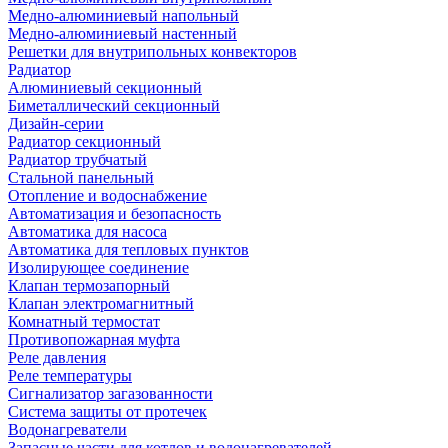
Медно-алюминиевый напольный
Медно-алюминиевый настенный
Решетки для внутрипольных конвекторов
Радиатор
Алюминиевый секционный
Биметаллический секционный
Дизайн-серии
Радиатор секционный
Радиатор трубчатый
Стальной панельный
Отопление и водоснабжение
Автоматизация и безопасность
Автоматика для насоса
Автоматика для тепловых пунктов
Изолирующее соединение
Клапан термозапорный
Клапан электромагнитный
Комнатный термостат
Противопожарная муфта
Реле давления
Реле температуры
Сигнализатор загазованности
Система защиты от протечек
Водонагреватели
Запасные части для котлов и водонагревателей