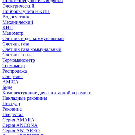
Полотенцесушитель водяной
Электрический
Приборы учета и КИП
Водосчетчик
Механический
КИП
Манометр
Счетчик воды коммунальный
Счетчик газа
Счетчик газа коммунальный
Счетчик тепла
Термоманометр
Термометр
Распродажа
Санфаянс
AMICA
Биде
Комплектующие для санитарной керамики
Накладные раковины
Писсуар
Раковина
Пьедестал
Серия AMARA
Серия ANCONA
Серия ANTAREO