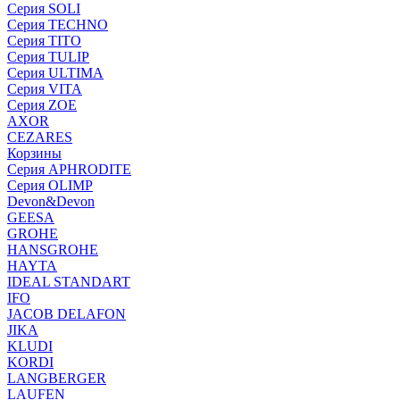
Серия SOLI
Серия TECHNO
Серия TITO
Серия TULIP
Серия ULTIMA
Серия VITA
Серия ZOE
AXOR
CEZARES
Корзины
Серия APHRODITE
Серия OLIMP
Devon&Devon
GEESA
GROHE
HANSGROHE
HAYTA
IDEAL STANDART
IFO
JACOB DELAFON
JIKA
KLUDI
KORDI
LANGBERGER
LAUFEN