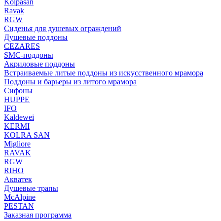
Kolpasan
Ravak
RGW
Сиденья для душевых ограждений
Душевые поддоны
CEZARES
SMC-поддоны
Акриловые поддоны
Встраиваемые литые поддоны из искусственного мрамора
Поддоны и барьеры из литого мрамора
Сифоны
HUPPE
IFO
Kaldewei
KERMI
KOLRA SAN
Migliore
RAVAK
RGW
RIHO
Акватек
Душевые трапы
McAlpine
PESTAN
Заказная программа