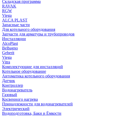
Складская программа
RAVAK
RGW
Viega
АLCA PLAST
Запасные части
Для котельного оборудования
Запчасти для арматуры и трубопроводов
Инсталляции
AlcoPlast
Belbagno
Geberit
Viega
Vitra
Комплектующие для инсталляций
Котельное оборудование
Автоматика котельного оборудования
Датчик
Контроллер
Водонагреватель
Газовый
Косвенного нагрева
Принадлежности для водонагревателей
Электрический
Водоподготовка, Баки и Ёмкости