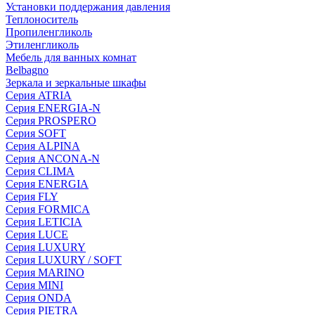
Установки поддержания давления
Теплоноситель
Пропиленгликоль
Этиленгликоль
Мебель для ванных комнат
Belbagno
Зеркала и зеркальные шкафы
Серия ATRIA
Серия ENERGIA-N
Серия PROSPERO
Серия SOFT
Серия ALPINA
Серия ANCONA-N
Серия CLIMA
Серия ENERGIA
Серия FLY
Серия FORMICA
Серия LETICIA
Серия LUCE
Серия LUXURY
Серия LUXURY / SOFT
Серия MARINO
Серия MINI
Серия ONDA
Серия PIETRA