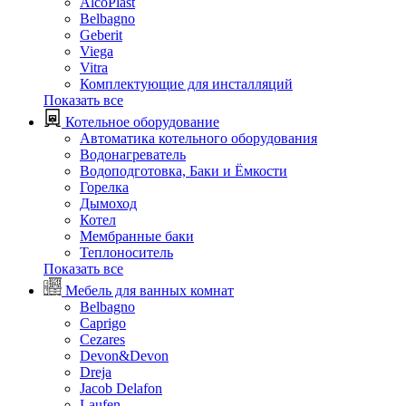
AlcoPlast
Belbagno
Geberit
Viega
Vitra
Комплектующие для инсталляций
Показать все
Котельное оборудование
Автоматика котельного оборудования
Водонагреватель
Водоподготовка, Баки и Ёмкости
Горелка
Дымоход
Котел
Мембранные баки
Теплоноситель
Показать все
Мебель для ванных комнат
Belbagno
Caprigo
Cezares
Devon&Devon
Dreja
Jacob Delafon
Laufen