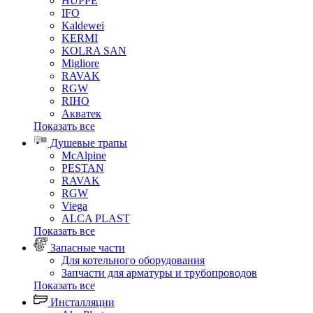
HUPPE
IFO
Kaldewei
KERMI
KOLRA SAN
Migliore
RAVAK
RGW
RIHO
Акватек
Показать все
Душевые трапы
McAlpine
PESTAN
RAVAK
RGW
Viega
АLCA PLAST
Показать все
Запасные части
Для котельного оборудования
Запчасти для арматуры и трубопроводов
Показать все
Инсталляции