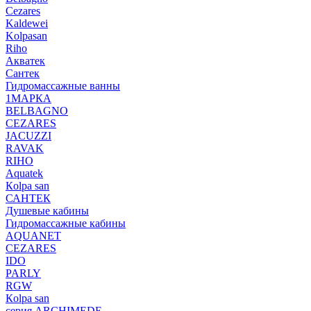
Cezares
Kaldewei
Kolpasan
Riho
Акватек
Сантек
Гидромассажные ванны
1МАРКА
BELBAGNO
CEZARES
JACUZZI
RAVAK
RIHO
Аquatek
Кolpa san
САНТЕК
Душевые кабины
Гидромассажные кабины
AQUANET
CEZARES
IDO
PARLY
RGW
Кolpa san
серия ARCHIMEDE