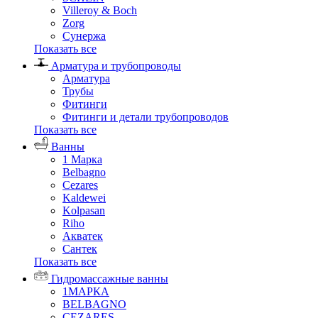
Villeroy & Boch
Zorg
Сунержа
Показать все
Арматура и трубопроводы
Арматура
Трубы
Фитинги
Фитинги и детали трубопроводов
Показать все
Ванны
1 Марка
Belbagno
Cezares
Kaldewei
Kolpasan
Riho
Акватек
Сантек
Показать все
Гидромассажные ванны
1МАРКА
BELBAGNO
CEZARES