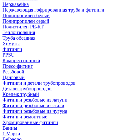
Нержавейка
Нержавеющая гофрированная труба и фитинги
Полипропилен белый
Полипропилен серый
Полиэтилен PE-RT
Теплоизоляция
Труба обсадная
Хомуты
Фитинги
PPSU
Компрессионный
Пресс-фитинг
Резьбовой
Цанговый
Фитинги и детали трубопроводов
Детали трубопроводов
Крепеж трубный
Фитинги резьбовые из латуни
Фитинги резьбовые из стали
Фитинги резьбовые из чугуна
Фитинги ремонтные
Хромированные фитинги
Ванны
1 Марка
Belbagno