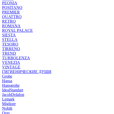
PEONIA
POSITANO
PREMIER
QUATTRO
RETRO
ROMANA
ROYAL PALACE
SIESTA
STELLA
TESORO
TIRRENO
TREND
TURBOLENZA
VENEZIA
VINTAGE
ГИГИЕНИЧЕСКИЕ ДУШИ
Grohe
Hansa
Hansgrohe
IdealStandart
JacobDelafon
Lemark
Migliore
Nobili
Oras