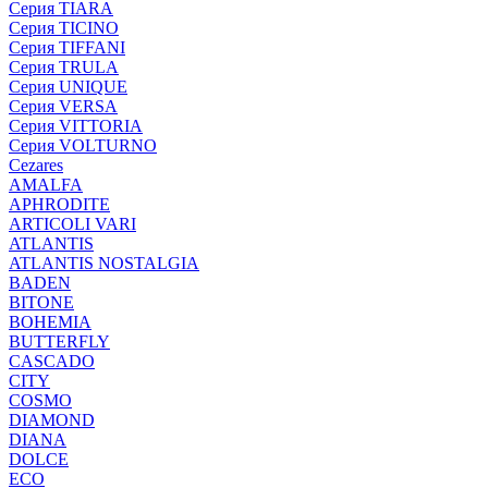
Серия TIARA
Серия TICINO
Серия TIFFANI
Серия TRULA
Серия UNIQUE
Серия VERSA
Серия VITTORIA
Серия VOLTURNO
Cezares
AMALFA
APHRODITE
ARTICOLI VARI
ATLANTIS
ATLANTIS NOSTALGIA
BADEN
BITONE
BOHEMIA
BUTTERFLY
CASCADO
CITY
COSMO
DIAMOND
DIANA
DOLCE
ECO