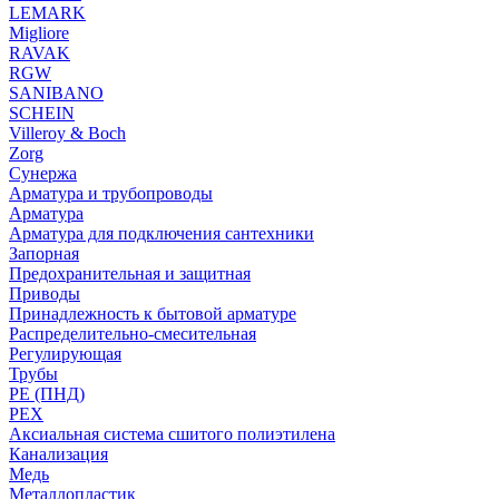
LEMARK
Migliore
RAVAK
RGW
SANIBANO
SCHEIN
Villeroy & Boch
Zorg
Сунержа
Арматура и трубопроводы
Арматура
Арматура для подключения сантехники
Запорная
Предохранительная и защитная
Приводы
Принадлежность к бытовой арматуре
Распределительно-смесительная
Регулирующая
Трубы
PE (ПНД)
PEX
Аксиальная система сшитого полиэтилена
Канализация
Медь
Металлопластик