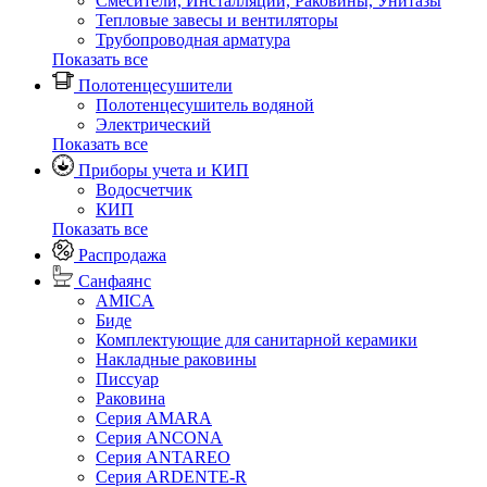
Смесители, Инсталляции, Раковины, Унитазы
Тепловые завесы и вентиляторы
Трубопроводная арматура
Показать все
Полотенцесушители
Полотенцесушитель водяной
Электрический
Показать все
Приборы учета и КИП
Водосчетчик
КИП
Показать все
Распродажа
Санфаянс
AMICA
Биде
Комплектующие для санитарной керамики
Накладные раковины
Писсуар
Раковина
Серия AMARA
Серия ANCONA
Серия ANTAREO
Серия ARDENTE-R