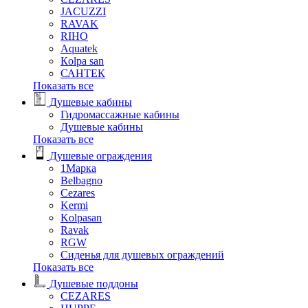
JACUZZI
RAVAK
RIHO
Аquatek
Кolpa san
САНТЕК
Показать все
Душевые кабины
Гидромассажные кабины
Душевые кабины
Показать все
Душевые ограждения
1Марка
Belbagno
Cezares
Kermi
Kolpasan
Ravak
RGW
Сиденья для душевых ограждений
Показать все
Душевые поддоны
CEZARES