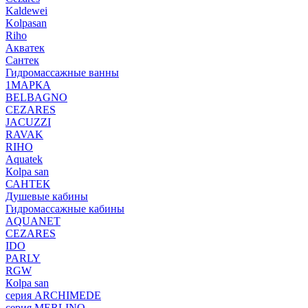
Kaldewei
Kolpasan
Riho
Акватек
Сантек
Гидромассажные ванны
1МАРКА
BELBAGNO
CEZARES
JACUZZI
RAVAK
RIHO
Аquatek
Кolpa san
САНТЕК
Душевые кабины
Гидромассажные кабины
AQUANET
CEZARES
IDO
PARLY
RGW
Кolpa san
серия ARCHIMEDE
серия MERLINO