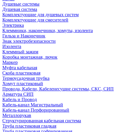
Душевые системы
Душевая система
Комплектующие для душевых систем
Комплектующие для смесителей
Электрика
Клеммники, наконечники, хомуты, изолента
Гильза и Наконечник
Знак электробезопасности
Изолента
Клеммный зажим
Коробка монтажная, лючок
Маркер
Муфта кабельная
Скоба пластиковая
Термоусадочная трубка
Хомут пластиковый
Провода, Кабели, Кабеленесущие системы, СКС, СИП
Арматура СИП
Кабель и Провод
Кабель-канал Магистральный
Кабель-канал Перфорированный
Металлорукав
Структурированная кабельная система
Труба пластиковая гладкая
Труба пластиковая гофрированная