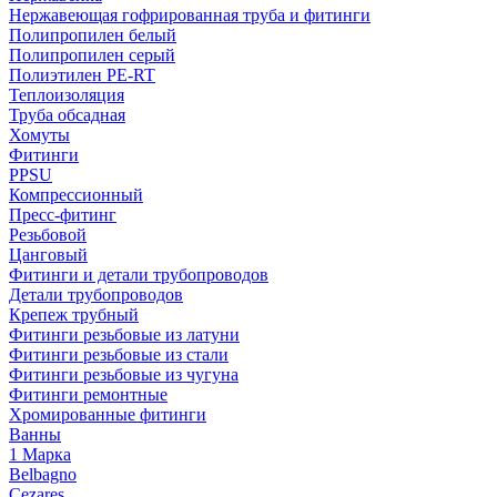
Нержавеющая гофрированная труба и фитинги
Полипропилен белый
Полипропилен серый
Полиэтилен PE-RT
Теплоизоляция
Труба обсадная
Хомуты
Фитинги
PPSU
Компрессионный
Пресс-фитинг
Резьбовой
Цанговый
Фитинги и детали трубопроводов
Детали трубопроводов
Крепеж трубный
Фитинги резьбовые из латуни
Фитинги резьбовые из стали
Фитинги резьбовые из чугуна
Фитинги ремонтные
Хромированные фитинги
Ванны
1 Марка
Belbagno
Cezares