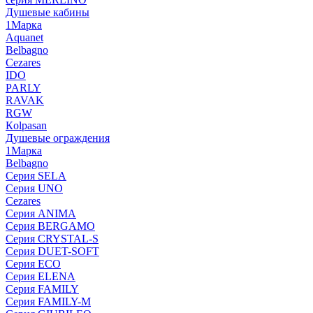
Душевые кабины
1Марка
Aquanet
Belbagno
Cezares
IDO
PARLY
RAVAK
RGW
Кolpasan
Душевые ограждения
1Марка
Belbagno
Серия SELA
Серия UNO
Cezares
Серия ANIMA
Серия BERGAMO
Серия CRYSTAL-S
Серия DUET-SOFT
Серия ECO
Серия ELENA
Серия FAMILY
Серия FAMILY-M