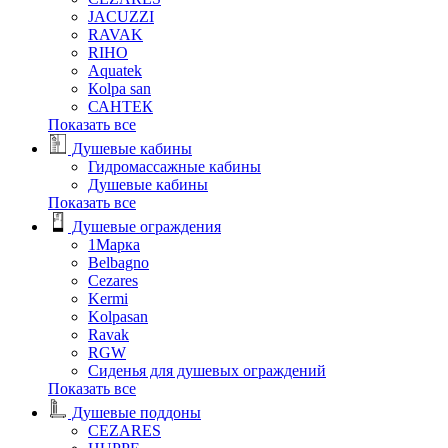
JACUZZI
RAVAK
RIHO
Аquatek
Кolpa san
САНТЕК
Показать все
Душевые кабины
Гидромассажные кабины
Душевые кабины
Показать все
Душевые ограждения
1Марка
Belbagno
Cezares
Kermi
Kolpasan
Ravak
RGW
Сиденья для душевых ограждений
Показать все
Душевые поддоны
CEZARES