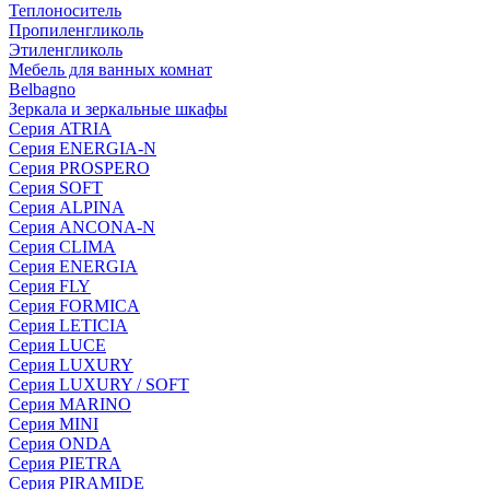
Теплоноситель
Пропиленгликоль
Этиленгликоль
Мебель для ванных комнат
Belbagno
Зеркала и зеркальные шкафы
Серия ATRIA
Серия ENERGIA-N
Серия PROSPERO
Серия SOFT
Серия ALPINA
Серия ANCONA-N
Серия CLIMA
Серия ENERGIA
Серия FLY
Серия FORMICA
Серия LETICIA
Серия LUCE
Серия LUXURY
Серия LUXURY / SOFT
Серия MARINO
Серия MINI
Серия ONDA
Серия PIETRA
Серия PIRAMIDE