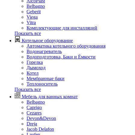
AlcoPlast
Belbagno
Geberit
Viega
Vitra
Комплектующие для инсталляций
Показать все
Котельное оборудование
Автоматика котельного оборудования
Водонагреватель
Водоподготовка, Баки и Ёмкости
Горелка
Дымоход
Котел
Мембранные баки
Теплоноситель
Показать все
Мебель для ванных комнат
Belbagno
Caprigo
Cezares
Devon&Devon
Dreja
Jacob Delafon
Laufen