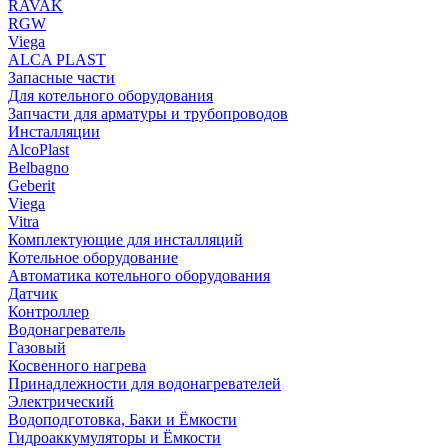
RAVAK
RGW
Viega
АLCA PLAST
Запасные части
Для котельного оборудования
Запчасти для арматуры и трубопроводов
Инсталляции
AlcoPlast
Belbagno
Geberit
Viega
Vitra
Комплектующие для инсталляций
Котельное оборудование
Автоматика котельного оборудования
Датчик
Контроллер
Водонагреватель
Газовый
Косвенного нагрева
Принадлежности для водонагревателей
Электрический
Водоподготовка, Баки и Ёмкости
Гидроаккумуляторы и Ёмкости