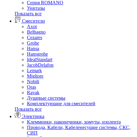
Серия ROMANO
Унитазы
Показать все
Смесители
Axor
Belbagno
Cezares
Grohe
Hansa
Hansgrohe
IdealStandart
JacobDelafon
Lemark
Migliore
Nobili
Oras
Ravak
Душевые системы
Комплектующие для смесителей
Показать все
Электрика
Клеммники, наконечники, хомуты, изолента
Провода, Кабели, Кабеленесущие системы, СКС,
СИП