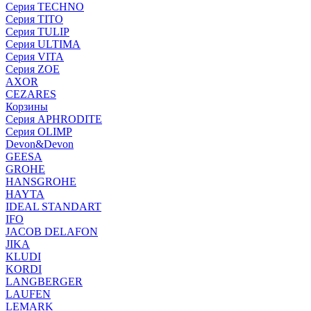
Серия TECHNO
Серия TITO
Серия TULIP
Серия ULTIMA
Серия VITA
Серия ZOE
AXOR
CEZARES
Корзины
Серия APHRODITE
Серия OLIMP
Devon&Devon
GEESA
GROHE
HANSGROHE
HAYTA
IDEAL STANDART
IFO
JACOB DELAFON
JIKA
KLUDI
KORDI
LANGBERGER
LAUFEN
LEMARK