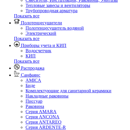
Смесители, Инсталляции, Раковины, Унитазы
Тепловые завесы и вентиляторы
Трубопроводная арматура
Показать все
Полотенцесушители
Полотенцесушитель водяной
Электрический
Показать все
Приборы учета и КИП
Водосчетчик
КИП
Показать все
Распродажа
Санфаянс
AMICA
Биде
Комплектующие для санитарной керамики
Накладные раковины
Писсуар
Раковина
Серия AMARA
Серия ANCONA
Серия ANTAREO
Серия ARDENTE-R