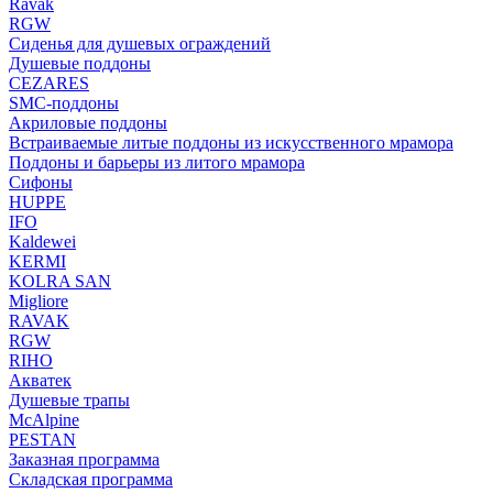
Ravak
RGW
Сиденья для душевых ограждений
Душевые поддоны
CEZARES
SMC-поддоны
Акриловые поддоны
Встраиваемые литые поддоны из искусственного мрамора
Поддоны и барьеры из литого мрамора
Сифоны
HUPPE
IFO
Kaldewei
KERMI
KOLRA SAN
Migliore
RAVAK
RGW
RIHO
Акватек
Душевые трапы
McAlpine
PESTAN
Заказная программа
Складская программа