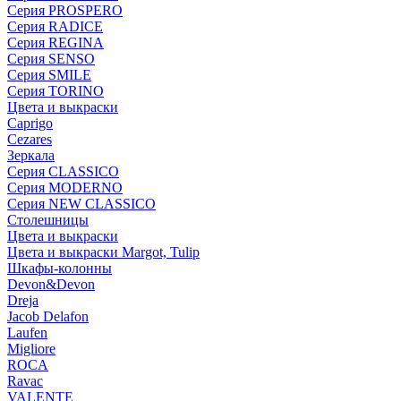
Серия PROSPERO
Серия RADICE
Серия REGINA
Серия SENSO
Серия SMILE
Серия TORINO
Цвета и выкраски
Caprigo
Cezares
Зеркала
Серия CLASSICO
Серия MODERNO
Серия NEW CLASSICO
Столешницы
Цвета и выкраски
Цвета и выкраски Margot, Tulip
Шкафы-колонны
Devon&Devon
Dreja
Jacob Delafon
Laufen
Migliore
ROCA
Rаvac
VALENTE