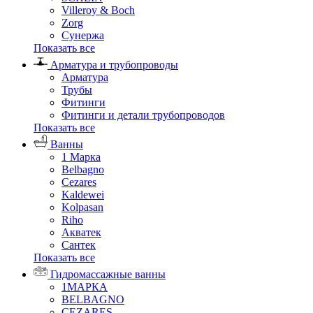
Villeroy & Boch
Zorg
Сунержа
Показать все
Арматура и трубопроводы
Арматура
Трубы
Фитинги
Фитинги и детали трубопроводов
Показать все
Ванны
1 Марка
Belbagno
Cezares
Kaldewei
Kolpasan
Riho
Акватек
Сантек
Показать все
Гидромассажные ванны
1МАРКА
BELBAGNO
CEZARES