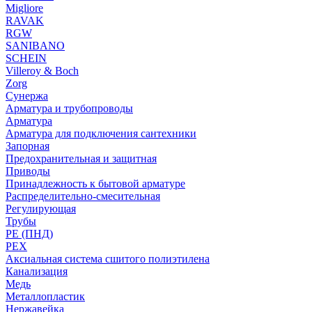
Migliore
RAVAK
RGW
SANIBANO
SCHEIN
Villeroy & Boch
Zorg
Сунержа
Арматура и трубопроводы
Арматура
Арматура для подключения сантехники
Запорная
Предохранительная и защитная
Приводы
Принадлежность к бытовой арматуре
Распределительно-смесительная
Регулирующая
Трубы
PE (ПНД)
PEX
Аксиальная система сшитого полиэтилена
Канализация
Медь
Металлопластик
Нержавейка