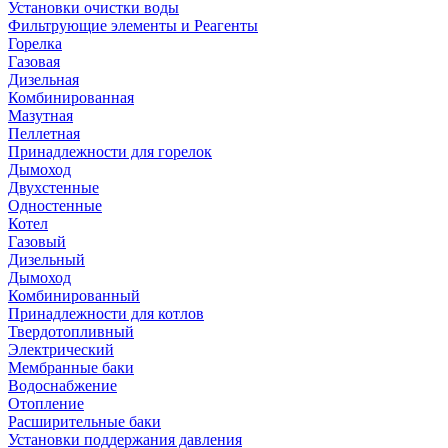
Установки очистки воды
Фильтрующие элементы и Реагенты
Горелка
Газовая
Дизельная
Комбинированная
Мазутная
Пеллетная
Принадлежности для горелок
Дымоход
Двухстенные
Одностенные
Котел
Газовый
Дизельный
Дымоход
Комбинированный
Принадлежности для котлов
Твердотопливный
Электрический
Мембранные баки
Водоснабжение
Отопление
Расширительные баки
Установки поддержания давления