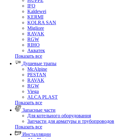
HUPPE
IFO
Kaldewei
KERMI
KOLRA SAN
Migliore
RAVAK
RGW
RIHO
Акватек
Показать все
Душевые трапы
McAlpine
PESTAN
RAVAK
RGW
Viega
АLCA PLAST
Показать все
Запасные части
Для котельного оборудования
Запчасти для арматуры и трубопроводов
Показать все
Инсталляции