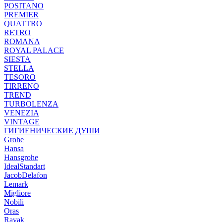
POSITANO
PREMIER
QUATTRO
RETRO
ROMANA
ROYAL PALACE
SIESTA
STELLA
TESORO
TIRRENO
TREND
TURBOLENZA
VENEZIA
VINTAGE
ГИГИЕНИЧЕСКИЕ ДУШИ
Grohe
Hansa
Hansgrohe
IdealStandart
JacobDelafon
Lemark
Migliore
Nobili
Oras
Ravak