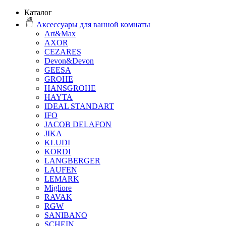
Каталог
Аксессуары для ванной комнаты
Art&Max
AXOR
CEZARES
Devon&Devon
GEESA
GROHE
HANSGROHE
HAYTA
IDEAL STANDART
IFO
JACOB DELAFON
JIKA
KLUDI
KORDI
LANGBERGER
LAUFEN
LEMARK
Migliore
RAVAK
RGW
SANIBANO
SCHEIN