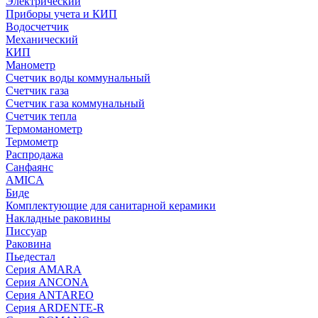
Электрический
Приборы учета и КИП
Водосчетчик
Механический
КИП
Манометр
Счетчик воды коммунальный
Счетчик газа
Счетчик газа коммунальный
Счетчик тепла
Термоманометр
Термометр
Распродажа
Санфаянс
AMICA
Биде
Комплектующие для санитарной керамики
Накладные раковины
Писсуар
Раковина
Пьедестал
Серия AMARA
Серия ANCONA
Серия ANTAREO
Серия ARDENTE-R