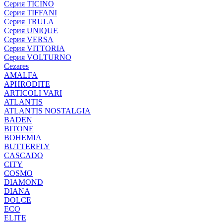
Серия TICINO
Серия TIFFANI
Серия TRULA
Серия UNIQUE
Серия VERSA
Серия VITTORIA
Серия VOLTURNO
Cezares
AMALFA
APHRODITE
ARTICOLI VARI
ATLANTIS
ATLANTIS NOSTALGIA
BADEN
BITONE
BOHEMIA
BUTTERFLY
CASCADO
CITY
COSMO
DIAMOND
DIANA
DOLCE
ECO
ELITE