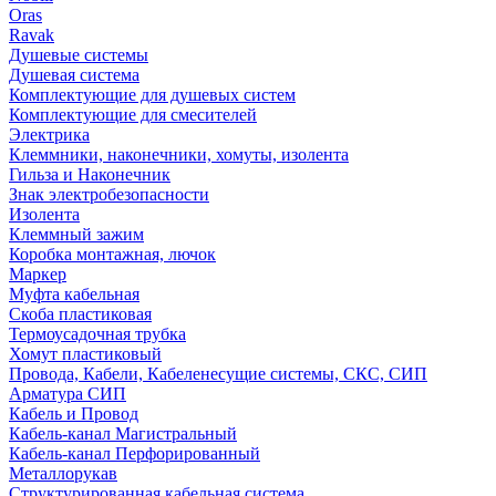
Oras
Ravak
Душевые системы
Душевая система
Комплектующие для душевых систем
Комплектующие для смесителей
Электрика
Клеммники, наконечники, хомуты, изолента
Гильза и Наконечник
Знак электробезопасности
Изолента
Клеммный зажим
Коробка монтажная, лючок
Маркер
Муфта кабельная
Скоба пластиковая
Термоусадочная трубка
Хомут пластиковый
Провода, Кабели, Кабеленесущие системы, СКС, СИП
Арматура СИП
Кабель и Провод
Кабель-канал Магистральный
Кабель-канал Перфорированный
Металлорукав
Структурированная кабельная система