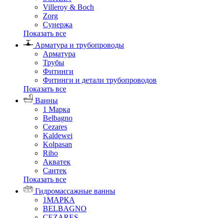
Villeroy & Boch
Zorg
Сунержа
Показать все
Арматура и трубопроводы
Арматура
Трубы
Фитинги
Фитинги и детали трубопроводов
Показать все
Ванны
1 Марка
Belbagno
Cezares
Kaldewei
Kolpasan
Riho
Акватек
Сантек
Показать все
Гидромассажные ванны
1МАРКА
BELBAGNO
CEZARES