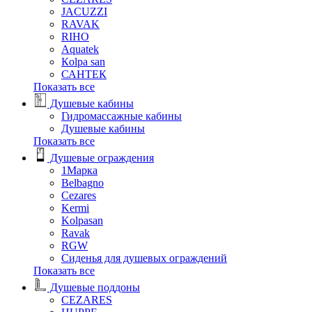
JACUZZI
RAVAK
RIHO
Аquatek
Кolpa san
САНТЕК
Показать все
Душевые кабины
Гидромассажные кабины
Душевые кабины
Показать все
Душевые ограждения
1Марка
Belbagno
Cezares
Kermi
Kolpasan
Ravak
RGW
Сиденья для душевых ограждений
Показать все
Душевые поддоны
CEZARES