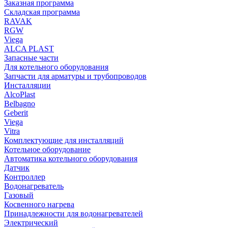
Заказная программа
Складская программа
RAVAK
RGW
Viega
АLCA PLAST
Запасные части
Для котельного оборудования
Запчасти для арматуры и трубопроводов
Инсталляции
AlcoPlast
Belbagno
Geberit
Viega
Vitra
Комплектующие для инсталляций
Котельное оборудование
Автоматика котельного оборудования
Датчик
Контроллер
Водонагреватель
Газовый
Косвенного нагрева
Принадлежности для водонагревателей
Электрический