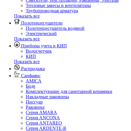
Смесители, Инсталляции, Раковины, Унитазы
Тепловые завесы и вентиляторы
Трубопроводная арматура
Показать все
Полотенцесушители
Полотенцесушитель водяной
Электрический
Показать все
Приборы учета и КИП
Водосчетчик
КИП
Показать все
Распродажа
Санфаянс
AMICA
Биде
Комплектующие для санитарной керамики
Накладные раковины
Писсуар
Раковина
Серия AMARA
Серия ANCONA
Серия ANTAREO
Серия ARDENTE-R