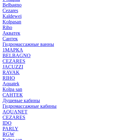
Belbagno
Cezares
Kaldewei
Kolpasan
Riho
Акватек
Сантек
Гидромассажные ванны
1МАРКА
BELBAGNO
CEZARES
JACUZZI
RAVAK
RIHO
Аquatek
Кolpa san
САНТЕК
Душевые кабины
Гидромассажные кабины
AQUANET
CEZARES
IDO
PARLY
RGW
Кolpa san