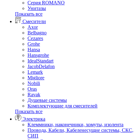
Серия ROMANO
Унитазы
Показать все
Смесители
Axor
Belbagno
Cezares
Grohe
Hansa
Hansgrohe
IdealStandart
JacobDelafon
Lemark
Migliore
Nobili
Oras
Ravak
Душевые системы
Комплектующие для смесителей
Показать все
Электрика
Клеммники, наконечники, хомуты, изолента
Провода, Кабели, Кабеленесущие системы, СКС,
СИП