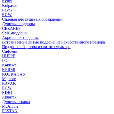
Kermi
Kolpasan
Ravak
RGW
Сиденья для душевых ограждений
Душевые поддоны
CEZARES
SMC-поддоны
Акриловые поддоны
Встраиваемые литые поддоны из искусственного мрамора
Поддоны и барьеры из литого мрамора
Сифоны
HUPPE
IFO
Kaldewei
KERMI
KOLRA SAN
Migliore
RAVAK
RGW
RIHO
Акватек
Душевые трапы
McAlpine
PESTAN