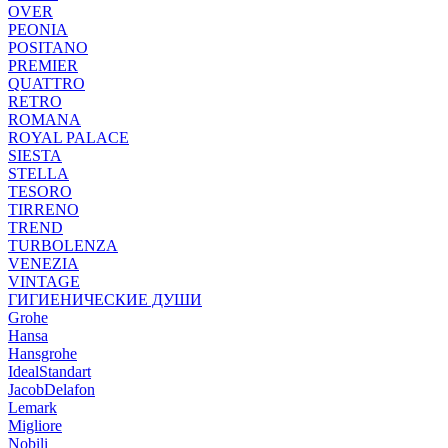
OVER
PEONIA
POSITANO
PREMIER
QUATTRO
RETRO
ROMANA
ROYAL PALACE
SIESTA
STELLA
TESORO
TIRRENO
TREND
TURBOLENZA
VENEZIA
VINTAGE
ГИГИЕНИЧЕСКИЕ ДУШИ
Grohe
Hansa
Hansgrohe
IdealStandart
JacobDelafon
Lemark
Migliore
Nobili