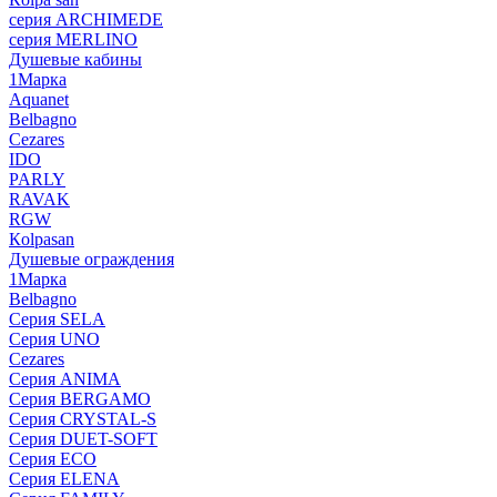
серия ARCHIMEDE
серия MERLINO
Душевые кабины
1Марка
Aquanet
Belbagno
Cezares
IDO
PARLY
RAVAK
RGW
Кolpasan
Душевые ограждения
1Марка
Belbagno
Серия SELA
Серия UNO
Cezares
Серия ANIMA
Серия BERGAMO
Серия CRYSTAL-S
Серия DUET-SOFT
Серия ECO
Серия ELENA