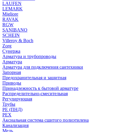
LAUFEN
LEMARK
Migliore
RAVAK
RGW
SANIBANO
SCHEIN
Villeroy & Boch
Zorg
Сунержа
Арматура и трубопроводы
Арматура
Арматура для подключения сантехники
Запорная
Предохранительная и защитная
Приводы
Принадлежность к бытовой арматуре
Распределительно-смесительная
Регулирующая
Трубы
PE (ПНД)
PEX
Аксиальная система сшитого полиэтилена
Канализация
Медь