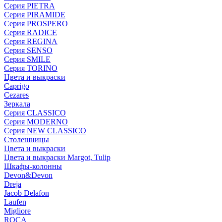
Серия PIETRA
Серия PIRAMIDE
Серия PROSPERO
Серия RADICE
Серия REGINA
Серия SENSO
Серия SMILE
Серия TORINO
Цвета и выкраски
Caprigo
Cezares
Зеркала
Серия CLASSICO
Серия MODERNO
Серия NEW CLASSICO
Столешницы
Цвета и выкраски
Цвета и выкраски Margot, Tulip
Шкафы-колонны
Devon&Devon
Dreja
Jacob Delafon
Laufen
Migliore
ROCA