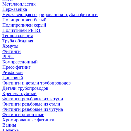
Металлопластик
Нержавейка
Нержавеющая гофрированная труба и фитинги
Полипропилен белый
Полипропилен серый
Полиэтилен PE-RT
Теплоизоляция
Труба обсадная
Хомуты
Фитинги
PPSU
Компрессионный
Пресс-фитинг
Резьбовой
Цанговый
Фитинги и детали трубопроводов
Детали трубопроводов
Крепеж трубный
Фитинги резьбовые из латуни
Фитинги резьбовые из стали
Фитинги резьбовые из чугуна
Фитинги ремонтные
Хромированные фитинги
Ванны
1 Марка