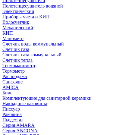
Полотенцесушители
Полотенцесушитель водяной
Электрический
Приборы учета и КИП
Водосчетчик
Механический
КИП
Манометр
Счетчик воды коммунальный
Счетчик газа
Счетчик газа коммунальный
Счетчик тепла
Термоманометр
Термометр
Распродажа
Санфаянс
AMICA
Биде
Комплектующие для санитарной керамики
Накладные раковины
Писсуар
Раковина
Пьедестал
Серия AMARA
Серия ANCONA