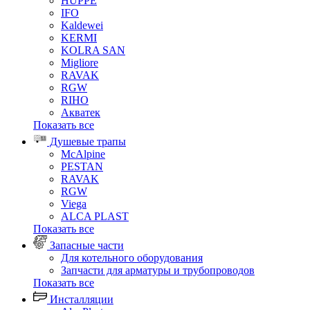
HUPPE
IFO
Kaldewei
KERMI
KOLRA SAN
Migliore
RAVAK
RGW
RIHO
Акватек
Показать все
Душевые трапы
McAlpine
PESTAN
RAVAK
RGW
Viega
АLCA PLAST
Показать все
Запасные части
Для котельного оборудования
Запчасти для арматуры и трубопроводов
Показать все
Инсталляции