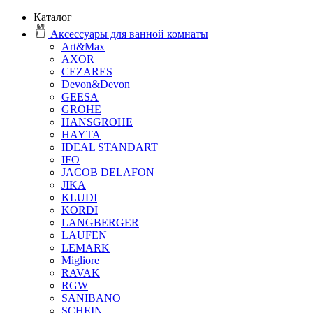
Каталог
Аксессуары для ванной комнаты
Art&Max
AXOR
CEZARES
Devon&Devon
GEESA
GROHE
HANSGROHE
HAYTA
IDEAL STANDART
IFO
JACOB DELAFON
JIKA
KLUDI
KORDI
LANGBERGER
LAUFEN
LEMARK
Migliore
RAVAK
RGW
SANIBANO
SCHEIN