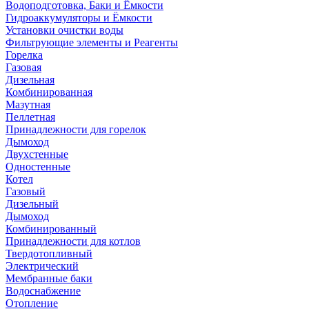
Водоподготовка, Баки и Ёмкости
Гидроаккумуляторы и Ёмкости
Установки очистки воды
Фильтрующие элементы и Реагенты
Горелка
Газовая
Дизельная
Комбинированная
Мазутная
Пеллетная
Принадлежности для горелок
Дымоход
Двухстенные
Одностенные
Котел
Газовый
Дизельный
Дымоход
Комбинированный
Принадлежности для котлов
Твердотопливный
Электрический
Мембранные баки
Водоснабжение
Отопление