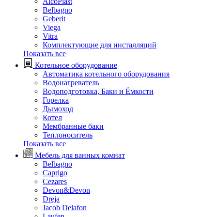
AlcoPlast
Belbagno
Geberit
Viega
Vitra
Комплектующие для инсталляций
Показать все
Котельное оборудование
Автоматика котельного оборудования
Водонагреватель
Водоподготовка, Баки и Ёмкости
Горелка
Дымоход
Котел
Мембранные баки
Теплоноситель
Показать все
Мебель для ванных комнат
Belbagno
Caprigo
Cezares
Devon&Devon
Dreja
Jacob Delafon
Laufen