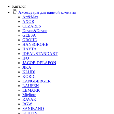
Каталог
Аксессуары для ванной комнаты
Art&Max
AXOR
CEZARES
Devon&Devon
GEESA
GROHE
HANSGROHE
HAYTA
IDEAL STANDART
IFO
JACOB DELAFON
JIKA
KLUDI
KORDI
LANGBERGER
LAUFEN
LEMARK
Migliore
RAVAK
RGW
SANIBANO
SCHEIN