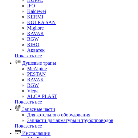
HUPPE
IFO
Kaldewei
KERMI
KOLRA SAN
Migliore
RAVAK
RGW
RIHO
Акватек
Показать все
Душевые трапы
McAlpine
PESTAN
RAVAK
RGW
Viega
АLCA PLAST
Показать все
Запасные части
Для котельного оборудования
Запчасти для арматуры и трубопроводов
Показать все
Инсталляции