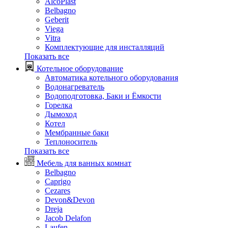
AlcoPlast
Belbagno
Geberit
Viega
Vitra
Комплектующие для инсталляций
Показать все
Котельное оборудование
Автоматика котельного оборудования
Водонагреватель
Водоподготовка, Баки и Ёмкости
Горелка
Дымоход
Котел
Мембранные баки
Теплоноситель
Показать все
Мебель для ванных комнат
Belbagno
Caprigo
Cezares
Devon&Devon
Dreja
Jacob Delafon
Laufen