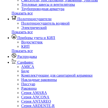
Смесители, Инсталляции, Раковины, Унитазы
Тепловые завесы и вентиляторы
Трубопроводная арматура
Показать все
Полотенцесушители
Полотенцесушитель водяной
Электрический
Показать все
Приборы учета и КИП
Водосчетчик
КИП
Показать все
Распродажа
Санфаянс
AMICA
Биде
Комплектующие для санитарной керамики
Накладные раковины
Писсуар
Раковина
Серия AMARA
Серия ANCONA
Серия ANTAREO
Серия ARDENTE-R