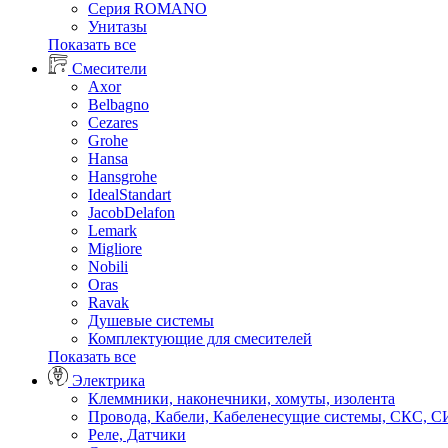
Серия ROMANO
Унитазы
Показать все
Смесители
Axor
Belbagno
Cezares
Grohe
Hansa
Hansgrohe
IdealStandart
JacobDelafon
Lemark
Migliore
Nobili
Oras
Ravak
Душевые системы
Комплектующие для смесителей
Показать все
Электрика
Клеммники, наконечники, хомуты, изолента
Провода, Кабели, Кабеленесущие системы, СКС, 
Реле, Датчики