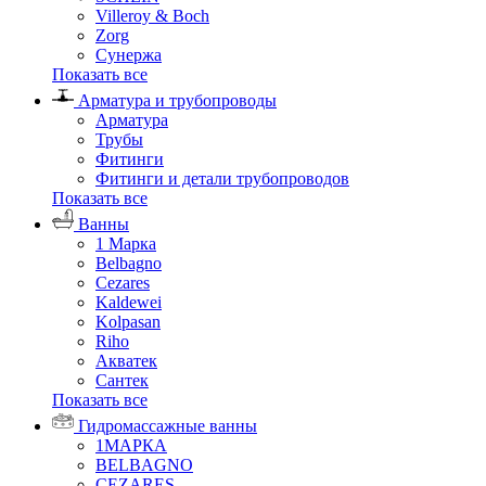
Villeroy & Boch
Zorg
Сунержа
Показать все
Арматура и трубопроводы
Арматура
Трубы
Фитинги
Фитинги и детали трубопроводов
Показать все
Ванны
1 Марка
Belbagno
Cezares
Kaldewei
Kolpasan
Riho
Акватек
Сантек
Показать все
Гидромассажные ванны
1МАРКА
BELBAGNO
CEZARES