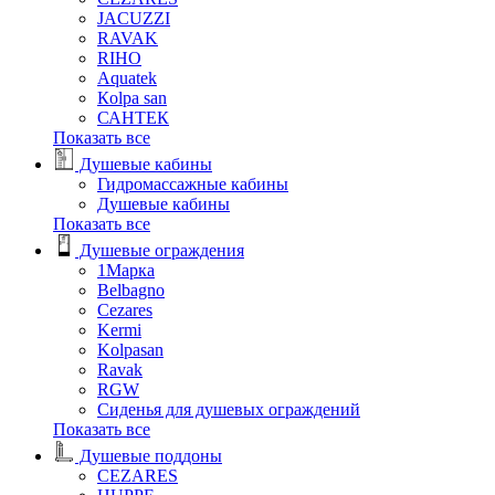
JACUZZI
RAVAK
RIHO
Аquatek
Кolpa san
САНТЕК
Показать все
Душевые кабины
Гидромассажные кабины
Душевые кабины
Показать все
Душевые ограждения
1Марка
Belbagno
Cezares
Kermi
Kolpasan
Ravak
RGW
Сиденья для душевых ограждений
Показать все
Душевые поддоны
CEZARES