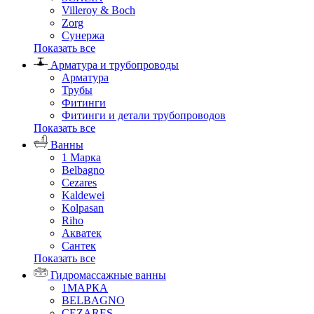
Villeroy & Boch
Zorg
Сунержа
Показать все
Арматура и трубопроводы
Арматура
Трубы
Фитинги
Фитинги и детали трубопроводов
Показать все
Ванны
1 Марка
Belbagno
Cezares
Kaldewei
Kolpasan
Riho
Акватек
Сантек
Показать все
Гидромассажные ванны
1МАРКА
BELBAGNO
CEZARES