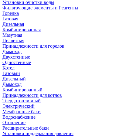
Установки очистки воды
Фильтрующие элементы и Реагенты
Горелка
Газовая
Дизельная
Комбинированная
Мазутная
Пеллетная
Принадлежности для горелок
Дымоход
Двухстенные
Одностенные
Котел
Газовый
Дизельный
Дымоход
Комбинированный
Принадлежности для котлов
Твердотопливный
Электрический
Мембранные баки
Водоснабжение
Отопление
Расширительные баки
Установки поддержания давления