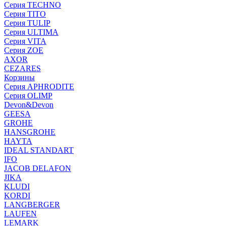
Серия TECHNO
Серия TITO
Серия TULIP
Серия ULTIMA
Серия VITA
Серия ZOE
AXOR
CEZARES
Корзины
Серия APHRODITE
Серия OLIMP
Devon&Devon
GEESA
GROHE
HANSGROHE
HAYTA
IDEAL STANDART
IFO
JACOB DELAFON
JIKA
KLUDI
KORDI
LANGBERGER
LAUFEN
LEMARK