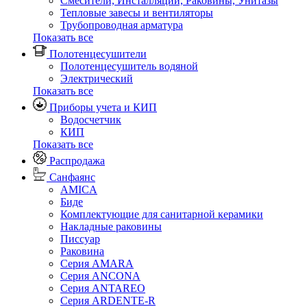
Смесители, Инсталляции, Раковины, Унитазы
Тепловые завесы и вентиляторы
Трубопроводная арматура
Показать все
Полотенцесушители
Полотенцесушитель водяной
Электрический
Показать все
Приборы учета и КИП
Водосчетчик
КИП
Показать все
Распродажа
Санфаянс
AMICA
Биде
Комплектующие для санитарной керамики
Накладные раковины
Писсуар
Раковина
Серия AMARA
Серия ANCONA
Серия ANTAREO
Серия ARDENTE-R