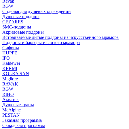
Ravak
RGW
Сиденья для душевых ограждений
Душевые поддоны
CEZARES
SMC-поддоны
Акриловые поддоны
Встраиваемые литые поддоны из искусственного мрамора
Поддоны и барьеры из литого мрамора
Сифоны
HUPPE
IFO
Kaldewei
KERMI
KOLRA SAN
Migliore
RAVAK
RGW
RIHO
Акватек
Душевые трапы
McAlpine
PESTAN
Заказная программа
Складская программа