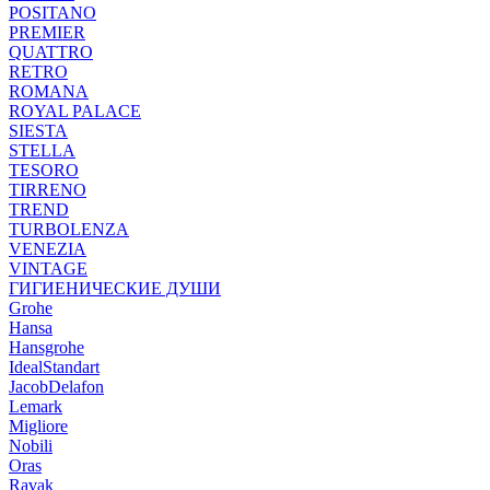
POSITANO
PREMIER
QUATTRO
RETRO
ROMANA
ROYAL PALACE
SIESTA
STELLA
TESORO
TIRRENO
TREND
TURBOLENZA
VENEZIA
VINTAGE
ГИГИЕНИЧЕСКИЕ ДУШИ
Grohe
Hansa
Hansgrohe
IdealStandart
JacobDelafon
Lemark
Migliore
Nobili
Oras
Ravak