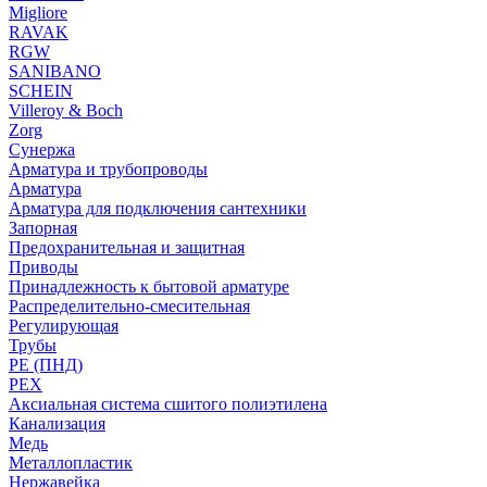
Migliore
RAVAK
RGW
SANIBANO
SCHEIN
Villeroy & Boch
Zorg
Сунержа
Арматура и трубопроводы
Арматура
Арматура для подключения сантехники
Запорная
Предохранительная и защитная
Приводы
Принадлежность к бытовой арматуре
Распределительно-смесительная
Регулирующая
Трубы
PE (ПНД)
PEX
Аксиальная система сшитого полиэтилена
Канализация
Медь
Металлопластик
Нержавейка