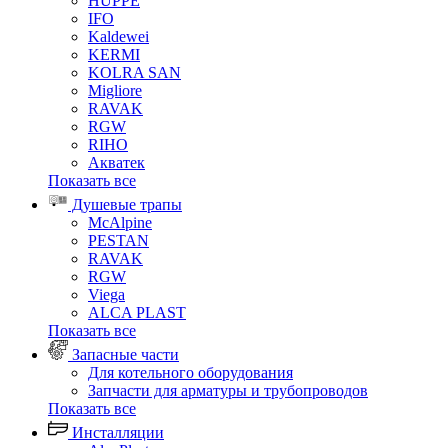
HUPPE
IFO
Kaldewei
KERMI
KOLRA SAN
Migliore
RAVAK
RGW
RIHO
Акватек
Показать все
Душевые трапы
McAlpine
PESTAN
RAVAK
RGW
Viega
АLCA PLAST
Показать все
Запасные части
Для котельного оборудования
Запчасти для арматуры и трубопроводов
Показать все
Инсталляции