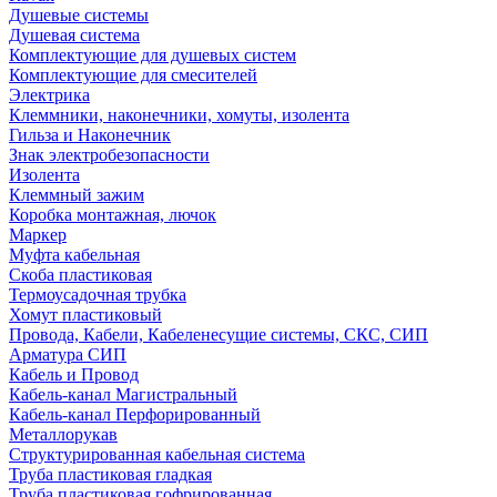
Душевые системы
Душевая система
Комплектующие для душевых систем
Комплектующие для смесителей
Электрика
Клеммники, наконечники, хомуты, изолента
Гильза и Наконечник
Знак электробезопасности
Изолента
Клеммный зажим
Коробка монтажная, лючок
Маркер
Муфта кабельная
Скоба пластиковая
Термоусадочная трубка
Хомут пластиковый
Провода, Кабели, Кабеленесущие системы, СКС, СИП
Арматура СИП
Кабель и Провод
Кабель-канал Магистральный
Кабель-канал Перфорированный
Металлорукав
Структурированная кабельная система
Труба пластиковая гладкая
Труба пластиковая гофрированная