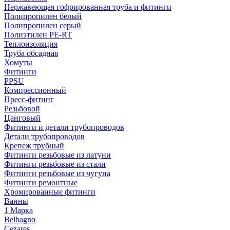
Нержавеющая гофрированная труба и фитинги
Полипропилен белый
Полипропилен серый
Полиэтилен PE-RT
Теплоизоляция
Труба обсадная
Хомуты
Фитинги
PPSU
Компрессионный
Пресс-фитинг
Резьбовой
Цанговый
Фитинги и детали трубопроводов
Детали трубопроводов
Крепеж трубный
Фитинги резьбовые из латуни
Фитинги резьбовые из стали
Фитинги резьбовые из чугуна
Фитинги ремонтные
Хромированные фитинги
Ванны
1 Марка
Belbagno
Cezares