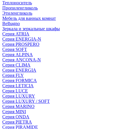
Теплоноситель
Пропиленгликоль
Этиленгликоль
Мебель для ванных комнат
Belbagno
Зеркала и зеркальные шкафы
Серия ATRIA
Серия ENERGIA-N
Серия PROSPERO
Серия SOFT
Серия ALPINA
Серия ANCONA-N
Серия CLIMA
Серия ENERGIA
Серия FLY
Серия FORMICA
Серия LETICIA
Серия LUCE
Серия LUXURY
Серия LUXURY / SOFT
Серия MARINO
Серия MINI
Серия ONDA
Серия PIETRA
Серия PIRAMIDE