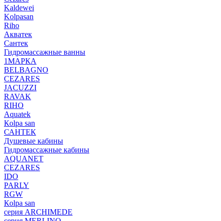
Kaldewei
Kolpasan
Riho
Акватек
Сантек
Гидромассажные ванны
1МАРКА
BELBAGNO
CEZARES
JACUZZI
RAVAK
RIHO
Аquatek
Кolpa san
САНТЕК
Душевые кабины
Гидромассажные кабины
AQUANET
CEZARES
IDO
PARLY
RGW
Кolpa san
серия ARCHIMEDE
серия MERLINO