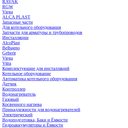
RAVAK
RGW
Viega
АLCA PLAST
Запасные части
Для котельного оборудования
Запчасти для арматуры и трубопроводов
Инсталляции
AlcoPlast
Belbagno
Geberit
Viega
Vitra
Комплектующие для инсталляций
Котельное оборудование
Автоматика котельного оборудования
Датчик
Контроллер
Водонагреватель
Газовый
Косвенного нагрева
Принадлежности для водонагревателей
Электрический
Водоподготовка, Баки и Ёмкости
Гидроаккумуляторы и Ёмкости