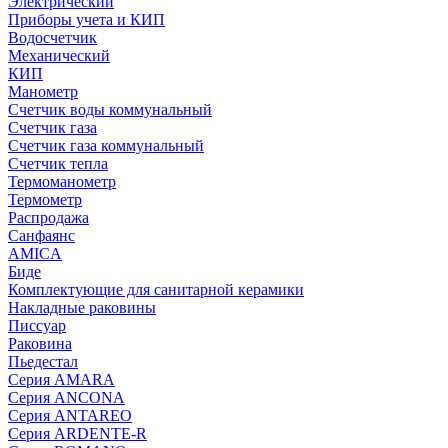
Электрический
Приборы учета и КИП
Водосчетчик
Механический
КИП
Манометр
Счетчик воды коммунальный
Счетчик газа
Счетчик газа коммунальный
Счетчик тепла
Термоманометр
Термометр
Распродажа
Санфаянс
AMICA
Биде
Комплектующие для санитарной керамики
Накладные раковины
Писсуар
Раковина
Пьедестал
Серия AMARA
Серия ANCONA
Серия ANTAREO
Серия ARDENTE-R