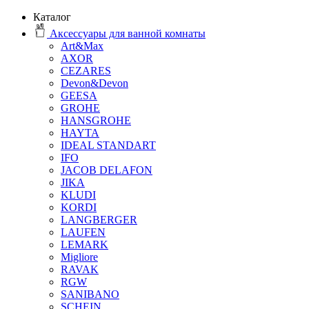
Каталог
Аксессуары для ванной комнаты
Art&Max
AXOR
CEZARES
Devon&Devon
GEESA
GROHE
HANSGROHE
HAYTA
IDEAL STANDART
IFO
JACOB DELAFON
JIKA
KLUDI
KORDI
LANGBERGER
LAUFEN
LEMARK
Migliore
RAVAK
RGW
SANIBANO
SCHEIN