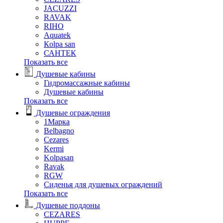
JACUZZI
RAVAK
RIHO
Аquatek
Кolpa san
САНТЕК
Показать все
Душевые кабины
Гидромассажные кабины
Душевые кабины
Показать все
Душевые ограждения
1Марка
Belbagno
Cezares
Kermi
Kolpasan
Ravak
RGW
Сиденья для душевых ограждений
Показать все
Душевые поддоны
CEZARES