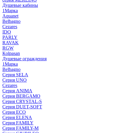
Душевые кабины
1Марка
Aquanet
Belbagno
Cezares
IDO
PARLY
RAVAK
RGW
Кolpasan
Душевые ограждения
1Марка
Belbagno
Серия SELA
Серия UNO
Cezares
Серия ANIMA
Серия BERGAMO
Серия CRYSTAL-S
Серия DUET-SOFT
Серия ECO
Серия ELENA
Серия FAMILY
Серия FAMILY-M