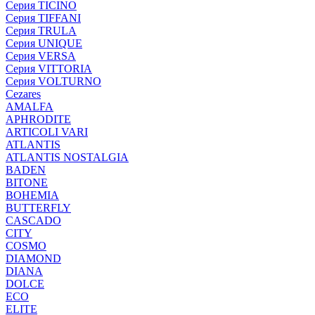
Серия TICINO
Серия TIFFANI
Серия TRULA
Серия UNIQUE
Серия VERSA
Серия VITTORIA
Серия VOLTURNO
Cezares
AMALFA
APHRODITE
ARTICOLI VARI
ATLANTIS
ATLANTIS NOSTALGIA
BADEN
BITONE
BOHEMIA
BUTTERFLY
CASCADO
CITY
COSMO
DIAMOND
DIANA
DOLCE
ECO
ELITE