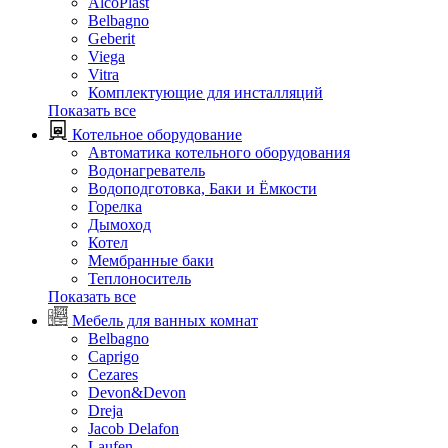
AlcoPlast
Belbagno
Geberit
Viega
Vitra
Комплектующие для инсталляций
Показать все
Котельное оборудование
Автоматика котельного оборудования
Водонагреватель
Водоподготовка, Баки и Ёмкости
Горелка
Дымоход
Котел
Мембранные баки
Теплоноситель
Показать все
Мебель для ванных комнат
Belbagno
Caprigo
Cezares
Devon&Devon
Dreja
Jacob Delafon
Laufen