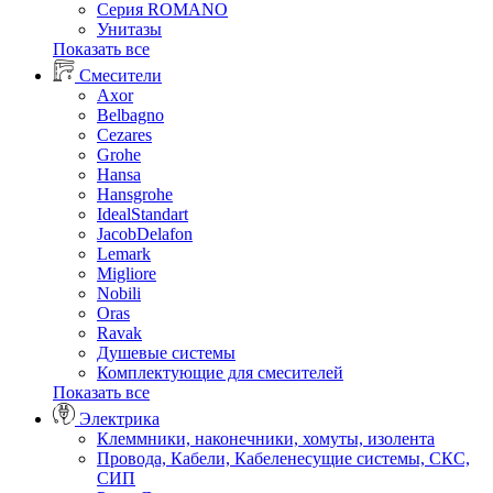
Серия ROMANO
Унитазы
Показать все
Смесители
Axor
Belbagno
Cezares
Grohe
Hansa
Hansgrohe
IdealStandart
JacobDelafon
Lemark
Migliore
Nobili
Oras
Ravak
Душевые системы
Комплектующие для смесителей
Показать все
Электрика
Клеммники, наконечники, хомуты, изолента
Провода, Кабели, Кабеленесущие системы, СКС,
СИП