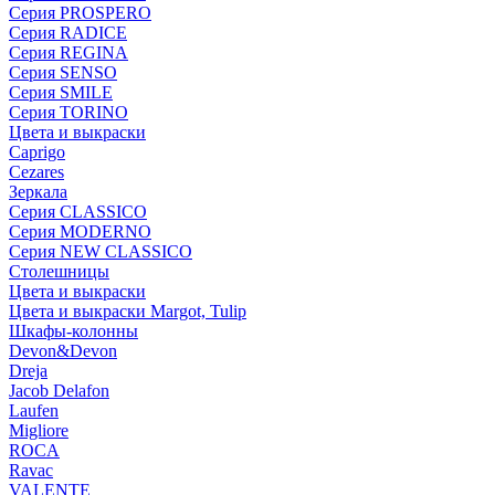
Серия PROSPERO
Серия RADICE
Серия REGINA
Серия SENSO
Серия SMILE
Серия TORINO
Цвета и выкраски
Caprigo
Cezares
Зеркала
Серия CLASSICO
Серия MODERNO
Серия NEW CLASSICO
Столешницы
Цвета и выкраски
Цвета и выкраски Margot, Tulip
Шкафы-колонны
Devon&Devon
Dreja
Jacob Delafon
Laufen
Migliore
ROCA
Rаvac
VALENTE