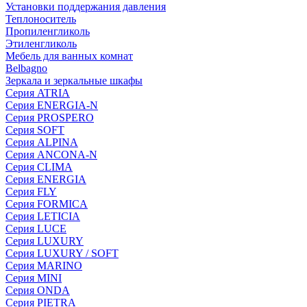
Установки поддержания давления
Теплоноситель
Пропиленгликоль
Этиленгликоль
Мебель для ванных комнат
Belbagno
Зеркала и зеркальные шкафы
Серия ATRIA
Серия ENERGIA-N
Серия PROSPERO
Серия SOFT
Серия ALPINA
Серия ANCONA-N
Серия CLIMA
Серия ENERGIA
Серия FLY
Серия FORMICA
Серия LETICIA
Серия LUCE
Серия LUXURY
Серия LUXURY / SOFT
Серия MARINO
Серия MINI
Серия ONDA
Серия PIETRA