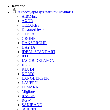
Каталог
Аксессуары для ванной комнаты
Art&Max
AXOR
CEZARES
Devon&Devon
GEESA
GROHE
HANSGROHE
HAYTA
IDEAL STANDART
IFO
JACOB DELAFON
JIKA
KLUDI
KORDI
LANGBERGER
LAUFEN
LEMARK
Migliore
RAVAK
RGW
SANIBANO
SCHEIN