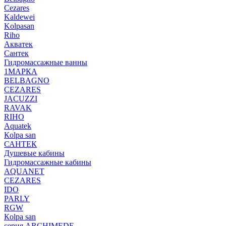
Cezares
Kaldewei
Kolpasan
Riho
Акватек
Сантек
Гидромассажные ванны
1МАРКА
BELBAGNO
CEZARES
JACUZZI
RAVAK
RIHO
Аquatek
Кolpa san
САНТЕК
Душевые кабины
Гидромассажные кабины
AQUANET
CEZARES
IDO
PARLY
RGW
Кolpa san
серия ARCHIMEDE