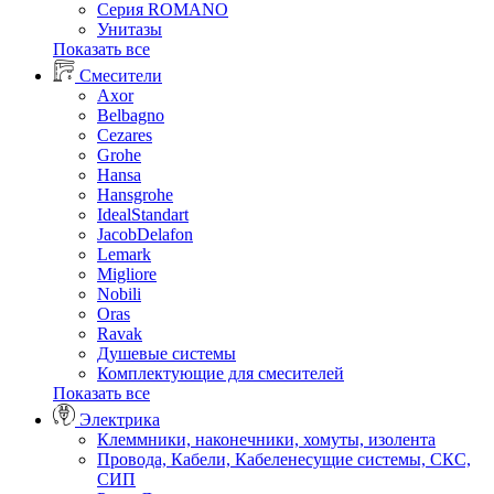
Серия ROMANO
Унитазы
Показать все
Смесители
Axor
Belbagno
Cezares
Grohe
Hansa
Hansgrohe
IdealStandart
JacobDelafon
Lemark
Migliore
Nobili
Oras
Ravak
Душевые системы
Комплектующие для смесителей
Показать все
Электрика
Клеммники, наконечники, хомуты, изолента
Провода, Кабели, Кабеленесущие системы, СКС,
СИП