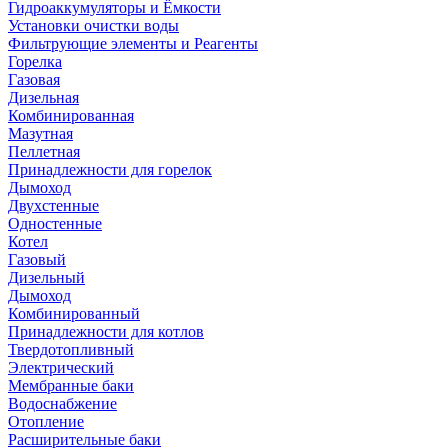
Гидроаккумуляторы и Ёмкости
Установки очистки воды
Фильтрующие элементы и Реагенты
Горелка
Газовая
Дизельная
Комбинированная
Мазутная
Пеллетная
Принадлежности для горелок
Дымоход
Двухстенные
Одностенные
Котел
Газовый
Дизельный
Дымоход
Комбинированный
Принадлежности для котлов
Твердотопливный
Электрический
Мембранные баки
Водоснабжение
Отопление
Расширительные баки