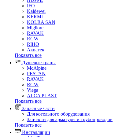
HUPPE
IFO
Kaldewei
KERMI
KOLRA SAN
Migliore
RAVAK
RGW
RIHO
Акватек
Показать все
Душевые трапы
McAlpine
PESTAN
RAVAK
RGW
Viega
АLCA PLAST
Показать все
Запасные части
Для котельного оборудования
Запчасти для арматуры и трубопроводов
Показать все
Инсталляции