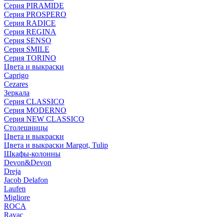
Серия PIRAMIDE
Серия PROSPERO
Серия RADICE
Серия REGINA
Серия SENSO
Серия SMILE
Серия TORINO
Цвета и выкраски
Caprigo
Cezares
Зеркала
Серия CLASSICO
Серия MODERNO
Серия NEW CLASSICO
Столешницы
Цвета и выкраски
Цвета и выкраски Margot, Tulip
Шкафы-колонны
Devon&Devon
Dreja
Jacob Delafon
Laufen
Migliore
ROCA
Rаvac