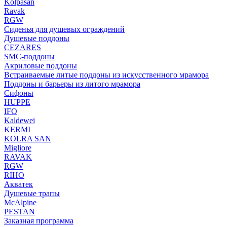
Kolpasan
Ravak
RGW
Сиденья для душевых ограждений
Душевые поддоны
CEZARES
SMC-поддоны
Акриловые поддоны
Встраиваемые литые поддоны из искусственного мрамора
Поддоны и барьеры из литого мрамора
Сифоны
HUPPE
IFO
Kaldewei
KERMI
KOLRA SAN
Migliore
RAVAK
RGW
RIHO
Акватек
Душевые трапы
McAlpine
PESTAN
Заказная программа