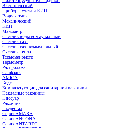
Полотенцесушитель водяной
Электрический
Приборы учета и КИП
Водосчетчик
Механический
КИП
Манометр
Счетчик воды коммунальный
Счетчик газа
Счетчик газа коммунальный
Счетчик тепла
Термоманометр
Термометр
Распродажа
Санфаянс
AMICA
Биде
Комплектующие для санитарной керамики
Накладные раковины
Писсуар
Раковина
Пьедестал
Серия AMARA
Серия ANCONA
Серия ANTAREO