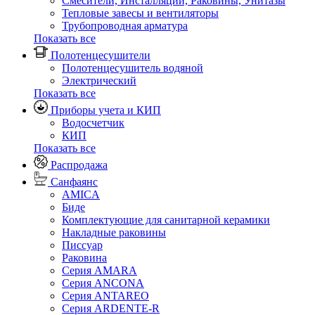
Смесители, Инсталляции, Раковины, Унитазы
Тепловые завесы и вентиляторы
Трубопроводная арматура
Показать все
Полотенцесушители
Полотенцесушитель водяной
Электрический
Показать все
Приборы учета и КИП
Водосчетчик
КИП
Показать все
Распродажа
Санфаянс
AMICA
Биде
Комплектующие для санитарной керамики
Накладные раковины
Писсуар
Раковина
Серия AMARA
Серия ANCONA
Серия ANTAREO
Серия ARDENTE-R