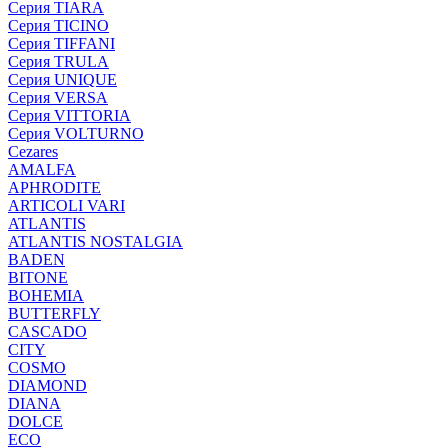
Серия TIARA
Серия TICINO
Серия TIFFANI
Серия TRULA
Серия UNIQUE
Серия VERSA
Серия VITTORIA
Серия VOLTURNO
Cezares
AMALFA
APHRODITE
ARTICOLI VARI
ATLANTIS
ATLANTIS NOSTALGIA
BADEN
BITONE
BOHEMIA
BUTTERFLY
CASCADO
CITY
COSMO
DIAMOND
DIANA
DOLCE
ECO