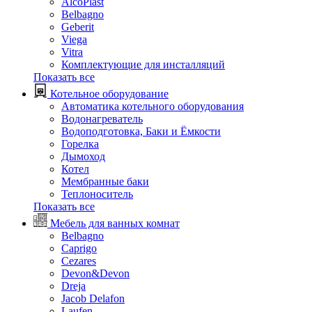
AlcoPlast
Belbagno
Geberit
Viega
Vitra
Комплектующие для инсталляций
Показать все
Котельное оборудование
Автоматика котельного оборудования
Водонагреватель
Водоподготовка, Баки и Ёмкости
Горелка
Дымоход
Котел
Мембранные баки
Теплоноситель
Показать все
Мебель для ванных комнат
Belbagno
Caprigo
Cezares
Devon&Devon
Dreja
Jacob Delafon
Laufen