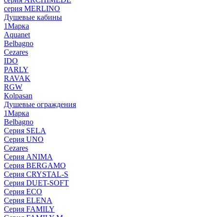
серия MERLINO
Душевые кабины
1Марка
Aquanet
Belbagno
Cezares
IDO
PARLY
RAVAK
RGW
Кolpasan
Душевые ограждения
1Марка
Belbagno
Серия SELA
Серия UNO
Cezares
Серия ANIMA
Серия BERGAMO
Серия CRYSTAL-S
Серия DUET-SOFT
Серия ECO
Серия ELENA
Серия FAMILY