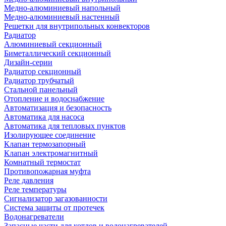
Медно-алюминиевый напольный
Медно-алюминиевый настенный
Решетки для внутрипольных конвекторов
Радиатор
Алюминиевый секционный
Биметаллический секционный
Дизайн-серии
Радиатор секционный
Радиатор трубчатый
Стальной панельный
Отопление и водоснабжение
Автоматизация и безопасность
Автоматика для насоса
Автоматика для тепловых пунктов
Изолирующее соединение
Клапан термозапорный
Клапан электромагнитный
Комнатный термостат
Противопожарная муфта
Реле давления
Реле температуры
Сигнализатор загазованности
Система защиты от протечек
Водонагреватели
Запасные части для котлов и водонагревателей