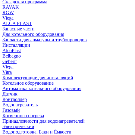
Складская программа
RAVAK
RGW
Viega
АLCA PLAST
Запасные части
Для котельного оборудования
Запчасти для арматуры и трубопроводов
Инсталляции
AlcoPlast
Belbagno
Geberit
Viega
Vitra
Комплектующие для инсталляций
Котельное оборудование
Автоматика котельного оборудования
Датчик
Контроллер
Водонагреватель
Газовый
Косвенного нагрева
Принадлежности для водонагревателей
Электрический
Водоподготовка, Баки и Ёмкости