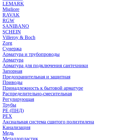
LEMARK
Migliore
RAVAK
RGW
SANIBANO
SCHEIN
Villeroy & Boch
Zorg
Сунержа
Арматура и трубопроводы
Арматура
Арматура для подключения сантехники
Запорная
Предохранительная и защитная
Приводы
Принадлежность к бытовой арматуре
Распределительно-смесительная
Регулирующая
Трубы
PE (ПНД)
PEX
Аксиальная система сшитого полиэтилена
Канализация
Медь
Металлопластик