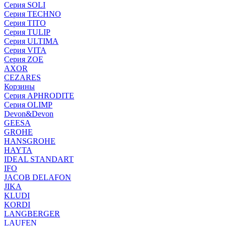
Серия SOLI
Серия TECHNO
Серия TITO
Серия TULIP
Серия ULTIMA
Серия VITA
Серия ZOE
AXOR
CEZARES
Корзины
Серия APHRODITE
Серия OLIMP
Devon&Devon
GEESA
GROHE
HANSGROHE
HAYTA
IDEAL STANDART
IFO
JACOB DELAFON
JIKA
KLUDI
KORDI
LANGBERGER
LAUFEN