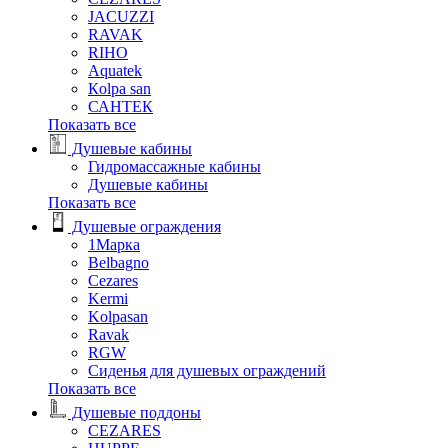
JACUZZI
RAVAK
RIHO
Аquatek
Кolpa san
САНТЕК
Показать все
Душевые кабины
Гидромассажные кабины
Душевые кабины
Показать все
Душевые ограждения
1Марка
Belbagno
Cezares
Kermi
Kolpasan
Ravak
RGW
Сиденья для душевых ограждений
Показать все
Душевые поддоны
CEZARES