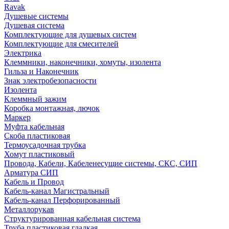
Ravak
Душевые системы
Душевая система
Комплектующие для душевых систем
Комплектующие для смесителей
Электрика
Клеммники, наконечники, хомуты, изолента
Гильза и Наконечник
Знак электробезопасности
Изолента
Клеммный зажим
Коробка монтажная, лючок
Маркер
Муфта кабельная
Скоба пластиковая
Термоусадочная трубка
Хомут пластиковый
Провода, Кабели, Кабеленесущие системы, СКС, СИП
Арматура СИП
Кабель и Провод
Кабель-канал Магистральный
Кабель-канал Перфорированный
Металлорукав
Структурированная кабельная система
Труба пластиковая гладкая