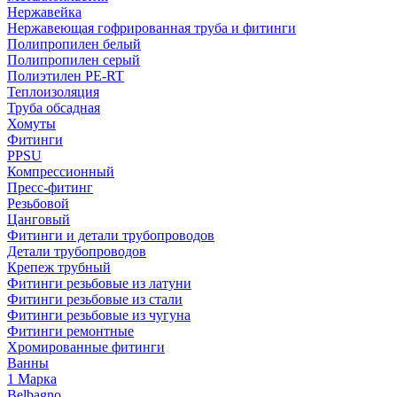
Нержавейка
Нержавеющая гофрированная труба и фитинги
Полипропилен белый
Полипропилен серый
Полиэтилен PE-RT
Теплоизоляция
Труба обсадная
Хомуты
Фитинги
PPSU
Компрессионный
Пресс-фитинг
Резьбовой
Цанговый
Фитинги и детали трубопроводов
Детали трубопроводов
Крепеж трубный
Фитинги резьбовые из латуни
Фитинги резьбовые из стали
Фитинги резьбовые из чугуна
Фитинги ремонтные
Хромированные фитинги
Ванны
1 Марка
Belbagno