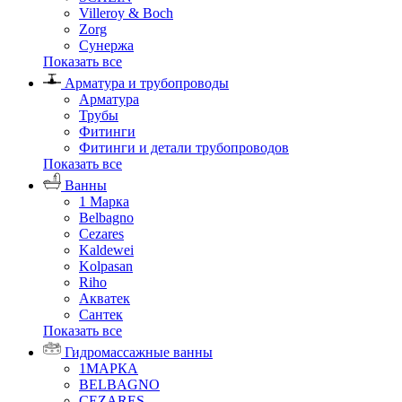
Villeroy & Boch
Zorg
Сунержа
Показать все
Арматура и трубопроводы
Арматура
Трубы
Фитинги
Фитинги и детали трубопроводов
Показать все
Ванны
1 Марка
Belbagno
Cezares
Kaldewei
Kolpasan
Riho
Акватек
Сантек
Показать все
Гидромассажные ванны
1МАРКА
BELBAGNO
CEZARES