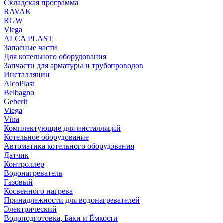
Складская программа
RAVAK
RGW
Viega
АLCA PLAST
Запасные части
Для котельного оборудования
Запчасти для арматуры и трубопроводов
Инсталляции
AlcoPlast
Belbagno
Geberit
Viega
Vitra
Комплектующие для инсталляций
Котельное оборудование
Автоматика котельного оборудования
Датчик
Контроллер
Водонагреватель
Газовый
Косвенного нагрева
Принадлежности для водонагревателей
Электрический
Водоподготовка, Баки и Ёмкости