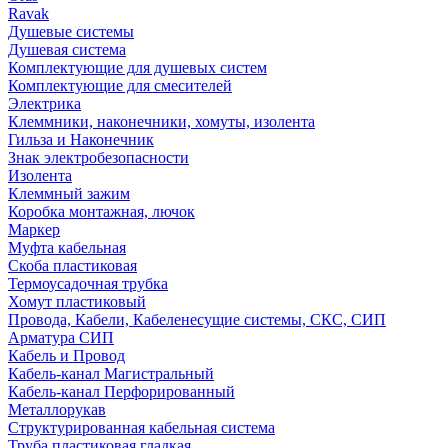
Ravak
Душевые системы
Душевая система
Комплектующие для душевых систем
Комплектующие для смесителей
Электрика
Клеммники, наконечники, хомуты, изолента
Гильза и Наконечник
Знак электробезопасности
Изолента
Клеммный зажим
Коробка монтажная, лючок
Маркер
Муфта кабельная
Скоба пластиковая
Термоусадочная трубка
Хомут пластиковый
Провода, Кабели, Кабеленесущие системы, СКС, СИП
Арматура СИП
Кабель и Провод
Кабель-канал Магистральный
Кабель-канал Перфорированный
Металлорукав
Структурированная кабельная система
Труба пластиковая гладкая