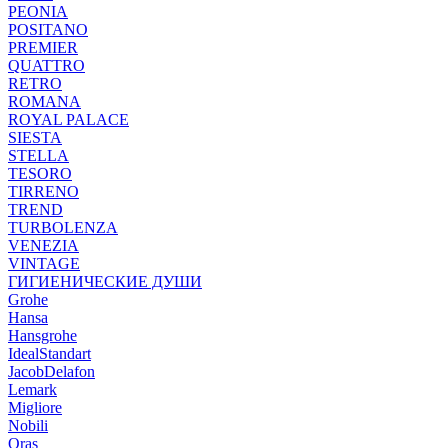
PEONIA
POSITANO
PREMIER
QUATTRO
RETRO
ROMANA
ROYAL PALACE
SIESTA
STELLA
TESORO
TIRRENO
TREND
TURBOLENZA
VENEZIA
VINTAGE
ГИГИЕНИЧЕСКИЕ ДУШИ
Grohe
Hansa
Hansgrohe
IdealStandart
JacobDelafon
Lemark
Migliore
Nobili
Oras