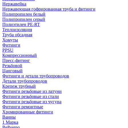
Нержавейка
Нержавеющая гофрированная труба и фитинги
Полипропилен белый
Полипропилен серый
Полиэтилен PE-RT
Теплоизоляция
Труба обсадная
Хомуты
Фитинги
PPSU
Компрессионный
Пресс-фитинг
Резьбовой
Цанговый
Фитинги и детали трубопроводов
Детали трубопроводов
Крепеж трубный
Фитинги резьбовые из латуни
Фитинги резьбовые из стали
Фитинги резьбовые из чугуна
Фитинги ремонтные
Хромированные фитинги
Ванны
1 Марка
Belbagno