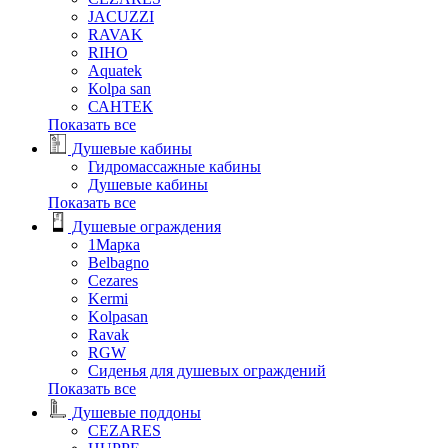
JACUZZI
RAVAK
RIHO
Аquatek
Кolpa san
САНТЕК
Показать все
Душевые кабины
Гидромассажные кабины
Душевые кабины
Показать все
Душевые ограждения
1Марка
Belbagno
Cezares
Kermi
Kolpasan
Ravak
RGW
Сиденья для душевых ограждений
Показать все
Душевые поддоны
CEZARES