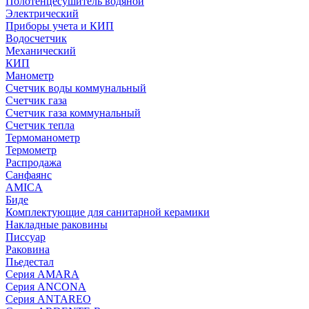
Полотенцесушитель водяной
Электрический
Приборы учета и КИП
Водосчетчик
Механический
КИП
Манометр
Счетчик воды коммунальный
Счетчик газа
Счетчик газа коммунальный
Счетчик тепла
Термоманометр
Термометр
Распродажа
Санфаянс
AMICA
Биде
Комплектующие для санитарной керамики
Накладные раковины
Писсуар
Раковина
Пьедестал
Серия AMARA
Серия ANCONA
Серия ANTAREO