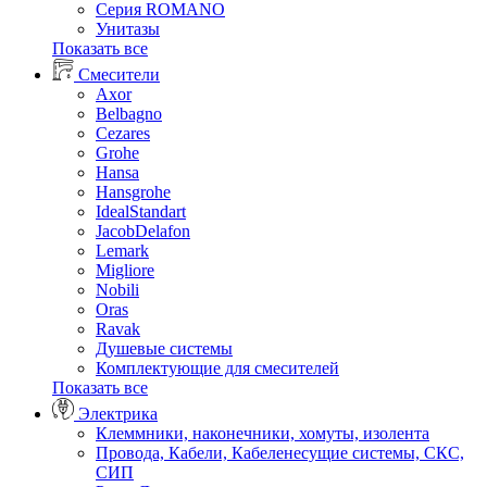
Серия ROMANO
Унитазы
Показать все
Смесители
Axor
Belbagno
Cezares
Grohe
Hansa
Hansgrohe
IdealStandart
JacobDelafon
Lemark
Migliore
Nobili
Oras
Ravak
Душевые системы
Комплектующие для смесителей
Показать все
Электрика
Клеммники, наконечники, хомуты, изолента
Провода, Кабели, Кабеленесущие системы, СКС,
СИП