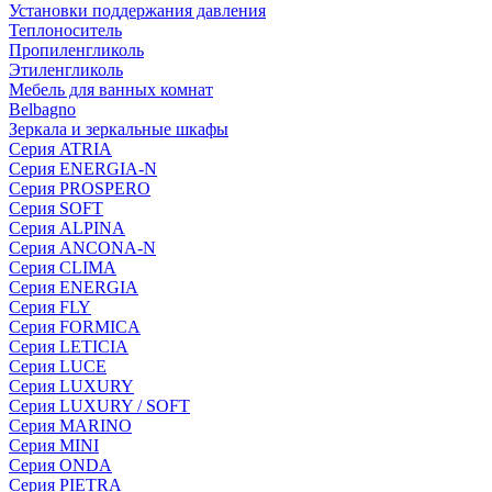
Установки поддержания давления
Теплоноситель
Пропиленгликоль
Этиленгликоль
Мебель для ванных комнат
Belbagno
Зеркала и зеркальные шкафы
Серия ATRIA
Серия ENERGIA-N
Серия PROSPERO
Серия SOFT
Серия ALPINA
Серия ANCONA-N
Серия CLIMA
Серия ENERGIA
Серия FLY
Серия FORMICA
Серия LETICIA
Серия LUCE
Серия LUXURY
Серия LUXURY / SOFT
Серия MARINO
Серия MINI
Серия ONDA
Серия PIETRA