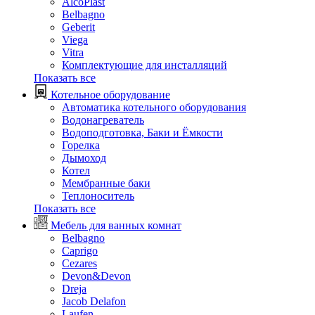
AlcoPlast
Belbagno
Geberit
Viega
Vitra
Комплектующие для инсталляций
Показать все
Котельное оборудование
Автоматика котельного оборудования
Водонагреватель
Водоподготовка, Баки и Ёмкости
Горелка
Дымоход
Котел
Мембранные баки
Теплоноситель
Показать все
Мебель для ванных комнат
Belbagno
Caprigo
Cezares
Devon&Devon
Dreja
Jacob Delafon
Laufen