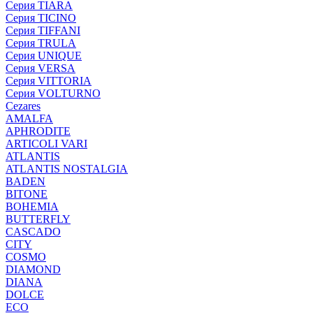
Серия TIARA
Серия TICINO
Серия TIFFANI
Серия TRULA
Серия UNIQUE
Серия VERSA
Серия VITTORIA
Серия VOLTURNO
Cezares
AMALFA
APHRODITE
ARTICOLI VARI
ATLANTIS
ATLANTIS NOSTALGIA
BADEN
BITONE
BOHEMIA
BUTTERFLY
CASCADO
CITY
COSMO
DIAMOND
DIANA
DOLCE
ECO