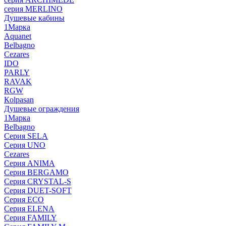
серия MERLINO
Душевые кабины
1Марка
Aquanet
Belbagno
Cezares
IDO
PARLY
RAVAK
RGW
Кolpasan
Душевые ограждения
1Марка
Belbagno
Серия SELA
Серия UNO
Cezares
Серия ANIMA
Серия BERGAMO
Серия CRYSTAL-S
Серия DUET-SOFT
Серия ECO
Серия ELENA
Серия FAMILY