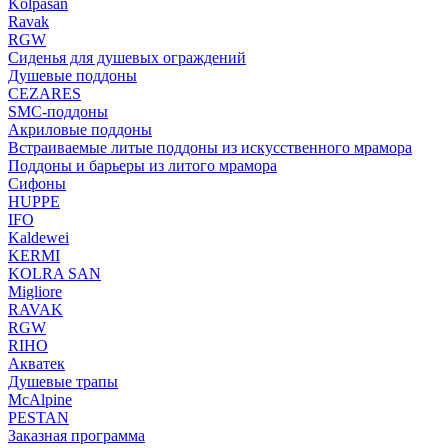
Kolpasan
Ravak
RGW
Сиденья для душевых ограждений
Душевые поддоны
CEZARES
SMC-поддоны
Акриловые поддоны
Встраиваемые литые поддоны из искусственного мрамора
Поддоны и барьеры из литого мрамора
Сифоны
HUPPE
IFO
Kaldewei
KERMI
KOLRA SAN
Migliore
RAVAK
RGW
RIHO
Акватек
Душевые трапы
McAlpine
PESTAN
Заказная программа