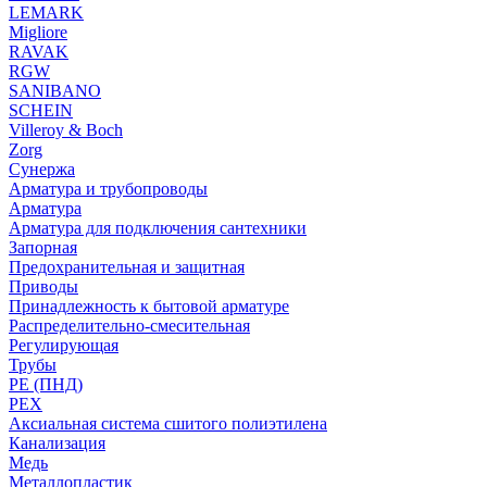
LEMARK
Migliore
RAVAK
RGW
SANIBANO
SCHEIN
Villeroy & Boch
Zorg
Сунержа
Арматура и трубопроводы
Арматура
Арматура для подключения сантехники
Запорная
Предохранительная и защитная
Приводы
Принадлежность к бытовой арматуре
Распределительно-смесительная
Регулирующая
Трубы
PE (ПНД)
PEX
Аксиальная система сшитого полиэтилена
Канализация
Медь
Металлопластик