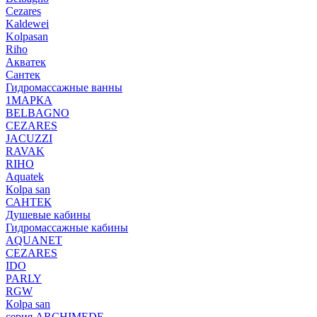
Cezares
Kaldewei
Kolpasan
Riho
Акватек
Сантек
Гидромассажные ванны
1МАРКА
BELBAGNO
CEZARES
JACUZZI
RAVAK
RIHO
Аquatek
Кolpa san
САНТЕК
Душевые кабины
Гидромассажные кабины
AQUANET
CEZARES
IDO
PARLY
RGW
Кolpa san
серия ARCHIMEDE