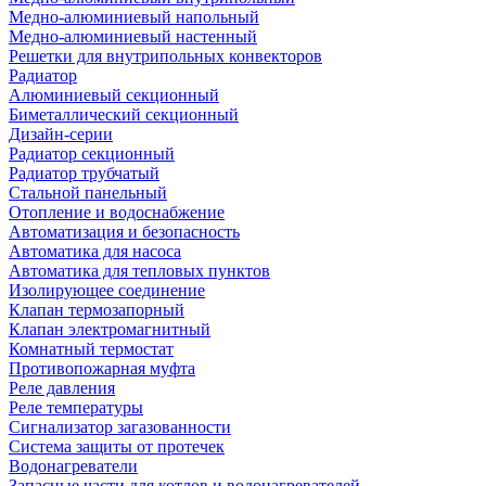
Медно-алюминиевый напольный
Медно-алюминиевый настенный
Решетки для внутрипольных конвекторов
Радиатор
Алюминиевый секционный
Биметаллический секционный
Дизайн-серии
Радиатор секционный
Радиатор трубчатый
Стальной панельный
Отопление и водоснабжение
Автоматизация и безопасность
Автоматика для насоса
Автоматика для тепловых пунктов
Изолирующее соединение
Клапан термозапорный
Клапан электромагнитный
Комнатный термостат
Противопожарная муфта
Реле давления
Реле температуры
Сигнализатор загазованности
Система защиты от протечек
Водонагреватели
Запасные части для котлов и водонагревателей