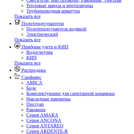
Смесители, Инсталляции, Раковины, Унитазы
Тепловые завесы и вентиляторы
Трубопроводная арматура
Показать все
Полотенцесушители
Полотенцесушитель водяной
Электрический
Показать все
Приборы учета и КИП
Водосчетчик
КИП
Показать все
Распродажа
Санфаянс
AMICA
Биде
Комплектующие для санитарной керамики
Накладные раковины
Писсуар
Раковина
Серия AMARA
Серия ANCONA
Серия ANTAREO
Серия ARDENTE-R