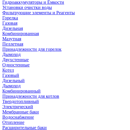
Гидроаккумуляторы и Ёмкости
Установки очистки воды
Фильтрующие элементы и Реагенты
Горелка
Газовая
Дизельная
Комбинированная
Мазутная
Пеллетная
Принадлежности для горелок
Дымоход
Двухстенные
Одностенные
Котел
Газовый
Дизельный
Дымоход
Комбинированный
Принадлежности для котлов
Твердотопливный
Электрический
Мембранные баки
Водоснабжение
Отопление
Расширительные баки