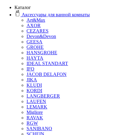
Каталог
Аксессуары для ванной комнаты
Art&Max
AXOR
CEZARES
Devon&Devon
GEESA
GROHE
HANSGROHE
HAYTA
IDEAL STANDART
IFO
JACOB DELAFON
JIKA
KLUDI
KORDI
LANGBERGER
LAUFEN
LEMARK
Migliore
RAVAK
RGW
SANIBANO
SCHEIN