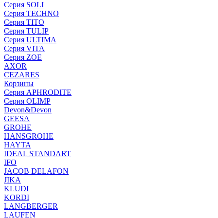
Серия SOLI
Серия TECHNO
Серия TITO
Серия TULIP
Серия ULTIMA
Серия VITA
Серия ZOE
AXOR
CEZARES
Корзины
Серия APHRODITE
Серия OLIMP
Devon&Devon
GEESA
GROHE
HANSGROHE
HAYTA
IDEAL STANDART
IFO
JACOB DELAFON
JIKA
KLUDI
KORDI
LANGBERGER
LAUFEN