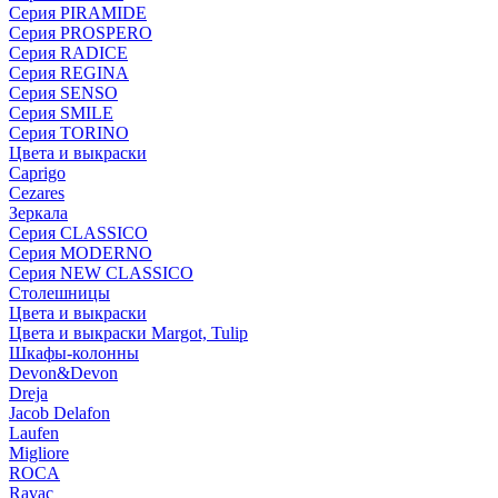
Серия PIRAMIDE
Серия PROSPERO
Серия RADICE
Серия REGINA
Серия SENSO
Серия SMILE
Серия TORINO
Цвета и выкраски
Caprigo
Cezares
Зеркала
Серия CLASSICO
Серия MODERNO
Серия NEW CLASSICO
Столешницы
Цвета и выкраски
Цвета и выкраски Margot, Tulip
Шкафы-колонны
Devon&Devon
Dreja
Jacob Delafon
Laufen
Migliore
ROCA
Rаvac