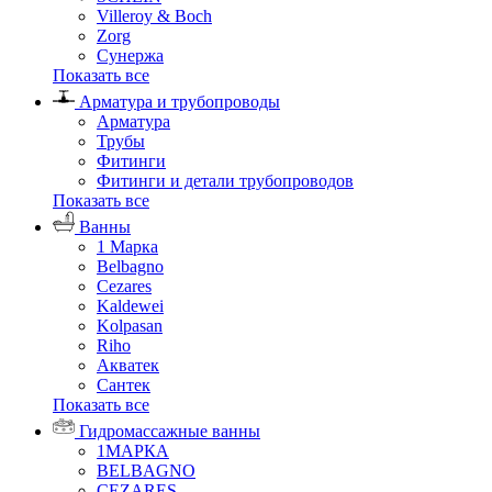
Villeroy & Boch
Zorg
Сунержа
Показать все
Арматура и трубопроводы
Арматура
Трубы
Фитинги
Фитинги и детали трубопроводов
Показать все
Ванны
1 Марка
Belbagno
Cezares
Kaldewei
Kolpasan
Riho
Акватек
Сантек
Показать все
Гидромассажные ванны
1МАРКА
BELBAGNO
CEZARES