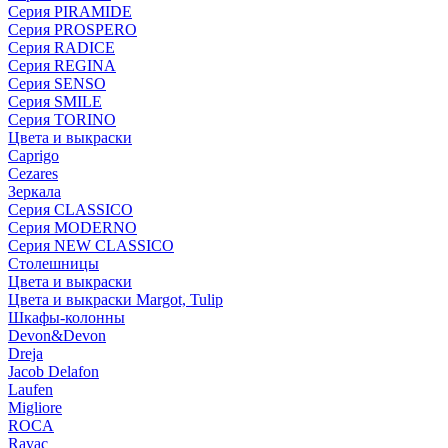
Серия PIRAMIDE
Серия PROSPERO
Серия RADICE
Серия REGINA
Серия SENSO
Серия SMILE
Серия TORINO
Цвета и выкраски
Caprigo
Cezares
Зеркала
Серия CLASSICO
Серия MODERNO
Серия NEW CLASSICO
Столешницы
Цвета и выкраски
Цвета и выкраски Margot, Tulip
Шкафы-колонны
Devon&Devon
Dreja
Jacob Delafon
Laufen
Migliore
ROCA
Rаvac