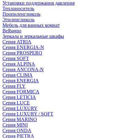
Установки поддержания давления
Теплоноситель
Пропиленгликоль
Этиленгликоль
Мебель для ванных комнат
Belbagno
Зеркала и зеркальные шкафы
Серия ATRIA
Серия ENERGIA-N
Серия PROSPERO
Серия SOFT
Серия ALPINA
Серия ANCONA-N
Серия CLIMA
Серия ENERGIA
Серия FLY
Серия FORMICA
Серия LETICIA
Серия LUCE
Серия LUXURY
Серия LUXURY / SOFT
Серия MARINO
Серия MINI
Серия ONDA
Серия PIETRA