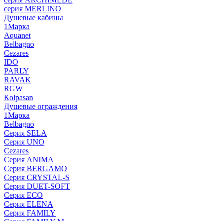
серия MERLINO
Душевые кабины
1Марка
Aquanet
Belbagno
Cezares
IDO
PARLY
RAVAK
RGW
Кolpasan
Душевые ограждения
1Марка
Belbagno
Серия SELA
Серия UNO
Cezares
Серия ANIMA
Серия BERGAMO
Серия CRYSTAL-S
Серия DUET-SOFT
Серия ECO
Серия ELENA
Серия FAMILY