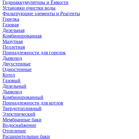
Гидроаккумуляторы и Ёмкости
Установки очистки воды
Фильтрующие элементы и Реагенты
Горелка
Газовая
Дизельная
Комбинированная
Мазутная
Пеллетная
Принадлежности для горелок
Дымоход
Двухстенные
Одностенные
Котел
Газовый
Дизельный
Дымоход
Комбинированный
Принадлежности для котлов
Твердотопливный
Электрический
Мембранные баки
Водоснабжение
Отопление
Расширительные баки