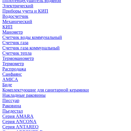
Полотенцесушитель водяной
Электрический
Приборы учета и КИП
Водосчетчик
Механический
КИП
Манометр
Счетчик воды коммунальный
Счетчик газа
Счетчик газа коммунальный
Счетчик тепла
Термоманометр
Термометр
Распродажа
Санфаянс
AMICA
Биде
Комплектующие для санитарной керамики
Накладные раковины
Писсуар
Раковина
Пьедестал
Серия AMARA
Серия ANCONA
Серия ANTAREO