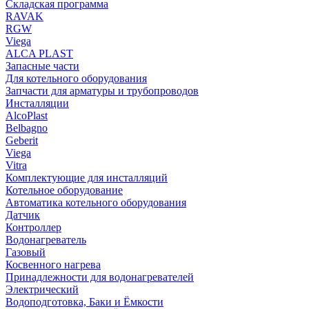
Складская программа
RAVAK
RGW
Viega
АLCA PLAST
Запасные части
Для котельного оборудования
Запчасти для арматуры и трубопроводов
Инсталляции
AlcoPlast
Belbagno
Geberit
Viega
Vitra
Комплектующие для инсталляций
Котельное оборудование
Автоматика котельного оборудования
Датчик
Контроллер
Водонагреватель
Газовый
Косвенного нагрева
Принадлежности для водонагревателей
Электрический
Водоподготовка, Баки и Ёмкости