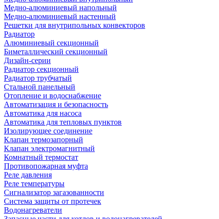
Медно-алюминиевый напольный
Медно-алюминиевый настенный
Решетки для внутрипольных конвекторов
Радиатор
Алюминиевый секционный
Биметаллический секционный
Дизайн-серии
Радиатор секционный
Радиатор трубчатый
Стальной панельный
Отопление и водоснабжение
Автоматизация и безопасность
Автоматика для насоса
Автоматика для тепловых пунктов
Изолирующее соединение
Клапан термозапорный
Клапан электромагнитный
Комнатный термостат
Противопожарная муфта
Реле давления
Реле температуры
Сигнализатор загазованности
Система защиты от протечек
Водонагреватели
Запасные части для котлов и водонагревателей