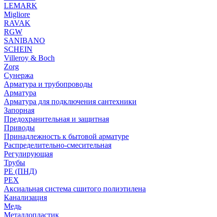
LEMARK
Migliore
RAVAK
RGW
SANIBANO
SCHEIN
Villeroy & Boch
Zorg
Сунержа
Арматура и трубопроводы
Арматура
Арматура для подключения сантехники
Запорная
Предохранительная и защитная
Приводы
Принадлежность к бытовой арматуре
Распределительно-смесительная
Регулирующая
Трубы
PE (ПНД)
PEX
Аксиальная система сшитого полиэтилена
Канализация
Медь
Металлопластик