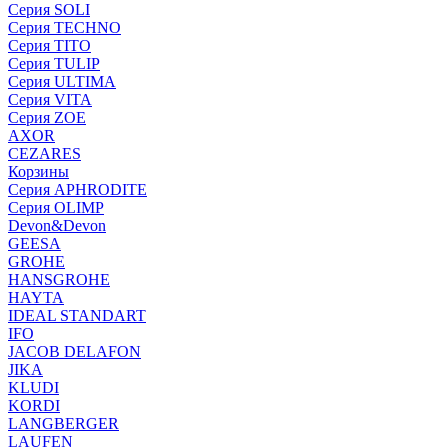
Серия SOLI
Серия TECHNO
Серия TITO
Серия TULIP
Серия ULTIMA
Серия VITA
Серия ZOE
AXOR
CEZARES
Корзины
Серия APHRODITE
Серия OLIMP
Devon&Devon
GEESA
GROHE
HANSGROHE
HAYTA
IDEAL STANDART
IFO
JACOB DELAFON
JIKA
KLUDI
KORDI
LANGBERGER
LAUFEN