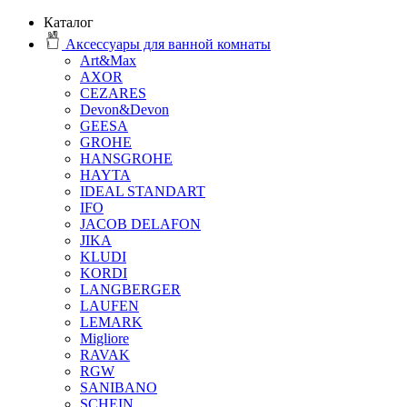
Каталог
Аксессуары для ванной комнаты
Art&Max
AXOR
CEZARES
Devon&Devon
GEESA
GROHE
HANSGROHE
HAYTA
IDEAL STANDART
IFO
JACOB DELAFON
JIKA
KLUDI
KORDI
LANGBERGER
LAUFEN
LEMARK
Migliore
RAVAK
RGW
SANIBANO
SCHEIN