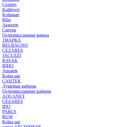
Cezares
Kaldewei
Kolpasan
Riho
Акватек
Сантек
Гидромассажные ванны
1МАРКА
BELBAGNO
CEZARES
JACUZZI
RAVAK
RIHO
Аquatek
Кolpa san
САНТЕК
Душевые кабины
Гидромассажные кабины
AQUANET
CEZARES
IDO
PARLY
RGW
Кolpa san
серия ARCHIMEDE