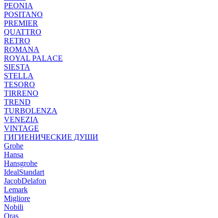
PEONIA
POSITANO
PREMIER
QUATTRO
RETRO
ROMANA
ROYAL PALACE
SIESTA
STELLA
TESORO
TIRRENO
TREND
TURBOLENZA
VENEZIA
VINTAGE
ГИГИЕНИЧЕСКИЕ ДУШИ
Grohe
Hansa
Hansgrohe
IdealStandart
JacobDelafon
Lemark
Migliore
Nobili
Oras