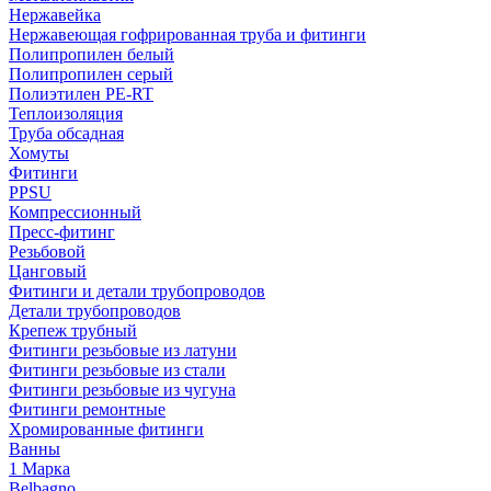
Нержавейка
Нержавеющая гофрированная труба и фитинги
Полипропилен белый
Полипропилен серый
Полиэтилен PE-RT
Теплоизоляция
Труба обсадная
Хомуты
Фитинги
PPSU
Компрессионный
Пресс-фитинг
Резьбовой
Цанговый
Фитинги и детали трубопроводов
Детали трубопроводов
Крепеж трубный
Фитинги резьбовые из латуни
Фитинги резьбовые из стали
Фитинги резьбовые из чугуна
Фитинги ремонтные
Хромированные фитинги
Ванны
1 Марка
Belbagno