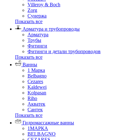
Villeroy & Boch
Zorg
Сунержа
Показать все
Арматура и трубопроводы
Арматура
Трубы
Фитинги
Фитинги и детали трубопроводов
Показать все
Ванны
1 Марка
Belbagno
Cezares
Kaldewei
Kolpasan
Riho
Акватек
Сантек
Показать все
Гидромассажные ванны
1МАРКА
BELBAGNO
CEZARES