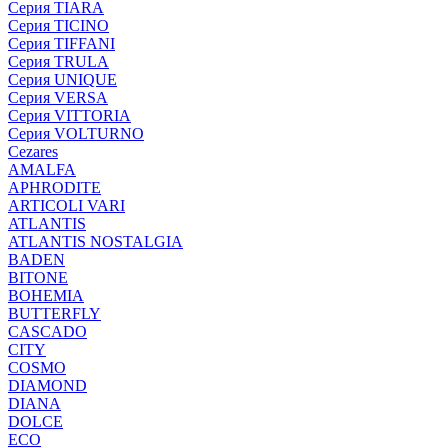
Серия TIARA
Серия TICINO
Серия TIFFANI
Серия TRULA
Серия UNIQUE
Серия VERSA
Серия VITTORIA
Серия VOLTURNO
Cezares
AMALFA
APHRODITE
ARTICOLI VARI
ATLANTIS
ATLANTIS NOSTALGIA
BADEN
BITONE
BOHEMIA
BUTTERFLY
CASCADO
CITY
COSMO
DIAMOND
DIANA
DOLCE
ECO