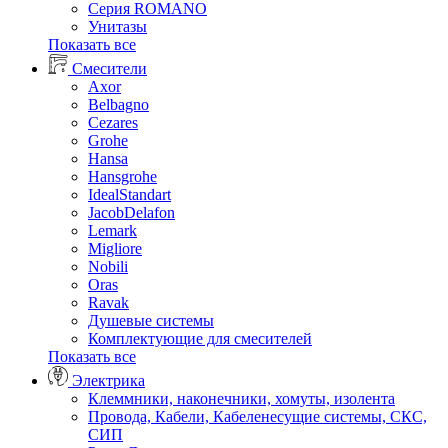
Серия ROMANO
Унитазы
Показать все
Смесители
Axor
Belbagno
Cezares
Grohe
Hansa
Hansgrohe
IdealStandart
JacobDelafon
Lemark
Migliore
Nobili
Oras
Ravak
Душевые системы
Комплектующие для смесителей
Показать все
Электрика
Клеммники, наконечники, хомуты, изолента
Провода, Кабели, Кабеленесущие системы, СКС,
СИП