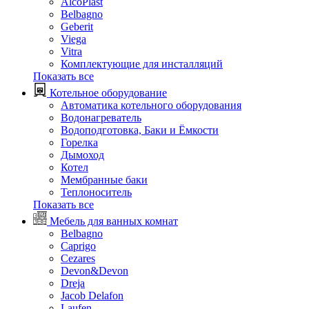
AlcoPlast
Belbagno
Geberit
Viega
Vitra
Комплектующие для инсталляций
Показать все
Котельное оборудование
Автоматика котельного оборудования
Водонагреватель
Водоподготовка, Баки и Ёмкости
Горелка
Дымоход
Котел
Мембранные баки
Теплоноситель
Показать все
Мебель для ванных комнат
Belbagno
Caprigo
Cezares
Devon&Devon
Dreja
Jacob Delafon
Laufen