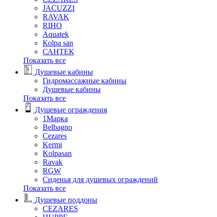
JACUZZI
RAVAK
RIHO
Аquatek
Кolpa san
САНТЕК
Показать все
Душевые кабины
Гидромассажные кабины
Душевые кабины
Показать все
Душевые ограждения
1Марка
Belbagno
Cezares
Kermi
Kolpasan
Ravak
RGW
Сиденья для душевых ограждений
Показать все
Душевые поддоны
CEZARES