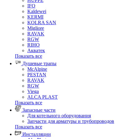
HUPPE
IFO
Kaldewei
KERMI
KOLRA SAN
Migliore
RAVAK
RGW
RIHO
Акватек
Показать все
Душевые трапы
McAlpine
PESTAN
RAVAK
RGW
Viega
АLCA PLAST
Показать все
Запасные части
Для котельного оборудования
Запчасти для арматуры и трубопроводов
Показать все
Инсталляции