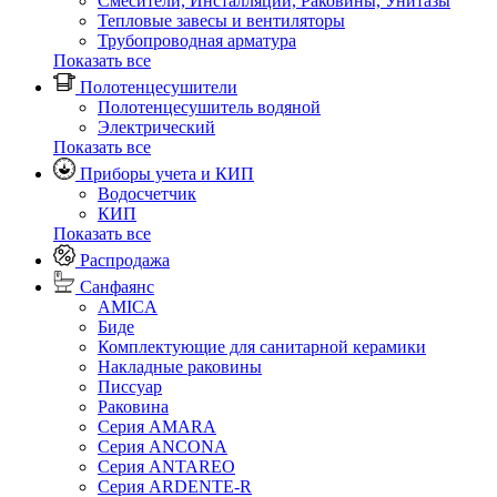
Смесители, Инсталляции, Раковины, Унитазы
Тепловые завесы и вентиляторы
Трубопроводная арматура
Показать все
Полотенцесушители
Полотенцесушитель водяной
Электрический
Показать все
Приборы учета и КИП
Водосчетчик
КИП
Показать все
Распродажа
Санфаянс
AMICA
Биде
Комплектующие для санитарной керамики
Накладные раковины
Писсуар
Раковина
Серия AMARA
Серия ANCONA
Серия ANTAREO
Серия ARDENTE-R