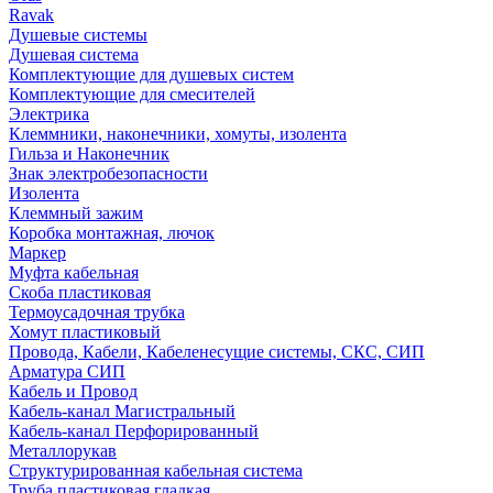
Ravak
Душевые системы
Душевая система
Комплектующие для душевых систем
Комплектующие для смесителей
Электрика
Клеммники, наконечники, хомуты, изолента
Гильза и Наконечник
Знак электробезопасности
Изолента
Клеммный зажим
Коробка монтажная, лючок
Маркер
Муфта кабельная
Скоба пластиковая
Термоусадочная трубка
Хомут пластиковый
Провода, Кабели, Кабеленесущие системы, СКС, СИП
Арматура СИП
Кабель и Провод
Кабель-канал Магистральный
Кабель-канал Перфорированный
Металлорукав
Структурированная кабельная система
Труба пластиковая гладкая