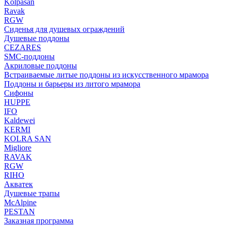
Kolpasan
Ravak
RGW
Сиденья для душевых ограждений
Душевые поддоны
CEZARES
SMC-поддоны
Акриловые поддоны
Встраиваемые литые поддоны из искусственного мрамора
Поддоны и барьеры из литого мрамора
Сифоны
HUPPE
IFO
Kaldewei
KERMI
KOLRA SAN
Migliore
RAVAK
RGW
RIHO
Акватек
Душевые трапы
McAlpine
PESTAN
Заказная программа