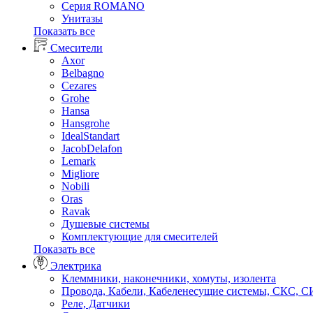
Серия ROMANO
Унитазы
Показать все
Смесители
Axor
Belbagno
Cezares
Grohe
Hansa
Hansgrohe
IdealStandart
JacobDelafon
Lemark
Migliore
Nobili
Oras
Ravak
Душевые системы
Комплектующие для смесителей
Показать все
Электрика
Клеммники, наконечники, хомуты, изолента
Провода, Кабели, Кабеленесущие системы, СКС, 
Реле, Датчики