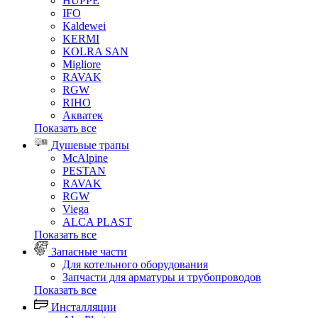
HUPPE
IFO
Kaldewei
KERMI
KOLRA SAN
Migliore
RAVAK
RGW
RIHO
Акватек
Показать все
Душевые трапы
McAlpine
PESTAN
RAVAK
RGW
Viega
АLCA PLAST
Показать все
Запасные части
Для котельного оборудования
Запчасти для арматуры и трубопроводов
Показать все
Инсталляции