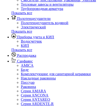
Смесители, Инсталляции, Раковины, Унитазы
Тепловые завесы и вентиляторы
Трубопроводная арматура
Показать все
Полотенцесушители
Полотенцесушитель водяной
Электрический
Показать все
Приборы учета и КИП
Водосчетчик
КИП
Показать все
Распродажа
Санфаянс
AMICA
Биде
Комплектующие для санитарной керамики
Накладные раковины
Писсуар
Раковина
Серия AMARA
Серия ANCONA
Серия ANTAREO
Серия ARDENTE-R