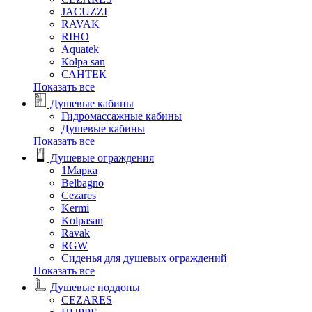
JACUZZI
RAVAK
RIHO
Аquatek
Кolpa san
САНТЕК
Показать все
Душевые кабины
Гидромассажные кабины
Душевые кабины
Показать все
Душевые ограждения
1Марка
Belbagno
Cezares
Kermi
Kolpasan
Ravak
RGW
Сиденья для душевых ограждений
Показать все
Душевые поддоны
CEZARES