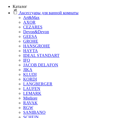
Каталог
Аксессуары для ванной комнаты
Art&Max
AXOR
CEZARES
Devon&Devon
GEESA
GROHE
HANSGROHE
HAYTA
IDEAL STANDART
IFO
JACOB DELAFON
JIKA
KLUDI
KORDI
LANGBERGER
LAUFEN
LEMARK
Migliore
RAVAK
RGW
SANIBANO
SCHEIN