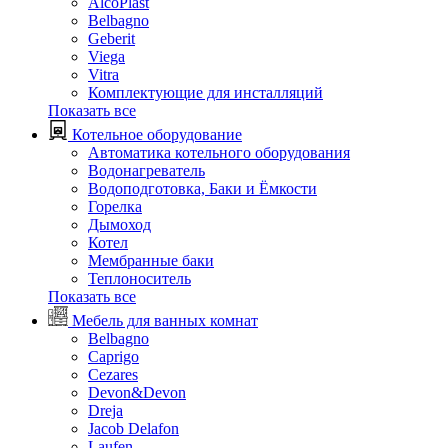
AlcoPlast
Belbagno
Geberit
Viega
Vitra
Комплектующие для инсталляций
Показать все
Котельное оборудование
Автоматика котельного оборудования
Водонагреватель
Водоподготовка, Баки и Ёмкости
Горелка
Дымоход
Котел
Мембранные баки
Теплоноситель
Показать все
Мебель для ванных комнат
Belbagno
Caprigo
Cezares
Devon&Devon
Dreja
Jacob Delafon
Laufen