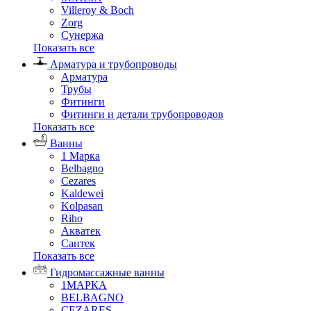
Villeroy & Boch
Zorg
Сунержа
Показать все
Арматура и трубопроводы
Арматура
Трубы
Фитинги
Фитинги и детали трубопроводов
Показать все
Ванны
1 Марка
Belbagno
Cezares
Kaldewei
Kolpasan
Riho
Акватек
Сантек
Показать все
Гидромассажные ванны
1МАРКА
BELBAGNO
CEZARES