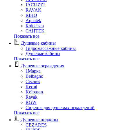
JACUZZI
RAVAK
RIHO
Аquatek
Кolpa san
САНТЕК
Показать все
Душевые кабины
Гидромассажные кабины
Душевые кабины
Показать все
Душевые ограждения
1Марка
Belbagno
Cezares
Kermi
Kolpasan
Ravak
RGW
Сиденья для душевых ограждений
Показать все
Душевые поддоны
CEZARES