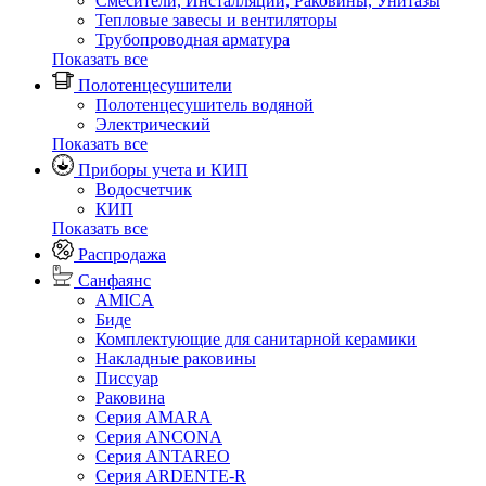
Смесители, Инсталляции, Раковины, Унитазы
Тепловые завесы и вентиляторы
Трубопроводная арматура
Показать все
Полотенцесушители
Полотенцесушитель водяной
Электрический
Показать все
Приборы учета и КИП
Водосчетчик
КИП
Показать все
Распродажа
Санфаянс
AMICA
Биде
Комплектующие для санитарной керамики
Накладные раковины
Писсуар
Раковина
Серия AMARA
Серия ANCONA
Серия ANTAREO
Серия ARDENTE-R