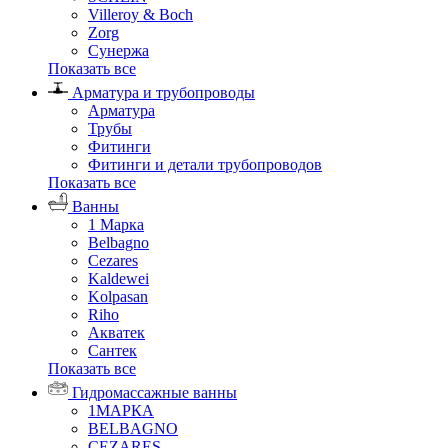
Villeroy & Boch
Zorg
Сунержа
Показать все
Арматура и трубопроводы
Арматура
Трубы
Фитинги
Фитинги и детали трубопроводов
Показать все
Ванны
1 Марка
Belbagno
Cezares
Kaldewei
Kolpasan
Riho
Акватек
Сантек
Показать все
Гидромассажные ванны
1МАРКА
BELBAGNO
CEZARES