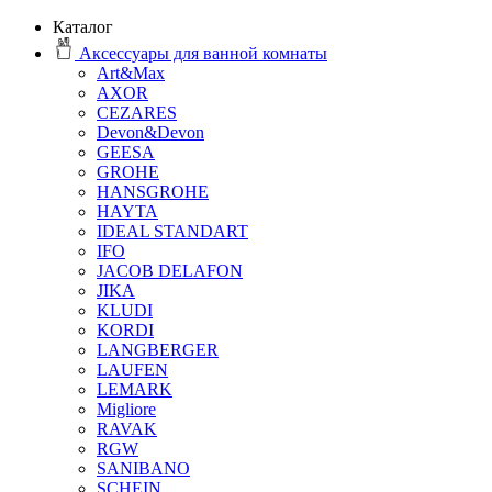
Каталог
Аксессуары для ванной комнаты
Art&Max
AXOR
CEZARES
Devon&Devon
GEESA
GROHE
HANSGROHE
HAYTA
IDEAL STANDART
IFO
JACOB DELAFON
JIKA
KLUDI
KORDI
LANGBERGER
LAUFEN
LEMARK
Migliore
RAVAK
RGW
SANIBANO
SCHEIN