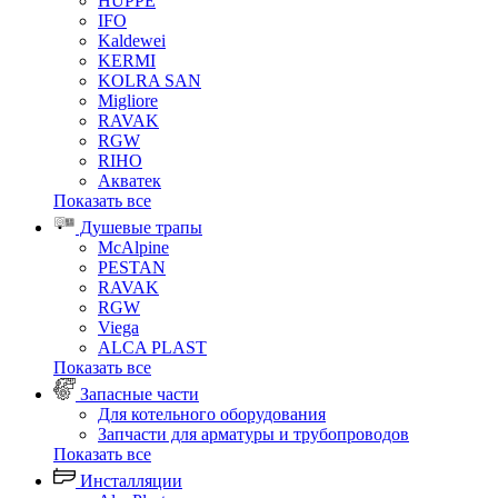
HUPPE
IFO
Kaldewei
KERMI
KOLRA SAN
Migliore
RAVAK
RGW
RIHO
Акватек
Показать все
Душевые трапы
McAlpine
PESTAN
RAVAK
RGW
Viega
АLCA PLAST
Показать все
Запасные части
Для котельного оборудования
Запчасти для арматуры и трубопроводов
Показать все
Инсталляции