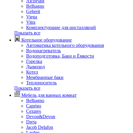
AlcoPlast
Belbagno
Geberit
Viega
Vitra
Комплектующие для инсталляций
Показать все
Котельное оборудование
Автоматика котельного оборудования
Водонагреватель
Водоподготовка, Баки и Ёмкости
Горелка
Дымоход
Котел
Мембранные баки
Теплоноситель
Показать все
Мебель для ванных комнат
Belbagno
Caprigo
Cezares
Devon&Devon
Dreja
Jacob Delafon
Laufen