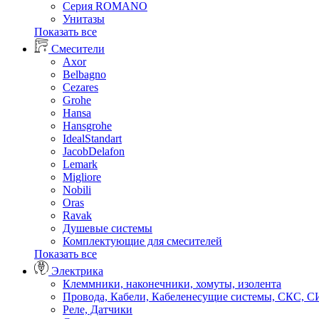
Серия ROMANO
Унитазы
Показать все
Смесители
Axor
Belbagno
Cezares
Grohe
Hansa
Hansgrohe
IdealStandart
JacobDelafon
Lemark
Migliore
Nobili
Oras
Ravak
Душевые системы
Комплектующие для смесителей
Показать все
Электрика
Клеммники, наконечники, хомуты, изолента
Провода, Кабели, Кабеленесущие системы, СКС, 
Реле, Датчики