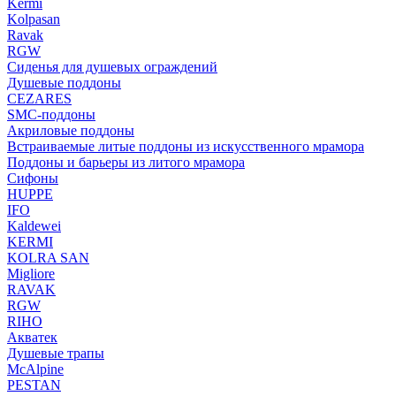
Kermi
Kolpasan
Ravak
RGW
Сиденья для душевых ограждений
Душевые поддоны
CEZARES
SMC-поддоны
Акриловые поддоны
Встраиваемые литые поддоны из искусственного мрамора
Поддоны и барьеры из литого мрамора
Сифоны
HUPPE
IFO
Kaldewei
KERMI
KOLRA SAN
Migliore
RAVAK
RGW
RIHO
Акватек
Душевые трапы
McAlpine
PESTAN