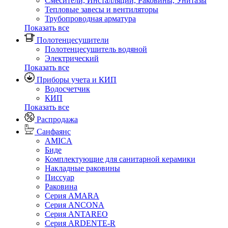
Смесители, Инсталляции, Раковины, Унитазы
Тепловые завесы и вентиляторы
Трубопроводная арматура
Показать все
Полотенцесушители
Полотенцесушитель водяной
Электрический
Показать все
Приборы учета и КИП
Водосчетчик
КИП
Показать все
Распродажа
Санфаянс
AMICA
Биде
Комплектующие для санитарной керамики
Накладные раковины
Писсуар
Раковина
Серия AMARA
Серия ANCONA
Серия ANTAREO
Серия ARDENTE-R