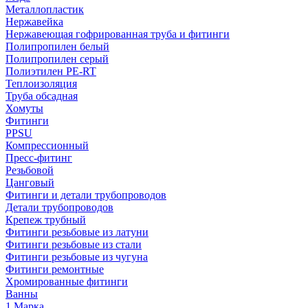
Металлопластик
Нержавейка
Нержавеющая гофрированная труба и фитинги
Полипропилен белый
Полипропилен серый
Полиэтилен PE-RT
Теплоизоляция
Труба обсадная
Хомуты
Фитинги
PPSU
Компрессионный
Пресс-фитинг
Резьбовой
Цанговый
Фитинги и детали трубопроводов
Детали трубопроводов
Крепеж трубный
Фитинги резьбовые из латуни
Фитинги резьбовые из стали
Фитинги резьбовые из чугуна
Фитинги ремонтные
Хромированные фитинги
Ванны
1 Марка