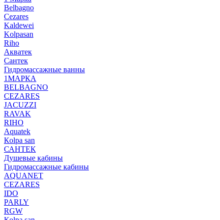
Belbagno
Cezares
Kaldewei
Kolpasan
Riho
Акватек
Сантек
Гидромассажные ванны
1МАРКА
BELBAGNO
CEZARES
JACUZZI
RAVAK
RIHO
Аquatek
Кolpa san
САНТЕК
Душевые кабины
Гидромассажные кабины
AQUANET
CEZARES
IDO
PARLY
RGW
Кolpa san