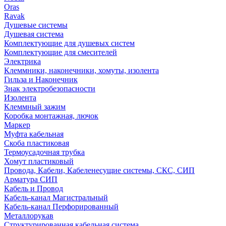
Oras
Ravak
Душевые системы
Душевая система
Комплектующие для душевых систем
Комплектующие для смесителей
Электрика
Клеммники, наконечники, хомуты, изолента
Гильза и Наконечник
Знак электробезопасности
Изолента
Клеммный зажим
Коробка монтажная, лючок
Маркер
Муфта кабельная
Скоба пластиковая
Термоусадочная трубка
Хомут пластиковый
Провода, Кабели, Кабеленесущие системы, СКС, СИП
Арматура СИП
Кабель и Провод
Кабель-канал Магистральный
Кабель-канал Перфорированный
Металлорукав
Структурированная кабельная система