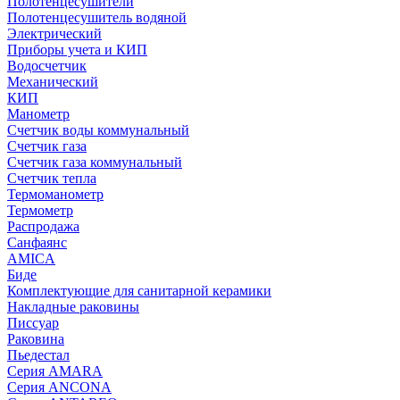
Полотенцесушители
Полотенцесушитель водяной
Электрический
Приборы учета и КИП
Водосчетчик
Механический
КИП
Манометр
Счетчик воды коммунальный
Счетчик газа
Счетчик газа коммунальный
Счетчик тепла
Термоманометр
Термометр
Распродажа
Санфаянс
AMICA
Биде
Комплектующие для санитарной керамики
Накладные раковины
Писсуар
Раковина
Пьедестал
Серия AMARA
Серия ANCONA