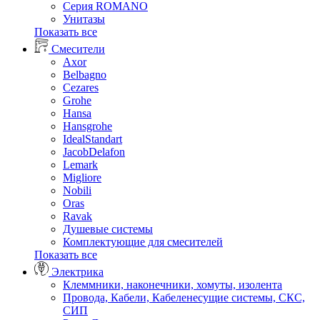
Серия ROMANO
Унитазы
Показать все
Смесители
Axor
Belbagno
Cezares
Grohe
Hansa
Hansgrohe
IdealStandart
JacobDelafon
Lemark
Migliore
Nobili
Oras
Ravak
Душевые системы
Комплектующие для смесителей
Показать все
Электрика
Клеммники, наконечники, хомуты, изолента
Провода, Кабели, Кабеленесущие системы, СКС,
СИП