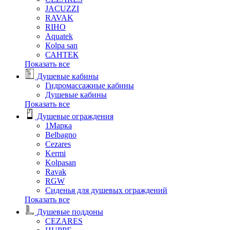
JACUZZI
RAVAK
RIHO
Аquatek
Кolpa san
САНТЕК
Показать все
Душевые кабины
Гидромассажные кабины
Душевые кабины
Показать все
Душевые ограждения
1Марка
Belbagno
Cezares
Kermi
Kolpasan
Ravak
RGW
Сиденья для душевых ограждений
Показать все
Душевые поддоны
CEZARES