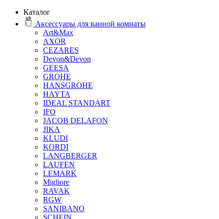
Каталог
Аксессуары для ванной комнаты
Art&Max
AXOR
CEZARES
Devon&Devon
GEESA
GROHE
HANSGROHE
HAYTA
IDEAL STANDART
IFO
JACOB DELAFON
JIKA
KLUDI
KORDI
LANGBERGER
LAUFEN
LEMARK
Migliore
RAVAK
RGW
SANIBANO
SCHEIN