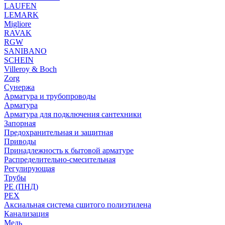
LAUFEN
LEMARK
Migliore
RAVAK
RGW
SANIBANO
SCHEIN
Villeroy & Boch
Zorg
Сунержа
Арматура и трубопроводы
Арматура
Арматура для подключения сантехники
Запорная
Предохранительная и защитная
Приводы
Принадлежность к бытовой арматуре
Распределительно-смесительная
Регулирующая
Трубы
PE (ПНД)
PEX
Аксиальная система сшитого полиэтилена
Канализация
Медь