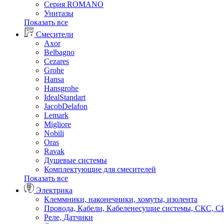
Серия ROMANO
Унитазы
Показать все
Смесители
Axor
Belbagno
Cezares
Grohe
Hansa
Hansgrohe
IdealStandart
JacobDelafon
Lemark
Migliore
Nobili
Oras
Ravak
Душевые системы
Комплектующие для смесителей
Показать все
Электрика
Клеммники, наконечники, хомуты, изолента
Провода, Кабели, Кабеленесущие системы, СКС, 
Реле, Датчики