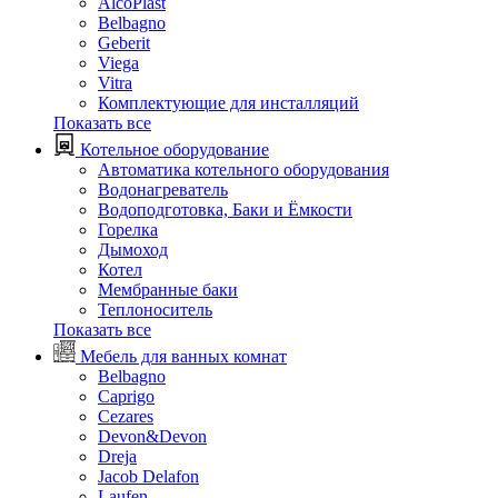
AlcoPlast
Belbagno
Geberit
Viega
Vitra
Комплектующие для инсталляций
Показать все
Котельное оборудование
Автоматика котельного оборудования
Водонагреватель
Водоподготовка, Баки и Ёмкости
Горелка
Дымоход
Котел
Мембранные баки
Теплоноситель
Показать все
Мебель для ванных комнат
Belbagno
Caprigo
Cezares
Devon&Devon
Dreja
Jacob Delafon
Laufen