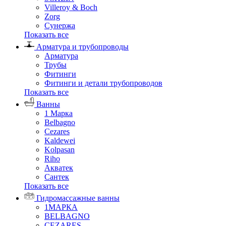
Villeroy & Boch
Zorg
Сунержа
Показать все
Арматура и трубопроводы
Арматура
Трубы
Фитинги
Фитинги и детали трубопроводов
Показать все
Ванны
1 Марка
Belbagno
Cezares
Kaldewei
Kolpasan
Riho
Акватек
Сантек
Показать все
Гидромассажные ванны
1МАРКА
BELBAGNO
CEZARES