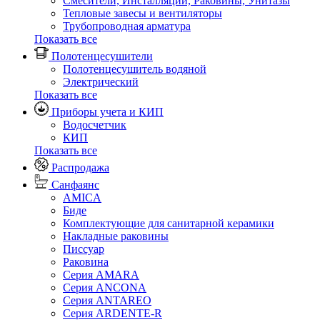
Смесители, Инсталляции, Раковины, Унитазы
Тепловые завесы и вентиляторы
Трубопроводная арматура
Показать все
Полотенцесушители
Полотенцесушитель водяной
Электрический
Показать все
Приборы учета и КИП
Водосчетчик
КИП
Показать все
Распродажа
Санфаянс
AMICA
Биде
Комплектующие для санитарной керамики
Накладные раковины
Писсуар
Раковина
Серия AMARA
Серия ANCONA
Серия ANTAREO
Серия ARDENTE-R