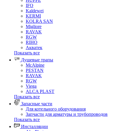
HUPPE
IFO
Kaldewei
KERMI
KOLRA SAN
Migliore
RAVAK
RGW
RIHO
Акватек
Показать все
Душевые трапы
McAlpine
PESTAN
RAVAK
RGW
Viega
АLCA PLAST
Показать все
Запасные части
Для котельного оборудования
Запчасти для арматуры и трубопроводов
Показать все
Инсталляции