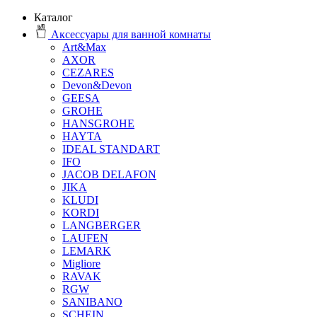
Каталог
Аксессуары для ванной комнаты
Art&Max
AXOR
CEZARES
Devon&Devon
GEESA
GROHE
HANSGROHE
HAYTA
IDEAL STANDART
IFO
JACOB DELAFON
JIKA
KLUDI
KORDI
LANGBERGER
LAUFEN
LEMARK
Migliore
RAVAK
RGW
SANIBANO
SCHEIN