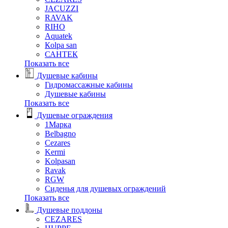
JACUZZI
RAVAK
RIHO
Аquatek
Кolpa san
САНТЕК
Показать все
Душевые кабины
Гидромассажные кабины
Душевые кабины
Показать все
Душевые ограждения
1Марка
Belbagno
Cezares
Kermi
Kolpasan
Ravak
RGW
Сиденья для душевых ограждений
Показать все
Душевые поддоны
CEZARES