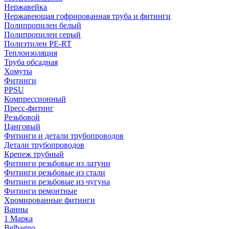
Нержавейка
Нержавеющая гофрированная труба и фитинги
Полипропилен белый
Полипропилен серый
Полиэтилен PE-RT
Теплоизоляция
Труба обсадная
Хомуты
Фитинги
PPSU
Компрессионный
Пресс-фитинг
Резьбовой
Цанговый
Фитинги и детали трубопроводов
Детали трубопроводов
Крепеж трубный
Фитинги резьбовые из латуни
Фитинги резьбовые из стали
Фитинги резьбовые из чугуна
Фитинги ремонтные
Хромированные фитинги
Ванны
1 Марка
Belbagno