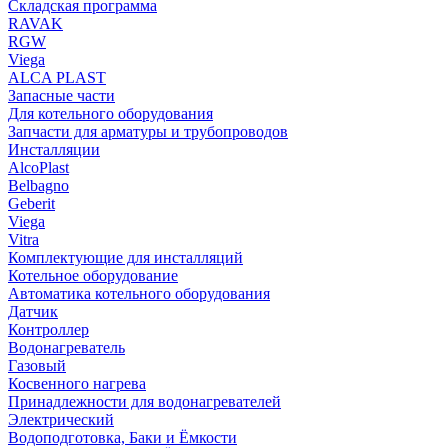
Складская программа
RAVAK
RGW
Viega
АLCA PLAST
Запасные части
Для котельного оборудования
Запчасти для арматуры и трубопроводов
Инсталляции
AlcoPlast
Belbagno
Geberit
Viega
Vitra
Комплектующие для инсталляций
Котельное оборудование
Автоматика котельного оборудования
Датчик
Контроллер
Водонагреватель
Газовый
Косвенного нагрева
Принадлежности для водонагревателей
Электрический
Водоподготовка, Баки и Ёмкости