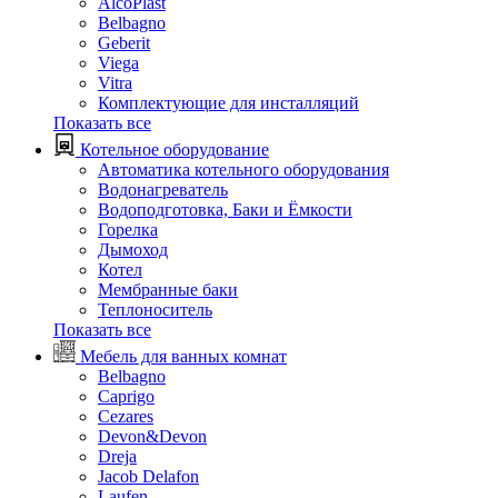
AlcoPlast
Belbagno
Geberit
Viega
Vitra
Комплектующие для инсталляций
Показать все
Котельное оборудование
Автоматика котельного оборудования
Водонагреватель
Водоподготовка, Баки и Ёмкости
Горелка
Дымоход
Котел
Мембранные баки
Теплоноситель
Показать все
Мебель для ванных комнат
Belbagno
Caprigo
Cezares
Devon&Devon
Dreja
Jacob Delafon
Laufen