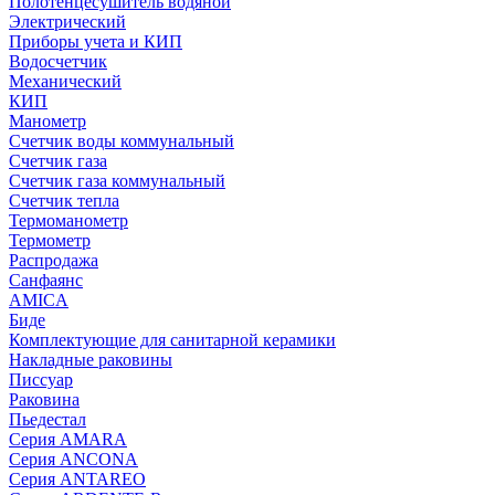
Полотенцесушитель водяной
Электрический
Приборы учета и КИП
Водосчетчик
Механический
КИП
Манометр
Счетчик воды коммунальный
Счетчик газа
Счетчик газа коммунальный
Счетчик тепла
Термоманометр
Термометр
Распродажа
Санфаянс
AMICA
Биде
Комплектующие для санитарной керамики
Накладные раковины
Писсуар
Раковина
Пьедестал
Серия AMARA
Серия ANCONA
Серия ANTAREO