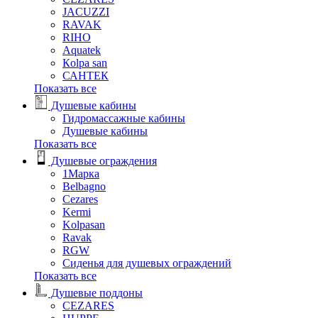
JACUZZI
RAVAK
RIHO
Аquatek
Кolpa san
САНТЕК
Показать все
Душевые кабины
Гидромассажные кабины
Душевые кабины
Показать все
Душевые ограждения
1Марка
Belbagno
Cezares
Kermi
Kolpasan
Ravak
RGW
Сиденья для душевых ограждений
Показать все
Душевые поддоны
CEZARES