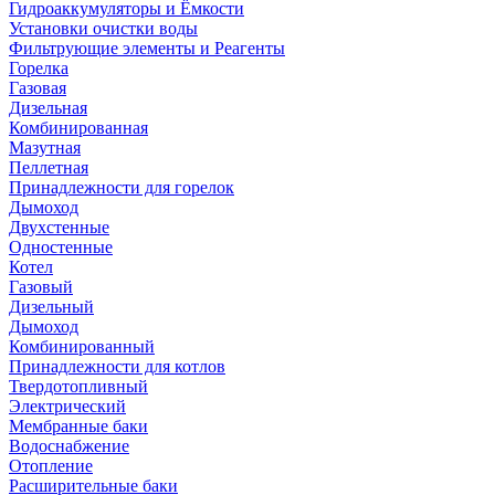
Гидроаккумуляторы и Ёмкости
Установки очистки воды
Фильтрующие элементы и Реагенты
Горелка
Газовая
Дизельная
Комбинированная
Мазутная
Пеллетная
Принадлежности для горелок
Дымоход
Двухстенные
Одностенные
Котел
Газовый
Дизельный
Дымоход
Комбинированный
Принадлежности для котлов
Твердотопливный
Электрический
Мембранные баки
Водоснабжение
Отопление
Расширительные баки