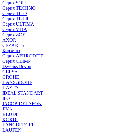
Серия SOLI
Серия TECHNO
Серия TITO
Серия TULIP
Серия ULTIMA
Серия VITA
Серия ZOE
AXOR
CEZARES
Корзины
Серия APHRODITE
Серия OLIMP
Devon&Devon
GEESA
GROHE
HANSGROHE
HAYTA
IDEAL STANDART
IFO
JACOB DELAFON
JIKA
KLUDI
KORDI
LANGBERGER
LAUFEN