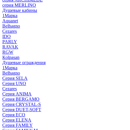
серия MERLINO
Душевые кабины
1Марка
Aquanet
Belbagno
Cezares
IDO
PARLY
RAVAK
RGW
Кolpasan
Душевые ограждения
1Марка
Belbagno
Серия SELA
Серия UNO
Cezares
Серия ANIMA
Серия BERGAMO
Серия CRYSTAL-S
Серия DUET-SOFT
Серия ECO
Серия ELENA
Серия FAMILY