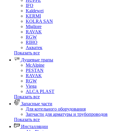
HUPPE
IFO
Kaldewei
KERMI
KOLRA SAN
Migliore
RAVAK
RGW
RIHO
Акватек
Показать все
Душевые трапы
McAlpine
PESTAN
RAVAK
RGW
Viega
АLCA PLAST
Показать все
Запасные части
Для котельного оборудования
Запчасти для арматуры и трубопроводов
Показать все
Инсталляции