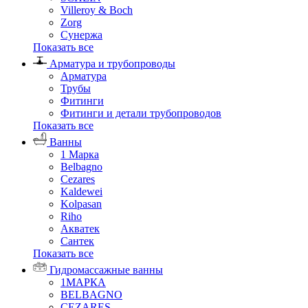
Villeroy & Boch
Zorg
Сунержа
Показать все
Арматура и трубопроводы
Арматура
Трубы
Фитинги
Фитинги и детали трубопроводов
Показать все
Ванны
1 Марка
Belbagno
Cezares
Kaldewei
Kolpasan
Riho
Акватек
Сантек
Показать все
Гидромассажные ванны
1МАРКА
BELBAGNO
CEZARES