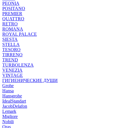
PEONIA
POSITANO
PREMIER
QUATTRO
RETRO
ROMANA
ROYAL PALACE
SIESTA
STELLA
TESORO
TIRRENO
TREND
TURBOLENZA
VENEZIA
VINTAGE
ГИГИЕНИЧЕСКИЕ ДУШИ
Grohe
Hansa
Hansgrohe
IdealStandart
JacobDelafon
Lemark
Migliore
Nobili
Oras