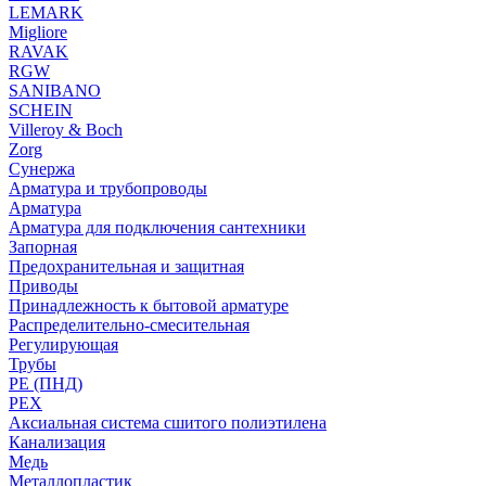
LEMARK
Migliore
RAVAK
RGW
SANIBANO
SCHEIN
Villeroy & Boch
Zorg
Сунержа
Арматура и трубопроводы
Арматура
Арматура для подключения сантехники
Запорная
Предохранительная и защитная
Приводы
Принадлежность к бытовой арматуре
Распределительно-смесительная
Регулирующая
Трубы
PE (ПНД)
PEX
Аксиальная система сшитого полиэтилена
Канализация
Медь
Металлопластик