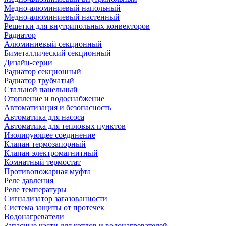
Медно-алюминиевый напольный
Медно-алюминиевый настенный
Решетки для внутрипольных конвекторов
Радиатор
Алюминиевый секционный
Биметаллический секционный
Дизайн-серии
Радиатор секционный
Радиатор трубчатый
Стальной панельный
Отопление и водоснабжение
Автоматизация и безопасность
Автоматика для насоса
Автоматика для тепловых пунктов
Изолирующее соединение
Клапан термозапорный
Клапан электромагнитный
Комнатный термостат
Противопожарная муфта
Реле давления
Реле температуры
Сигнализатор загазованности
Система защиты от протечек
Водонагреватели
Запасные части для котлов и водонагревателей