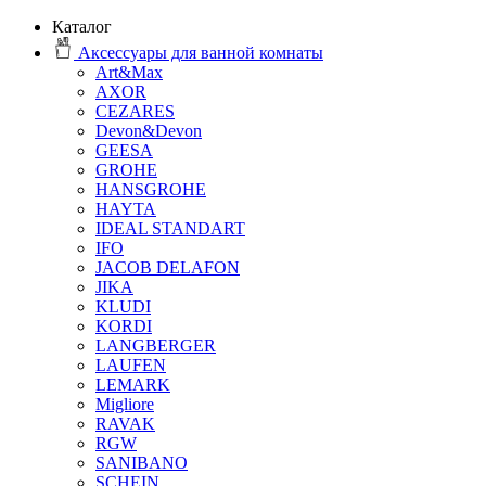
Каталог
Аксессуары для ванной комнаты
Art&Max
AXOR
CEZARES
Devon&Devon
GEESA
GROHE
HANSGROHE
HAYTA
IDEAL STANDART
IFO
JACOB DELAFON
JIKA
KLUDI
KORDI
LANGBERGER
LAUFEN
LEMARK
Migliore
RAVAK
RGW
SANIBANO
SCHEIN