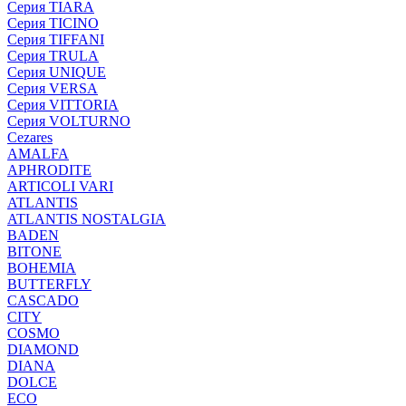
Серия TIARA
Серия TICINO
Серия TIFFANI
Серия TRULA
Серия UNIQUE
Серия VERSA
Серия VITTORIA
Серия VOLTURNO
Cezares
AMALFA
APHRODITE
ARTICOLI VARI
ATLANTIS
ATLANTIS NOSTALGIA
BADEN
BITONE
BOHEMIA
BUTTERFLY
CASCADO
CITY
COSMO
DIAMOND
DIANA
DOLCE
ECO