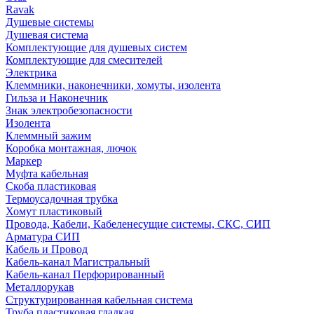
Ravak
Душевые системы
Душевая система
Комплектующие для душевых систем
Комплектующие для смесителей
Электрика
Клеммники, наконечники, хомуты, изолента
Гильза и Наконечник
Знак электробезопасности
Изолента
Клеммный зажим
Коробка монтажная, лючок
Маркер
Муфта кабельная
Скоба пластиковая
Термоусадочная трубка
Хомут пластиковый
Провода, Кабели, Кабеленесущие системы, СКС, СИП
Арматура СИП
Кабель и Провод
Кабель-канал Магистральный
Кабель-канал Перфорированный
Металлорукав
Структурированная кабельная система
Труба пластиковая гладкая