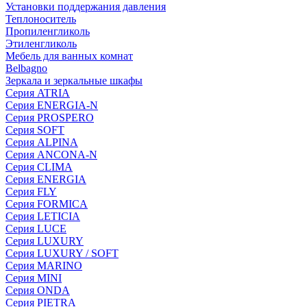
Установки поддержания давления
Теплоноситель
Пропиленгликоль
Этиленгликоль
Мебель для ванных комнат
Belbagno
Зеркала и зеркальные шкафы
Серия ATRIA
Серия ENERGIA-N
Серия PROSPERO
Серия SOFT
Серия ALPINA
Серия ANCONA-N
Серия CLIMA
Серия ENERGIA
Серия FLY
Серия FORMICA
Серия LETICIA
Серия LUCE
Серия LUXURY
Серия LUXURY / SOFT
Серия MARINO
Серия MINI
Серия ONDA
Серия PIETRA