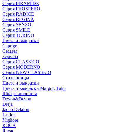
Серия PIRAMIDE
Серия PROSPERO
Серия RADICE
Серия REGINA
Серия SENSO
Серия SMILE
Серия TORINO
Цвета и выкраски
Caprigo
Cezares
Зеркала
Серия CLASSICO
Серия MODERNO
Серия NEW CLASSICO
Столешницы
Цвета и выкраски
Цвета и выкраски Margot, Tulip
Шкафы-колонны
Devon&Devon
Dreja
Jacob Delafon
Laufen
Migliore
ROCA
Rаvac