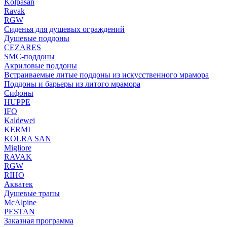
Kolpasan
Ravak
RGW
Сиденья для душевых ограждений
Душевые поддоны
CEZARES
SMC-поддоны
Акриловые поддоны
Встраиваемые литые поддоны из искусственного мрамора
Поддоны и барьеры из литого мрамора
Сифоны
HUPPE
IFO
Kaldewei
KERMI
KOLRA SAN
Migliore
RAVAK
RGW
RIHO
Акватек
Душевые трапы
McAlpine
PESTAN
Заказная программа