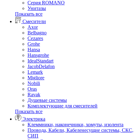
Серия ROMANO
Унитазы
Показать все
Смесители
Axor
Belbagno
Cezares
Grohe
Hansa
Hansgrohe
IdealStandart
JacobDelafon
Lemark
Migliore
Nobili
Oras
Ravak
Душевые системы
Комплектующие для смесителей
Показать все
Электрика
Клеммники, наконечники, хомуты, изолента
Провода, Кабели, Кабеленесущие системы, СКС,
СИП