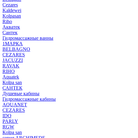
Cezares
Kaldewei
Kolpasan
Riho
Акватек
Сантек
Гидромассажные ванны
1МАРКА
BELBAGNO
CEZARES
JACUZZI
RAVAK
RIHO
Аquatek
Кolpa san
САНТЕК
Душевые кабины
Гидромассажные кабины
AQUANET
CEZARES
IDO
PARLY
RGW
Кolpa san
серия ARCHIMEDE