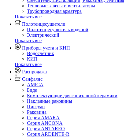
Смесители, Инсталляции, Раковины, Унитазы
Тепловые завесы и вентиляторы
Трубопроводная арматура
Показать все
Полотенцесушители
Полотенцесушитель водяной
Электрический
Показать все
Приборы учета и КИП
Водосчетчик
КИП
Показать все
Распродажа
Санфаянс
AMICA
Биде
Комплектующие для санитарной керамики
Накладные раковины
Писсуар
Раковина
Серия AMARA
Серия ANCONA
Серия ANTAREO
Серия ARDENTE-R