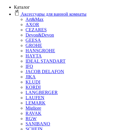
Каталог
Аксессуары для ванной комнаты
Art&Max
AXOR
CEZARES
Devon&Devon
GEESA
GROHE
HANSGROHE
HAYTA
IDEAL STANDART
IFO
JACOB DELAFON
JIKA
KLUDI
KORDI
LANGBERGER
LAUFEN
LEMARK
Migliore
RAVAK
RGW
SANIBANO
SCHEIN