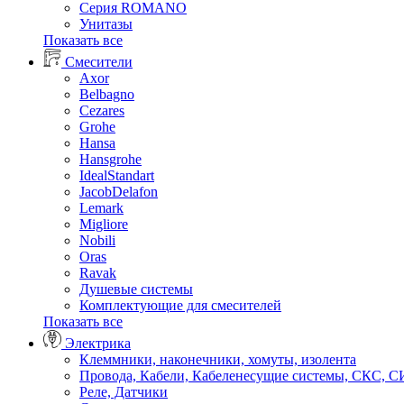
Серия ROMANO
Унитазы
Показать все
Смесители
Axor
Belbagno
Cezares
Grohe
Hansa
Hansgrohe
IdealStandart
JacobDelafon
Lemark
Migliore
Nobili
Oras
Ravak
Душевые системы
Комплектующие для смесителей
Показать все
Электрика
Клеммники, наконечники, хомуты, изолента
Провода, Кабели, Кабеленесущие системы, СКС, 
Реле, Датчики