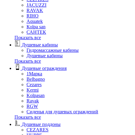
JACUZZI
RAVAK
RIHO
Аquatek
Кolpa san
САНТЕК
Показать все
Душевые кабины
Гидромассажные кабины
Душевые кабины
Показать все
Душевые ограждения
1Марка
Belbagno
Cezares
Kermi
Kolpasan
Ravak
RGW
Сиденья для душевых ограждений
Показать все
Душевые поддоны
CEZARES