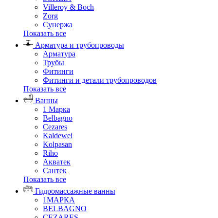
Villeroy & Boch
Zorg
Сунержа
Показать все
Арматура и трубопроводы
Арматура
Трубы
Фитинги
Фитинги и детали трубопроводов
Показать все
Ванны
1 Марка
Belbagno
Cezares
Kaldewei
Kolpasan
Riho
Акватек
Сантек
Показать все
Гидромассажные ванны
1МАРКА
BELBAGNO
CEZARES