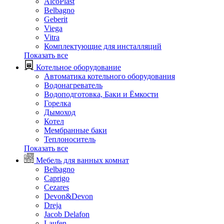
AlcoPlast
Belbagno
Geberit
Viega
Vitra
Комплектующие для инсталляций
Показать все
Котельное оборудование
Автоматика котельного оборудования
Водонагреватель
Водоподготовка, Баки и Ёмкости
Горелка
Дымоход
Котел
Мембранные баки
Теплоноситель
Показать все
Мебель для ванных комнат
Belbagno
Caprigo
Cezares
Devon&Devon
Dreja
Jacob Delafon
Laufen