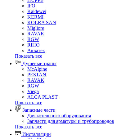
HUPPE
IFO
Kaldewei
KERMI
KOLRA SAN
Migliore
RAVAK
RGW
RIHO
Акватек
Показать все
Душевые трапы
McAlpine
PESTAN
RAVAK
RGW
Viega
АLCA PLAST
Показать все
Запасные части
Для котельного оборудования
Запчасти для арматуры и трубопроводов
Показать все
Инсталляции