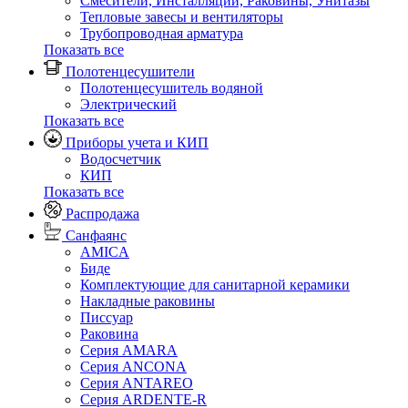
Смесители, Инсталляции, Раковины, Унитазы
Тепловые завесы и вентиляторы
Трубопроводная арматура
Показать все
Полотенцесушители
Полотенцесушитель водяной
Электрический
Показать все
Приборы учета и КИП
Водосчетчик
КИП
Показать все
Распродажа
Санфаянс
AMICA
Биде
Комплектующие для санитарной керамики
Накладные раковины
Писсуар
Раковина
Серия AMARA
Серия ANCONA
Серия ANTAREO
Серия ARDENTE-R