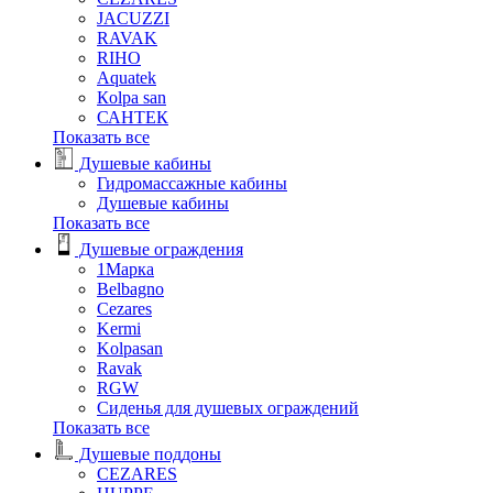
JACUZZI
RAVAK
RIHO
Аquatek
Кolpa san
САНТЕК
Показать все
Душевые кабины
Гидромассажные кабины
Душевые кабины
Показать все
Душевые ограждения
1Марка
Belbagno
Cezares
Kermi
Kolpasan
Ravak
RGW
Сиденья для душевых ограждений
Показать все
Душевые поддоны
CEZARES