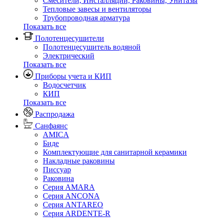
Смесители, Инсталляции, Раковины, Унитазы
Тепловые завесы и вентиляторы
Трубопроводная арматура
Показать все
Полотенцесушители
Полотенцесушитель водяной
Электрический
Показать все
Приборы учета и КИП
Водосчетчик
КИП
Показать все
Распродажа
Санфаянс
AMICA
Биде
Комплектующие для санитарной керамики
Накладные раковины
Писсуар
Раковина
Серия AMARA
Серия ANCONA
Серия ANTAREO
Серия ARDENTE-R