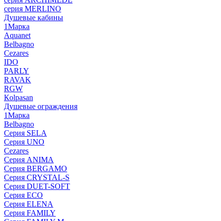
серия MERLINO
Душевые кабины
1Марка
Aquanet
Belbagno
Cezares
IDO
PARLY
RAVAK
RGW
Кolpasan
Душевые ограждения
1Марка
Belbagno
Серия SELA
Серия UNO
Cezares
Серия ANIMA
Серия BERGAMO
Серия CRYSTAL-S
Серия DUET-SOFT
Серия ECO
Серия ELENA
Серия FAMILY