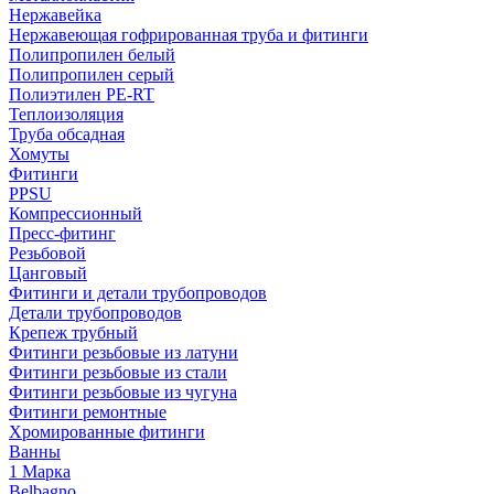
Нержавейка
Нержавеющая гофрированная труба и фитинги
Полипропилен белый
Полипропилен серый
Полиэтилен PE-RT
Теплоизоляция
Труба обсадная
Хомуты
Фитинги
PPSU
Компрессионный
Пресс-фитинг
Резьбовой
Цанговый
Фитинги и детали трубопроводов
Детали трубопроводов
Крепеж трубный
Фитинги резьбовые из латуни
Фитинги резьбовые из стали
Фитинги резьбовые из чугуна
Фитинги ремонтные
Хромированные фитинги
Ванны
1 Марка
Belbagno