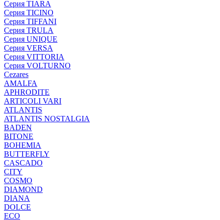
Серия TIARA
Серия TICINO
Серия TIFFANI
Серия TRULA
Серия UNIQUE
Серия VERSA
Серия VITTORIA
Серия VOLTURNO
Cezares
AMALFA
APHRODITE
ARTICOLI VARI
ATLANTIS
ATLANTIS NOSTALGIA
BADEN
BITONE
BOHEMIA
BUTTERFLY
CASCADO
CITY
COSMO
DIAMOND
DIANA
DOLCE
ECO