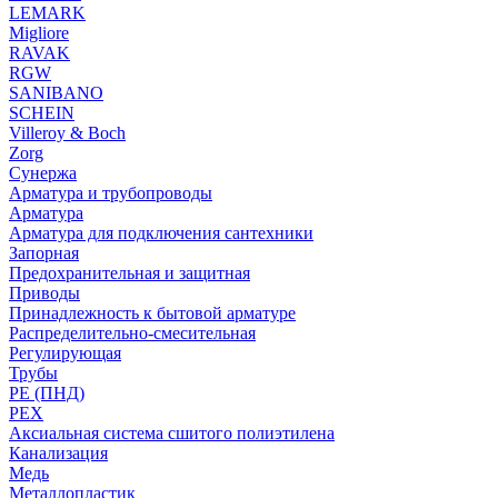
LEMARK
Migliore
RAVAK
RGW
SANIBANO
SCHEIN
Villeroy & Boch
Zorg
Сунержа
Арматура и трубопроводы
Арматура
Арматура для подключения сантехники
Запорная
Предохранительная и защитная
Приводы
Принадлежность к бытовой арматуре
Распределительно-смесительная
Регулирующая
Трубы
PE (ПНД)
PEX
Аксиальная система сшитого полиэтилена
Канализация
Медь
Металлопластик