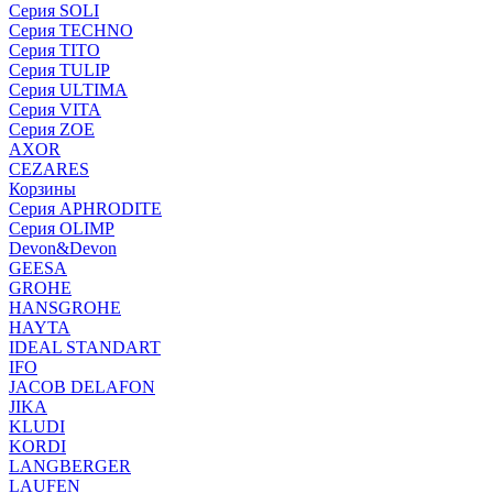
Серия SOLI
Серия TECHNO
Серия TITO
Серия TULIP
Серия ULTIMA
Серия VITA
Серия ZOE
AXOR
CEZARES
Корзины
Серия APHRODITE
Серия OLIMP
Devon&Devon
GEESA
GROHE
HANSGROHE
HAYTA
IDEAL STANDART
IFO
JACOB DELAFON
JIKA
KLUDI
KORDI
LANGBERGER
LAUFEN