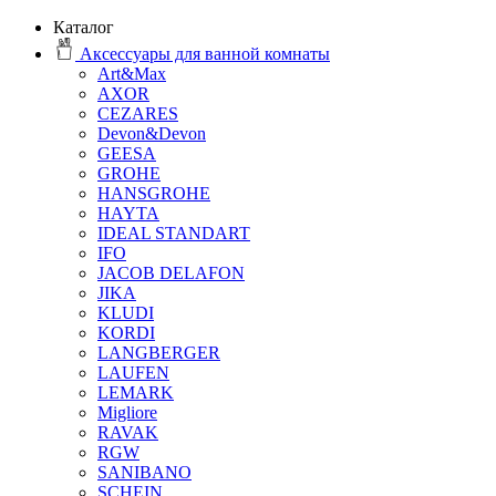
Каталог
Аксессуары для ванной комнаты
Art&Max
AXOR
CEZARES
Devon&Devon
GEESA
GROHE
HANSGROHE
HAYTA
IDEAL STANDART
IFO
JACOB DELAFON
JIKA
KLUDI
KORDI
LANGBERGER
LAUFEN
LEMARK
Migliore
RAVAK
RGW
SANIBANO
SCHEIN