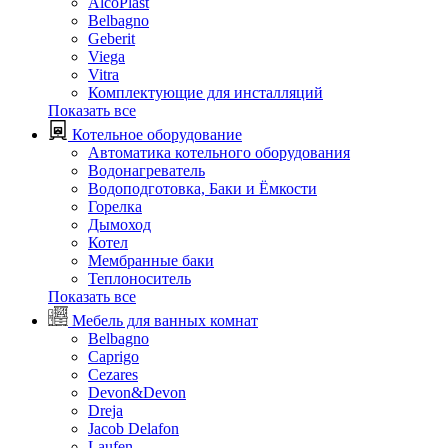
AlcoPlast
Belbagno
Geberit
Viega
Vitra
Комплектующие для инсталляций
Показать все
Котельное оборудование
Автоматика котельного оборудования
Водонагреватель
Водоподготовка, Баки и Ёмкости
Горелка
Дымоход
Котел
Мембранные баки
Теплоноситель
Показать все
Мебель для ванных комнат
Belbagno
Caprigo
Cezares
Devon&Devon
Dreja
Jacob Delafon
Laufen