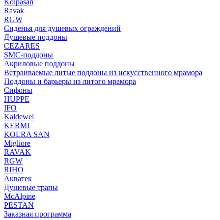
Kolpasan
Ravak
RGW
Сиденья для душевых ограждений
Душевые поддоны
CEZARES
SMC-поддоны
Акриловые поддоны
Встраиваемые литые поддоны из искусственного мрамора
Поддоны и барьеры из литого мрамора
Сифоны
HUPPE
IFO
Kaldewei
KERMI
KOLRA SAN
Migliore
RAVAK
RGW
RIHO
Акватек
Душевые трапы
McAlpine
PESTAN
Заказная программа