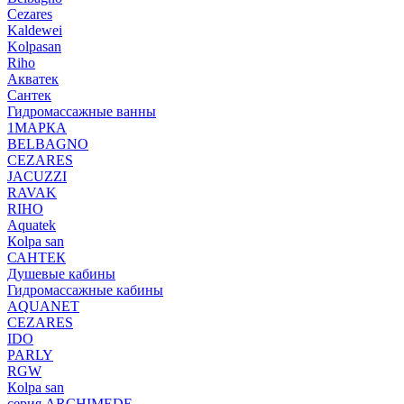
Cezares
Kaldewei
Kolpasan
Riho
Акватек
Сантек
Гидромассажные ванны
1МАРКА
BELBAGNO
CEZARES
JACUZZI
RAVAK
RIHO
Аquatek
Кolpa san
САНТЕК
Душевые кабины
Гидромассажные кабины
AQUANET
CEZARES
IDO
PARLY
RGW
Кolpa san
серия ARCHIMEDE