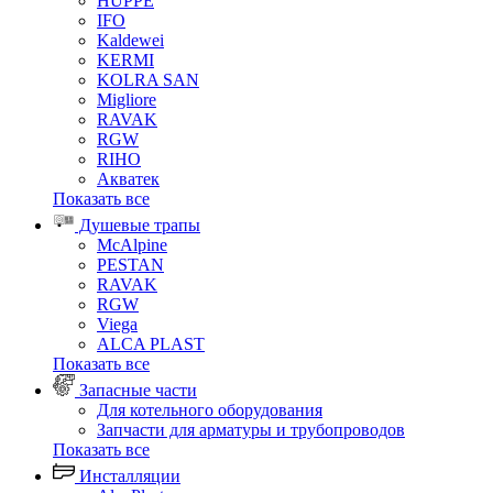
HUPPE
IFO
Kaldewei
KERMI
KOLRA SAN
Migliore
RAVAK
RGW
RIHO
Акватек
Показать все
Душевые трапы
McAlpine
PESTAN
RAVAK
RGW
Viega
АLCA PLAST
Показать все
Запасные части
Для котельного оборудования
Запчасти для арматуры и трубопроводов
Показать все
Инсталляции