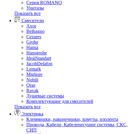
Серия ROMANO
Унитазы
Показать все
Смесители
Axor
Belbagno
Cezares
Grohe
Hansa
Hansgrohe
IdealStandart
JacobDelafon
Lemark
Migliore
Nobili
Oras
Ravak
Душевые системы
Комплектующие для смесителей
Показать все
Электрика
Клеммники, наконечники, хомуты, изолента
Провода, Кабели, Кабеленесущие системы, СКС,
СИП