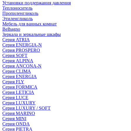
Установки поддержания давления
Теплоноситель
Пропиленгликоль
Этиленгликоль
Мебель для ванных комнат
Belbagno
Зеркала и зеркальные шкафы
Серия ATRIA
Серия ENERGIA-N
Серия PROSPERO
Серия SOFT
Серия ALPINA
Серия ANCONA-N
Серия CLIMA
Серия ENERGIA
Серия FLY
Серия FORMICA
Серия LETICIA
Серия LUCE
Серия LUXURY
Серия LUXURY / SOFT
Серия MARINO
Серия MINI
Серия ONDA
Серия PIETRA