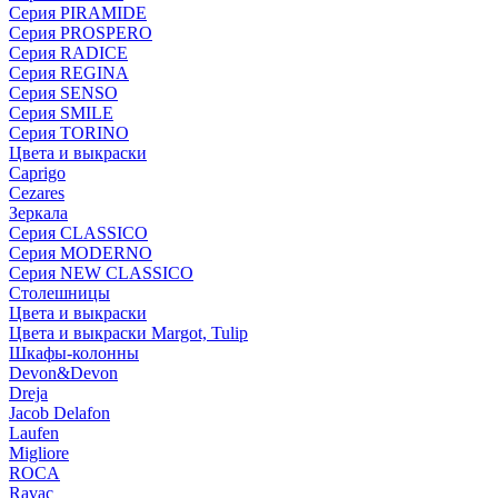
Серия PIRAMIDE
Серия PROSPERO
Серия RADICE
Серия REGINA
Серия SENSO
Серия SMILE
Серия TORINO
Цвета и выкраски
Caprigo
Cezares
Зеркала
Серия CLASSICO
Серия MODERNO
Серия NEW CLASSICO
Столешницы
Цвета и выкраски
Цвета и выкраски Margot, Tulip
Шкафы-колонны
Devon&Devon
Dreja
Jacob Delafon
Laufen
Migliore
ROCA
Rаvac