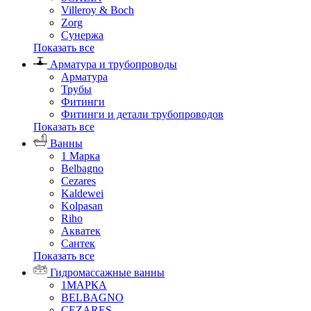
Villeroy & Boch
Zorg
Сунержа
Показать все
Арматура и трубопроводы
Арматура
Трубы
Фитинги
Фитинги и детали трубопроводов
Показать все
Ванны
1 Марка
Belbagno
Cezares
Kaldewei
Kolpasan
Riho
Акватек
Сантек
Показать все
Гидромассажные ванны
1МАРКА
BELBAGNO
CEZARES