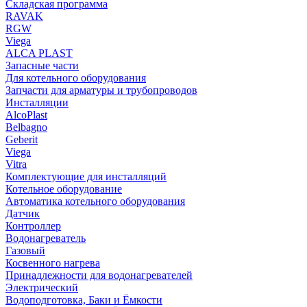
Складская программа
RAVAK
RGW
Viega
АLCA PLAST
Запасные части
Для котельного оборудования
Запчасти для арматуры и трубопроводов
Инсталляции
AlcoPlast
Belbagno
Geberit
Viega
Vitra
Комплектующие для инсталляций
Котельное оборудование
Автоматика котельного оборудования
Датчик
Контроллер
Водонагреватель
Газовый
Косвенного нагрева
Принадлежности для водонагревателей
Электрический
Водоподготовка, Баки и Ёмкости