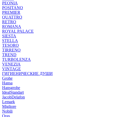
PEONIA
POSITANO
PREMIER
QUATTRO
RETRO
ROMANA
ROYAL PALACE
SIESTA
STELLA
TESORO
TIRRENO
TREND
TURBOLENZA
VENEZIA
VINTAGE
ГИГИЕНИЧЕСКИЕ ДУШИ
Grohe
Hansa
Hansgrohe
IdealStandart
JacobDelafon
Lemark
Migliore
Nobili
Oras