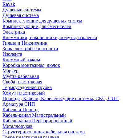
Ravak
Душевые системы
Душевая система
Комплектующие для душевых систем
Комплектующие для смесителей
Электрика
Клеммники, наконечники, хомуты, изолента
Гильза и Наконечник
Знак электробезопасности
Изолента
Клеммный зажим
Коробка монтажная, лючок
Маркер
Муфта кабельная
Скоба пластиковая
Термоусадочная трубка
Хомут пластиковый
Провода, Кабели, Кабеленесущие системы, СКС, СИП
Арматура СИП
Кабель и Провод
Кабель-канал Магистральный
Кабель-канал Перфорированный
Металлорукав
Структурированная кабельная система
Труба пластиковая гладкая