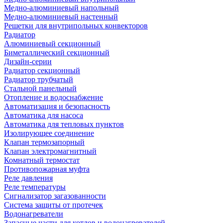
Медно-алюминиевый напольный
Медно-алюминиевый настенный
Решетки для внутрипольных конвекторов
Радиатор
Алюминиевый секционный
Биметаллический секционный
Дизайн-серии
Радиатор секционный
Радиатор трубчатый
Стальной панельный
Отопление и водоснабжение
Автоматизация и безопасность
Автоматика для насоса
Автоматика для тепловых пунктов
Изолирующее соединение
Клапан термозапорный
Клапан электромагнитный
Комнатный термостат
Противопожарная муфта
Реле давления
Реле температуры
Сигнализатор загазованности
Система защиты от протечек
Водонагреватели
Запасные части для котлов и водонагревателей