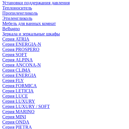
Установки поддержания давления
Теплоноситель
Пропиленгликоль
Этиленгликоль
Мебель для ванных комнат
Belbagno
Зеркала и зеркальные шкафы
Серия ATRIA
Серия ENERGIA-N
Серия PROSPERO
Серия SOFT
Серия ALPINA
Серия ANCONA-N
Серия CLIMA
Серия ENERGIA
Серия FLY
Серия FORMICA
Серия LETICIA
Серия LUCE
Серия LUXURY
Серия LUXURY / SOFT
Серия MARINO
Серия MINI
Серия ONDA
Серия PIETRA