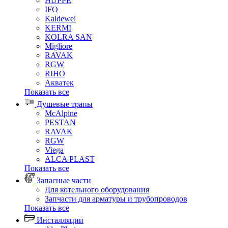
HUPPE
IFO
Kaldewei
KERMI
KOLRA SAN
Migliore
RAVAK
RGW
RIHO
Акватек
Показать все
Душевые трапы
McAlpine
PESTAN
RAVAK
RGW
Viega
АLCA PLAST
Показать все
Запасные части
Для котельного оборудования
Запчасти для арматуры и трубопроводов
Показать все
Инсталляции