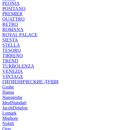
PEONIA
POSITANO
PREMIER
QUATTRO
RETRO
ROMANA
ROYAL PALACE
SIESTA
STELLA
TESORO
TIRRENO
TREND
TURBOLENZA
VENEZIA
VINTAGE
ГИГИЕНИЧЕСКИЕ ДУШИ
Grohe
Hansa
Hansgrohe
IdealStandart
JacobDelafon
Lemark
Migliore
Nobili
Oras