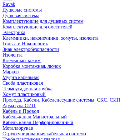
Ravak
Душевые системы
Душевая система
Комплектующие для душевых систем
Комплектующие для смесителей
Электрика
Клеммники, наконечники, хомуты, изолента
Гильза и Наконечник
Знак электробезопасности
Изолента
Клеммный зажим
Коробка монтажная, лючок
Маркер
Муфта кабельная
Скоба пластиковая
Термоусадочная трубка
Хомут пластиковый
Провода, Кабели, Кабеленесущие системы, СКС, СИП
Арматура СИП
Кабель и Провод
Кабель-канал Магистральный
Кабель-канал Перфорированный
Металлорукав
Структурированная кабельная система
Труба пластиковая гладкая