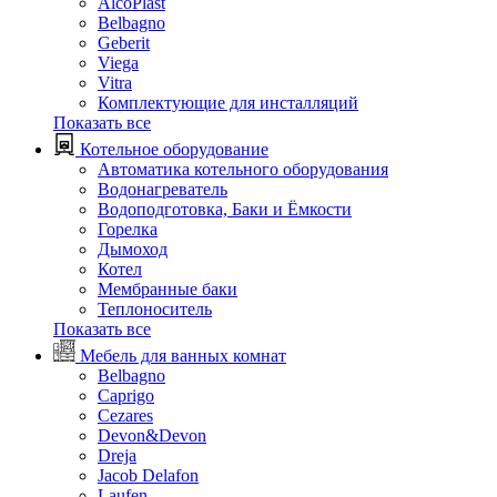
AlcoPlast
Belbagno
Geberit
Viega
Vitra
Комплектующие для инсталляций
Показать все
Котельное оборудование
Автоматика котельного оборудования
Водонагреватель
Водоподготовка, Баки и Ёмкости
Горелка
Дымоход
Котел
Мембранные баки
Теплоноситель
Показать все
Мебель для ванных комнат
Belbagno
Caprigo
Cezares
Devon&Devon
Dreja
Jacob Delafon
Laufen