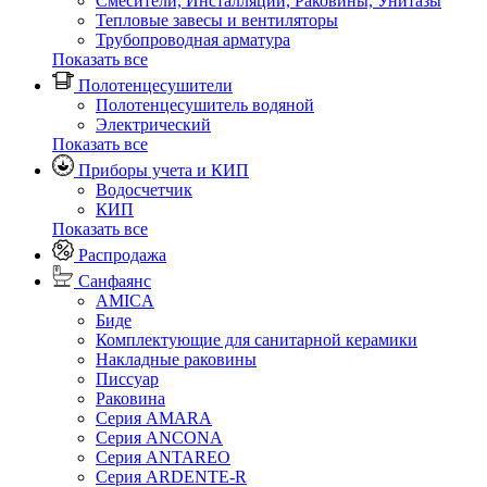
Смесители, Инсталляции, Раковины, Унитазы
Тепловые завесы и вентиляторы
Трубопроводная арматура
Показать все
Полотенцесушители
Полотенцесушитель водяной
Электрический
Показать все
Приборы учета и КИП
Водосчетчик
КИП
Показать все
Распродажа
Санфаянс
AMICA
Биде
Комплектующие для санитарной керамики
Накладные раковины
Писсуар
Раковина
Серия AMARA
Серия ANCONA
Серия ANTAREO
Серия ARDENTE-R