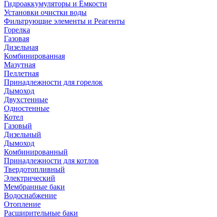
Гидроаккумуляторы и Ёмкости
Установки очистки воды
Фильтрующие элементы и Реагенты
Горелка
Газовая
Дизельная
Комбинированная
Мазутная
Пеллетная
Принадлежности для горелок
Дымоход
Двухстенные
Одностенные
Котел
Газовый
Дизельный
Дымоход
Комбинированный
Принадлежности для котлов
Твердотопливный
Электрический
Мембранные баки
Водоснабжение
Отопление
Расширительные баки