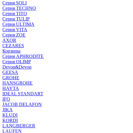
Серия SOLI
Серия TECHNO
Серия TITO
Серия TULIP
Серия ULTIMA
Серия VITA
Серия ZOE
AXOR
CEZARES
Корзины
Серия APHRODITE
Серия OLIMP
Devon&Devon
GEESA
GROHE
HANSGROHE
HAYTA
IDEAL STANDART
IFO
JACOB DELAFON
JIKA
KLUDI
KORDI
LANGBERGER
LAUFEN