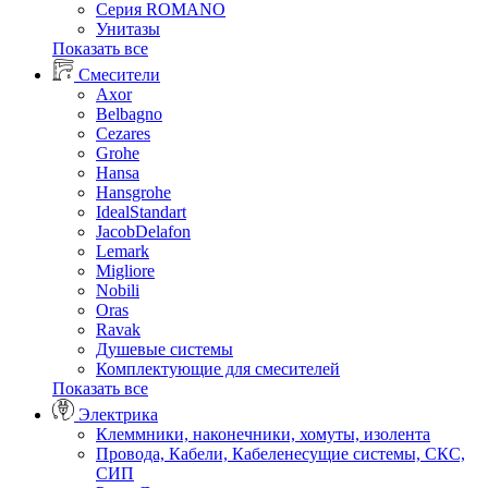
Серия ROMANO
Унитазы
Показать все
Смесители
Axor
Belbagno
Cezares
Grohe
Hansa
Hansgrohe
IdealStandart
JacobDelafon
Lemark
Migliore
Nobili
Oras
Ravak
Душевые системы
Комплектующие для смесителей
Показать все
Электрика
Клеммники, наконечники, хомуты, изолента
Провода, Кабели, Кабеленесущие системы, СКС,
СИП