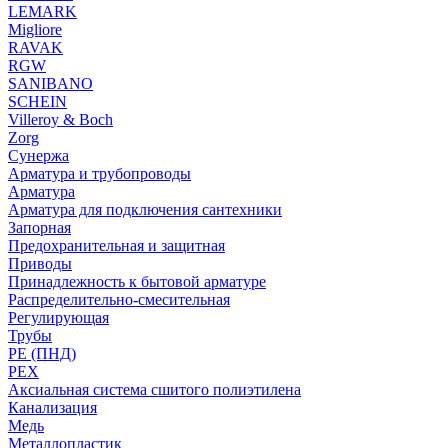
LEMARK
Migliore
RAVAK
RGW
SANIBANO
SCHEIN
Villeroy & Boch
Zorg
Сунержа
Арматура и трубопроводы
Арматура
Арматура для подключения сантехники
Запорная
Предохранительная и защитная
Приводы
Принадлежность к бытовой арматуре
Распределительно-смесительная
Регулирующая
Трубы
PE (ПНД)
PEX
Аксиальная система сшитого полиэтилена
Канализация
Медь
Металлопластик