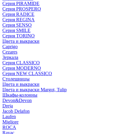
Серия PIRAMIDE
Серия PROSPERO
Серия RADICE
Серия REGINA
Серия SENSO
Серия SMILE
Серия TORINO
Цвета и выкраски
Caprigo
Cezares
Зеркала
Серия CLASSICO
Серия MODERNO
Серия NEW CLASSICO
Столешницы
Цвета и выкраски
Цвета и выкраски Margot, Tulip
Шкафы-колонны
Devon&Devon
Dreja
Jacob Delafon
Laufen
Migliore
ROCA
Rаvac