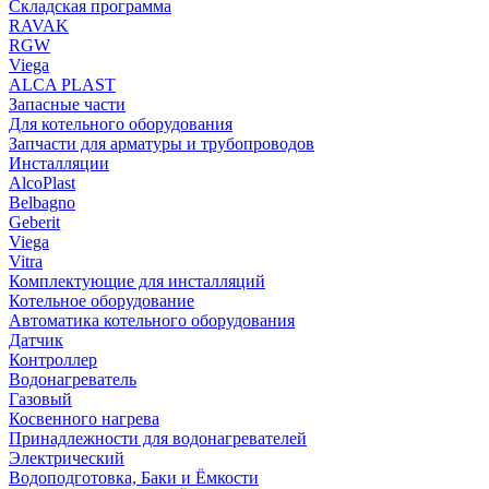
Складская программа
RAVAK
RGW
Viega
АLCA PLAST
Запасные части
Для котельного оборудования
Запчасти для арматуры и трубопроводов
Инсталляции
AlcoPlast
Belbagno
Geberit
Viega
Vitra
Комплектующие для инсталляций
Котельное оборудование
Автоматика котельного оборудования
Датчик
Контроллер
Водонагреватель
Газовый
Косвенного нагрева
Принадлежности для водонагревателей
Электрический
Водоподготовка, Баки и Ёмкости