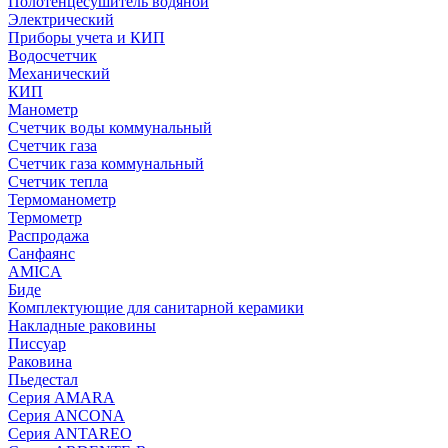
Полотенцесушитель водяной
Электрический
Приборы учета и КИП
Водосчетчик
Механический
КИП
Манометр
Счетчик воды коммунальный
Счетчик газа
Счетчик газа коммунальный
Счетчик тепла
Термоманометр
Термометр
Распродажа
Санфаянс
AMICA
Биде
Комплектующие для санитарной керамики
Накладные раковины
Писсуар
Раковина
Пьедестал
Серия AMARA
Серия ANCONA
Серия ANTAREO