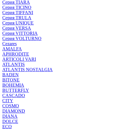
Серия TIARA
Серия TICINO
Серия TIFFANI
Серия TRULA
Серия UNIQUE
Серия VERSA
Серия VITTORIA
Серия VOLTURNO
Cezares
AMALFA
APHRODITE
ARTICOLI VARI
ATLANTIS
ATLANTIS NOSTALGIA
BADEN
BITONE
BOHEMIA
BUTTERFLY
CASCADO
CITY
COSMO
DIAMOND
DIANA
DOLCE
ECO