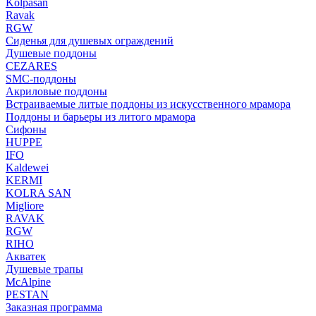
Kolpasan
Ravak
RGW
Сиденья для душевых ограждений
Душевые поддоны
CEZARES
SMC-поддоны
Акриловые поддоны
Встраиваемые литые поддоны из искусственного мрамора
Поддоны и барьеры из литого мрамора
Сифоны
HUPPE
IFO
Kaldewei
KERMI
KOLRA SAN
Migliore
RAVAK
RGW
RIHO
Акватек
Душевые трапы
McAlpine
PESTAN
Заказная программа