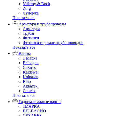
Villeroy & Boch
Zorg
Сунержа
Показать все
Арматура и трубопроводы
Арматура
Трубы
Фитинги
Фитинги и детали трубопроводов
Показать все
Ванны
1 Марка
Belbagno
Cezares
Kaldewei
Kolpasan
Riho
Акватек
Сантек
Показать все
Гидромассажные ванны
1МАРКА
BELBAGNO
CEZARES