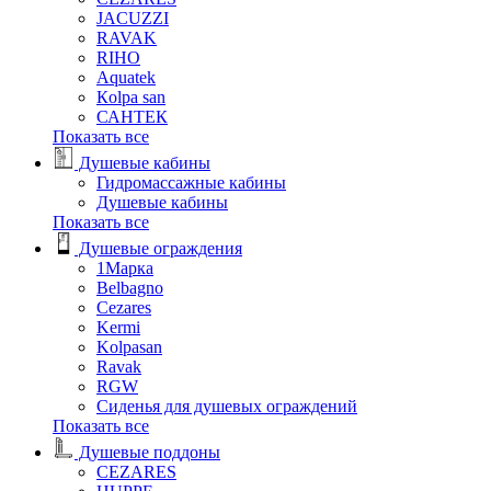
JACUZZI
RAVAK
RIHO
Аquatek
Кolpa san
САНТЕК
Показать все
Душевые кабины
Гидромассажные кабины
Душевые кабины
Показать все
Душевые ограждения
1Марка
Belbagno
Cezares
Kermi
Kolpasan
Ravak
RGW
Сиденья для душевых ограждений
Показать все
Душевые поддоны
CEZARES