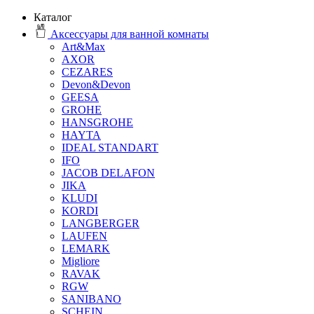
Каталог
Аксессуары для ванной комнаты
Art&Max
AXOR
CEZARES
Devon&Devon
GEESA
GROHE
HANSGROHE
HAYTA
IDEAL STANDART
IFO
JACOB DELAFON
JIKA
KLUDI
KORDI
LANGBERGER
LAUFEN
LEMARK
Migliore
RAVAK
RGW
SANIBANO
SCHEIN