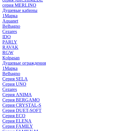
серия MERLINO
Душевые кабины
1Марка
Aquanet
Belbagno
Cezares
IDO
PARLY
RAVAK
RGW
Кolpasan
Душевые ограждения
1Марка
Belbagno
Серия SELA
Серия UNO
Cezares
Серия ANIMA
Серия BERGAMO
Серия CRYSTAL-S
Серия DUET-SOFT
Серия ECO
Серия ELENA
Серия FAMILY