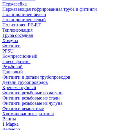
Нержавейка
Нержавеющая гофрированная труба и фитинги
Полипропилен белый
Полипропилен серый
Полиэтилен PE-RT
Теплоизоляция
Труба обсадная
Хомуты
Фитинги
PPSU
Компрессионный
Пресс-фитинг
Резьбовой
Цанговый
Фитинги и детали трубопроводов
Детали трубопроводов
Крепеж трубный
Фитинги резьбовые из латуни
Фитинги резьбовые из стали
Фитинги резьбовые из чугуна
Фитинги ремонтные
Хромированные фитинги
Ванны
1 Марка
Belbagno