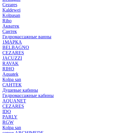
Cezares
Kaldewei
Kolpasan
Riho
Акватек
Сантек
Гидромассажные ванны
1МАРКА
BELBAGNO
CEZARES
JACUZZI
RAVAK
RIHO
Аquatek
Кolpa san
САНТЕК
Душевые кабины
Гидромассажные кабины
AQUANET
CEZARES
IDO
PARLY
RGW
Кolpa san
серия ARCHIMEDE