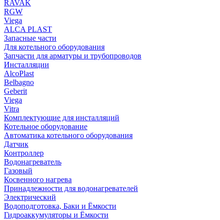
RAVAK
RGW
Viega
АLCA PLAST
Запасные части
Для котельного оборудования
Запчасти для арматуры и трубопроводов
Инсталляции
AlcoPlast
Belbagno
Geberit
Viega
Vitra
Комплектующие для инсталляций
Котельное оборудование
Автоматика котельного оборудования
Датчик
Контроллер
Водонагреватель
Газовый
Косвенного нагрева
Принадлежности для водонагревателей
Электрический
Водоподготовка, Баки и Ёмкости
Гидроаккумуляторы и Ёмкости