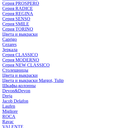
Серия PROSPERO
Серия RADICE
Серия REGINA
Серия SENSO
Серия SMILE
Серия TORINO
Цвета и выкраски
Caprigo
Cezares
Зеркала
Серия CLASSICO
Серия MODERNO
Серия NEW CLASSICO
Столешницы
Цвета и выкраски
Цвета и выкраски Margot, Tulip
Шкафы-колонны
Devon&Devon
Dreja
Jacob Delafon
Laufen
Migliore
ROCA
Rаvac
VALENTE