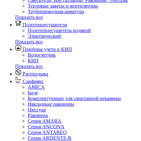
Смесители, Инсталляции, Раковины, Унитазы
Тепловые завесы и вентиляторы
Трубопроводная арматура
Показать все
Полотенцесушители
Полотенцесушитель водяной
Электрический
Показать все
Приборы учета и КИП
Водосчетчик
КИП
Показать все
Распродажа
Санфаянс
AMICA
Биде
Комплектующие для санитарной керамики
Накладные раковины
Писсуар
Раковина
Серия AMARA
Серия ANCONA
Серия ANTAREO
Серия ARDENTE-R