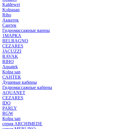
Kaldewei
Kolpasan
Riho
Акватек
Сантек
Гидромассажные ванны
1МАРКА
BELBAGNO
CEZARES
JACUZZI
RAVAK
RIHO
Аquatek
Кolpa san
САНТЕК
Душевые кабины
Гидромассажные кабины
AQUANET
CEZARES
IDO
PARLY
RGW
Кolpa san
серия ARCHIMEDE
серия MERLINO