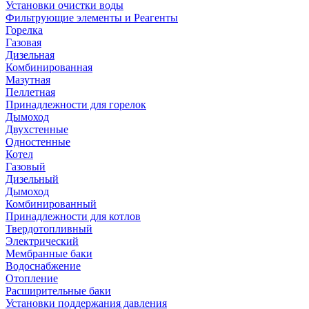
Установки очистки воды
Фильтрующие элементы и Реагенты
Горелка
Газовая
Дизельная
Комбинированная
Мазутная
Пеллетная
Принадлежности для горелок
Дымоход
Двухстенные
Одностенные
Котел
Газовый
Дизельный
Дымоход
Комбинированный
Принадлежности для котлов
Твердотопливный
Электрический
Мембранные баки
Водоснабжение
Отопление
Расширительные баки
Установки поддержания давления