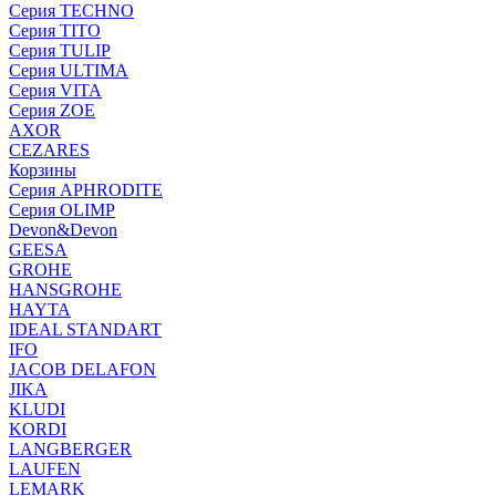
Серия TECHNO
Серия TITO
Серия TULIP
Серия ULTIMA
Серия VITA
Серия ZOE
AXOR
CEZARES
Корзины
Серия APHRODITE
Серия OLIMP
Devon&Devon
GEESA
GROHE
HANSGROHE
HAYTA
IDEAL STANDART
IFO
JACOB DELAFON
JIKA
KLUDI
KORDI
LANGBERGER
LAUFEN
LEMARK