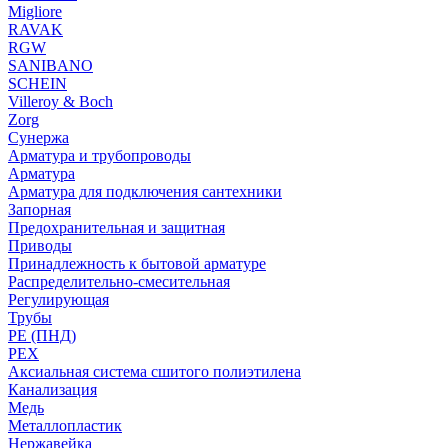
Migliore
RAVAK
RGW
SANIBANO
SCHEIN
Villeroy & Boch
Zorg
Сунержа
Арматура и трубопроводы
Арматура
Арматура для подключения сантехники
Запорная
Предохранительная и защитная
Приводы
Принадлежность к бытовой арматуре
Распределительно-смесительная
Регулирующая
Трубы
PE (ПНД)
PEX
Аксиальная система сшитого полиэтилена
Канализация
Медь
Металлопластик
Нержавейка