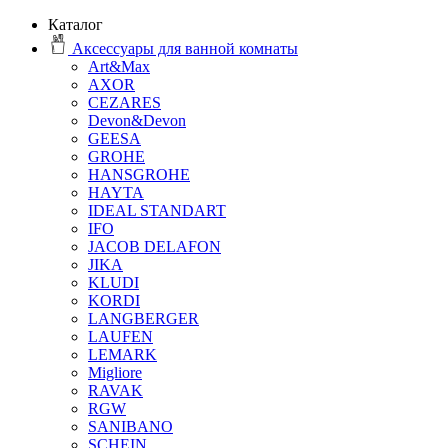
Каталог
Аксессуары для ванной комнаты
Art&Max
AXOR
CEZARES
Devon&Devon
GEESA
GROHE
HANSGROHE
HAYTA
IDEAL STANDART
IFO
JACOB DELAFON
JIKA
KLUDI
KORDI
LANGBERGER
LAUFEN
LEMARK
Migliore
RAVAK
RGW
SANIBANO
SCHEIN