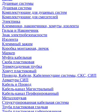
Душевые системы
Душевая система
Комплектующие для душевых систем
Комплектующие для смесителей
Электрика
Клеммники, наконечники, хомуты, изолента
Гильза и Наконечник
Знак электробезопасности
Изолента
Клеммный зажим
Коробка монтажная, лючок
Маркер
Муфта кабельная
Скоба пластиковая
Термоусадочная трубка
Хомут пластиковый
Провода, Кабели, Кабеленесущие системы, СКС, СИП
Арматура СИП
Кабель и Провод
Кабель-канал Магистральный
Кабель-канал Перфорированный
Металлорукав
Структурированная кабельная система
Труба пластиковая гладкая
Труба пластиковая гофрированная