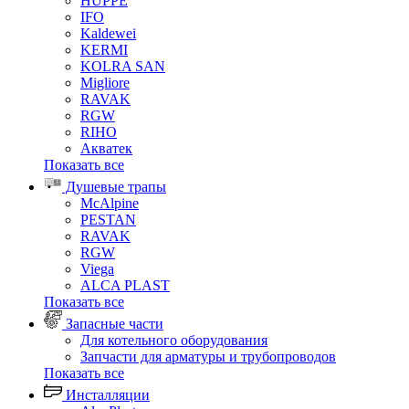
HUPPE
IFO
Kaldewei
KERMI
KOLRA SAN
Migliore
RAVAK
RGW
RIHO
Акватек
Показать все
Душевые трапы
McAlpine
PESTAN
RAVAK
RGW
Viega
АLCA PLAST
Показать все
Запасные части
Для котельного оборудования
Запчасти для арматуры и трубопроводов
Показать все
Инсталляции