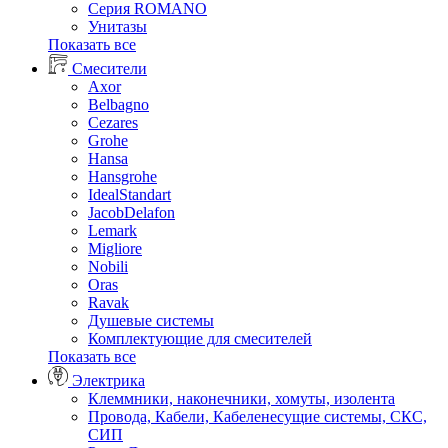
Серия ROMANO
Унитазы
Показать все
Смесители
Axor
Belbagno
Cezares
Grohe
Hansa
Hansgrohe
IdealStandart
JacobDelafon
Lemark
Migliore
Nobili
Oras
Ravak
Душевые системы
Комплектующие для смесителей
Показать все
Электрика
Клеммники, наконечники, хомуты, изолента
Провода, Кабели, Кабеленесущие системы, СКС,
СИП