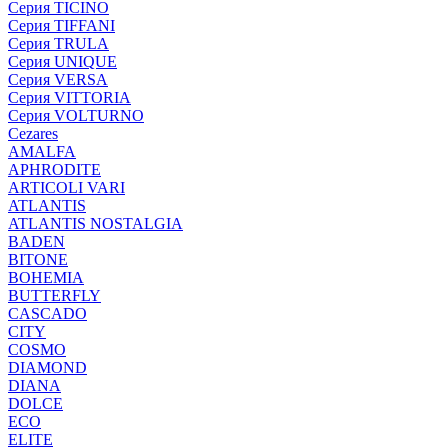
Серия TICINO
Серия TIFFANI
Серия TRULA
Серия UNIQUE
Серия VERSA
Серия VITTORIA
Серия VOLTURNO
Cezares
AMALFA
APHRODITE
ARTICOLI VARI
ATLANTIS
ATLANTIS NOSTALGIA
BADEN
BITONE
BOHEMIA
BUTTERFLY
CASCADO
CITY
COSMO
DIAMOND
DIANA
DOLCE
ECO
ELITE