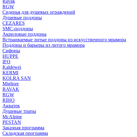
Ravak
RGW
Сиденья для душевых ограждений
Душевые поддоны
CEZARES
SMC-поддоны
Акриловые поддоны
Встраиваемые литые поддоны из искусственного мрамора
Поддоны и барьеры из литого мрамора
Сифоны
HUPPE
IFO
Kaldewei
KERMI
KOLRA SAN
Migliore
RAVAK
RGW
RIHO
Акватек
Душевые трапы
McAlpine
PESTAN
Заказная программа
Складская программа