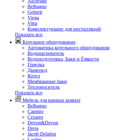
AlcoPlast
Belbagno
Geberit
Viega
Vitra
Комплектующие для инсталляций
Показать все
Котельное оборудование
Автоматика котельного оборудования
Водонагреватель
Водоподготовка, Баки и Ёмкости
Горелка
Дымоход
Котел
Мембранные баки
Теплоноситель
Показать все
Мебель для ванных комнат
Belbagno
Caprigo
Cezares
Devon&Devon
Dreja
Jacob Delafon
Laufen