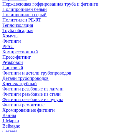
Нержавеющая гофрированная труба и фитинги
Полипропилен белый
Полипропилен серый
Полиэтилен PE-RT
Теплоизоляция
Труба обсадная
Хомуты
Фитинги
PPSU
Компрессионный
Пресс-фитинг
Резьбовой
Цанговый
Фитинги и детали трубопроводов
Детали трубопроводов
Крепеж трубный
Фитинги резьбовые из латуни
Фитинги резьбовые из стали
Фитинги резьбовые из чугуна
Фитинги ремонтные
Хромированные фитинги
Ванны
1 Марка
Belbagno
Cezares