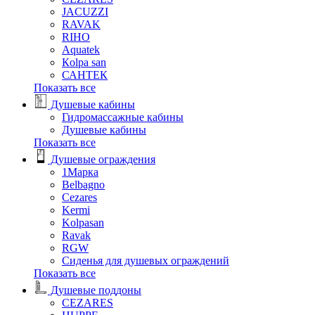
JACUZZI
RAVAK
RIHO
Аquatek
Кolpa san
САНТЕК
Показать все
Душевые кабины
Гидромассажные кабины
Душевые кабины
Показать все
Душевые ограждения
1Марка
Belbagno
Cezares
Kermi
Kolpasan
Ravak
RGW
Сиденья для душевых ограждений
Показать все
Душевые поддоны
CEZARES