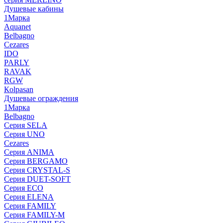
Душевые кабины
1Марка
Aquanet
Belbagno
Cezares
IDO
PARLY
RAVAK
RGW
Кolpasan
Душевые ограждения
1Марка
Belbagno
Серия SELA
Серия UNO
Cezares
Серия ANIMA
Серия BERGAMO
Серия CRYSTAL-S
Серия DUET-SOFT
Серия ECO
Серия ELENA
Серия FAMILY
Серия FAMILY-M