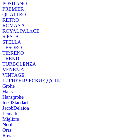
POSITANO
PREMIER
QUATTRO
RETRO
ROMANA
ROYAL PALACE
SIESTA
STELLA
TESORO
TIRRENO
TREND
TURBOLENZA
VENEZIA
VINTAGE
ГИГИЕНИЧЕСКИЕ ДУШИ
Grohe
Hansa
Hansgrohe
IdealStandart
JacobDelafon
Lemark
Migliore
Nobili
Oras
Ravak