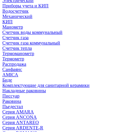
Электрический
Приборы учета и КИП
Водосчетчик
Механический
КИП
Манометр
Счетчик воды коммунальный
Счетчик газа
Счетчик газа коммунальный
Счетчик тепла
Термоманометр
Термометр
Распродажа
Санфаянс
AMICA
Биде
Комплектующие для санитарной керамики
Накладные раковины
Писсуар
Раковина
Пьедестал
Серия AMARA
Серия ANCONA
Серия ANTAREO
Серия ARDENTE-R