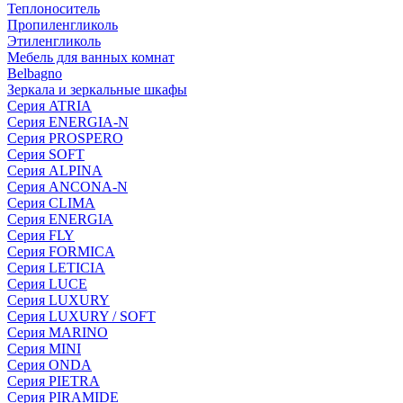
Теплоноситель
Пропиленгликоль
Этиленгликоль
Мебель для ванных комнат
Belbagno
Зеркала и зеркальные шкафы
Серия ATRIA
Серия ENERGIA-N
Серия PROSPERO
Серия SOFT
Серия ALPINA
Серия ANCONA-N
Серия CLIMA
Серия ENERGIA
Серия FLY
Серия FORMICA
Серия LETICIA
Серия LUCE
Серия LUXURY
Серия LUXURY / SOFT
Серия MARINO
Серия MINI
Серия ONDA
Серия PIETRA
Серия PIRAMIDE