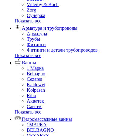
Villeroy & Boch
Zorg
Сунержа
Показать все
Арматура и трубопроводы
Арматура
Трубы
Фитинги
Фитинги и детали трубопроводов
Показать все
Ванны
1 Марка
Belbagno
Cezares
Kaldewei
Kolpasan
Riho
Акватек
Сантек
Показать все
Гидромассажные ванны
1МАРКА
BELBAGNO
CEZARES