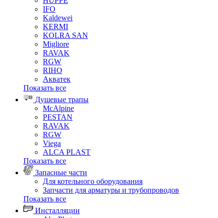
HUPPE
IFO
Kaldewei
KERMI
KOLRA SAN
Migliore
RAVAK
RGW
RIHO
Акватек
Показать все
Душевые трапы
McAlpine
PESTAN
RAVAK
RGW
Viega
АLCA PLAST
Показать все
Запасные части
Для котельного оборудования
Запчасти для арматуры и трубопроводов
Показать все
Инсталляции