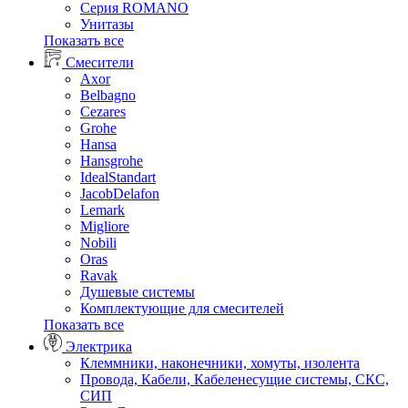
Серия ROMANO
Унитазы
Показать все
Смесители
Axor
Belbagno
Cezares
Grohe
Hansa
Hansgrohe
IdealStandart
JacobDelafon
Lemark
Migliore
Nobili
Oras
Ravak
Душевые системы
Комплектующие для смесителей
Показать все
Электрика
Клеммники, наконечники, хомуты, изолента
Провода, Кабели, Кабеленесущие системы, СКС,
СИП