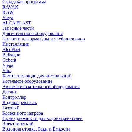
Складская программа
RAVAK
RGW
Viega
АLCA PLAST
Запасные части
Для котельного оборудования
Запчасти для арматуры и трубопроводов
Инсталляции
AlcoPlast
Belbagno
Geberit
Viega
Vitra
Комплектующие для инсталляций
Котельное оборудование
Автоматика котельного оборудования
Датчик
Контроллер
Водонагреватель
Газовый
Косвенного нагрева
Принадлежности для водонагревателей
Электрический
Водоподготовка, Баки и Ёмкости