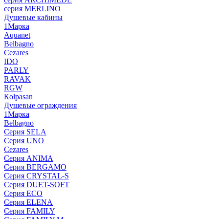
серия MERLINO
Душевые кабины
1Марка
Aquanet
Belbagno
Cezares
IDO
PARLY
RAVAK
RGW
Кolpasan
Душевые ограждения
1Марка
Belbagno
Серия SELA
Серия UNO
Cezares
Серия ANIMA
Серия BERGAMO
Серия CRYSTAL-S
Серия DUET-SOFT
Серия ECO
Серия ELENA
Серия FAMILY