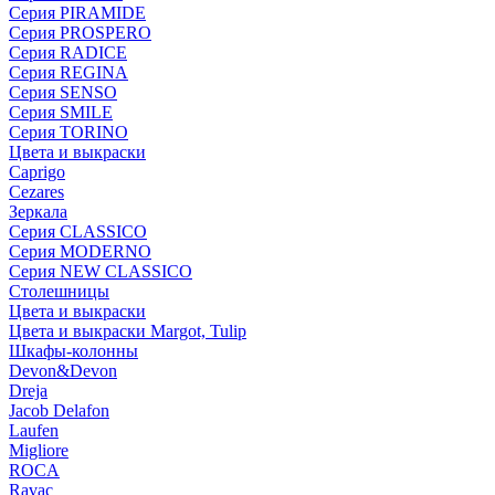
Серия PIRAMIDE
Серия PROSPERO
Серия RADICE
Серия REGINA
Серия SENSO
Серия SMILE
Серия TORINO
Цвета и выкраски
Caprigo
Cezares
Зеркала
Серия CLASSICO
Серия MODERNO
Серия NEW CLASSICO
Столешницы
Цвета и выкраски
Цвета и выкраски Margot, Tulip
Шкафы-колонны
Devon&Devon
Dreja
Jacob Delafon
Laufen
Migliore
ROCA
Rаvac