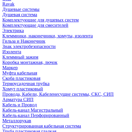
Ravak
Душевые системы
Душевая система
Комплектующие для душевых систем
Комплектующие для смесителей
Электрика
Клеммники, наконечники, хомуты, изолента
Гильза и Наконечник
Знак электробезопасности
Изолента
Клеммный зажим
Коробка монтажная, лючок
Маркер
Муфта кабельная
Скоба пластиковая
Термоусадочная трубка
Хомут пластиковый
Провода, Кабели, Кабеленесущие системы, СКС, СИП
Арматура СИП
Кабель и Провод
Кабель-канал Магистральный
Кабель-канал Перфорированный
Металлорукав
Структурированная кабельная система
Труба пластиковая гладкая