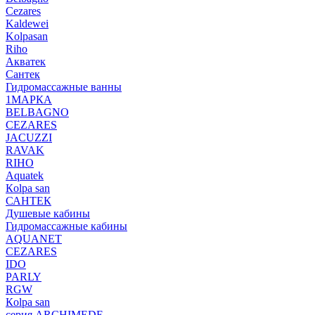
Cezares
Kaldewei
Kolpasan
Riho
Акватек
Сантек
Гидромассажные ванны
1МАРКА
BELBAGNO
CEZARES
JACUZZI
RAVAK
RIHO
Аquatek
Кolpa san
САНТЕК
Душевые кабины
Гидромассажные кабины
AQUANET
CEZARES
IDO
PARLY
RGW
Кolpa san
серия ARCHIMEDE