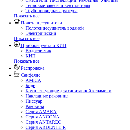
Смесители, Инсталляции, Раковины, Унитазы
Тепловые завесы и вентиляторы
Трубопроводная арматура
Показать все
Полотенцесушители
Полотенцесушитель водяной
Электрический
Показать все
Приборы учета и КИП
Водосчетчик
КИП
Показать все
Распродажа
Санфаянс
AMICA
Биде
Комплектующие для санитарной керамики
Накладные раковины
Писсуар
Раковина
Серия AMARA
Серия ANCONA
Серия ANTAREO
Серия ARDENTE-R