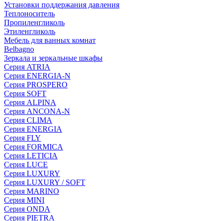
Установки поддержания давления
Теплоноситель
Пропиленгликоль
Этиленгликоль
Мебель для ванных комнат
Belbagno
Зеркала и зеркальные шкафы
Серия ATRIA
Серия ENERGIA-N
Серия PROSPERO
Серия SOFT
Серия ALPINA
Серия ANCONA-N
Серия CLIMA
Серия ENERGIA
Серия FLY
Серия FORMICA
Серия LETICIA
Серия LUCE
Серия LUXURY
Серия LUXURY / SOFT
Серия MARINO
Серия MINI
Серия ONDA
Серия PIETRA