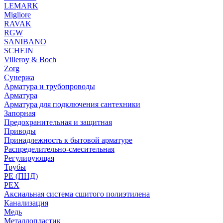
LEMARK
Migliore
RAVAK
RGW
SANIBANO
SCHEIN
Villeroy & Boch
Zorg
Сунержа
Арматура и трубопроводы
Арматура
Арматура для подключения сантехники
Запорная
Предохранительная и защитная
Приводы
Принадлежность к бытовой арматуре
Распределительно-смесительная
Регулирующая
Трубы
PE (ПНД)
PEX
Аксиальная система сшитого полиэтилена
Канализация
Медь
Металлопластик