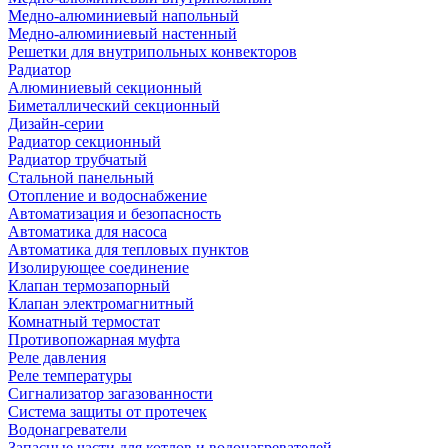
Медно-алюминиевый напольный
Медно-алюминиевый настенный
Решетки для внутрипольных конвекторов
Радиатор
Алюминиевый секционный
Биметаллический секционный
Дизайн-серии
Радиатор секционный
Радиатор трубчатый
Стальной панельный
Отопление и водоснабжение
Автоматизация и безопасность
Автоматика для насоса
Автоматика для тепловых пунктов
Изолирующее соединение
Клапан термозапорный
Клапан электромагнитный
Комнатный термостат
Противопожарная муфта
Реле давления
Реле температуры
Сигнализатор загазованности
Система защиты от протечек
Водонагреватели
Запасные части для котлов и водонагревателей