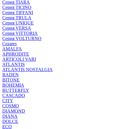
Серия TIARA
Серия TICINO
Серия TIFFANI
Серия TRULA
Серия UNIQUE
Серия VERSA
Серия VITTORIA
Серия VOLTURNO
Cezares
AMALFA
APHRODITE
ARTICOLI VARI
ATLANTIS
ATLANTIS NOSTALGIA
BADEN
BITONE
BOHEMIA
BUTTERFLY
CASCADO
CITY
COSMO
DIAMOND
DIANA
DOLCE
ECO