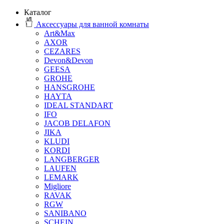
Каталог
Аксессуары для ванной комнаты
Art&Max
AXOR
CEZARES
Devon&Devon
GEESA
GROHE
HANSGROHE
HAYTA
IDEAL STANDART
IFO
JACOB DELAFON
JIKA
KLUDI
KORDI
LANGBERGER
LAUFEN
LEMARK
Migliore
RAVAK
RGW
SANIBANO
SCHEIN