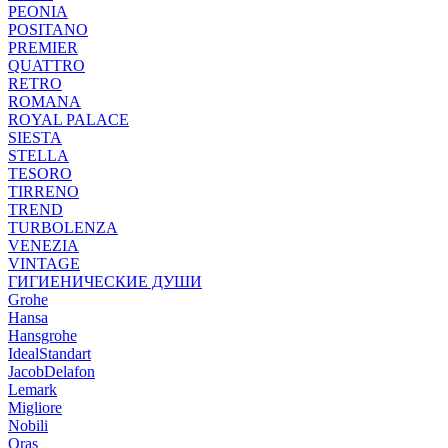
PEONIA
POSITANO
PREMIER
QUATTRO
RETRO
ROMANA
ROYAL PALACE
SIESTA
STELLA
TESORO
TIRRENO
TREND
TURBOLENZA
VENEZIA
VINTAGE
ГИГИЕНИЧЕСКИЕ ДУШИ
Grohe
Hansa
Hansgrohe
IdealStandart
JacobDelafon
Lemark
Migliore
Nobili
Oras