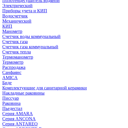
Полотенцесушитель водяной
Электрический
Приборы учета и КИП
Водосчетчик
Механический
КИП
Манометр
Счетчик воды коммунальный
Счетчик газа
Счетчик газа коммунальный
Счетчик тепла
Термоманометр
Термометр
Распродажа
Санфаянс
AMICA
Биде
Комплектующие для санитарной керамики
Накладные раковины
Писсуар
Раковина
Пьедестал
Серия AMARA
Серия ANCONA
Серия ANTAREO