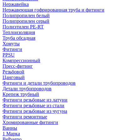
Нержавейка
Нержавеющая гофрированная труба и фитинги
Полипропилен белый
Полипропилен серый
Полиэтилен PE-RT
Теплоизоляция
Труба обсадная
Хомуты
Фитинги
PPSU
Компрессионный
Пресс-фитинг
Резьбовой
Цанговый
Фитинги и детали трубопроводов
Детали трубопроводов
Крепеж трубный
Фитинги резьбовые из латуни
Фитинги резьбовые из стали
Фитинги резьбовые из чугуна
Фитинги ремонтные
Хромированные фитинги
Ванны
1 Марка
Belbagno