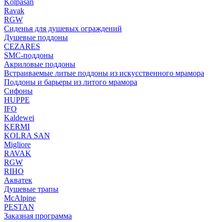
Kolpasan
Ravak
RGW
Сиденья для душевых ограждений
Душевые поддоны
CEZARES
SMC-поддоны
Акриловые поддоны
Встраиваемые литые поддоны из искусственного мрамора
Поддоны и барьеры из литого мрамора
Сифоны
HUPPE
IFO
Kaldewei
KERMI
KOLRA SAN
Migliore
RAVAK
RGW
RIHO
Акватек
Душевые трапы
McAlpine
PESTAN
Заказная программа