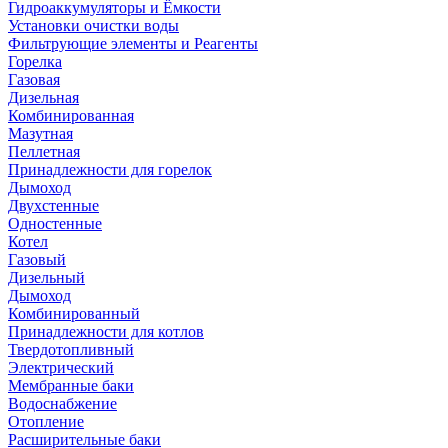
Гидроаккумуляторы и Ёмкости
Установки очистки воды
Фильтрующие элементы и Реагенты
Горелка
Газовая
Дизельная
Комбинированная
Мазутная
Пеллетная
Принадлежности для горелок
Дымоход
Двухстенные
Одностенные
Котел
Газовый
Дизельный
Дымоход
Комбинированный
Принадлежности для котлов
Твердотопливный
Электрический
Мембранные баки
Водоснабжение
Отопление
Расширительные баки