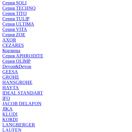
Серия SOLI
Серия TECHNO
Серия TITO
Серия TULIP
Серия ULTIMA
Серия VITA
Серия ZOE
AXOR
CEZARES
Корзины
Серия APHRODITE
Серия OLIMP
Devon&Devon
GEESA
GROHE
HANSGROHE
HAYTA
IDEAL STANDART
IFO
JACOB DELAFON
JIKA
KLUDI
KORDI
LANGBERGER
LAUFEN