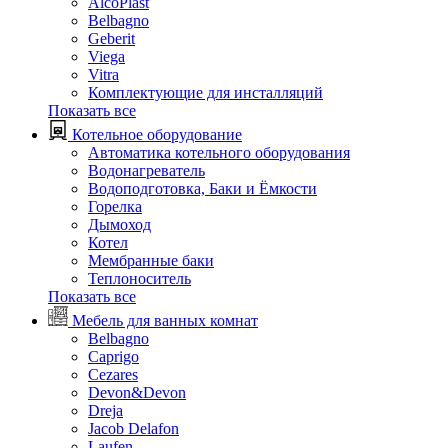
AlcoPlast
Belbagno
Geberit
Viega
Vitra
Комплектующие для инсталляций
Показать все
Котельное оборудование
Автоматика котельного оборудования
Водонагреватель
Водоподготовка, Баки и Ёмкости
Горелка
Дымоход
Котел
Мембранные баки
Теплоноситель
Показать все
Мебель для ванных комнат
Belbagno
Caprigo
Cezares
Devon&Devon
Dreja
Jacob Delafon
Laufen