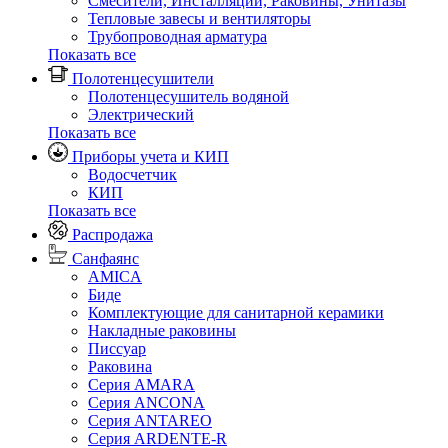
Смесители, Инсталляции, Раковины, Унитазы
Тепловые завесы и вентиляторы
Трубопроводная арматура
Показать все
Полотенцесушители
Полотенцесушитель водяной
Электрический
Показать все
Приборы учета и КИП
Водосчетчик
КИП
Показать все
Распродажа
Санфаянс
AMICA
Биде
Комплектующие для санитарной керамики
Накладные раковины
Писсуар
Раковина
Серия AMARA
Серия ANCONA
Серия ANTAREO
Серия ARDENTE-R