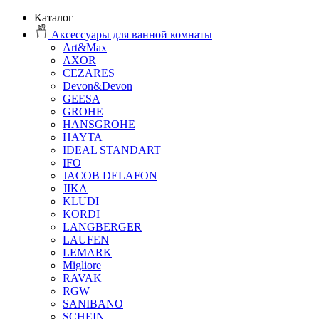
Каталог
Аксессуары для ванной комнаты
Art&Max
AXOR
CEZARES
Devon&Devon
GEESA
GROHE
HANSGROHE
HAYTA
IDEAL STANDART
IFO
JACOB DELAFON
JIKA
KLUDI
KORDI
LANGBERGER
LAUFEN
LEMARK
Migliore
RAVAK
RGW
SANIBANO
SCHEIN