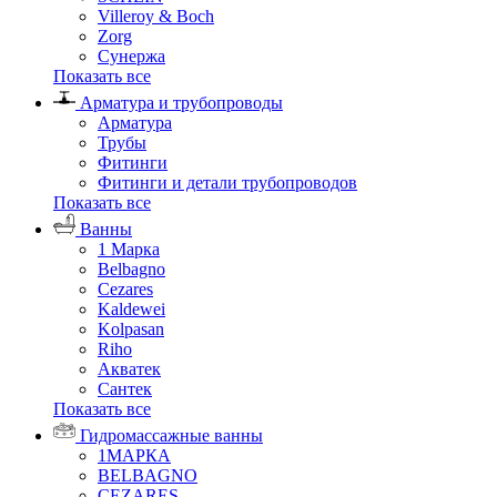
Villeroy & Boch
Zorg
Сунержа
Показать все
Арматура и трубопроводы
Арматура
Трубы
Фитинги
Фитинги и детали трубопроводов
Показать все
Ванны
1 Марка
Belbagno
Cezares
Kaldewei
Kolpasan
Riho
Акватек
Сантек
Показать все
Гидромассажные ванны
1МАРКА
BELBAGNO
CEZARES