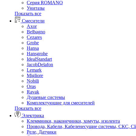
Серия ROMANO
Унитазы
Показать все
Смесители
Axor
Belbagno
Cezares
Grohe
Hansa
Hansgrohe
IdealStandart
JacobDelafon
Lemark
Migliore
Nobili
Oras
Ravak
Душевые системы
Комплектующие для смесителей
Показать все
Электрика
Клеммники, наконечники, хомуты, изолента
Провода, Кабели, Кабеленесущие системы, СКС, 
Реле, Датчики