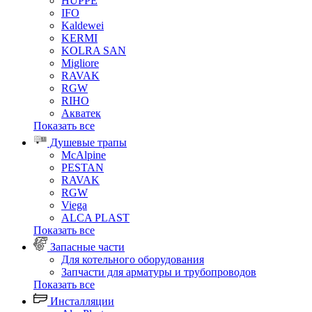
HUPPE
IFO
Kaldewei
KERMI
KOLRA SAN
Migliore
RAVAK
RGW
RIHO
Акватек
Показать все
Душевые трапы
McAlpine
PESTAN
RAVAK
RGW
Viega
АLCA PLAST
Показать все
Запасные части
Для котельного оборудования
Запчасти для арматуры и трубопроводов
Показать все
Инсталляции