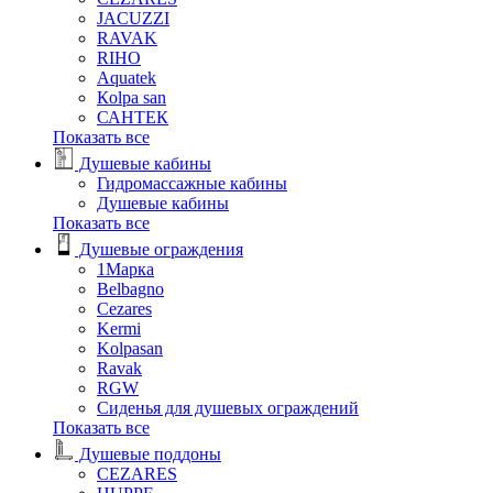
JACUZZI
RAVAK
RIHO
Аquatek
Кolpa san
САНТЕК
Показать все
Душевые кабины
Гидромассажные кабины
Душевые кабины
Показать все
Душевые ограждения
1Марка
Belbagno
Cezares
Kermi
Kolpasan
Ravak
RGW
Сиденья для душевых ограждений
Показать все
Душевые поддоны
CEZARES