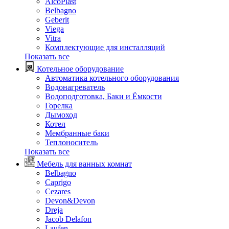
AlcoPlast
Belbagno
Geberit
Viega
Vitra
Комплектующие для инсталляций
Показать все
Котельное оборудование
Автоматика котельного оборудования
Водонагреватель
Водоподготовка, Баки и Ёмкости
Горелка
Дымоход
Котел
Мембранные баки
Теплоноситель
Показать все
Мебель для ванных комнат
Belbagno
Caprigo
Cezares
Devon&Devon
Dreja
Jacob Delafon
Laufen