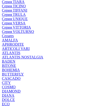
Серия TIARA
Серия TICINO
Серия TIFFANI
Серия TRULA
Серия UNIQUE
Серия VERSA
Серия VITTORIA
Серия VOLTURNO
Cezares
AMALFA
APHRODITE
ARTICOLI VARI
ATLANTIS
ATLANTIS NOSTALGIA
BADEN
BITONE
BOHEMIA
BUTTERFLY
CASCADO
CITY
COSMO
DIAMOND
DIANA
DOLCE
ECO