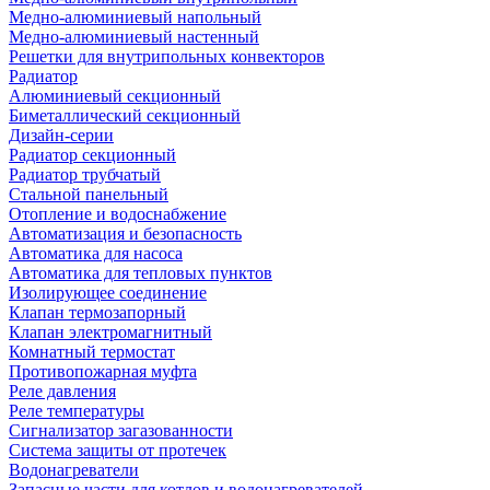
Медно-алюминиевый напольный
Медно-алюминиевый настенный
Решетки для внутрипольных конвекторов
Радиатор
Алюминиевый секционный
Биметаллический секционный
Дизайн-серии
Радиатор секционный
Радиатор трубчатый
Стальной панельный
Отопление и водоснабжение
Автоматизация и безопасность
Автоматика для насоса
Автоматика для тепловых пунктов
Изолирующее соединение
Клапан термозапорный
Клапан электромагнитный
Комнатный термостат
Противопожарная муфта
Реле давления
Реле температуры
Сигнализатор загазованности
Система защиты от протечек
Водонагреватели
Запасные части для котлов и водонагревателей