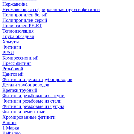
Нержавейка
Нержавеющая гофрированная труба и фитинги
Полипропилен белый
Полипропилен серый
Полиэтилен PE-RT
Теплоизоляция
Труба обсадная
Хомуты
Фитинги
PPSU
Компрессионный
Пресс-фитинг
Резьбовой
Цанговый
Фитинги и детали трубопроводов
Детали трубопроводов
Крепеж трубный
Фитинги резьбовые из латуни
Фитинги резьбовые из стали
Фитинги резьбовые из чугуна
Фитинги ремонтные
Хромированные фитинги
Ванны
1 Марка
Belbagno