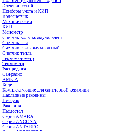
Полотенцесушитель водяной
Электрический
Приборы учета и КИП
Водосчетчик
Механический
КИП
Манометр
Счетчик воды коммунальный
Счетчик газа
Счетчик газа коммунальный
Счетчик тепла
Термоманометр
Термометр
Распродажа
Санфаянс
AMICA
Биде
Комплектующие для санитарной керамики
Накладные раковины
Писсуар
Раковина
Пьедестал
Серия AMARA
Серия ANCONA
Серия ANTAREO