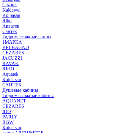
Cezares
Kaldewei
Kolpasan
Riho
Акватек
Сантек
Гидромассажные ванны
1МАРКА
BELBAGNO
CEZARES
JACUZZI
RAVAK
RIHO
Аquatek
Кolpa san
САНТЕК
Душевые кабины
Гидромассажные кабины
AQUANET
CEZARES
IDO
PARLY
RGW
Кolpa san
серия ARCHIMEDE