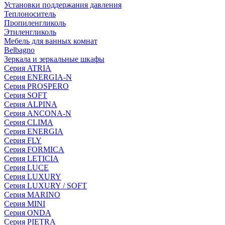
Установки поддержания давления
Теплоноситель
Пропиленгликоль
Этиленгликоль
Мебель для ванных комнат
Belbagno
Зеркала и зеркальные шкафы
Серия ATRIA
Серия ENERGIA-N
Серия PROSPERO
Серия SOFT
Серия ALPINA
Серия ANCONA-N
Серия CLIMA
Серия ENERGIA
Серия FLY
Серия FORMICA
Серия LETICIA
Серия LUCE
Серия LUXURY
Серия LUXURY / SOFT
Серия MARINO
Серия MINI
Серия ONDA
Серия PIETRA