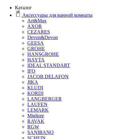
Каталог
Аксессуары для ванной комнаты
Art&Max
AXOR
CEZARES
Devon&Devon
GEESA
GROHE
HANSGROHE
HAYTA
IDEAL STANDART
IFO
JACOB DELAFON
JIKA
KLUDI
KORDI
LANGBERGER
LAUFEN
LEMARK
Migliore
RAVAK
RGW
SANIBANO
SCHEIN