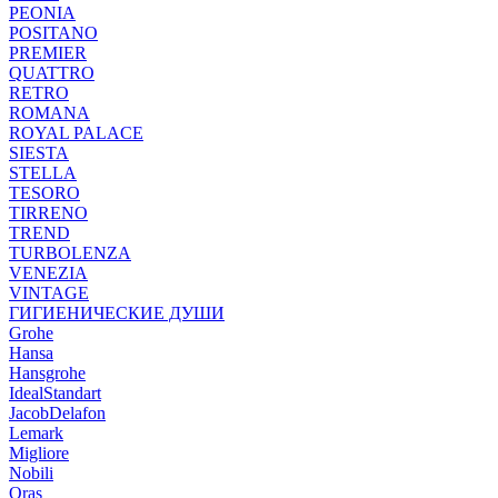
PEONIA
POSITANO
PREMIER
QUATTRO
RETRO
ROMANA
ROYAL PALACE
SIESTA
STELLA
TESORO
TIRRENO
TREND
TURBOLENZA
VENEZIA
VINTAGE
ГИГИЕНИЧЕСКИЕ ДУШИ
Grohe
Hansa
Hansgrohe
IdealStandart
JacobDelafon
Lemark
Migliore
Nobili
Oras