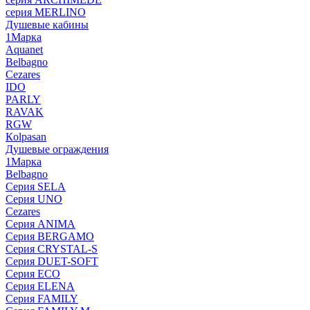
серия MERLINO
Душевые кабины
1Марка
Aquanet
Belbagno
Cezares
IDO
PARLY
RAVAK
RGW
Кolpasan
Душевые ограждения
1Марка
Belbagno
Серия SELA
Серия UNO
Cezares
Серия ANIMA
Серия BERGAMO
Серия CRYSTAL-S
Серия DUET-SOFT
Серия ECO
Серия ELENA
Серия FAMILY