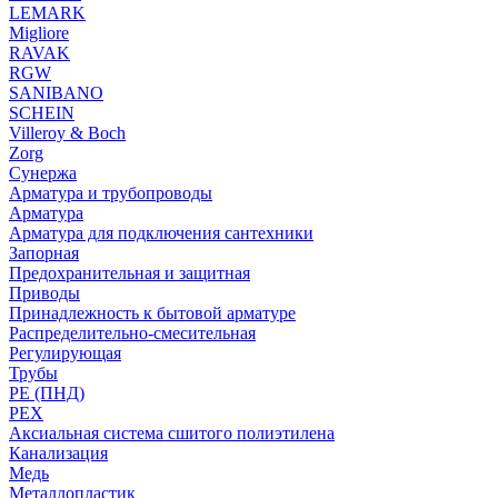
LEMARK
Migliore
RAVAK
RGW
SANIBANO
SCHEIN
Villeroy & Boch
Zorg
Сунержа
Арматура и трубопроводы
Арматура
Арматура для подключения сантехники
Запорная
Предохранительная и защитная
Приводы
Принадлежность к бытовой арматуре
Распределительно-смесительная
Регулирующая
Трубы
PE (ПНД)
PEX
Аксиальная система сшитого полиэтилена
Канализация
Медь
Металлопластик