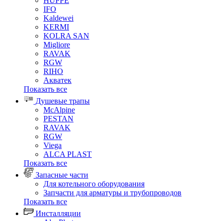
HUPPE
IFO
Kaldewei
KERMI
KOLRA SAN
Migliore
RAVAK
RGW
RIHO
Акватек
Показать все
Душевые трапы
McAlpine
PESTAN
RAVAK
RGW
Viega
АLCA PLAST
Показать все
Запасные части
Для котельного оборудования
Запчасти для арматуры и трубопроводов
Показать все
Инсталляции