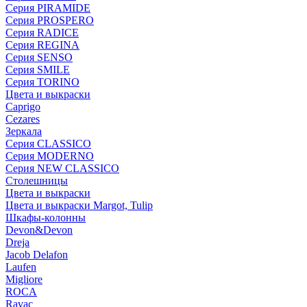
Серия PIRAMIDE
Серия PROSPERO
Серия RADICE
Серия REGINA
Серия SENSO
Серия SMILE
Серия TORINO
Цвета и выкраски
Caprigo
Cezares
Зеркала
Серия CLASSICO
Серия MODERNO
Серия NEW CLASSICO
Столешницы
Цвета и выкраски
Цвета и выкраски Margot, Tulip
Шкафы-колонны
Devon&Devon
Dreja
Jacob Delafon
Laufen
Migliore
ROCA
Rаvac