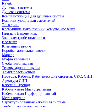
Ravak
Душевые системы
Душевая система
Комплектующие для душевых систем
Комплектующие для смесителей
Электрика
Клеммники, наконечники, хомуты, изолента
Гильза и Наконечник
Знак электробезопасности
Изолента
Клеммный зажим
Коробка монтажная, лючок
Маркер
Муфта кабельная
Скоба пластиковая
Термоусадочная трубка
Хомут пластиковый
Провода, Кабели, Кабеленесущие системы, СКС, СИП
Арматура СИП
Кабель и Провод
Кабель-канал Магистральный
Кабель-канал Перфорированный
Металлорукав
Структурированная кабельная система
Труба пластиковая гладкая