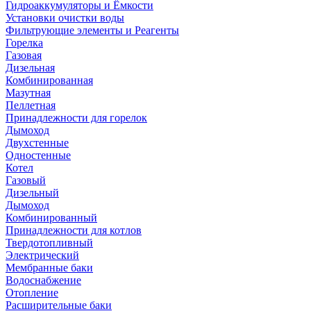
Гидроаккумуляторы и Ёмкости
Установки очистки воды
Фильтрующие элементы и Реагенты
Горелка
Газовая
Дизельная
Комбинированная
Мазутная
Пеллетная
Принадлежности для горелок
Дымоход
Двухстенные
Одностенные
Котел
Газовый
Дизельный
Дымоход
Комбинированный
Принадлежности для котлов
Твердотопливный
Электрический
Мембранные баки
Водоснабжение
Отопление
Расширительные баки