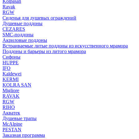
Kolpasan
Ravak
RGW
Сиденья для душевых ограждений
Душевые поддоны
CEZARES
SMC-поддоны
Акриловые поддоны
Встраиваемые литые поддоны из искусственного мрамора
Поддоны и барьеры из литого мрамора
Сифоны
HUPPE
IFO
Kaldewei
KERMI
KOLRA SAN
Migliore
RAVAK
RGW
RIHO
Акватек
Душевые трапы
McAlpine
PESTAN
Заказная программа