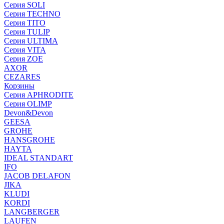
Серия SOLI
Серия TECHNO
Серия TITO
Серия TULIP
Серия ULTIMA
Серия VITA
Серия ZOE
AXOR
CEZARES
Корзины
Серия APHRODITE
Серия OLIMP
Devon&Devon
GEESA
GROHE
HANSGROHE
HAYTA
IDEAL STANDART
IFO
JACOB DELAFON
JIKA
KLUDI
KORDI
LANGBERGER
LAUFEN