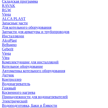
Складская программа
RAVAK
RGW
Viega
АLCA PLAST
Запасные части
Для котельного оборудования
Запчасти для арматуры и трубопроводов
Инсталляции
AlcoPlast
Belbagno
Geberit
Viega
Vitra
Комплектующие для инсталляций
Котельное оборудование
Автоматика котельного оборудования
Датчик
Контроллер
Водонагреватель
Газовый
Косвенного нагрева
Принадлежности для водонагревателей
Электрический
Водоподготовка, Баки и Ёмкости