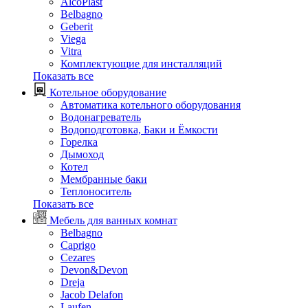
AlcoPlast
Belbagno
Geberit
Viega
Vitra
Комплектующие для инсталляций
Показать все
Котельное оборудование
Автоматика котельного оборудования
Водонагреватель
Водоподготовка, Баки и Ёмкости
Горелка
Дымоход
Котел
Мембранные баки
Теплоноситель
Показать все
Мебель для ванных комнат
Belbagno
Caprigo
Cezares
Devon&Devon
Dreja
Jacob Delafon
Laufen