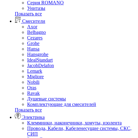
Серия ROMANO
Унитазы
Показать все
Смесители
Axor
Belbagno
Cezares
Grohe
Hansa
Hansgrohe
IdealStandart
JacobDelafon
Lemark
Migliore
Nobili
Oras
Ravak
Душевые системы
Комплектующие для смесителей
Показать все
Электрика
Клеммники, наконечники, хомуты, изолента
Провода, Кабели, Кабеленесущие системы, СКС,
СИП