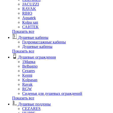
JACUZZI
RAVAK
RIHO
Аquatek
Кolpa san
САНТЕК
Показать все
Душевые кабины
Гидромассажные кабины
Душевые кабины
Показать все
Душевые ограждения
1Марка
Belbagno
Cezares
Kermi
Kolpasan
Ravak
RGW
Сиденья для душевых ограждений
Показать все
Душевые поддоны
CEZARES