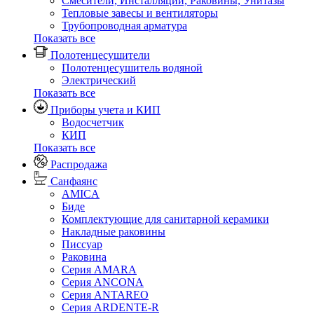
Смесители, Инсталляции, Раковины, Унитазы
Тепловые завесы и вентиляторы
Трубопроводная арматура
Показать все
Полотенцесушители
Полотенцесушитель водяной
Электрический
Показать все
Приборы учета и КИП
Водосчетчик
КИП
Показать все
Распродажа
Санфаянс
AMICA
Биде
Комплектующие для санитарной керамики
Накладные раковины
Писсуар
Раковина
Серия AMARA
Серия ANCONA
Серия ANTAREO
Серия ARDENTE-R