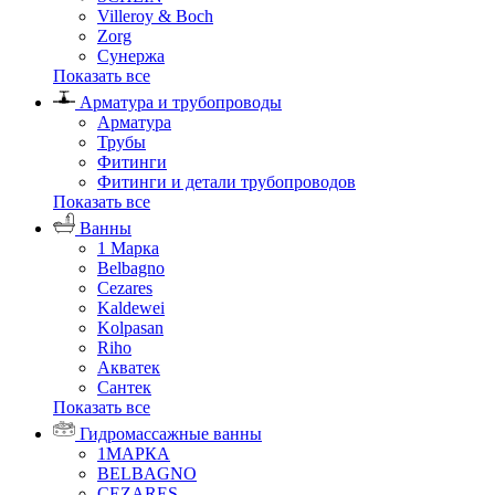
Villeroy & Boch
Zorg
Сунержа
Показать все
Арматура и трубопроводы
Арматура
Трубы
Фитинги
Фитинги и детали трубопроводов
Показать все
Ванны
1 Марка
Belbagno
Cezares
Kaldewei
Kolpasan
Riho
Акватек
Сантек
Показать все
Гидромассажные ванны
1МАРКА
BELBAGNO
CEZARES