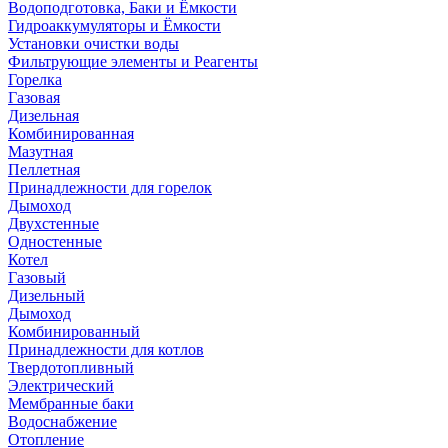
Водоподготовка, Баки и Ёмкости
Гидроаккумуляторы и Ёмкости
Установки очистки воды
Фильтрующие элементы и Реагенты
Горелка
Газовая
Дизельная
Комбинированная
Мазутная
Пеллетная
Принадлежности для горелок
Дымоход
Двухстенные
Одностенные
Котел
Газовый
Дизельный
Дымоход
Комбинированный
Принадлежности для котлов
Твердотопливный
Электрический
Мембранные баки
Водоснабжение
Отопление