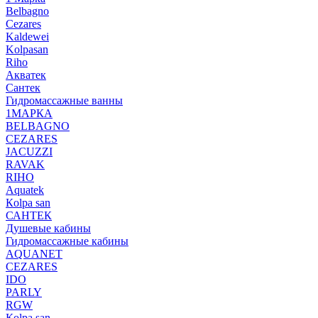
Belbagno
Cezares
Kaldewei
Kolpasan
Riho
Акватек
Сантек
Гидромассажные ванны
1МАРКА
BELBAGNO
CEZARES
JACUZZI
RAVAK
RIHO
Аquatek
Кolpa san
САНТЕК
Душевые кабины
Гидромассажные кабины
AQUANET
CEZARES
IDO
PARLY
RGW
Кolpa san