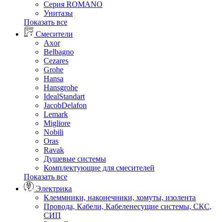
Серия ROMANO
Унитазы
Показать все
Смесители
Axor
Belbagno
Cezares
Grohe
Hansa
Hansgrohe
IdealStandart
JacobDelafon
Lemark
Migliore
Nobili
Oras
Ravak
Душевые системы
Комплектующие для смесителей
Показать все
Электрика
Клеммники, наконечники, хомуты, изолента
Провода, Кабели, Кабеленесущие системы, СКС,
СИП