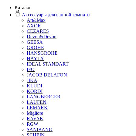
Каталог
Аксессуары для ванной комнаты
Art&Max
AXOR
CEZARES
Devon&Devon
GEESA
GROHE
HANSGROHE
HAYTA
IDEAL STANDART
IFO
JACOB DELAFON
JIKA
KLUDI
KORDI
LANGBERGER
LAUFEN
LEMARK
Migliore
RAVAK
RGW
SANIBANO
SCHEIN