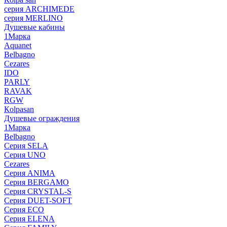
серия ARCHIMEDE
серия MERLINO
Душевые кабины
1Марка
Aquanet
Belbagno
Cezares
IDO
PARLY
RAVAK
RGW
Кolpasan
Душевые ограждения
1Марка
Belbagno
Серия SELA
Серия UNO
Cezares
Серия ANIMA
Серия BERGAMO
Серия CRYSTAL-S
Серия DUET-SOFT
Серия ECO
Серия ELENA