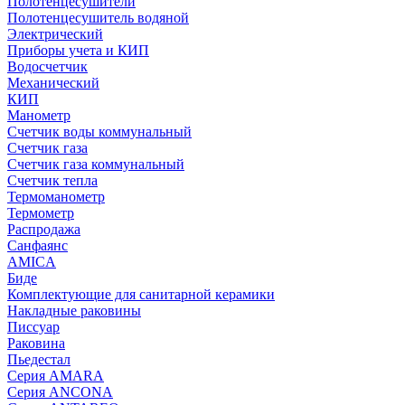
Полотенцесушители
Полотенцесушитель водяной
Электрический
Приборы учета и КИП
Водосчетчик
Механический
КИП
Манометр
Счетчик воды коммунальный
Счетчик газа
Счетчик газа коммунальный
Счетчик тепла
Термоманометр
Термометр
Распродажа
Санфаянс
AMICA
Биде
Комплектующие для санитарной керамики
Накладные раковины
Писсуар
Раковина
Пьедестал
Серия AMARA
Серия ANCONA