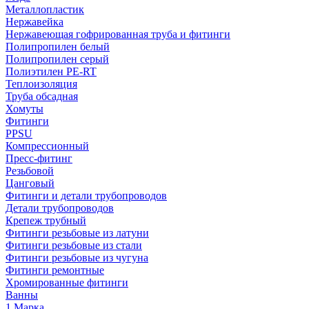
Металлопластик
Нержавейка
Нержавеющая гофрированная труба и фитинги
Полипропилен белый
Полипропилен серый
Полиэтилен PE-RT
Теплоизоляция
Труба обсадная
Хомуты
Фитинги
PPSU
Компрессионный
Пресс-фитинг
Резьбовой
Цанговый
Фитинги и детали трубопроводов
Детали трубопроводов
Крепеж трубный
Фитинги резьбовые из латуни
Фитинги резьбовые из стали
Фитинги резьбовые из чугуна
Фитинги ремонтные
Хромированные фитинги
Ванны
1 Марка