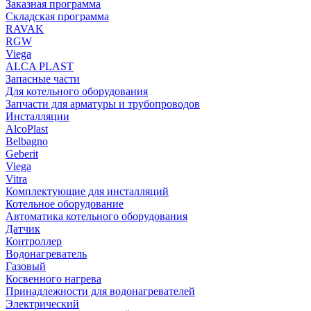
Заказная программа
Складская программа
RAVAK
RGW
Viega
АLCA PLAST
Запасные части
Для котельного оборудования
Запчасти для арматуры и трубопроводов
Инсталляции
AlcoPlast
Belbagno
Geberit
Viega
Vitra
Комплектующие для инсталляций
Котельное оборудование
Автоматика котельного оборудования
Датчик
Контроллер
Водонагреватель
Газовый
Косвенного нагрева
Принадлежности для водонагревателей
Электрический