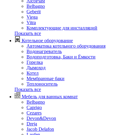
AlcoPlast
Belbagno
Geberit
Viega
Vitra
Комплектующие для инсталляций
Показать все
Котельное оборудование
Автоматика котельного оборудования
Водонагреватель
Водоподготовка, Баки и Ёмкости
Горелка
Дымоход
Котел
Мембранные баки
Теплоноситель
Показать все
Мебель для ванных комнат
Belbagno
Caprigo
Cezares
Devon&Devon
Dreja
Jacob Delafon
Laufen