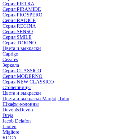
Серия PIETRA
Серия PIRAMIDE
Серия PROSPERO
Серия RADICE
Серия REGINA
Серия SENSO
Серия SMILE
Серия TORINO
Цвета и выкраски
Caprigo
Cezares
Зеркала
Серия CLASSICO
Серия MODERNO
Серия NEW CLASSICO
Столешницы
Цвета и выкраски
Цвета и выкраски Margot, Tulip
Шкафы-колонны
Devon&Devon
Dreja
Jacob Delafon
Laufen
Migliore
ROCA