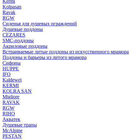
Kermi
Kolpasan
Ravak
RGW
Сиденья для душевых ограждений
Душевые поддоны
CEZARES
SMC-поддоны
Акриловые поддоны
Встраиваемые литые поддоны из искусственного мрамора
Поддоны и барьеры из литого мрамора
Сифоны
HUPPE
IFO
Kaldewei
KERMI
KOLRA SAN
Migliore
RAVAK
RGW
RIHO
Акватек
Душевые трапы
McAlpine
PESTAN