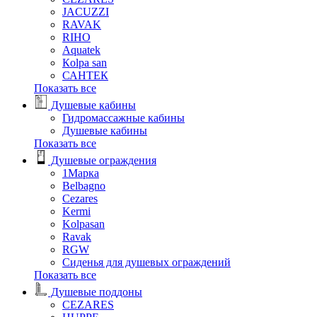
JACUZZI
RAVAK
RIHO
Аquatek
Кolpa san
САНТЕК
Показать все
Душевые кабины
Гидромассажные кабины
Душевые кабины
Показать все
Душевые ограждения
1Марка
Belbagno
Cezares
Kermi
Kolpasan
Ravak
RGW
Сиденья для душевых ограждений
Показать все
Душевые поддоны
CEZARES