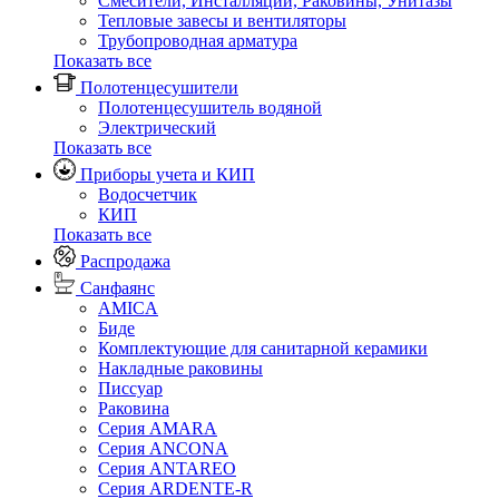
Смесители, Инсталляции, Раковины, Унитазы
Тепловые завесы и вентиляторы
Трубопроводная арматура
Показать все
Полотенцесушители
Полотенцесушитель водяной
Электрический
Показать все
Приборы учета и КИП
Водосчетчик
КИП
Показать все
Распродажа
Санфаянс
AMICA
Биде
Комплектующие для санитарной керамики
Накладные раковины
Писсуар
Раковина
Серия AMARA
Серия ANCONA
Серия ANTAREO
Серия ARDENTE-R