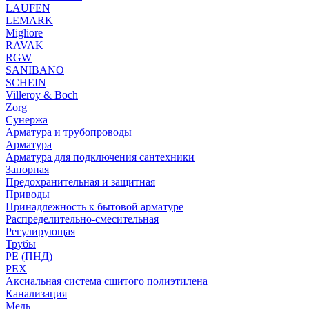
LAUFEN
LEMARK
Migliore
RAVAK
RGW
SANIBANO
SCHEIN
Villeroy & Boch
Zorg
Сунержа
Арматура и трубопроводы
Арматура
Арматура для подключения сантехники
Запорная
Предохранительная и защитная
Приводы
Принадлежность к бытовой арматуре
Распределительно-смесительная
Регулирующая
Трубы
PE (ПНД)
PEX
Аксиальная система сшитого полиэтилена
Канализация
Медь