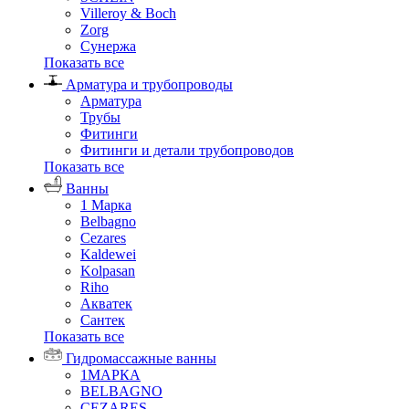
Villeroy & Boch
Zorg
Сунержа
Показать все
Арматура и трубопроводы
Арматура
Трубы
Фитинги
Фитинги и детали трубопроводов
Показать все
Ванны
1 Марка
Belbagno
Cezares
Kaldewei
Kolpasan
Riho
Акватек
Сантек
Показать все
Гидромассажные ванны
1МАРКА
BELBAGNO
CEZARES