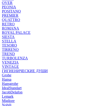
OVER
PEONIA
POSITANO
PREMIER
QUATTRO
RETRO
ROMANA
ROYAL PALACE
SIESTA
STELLA
TESORO
TIRRENO
TREND
TURBOLENZA
VENEZIA
VINTAGE
ГИГИЕНИЧЕСКИЕ ДУШИ
Grohe
Hansa
Hansgrohe
IdealStandart
JacobDelafon
Lemark
Migliore
Nobili