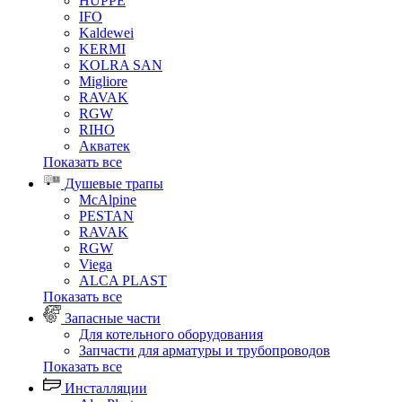
HUPPE
IFO
Kaldewei
KERMI
KOLRA SAN
Migliore
RAVAK
RGW
RIHO
Акватек
Показать все
Душевые трапы
McAlpine
PESTAN
RAVAK
RGW
Viega
АLCA PLAST
Показать все
Запасные части
Для котельного оборудования
Запчасти для арматуры и трубопроводов
Показать все
Инсталляции