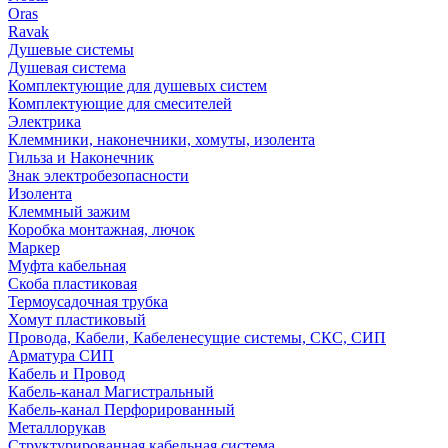
Oras
Ravak
Душевые системы
Душевая система
Комплектующие для душевых систем
Комплектующие для смесителей
Электрика
Клеммники, наконечники, хомуты, изолента
Гильза и Наконечник
Знак электробезопасности
Изолента
Клеммный зажим
Коробка монтажная, лючок
Маркер
Муфта кабельная
Скоба пластиковая
Термоусадочная трубка
Хомут пластиковый
Провода, Кабели, Кабеленесущие системы, СКС, СИП
Арматура СИП
Кабель и Провод
Кабель-канал Магистральный
Кабель-канал Перфорированный
Металлорукав
Структурированная кабельная система