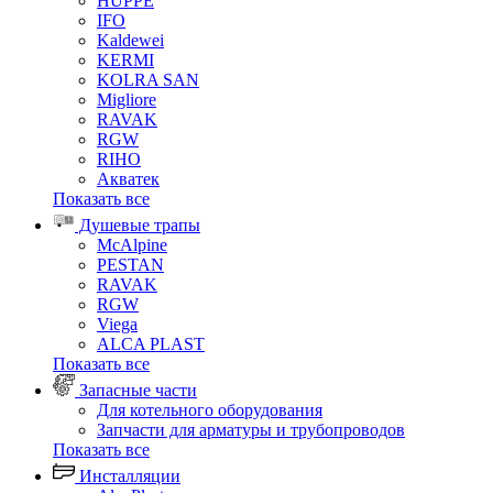
HUPPE
IFO
Kaldewei
KERMI
KOLRA SAN
Migliore
RAVAK
RGW
RIHO
Акватек
Показать все
Душевые трапы
McAlpine
PESTAN
RAVAK
RGW
Viega
АLCA PLAST
Показать все
Запасные части
Для котельного оборудования
Запчасти для арматуры и трубопроводов
Показать все
Инсталляции