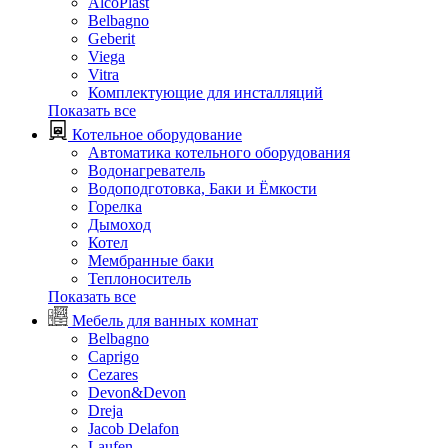
AlcoPlast
Belbagno
Geberit
Viega
Vitra
Комплектующие для инсталляций
Показать все
Котельное оборудование
Автоматика котельного оборудования
Водонагреватель
Водоподготовка, Баки и Ёмкости
Горелка
Дымоход
Котел
Мембранные баки
Теплоноситель
Показать все
Мебель для ванных комнат
Belbagno
Caprigo
Cezares
Devon&Devon
Dreja
Jacob Delafon
Laufen