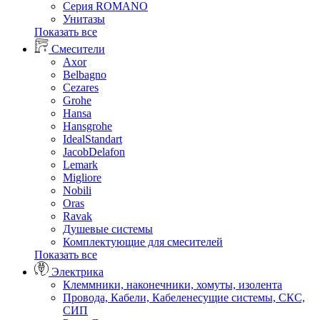
Серия ROMANO
Унитазы
Показать все
Смесители
Axor
Belbagno
Cezares
Grohe
Hansa
Hansgrohe
IdealStandart
JacobDelafon
Lemark
Migliore
Nobili
Oras
Ravak
Душевые системы
Комплектующие для смесителей
Показать все
Электрика
Клеммники, наконечники, хомуты, изолента
Провода, Кабели, Кабеленесущие системы, СКС,
СИП