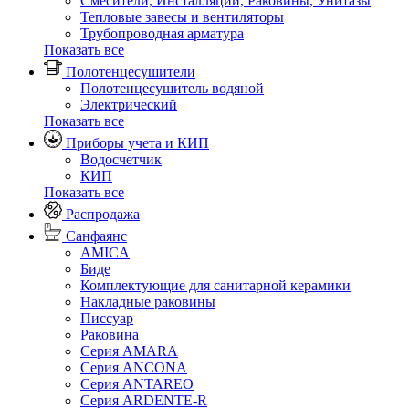
Смесители, Инсталляции, Раковины, Унитазы
Тепловые завесы и вентиляторы
Трубопроводная арматура
Показать все
Полотенцесушители
Полотенцесушитель водяной
Электрический
Показать все
Приборы учета и КИП
Водосчетчик
КИП
Показать все
Распродажа
Санфаянс
AMICA
Биде
Комплектующие для санитарной керамики
Накладные раковины
Писсуар
Раковина
Серия AMARA
Серия ANCONA
Серия ANTAREO
Серия ARDENTE-R