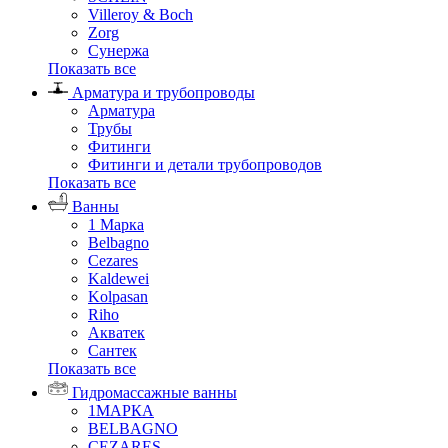
Villeroy & Boch
Zorg
Сунержа
Показать все
Арматура и трубопроводы
Арматура
Трубы
Фитинги
Фитинги и детали трубопроводов
Показать все
Ванны
1 Марка
Belbagno
Cezares
Kaldewei
Kolpasan
Riho
Акватек
Сантек
Показать все
Гидромассажные ванны
1МАРКА
BELBAGNO
CEZARES