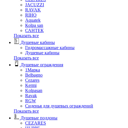
JACUZZI
RAVAK
RIHO
Аquatek
Кolpa san
САНТЕК
Показать все
Душевые кабины
Гидромассажные кабины
Душевые кабины
Показать все
Душевые ограждения
1Марка
Belbagno
Cezares
Kermi
Kolpasan
Ravak
RGW
Сиденья для душевых ограждений
Показать все
Душевые поддоны
CEZARES