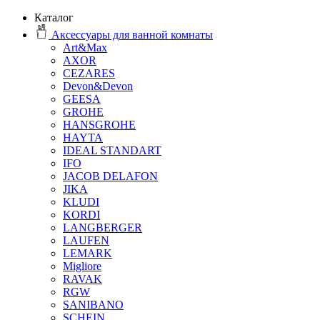
Каталог
Аксессуары для ванной комнаты
Art&Max
AXOR
CEZARES
Devon&Devon
GEESA
GROHE
HANSGROHE
HAYTA
IDEAL STANDART
IFO
JACOB DELAFON
JIKA
KLUDI
KORDI
LANGBERGER
LAUFEN
LEMARK
Migliore
RAVAK
RGW
SANIBANO
SCHEIN