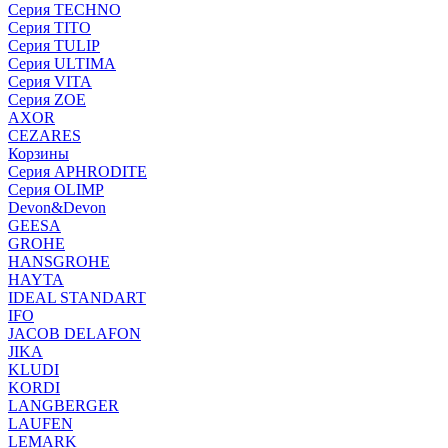
Серия TECHNO
Серия TITO
Серия TULIP
Серия ULTIMA
Серия VITA
Серия ZOE
AXOR
CEZARES
Корзины
Серия APHRODITE
Серия OLIMP
Devon&Devon
GEESA
GROHE
HANSGROHE
HAYTA
IDEAL STANDART
IFO
JACOB DELAFON
JIKA
KLUDI
KORDI
LANGBERGER
LAUFEN
LEMARK