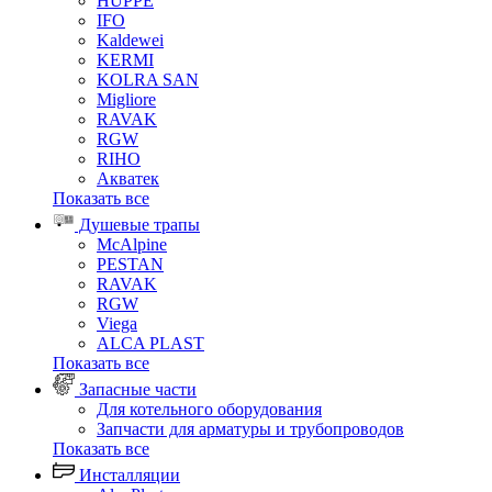
HUPPE
IFO
Kaldewei
KERMI
KOLRA SAN
Migliore
RAVAK
RGW
RIHO
Акватек
Показать все
Душевые трапы
McAlpine
PESTAN
RAVAK
RGW
Viega
АLCA PLAST
Показать все
Запасные части
Для котельного оборудования
Запчасти для арматуры и трубопроводов
Показать все
Инсталляции