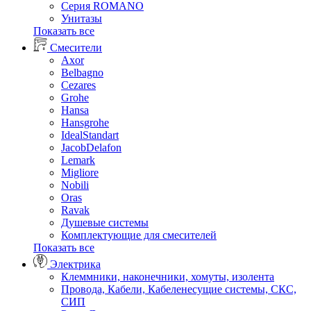
Серия ROMANO
Унитазы
Показать все
Смесители
Axor
Belbagno
Cezares
Grohe
Hansa
Hansgrohe
IdealStandart
JacobDelafon
Lemark
Migliore
Nobili
Oras
Ravak
Душевые системы
Комплектующие для смесителей
Показать все
Электрика
Клеммники, наконечники, хомуты, изолента
Провода, Кабели, Кабеленесущие системы, СКС,
СИП