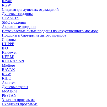
Ravak
RGW
Сиденья для душевых ограждений
Душевые поддоны
CEZARES
SMC-поддоны
Акриловые поддоны
Встраиваемые литые поддоны из искусственного мрамора
Поддоны и барьеры из литого мрамора
Сифоны
HUPPE
IFO
Kaldewei
KERMI
KOLRA SAN
Migliore
RAVAK
RGW
RIHO
Акватек
Душевые трапы
McAlpine
PESTAN
Заказная программа
Складская программа