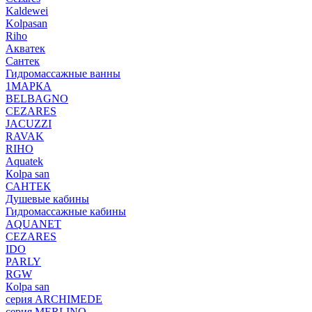
Kaldewei
Kolpasan
Riho
Акватек
Сантек
Гидромассажные ванны
1МАРКА
BELBAGNO
CEZARES
JACUZZI
RAVAK
RIHO
Аquatek
Кolpa san
САНТЕК
Душевые кабины
Гидромассажные кабины
AQUANET
CEZARES
IDO
PARLY
RGW
Кolpa san
серия ARCHIMEDE
серия MERLINO