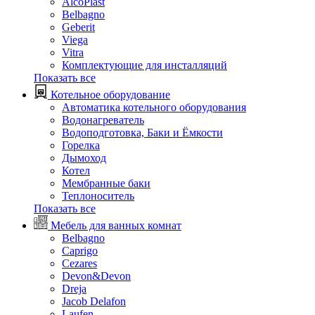
AlcoPlast
Belbagno
Geberit
Viega
Vitra
Комплектующие для инсталляций
Показать все
Котельное оборудование
Автоматика котельного оборудования
Водонагреватель
Водоподготовка, Баки и Ёмкости
Горелка
Дымоход
Котел
Мембранные баки
Теплоноситель
Показать все
Мебель для ванных комнат
Belbagno
Caprigo
Cezares
Devon&Devon
Dreja
Jacob Delafon
Laufen