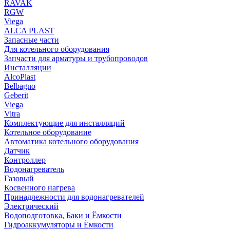
RAVAK
RGW
Viega
АLCA PLAST
Запасные части
Для котельного оборудования
Запчасти для арматуры и трубопроводов
Инсталляции
AlcoPlast
Belbagno
Geberit
Viega
Vitra
Комплектующие для инсталляций
Котельное оборудование
Автоматика котельного оборудования
Датчик
Контроллер
Водонагреватель
Газовый
Косвенного нагрева
Принадлежности для водонагревателей
Электрический
Водоподготовка, Баки и Ёмкости
Гидроаккумуляторы и Ёмкости