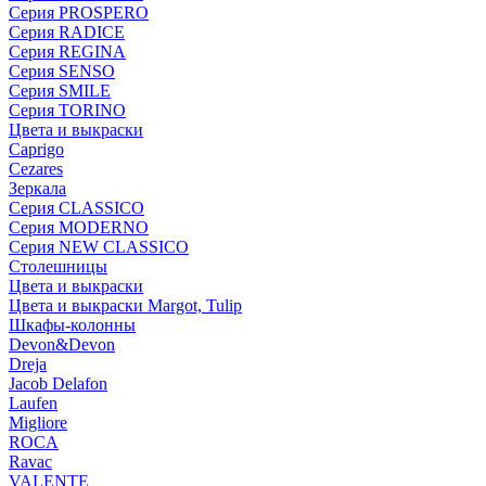
Серия PROSPERO
Серия RADICE
Серия REGINA
Серия SENSO
Серия SMILE
Серия TORINO
Цвета и выкраски
Caprigo
Cezares
Зеркала
Серия CLASSICO
Серия MODERNO
Серия NEW CLASSICO
Столешницы
Цвета и выкраски
Цвета и выкраски Margot, Tulip
Шкафы-колонны
Devon&Devon
Dreja
Jacob Delafon
Laufen
Migliore
ROCA
Rаvac
VALENTE