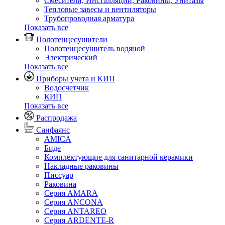
Смесители, Инсталляции, Раковины, Унитазы
Тепловые завесы и вентиляторы
Трубопроводная арматура
Показать все
Полотенцесушители
Полотенцесушитель водяной
Электрический
Показать все
Приборы учета и КИП
Водосчетчик
КИП
Показать все
Распродажа
Санфаянс
AMICA
Биде
Комплектующие для санитарной керамики
Накладные раковины
Писсуар
Раковина
Серия AMARA
Серия ANCONA
Серия ANTAREO
Серия ARDENTE-R