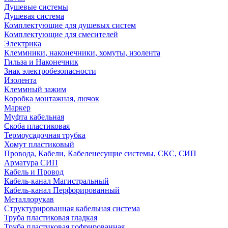
Душевые системы
Душевая система
Комплектующие для душевых систем
Комплектующие для смесителей
Электрика
Клеммники, наконечники, хомуты, изолента
Гильза и Наконечник
Знак электробезопасности
Изолента
Клеммный зажим
Коробка монтажная, лючок
Маркер
Муфта кабельная
Скоба пластиковая
Термоусадочная трубка
Хомут пластиковый
Провода, Кабели, Кабеленесущие системы, СКС, СИП
Арматура СИП
Кабель и Провод
Кабель-канал Магистральный
Кабель-канал Перфорированный
Металлорукав
Структурированная кабельная система
Труба пластиковая гладкая
Труба пластиковая гофрированная