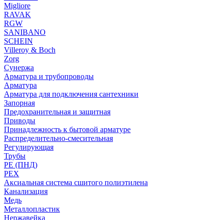
Migliore
RAVAK
RGW
SANIBANO
SCHEIN
Villeroy & Boch
Zorg
Сунержа
Арматура и трубопроводы
Арматура
Арматура для подключения сантехники
Запорная
Предохранительная и защитная
Приводы
Принадлежность к бытовой арматуре
Распределительно-смесительная
Регулирующая
Трубы
PE (ПНД)
PEX
Аксиальная система сшитого полиэтилена
Канализация
Медь
Металлопластик
Нержавейка