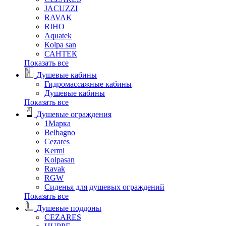
JACUZZI
RAVAK
RIHO
Аquatek
Кolpa san
САНТЕК
Показать все
Душевые кабины
Гидромассажные кабины
Душевые кабины
Показать все
Душевые ограждения
1Марка
Belbagno
Cezares
Kermi
Kolpasan
Ravak
RGW
Сиденья для душевых ограждений
Показать все
Душевые поддоны
CEZARES