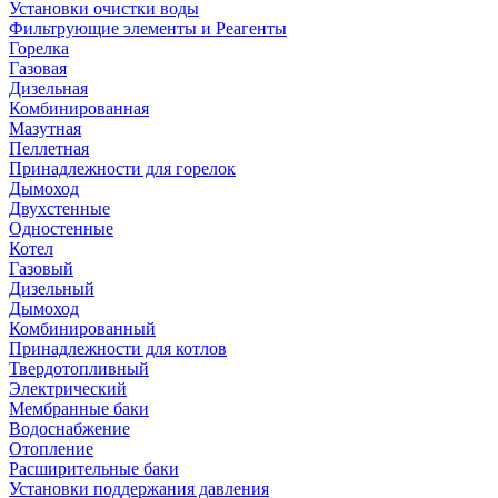
Установки очистки воды
Фильтрующие элементы и Реагенты
Горелка
Газовая
Дизельная
Комбинированная
Мазутная
Пеллетная
Принадлежности для горелок
Дымоход
Двухстенные
Одностенные
Котел
Газовый
Дизельный
Дымоход
Комбинированный
Принадлежности для котлов
Твердотопливный
Электрический
Мембранные баки
Водоснабжение
Отопление
Расширительные баки
Установки поддержания давления