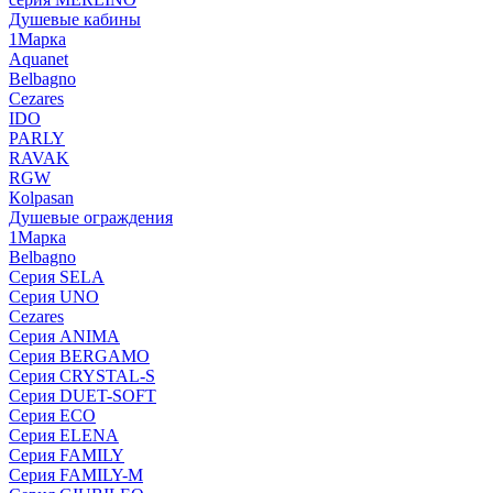
Душевые кабины
1Марка
Aquanet
Belbagno
Cezares
IDO
PARLY
RAVAK
RGW
Кolpasan
Душевые ограждения
1Марка
Belbagno
Серия SELA
Серия UNO
Cezares
Серия ANIMA
Серия BERGAMO
Серия CRYSTAL-S
Серия DUET-SOFT
Серия ECO
Серия ELENA
Серия FAMILY
Серия FAMILY-M