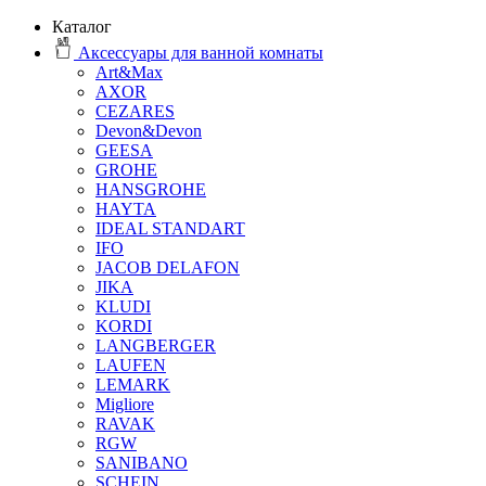
Каталог
Аксессуары для ванной комнаты
Art&Max
AXOR
CEZARES
Devon&Devon
GEESA
GROHE
HANSGROHE
HAYTA
IDEAL STANDART
IFO
JACOB DELAFON
JIKA
KLUDI
KORDI
LANGBERGER
LAUFEN
LEMARK
Migliore
RAVAK
RGW
SANIBANO
SCHEIN