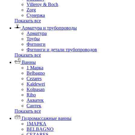
Villeroy & Boch
Zorg
Сунержа
Показать все
Арматура и трубопроводы
Арматура
Трубы
Фитинги
Фитинги и детали трубопроводов
Показать все
Ванны
1 Марка
Belbagno
Cezares
Kaldewei
Kolpasan
Riho
Акватек
Сантек
Показать все
Гидромассажные ванны
1МАРКА
BELBAGNO
CEZARES