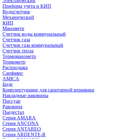
Электрический
Приборы учета и КИП
Водосчетчик
Механический
КИП
Манометр
Счетчик воды коммунальный
Счетчик газа
Счетчик газа коммунальный
Счетчик тепла
Термоманометр
Термометр
Распродажа
Санфаянс
AMICA
Биде
Комплектующие для санитарной керамики
Накладные раковины
Писсуар
Раковина
Пьедестал
Серия AMARA
Серия ANCONA
Серия ANTAREO
Серия ARDENTE-R