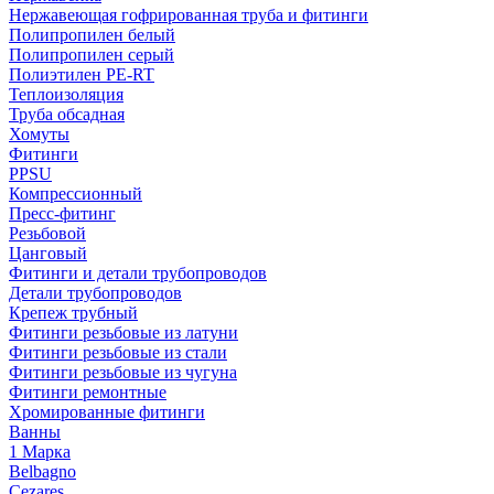
Нержавеющая гофрированная труба и фитинги
Полипропилен белый
Полипропилен серый
Полиэтилен PE-RT
Теплоизоляция
Труба обсадная
Хомуты
Фитинги
PPSU
Компрессионный
Пресс-фитинг
Резьбовой
Цанговый
Фитинги и детали трубопроводов
Детали трубопроводов
Крепеж трубный
Фитинги резьбовые из латуни
Фитинги резьбовые из стали
Фитинги резьбовые из чугуна
Фитинги ремонтные
Хромированные фитинги
Ванны
1 Марка
Belbagno
Cezares