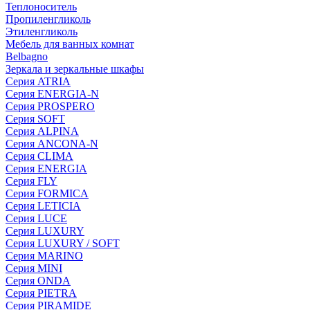
Теплоноситель
Пропиленгликоль
Этиленгликоль
Мебель для ванных комнат
Belbagno
Зеркала и зеркальные шкафы
Серия ATRIA
Серия ENERGIA-N
Серия PROSPERO
Серия SOFT
Серия ALPINA
Серия ANCONA-N
Серия CLIMA
Серия ENERGIA
Серия FLY
Серия FORMICA
Серия LETICIA
Серия LUCE
Серия LUXURY
Серия LUXURY / SOFT
Серия MARINO
Серия MINI
Серия ONDA
Серия PIETRA
Серия PIRAMIDE