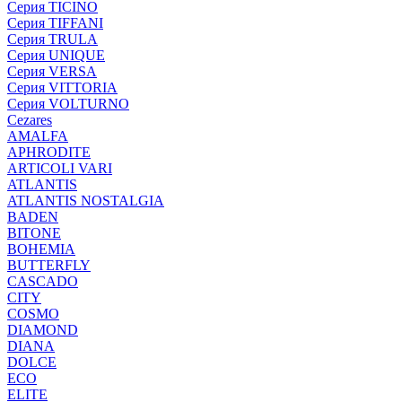
Серия TICINO
Серия TIFFANI
Серия TRULA
Серия UNIQUE
Серия VERSA
Серия VITTORIA
Серия VOLTURNO
Cezares
AMALFA
APHRODITE
ARTICOLI VARI
ATLANTIS
ATLANTIS NOSTALGIA
BADEN
BITONE
BOHEMIA
BUTTERFLY
CASCADO
CITY
COSMO
DIAMOND
DIANA
DOLCE
ECO
ELITE