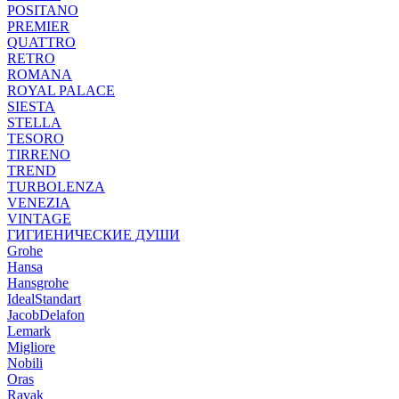
POSITANO
PREMIER
QUATTRO
RETRO
ROMANA
ROYAL PALACE
SIESTA
STELLA
TESORO
TIRRENO
TREND
TURBOLENZA
VENEZIA
VINTAGE
ГИГИЕНИЧЕСКИЕ ДУШИ
Grohe
Hansa
Hansgrohe
IdealStandart
JacobDelafon
Lemark
Migliore
Nobili
Oras
Ravak