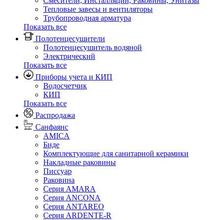
Смесители, Инсталляции, Раковины, Унитазы
Тепловые завесы и вентиляторы
Трубопроводная арматура
Показать все
Полотенцесушители
Полотенцесушитель водяной
Электрический
Показать все
Приборы учета и КИП
Водосчетчик
КИП
Показать все
Распродажа
Санфаянс
AMICA
Биде
Комплектующие для санитарной керамики
Накладные раковины
Писсуар
Раковина
Серия AMARA
Серия ANCONA
Серия ANTAREO
Серия ARDENTE-R