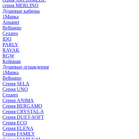
серия MERLINO
Душевые кабины
1Марка
Aquanet
Belbagno
Cezares
IDO
PARLY
RAVAK
RGW
Кolpasan
Душевые ограждения
1Марка
Belbagno
Серия SELA
Серия UNO
Cezares
Серия ANIMA
Серия BERGAMO
Серия CRYSTAL-S
Серия DUET-SOFT
Серия ECO
Серия ELENA
Серия FAMILY