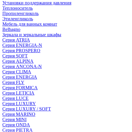
Установки поддержания давления
Теплоноситель
Пропиленгликоль
Этиленгликоль
Мебель для ванных комнат
Belbagno
Зеркала и зеркальные шкафы
Серия ATRIA
Серия ENERGIA-N
Серия PROSPERO
Серия SOFT
Серия ALPINA
Серия ANCONA-N
Серия CLIMA
Серия ENERGIA
Серия FLY
Серия FORMICA
Серия LETICIA
Серия LUCE
Серия LUXURY
Серия LUXURY / SOFT
Серия MARINO
Серия MINI
Серия ONDA
Серия PIETRA