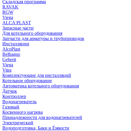
Складская программа
RAVAK
RGW
Viega
АLCA PLAST
Запасные части
Для котельного оборудования
Запчасти для арматуры и трубопроводов
Инсталляции
AlcoPlast
Belbagno
Geberit
Viega
Vitra
Комплектующие для инсталляций
Котельное оборудование
Автоматика котельного оборудования
Датчик
Контроллер
Водонагреватель
Газовый
Косвенного нагрева
Принадлежности для водонагревателей
Электрический
Водоподготовка, Баки и Ёмкости