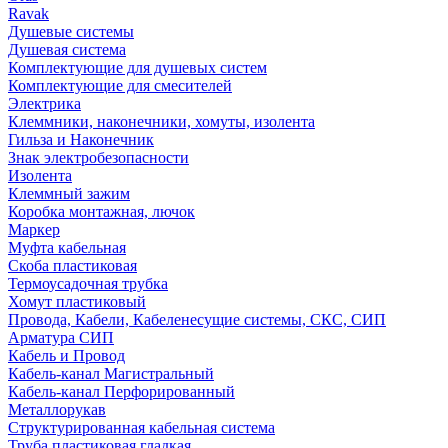
Ravak
Душевые системы
Душевая система
Комплектующие для душевых систем
Комплектующие для смесителей
Электрика
Клеммники, наконечники, хомуты, изолента
Гильза и Наконечник
Знак электробезопасности
Изолента
Клеммный зажим
Коробка монтажная, лючок
Маркер
Муфта кабельная
Скоба пластиковая
Термоусадочная трубка
Хомут пластиковый
Провода, Кабели, Кабеленесущие системы, СКС, СИП
Арматура СИП
Кабель и Провод
Кабель-канал Магистральный
Кабель-канал Перфорированный
Металлорукав
Структурированная кабельная система
Труба пластиковая гладкая