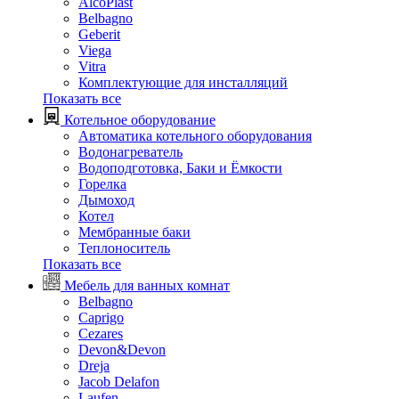
AlcoPlast
Belbagno
Geberit
Viega
Vitra
Комплектующие для инсталляций
Показать все
Котельное оборудование
Автоматика котельного оборудования
Водонагреватель
Водоподготовка, Баки и Ёмкости
Горелка
Дымоход
Котел
Мембранные баки
Теплоноситель
Показать все
Мебель для ванных комнат
Belbagno
Caprigo
Cezares
Devon&Devon
Dreja
Jacob Delafon
Laufen