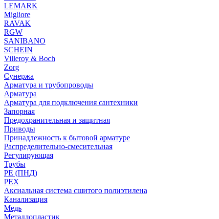
LEMARK
Migliore
RAVAK
RGW
SANIBANO
SCHEIN
Villeroy & Boch
Zorg
Сунержа
Арматура и трубопроводы
Арматура
Арматура для подключения сантехники
Запорная
Предохранительная и защитная
Приводы
Принадлежность к бытовой арматуре
Распределительно-смесительная
Регулирующая
Трубы
PE (ПНД)
PEX
Аксиальная система сшитого полиэтилена
Канализация
Медь
Металлопластик