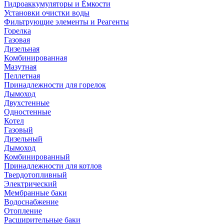
Гидроаккумуляторы и Ёмкости
Установки очистки воды
Фильтрующие элементы и Реагенты
Горелка
Газовая
Дизельная
Комбинированная
Мазутная
Пеллетная
Принадлежности для горелок
Дымоход
Двухстенные
Одностенные
Котел
Газовый
Дизельный
Дымоход
Комбинированный
Принадлежности для котлов
Твердотопливный
Электрический
Мембранные баки
Водоснабжение
Отопление
Расширительные баки