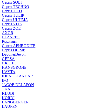
Серия SOLI
Серия TECHNO
Серия TITO
Серия TULIP
Серия ULTIMA
Серия VITA
Серия ZOE
AXOR
CEZARES
Корзины
Серия APHRODITE
Серия OLIMP
Devon&Devon
GEESA
GROHE
HANSGROHE
HAYTA
IDEAL STANDART
IFO
JACOB DELAFON
JIKA
KLUDI
KORDI
LANGBERGER
LAUFEN