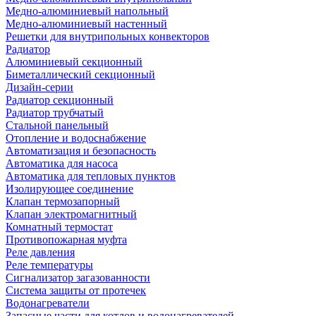
Медно-алюминиевый напольный
Медно-алюминиевый настенный
Решетки для внутрипольных конвекторов
Радиатор
Алюминиевый секционный
Биметаллический секционный
Дизайн-серии
Радиатор секционный
Радиатор трубчатый
Стальной панельный
Отопление и водоснабжение
Автоматизация и безопасность
Автоматика для насоса
Автоматика для тепловых пунктов
Изолирующее соединение
Клапан термозапорный
Клапан электромагнитный
Комнатный термостат
Противопожарная муфта
Реле давления
Реле температуры
Сигнализатор загазованности
Система защиты от протечек
Водонагреватели
Запасные части для котлов и водонагревателей