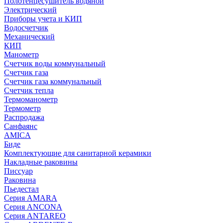
Полотенцесушитель водяной
Электрический
Приборы учета и КИП
Водосчетчик
Механический
КИП
Манометр
Счетчик воды коммунальный
Счетчик газа
Счетчик газа коммунальный
Счетчик тепла
Термоманометр
Термометр
Распродажа
Санфаянс
AMICA
Биде
Комплектующие для санитарной керамики
Накладные раковины
Писсуар
Раковина
Пьедестал
Серия AMARA
Серия ANCONA
Серия ANTAREO