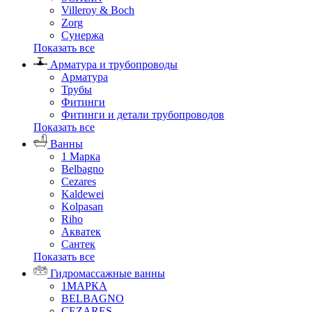
Villeroy & Boch
Zorg
Сунержа
Показать все
Арматура и трубопроводы
Арматура
Трубы
Фитинги
Фитинги и детали трубопроводов
Показать все
Ванны
1 Марка
Belbagno
Cezares
Kaldewei
Kolpasan
Riho
Акватек
Сантек
Показать все
Гидромассажные ванны
1МАРКА
BELBAGNO
CEZARES