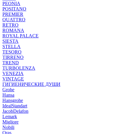
PEONIA
POSITANO
PREMIER
QUATTRO
RETRO
ROMANA
ROYAL PALACE
SIESTA
STELLA
TESORO
TIRRENO
TREND
TURBOLENZA
VENEZIA
VINTAGE
ГИГИЕНИЧЕСКИЕ ДУШИ
Grohe
Hansa
Hansgrohe
IdealStandart
JacobDelafon
Lemark
Migliore
Nobili
Oras