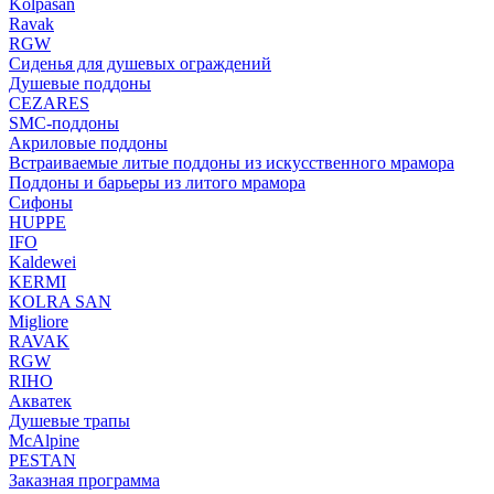
Kolpasan
Ravak
RGW
Сиденья для душевых ограждений
Душевые поддоны
CEZARES
SMC-поддоны
Акриловые поддоны
Встраиваемые литые поддоны из искусственного мрамора
Поддоны и барьеры из литого мрамора
Сифоны
HUPPE
IFO
Kaldewei
KERMI
KOLRA SAN
Migliore
RAVAK
RGW
RIHO
Акватек
Душевые трапы
McAlpine
PESTAN
Заказная программа