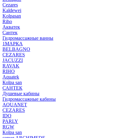
Cezares
Kaldewei
Kolpasan
Riho
Акватек
Сантек
Гидромассажные ванны
1МАРКА
BELBAGNO
CEZARES
JACUZZI
RAVAK
RIHO
Аquatek
Кolpa san
САНТЕК
Душевые кабины
Гидромассажные кабины
AQUANET
CEZARES
IDO
PARLY
RGW
Кolpa san
серия ARCHIMEDE