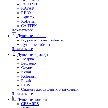
JACUZZI
RAVAK
RIHO
Аquatek
Кolpa san
САНТЕК
Показать все
Душевые кабины
Гидромассажные кабины
Душевые кабины
Показать все
Душевые ограждения
1Марка
Belbagno
Cezares
Kermi
Kolpasan
Ravak
RGW
Сиденья для душевых ограждений
Показать все
Душевые поддоны
CEZARES