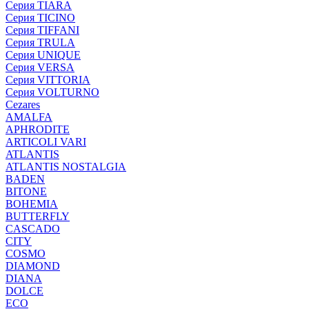
Серия TIARA
Серия TICINO
Серия TIFFANI
Серия TRULA
Серия UNIQUE
Серия VERSA
Серия VITTORIA
Серия VOLTURNO
Cezares
AMALFA
APHRODITE
ARTICOLI VARI
ATLANTIS
ATLANTIS NOSTALGIA
BADEN
BITONE
BOHEMIA
BUTTERFLY
CASCADO
CITY
COSMO
DIAMOND
DIANA
DOLCE
ECO