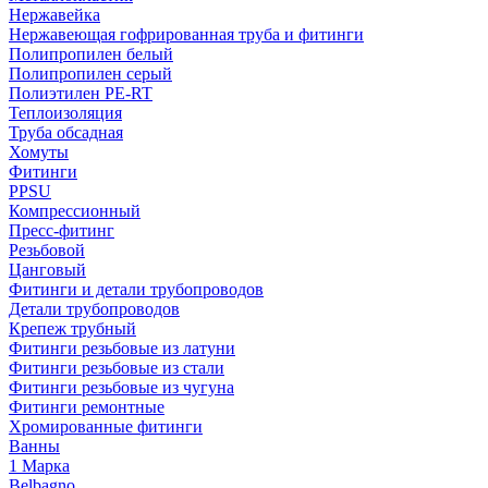
Нержавейка
Нержавеющая гофрированная труба и фитинги
Полипропилен белый
Полипропилен серый
Полиэтилен PE-RT
Теплоизоляция
Труба обсадная
Хомуты
Фитинги
PPSU
Компрессионный
Пресс-фитинг
Резьбовой
Цанговый
Фитинги и детали трубопроводов
Детали трубопроводов
Крепеж трубный
Фитинги резьбовые из латуни
Фитинги резьбовые из стали
Фитинги резьбовые из чугуна
Фитинги ремонтные
Хромированные фитинги
Ванны
1 Марка
Belbagno