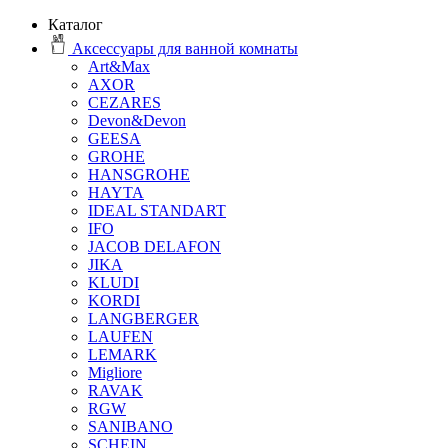
Каталог
Аксессуары для ванной комнаты
Art&Max
AXOR
CEZARES
Devon&Devon
GEESA
GROHE
HANSGROHE
HAYTA
IDEAL STANDART
IFO
JACOB DELAFON
JIKA
KLUDI
KORDI
LANGBERGER
LAUFEN
LEMARK
Migliore
RAVAK
RGW
SANIBANO
SCHEIN