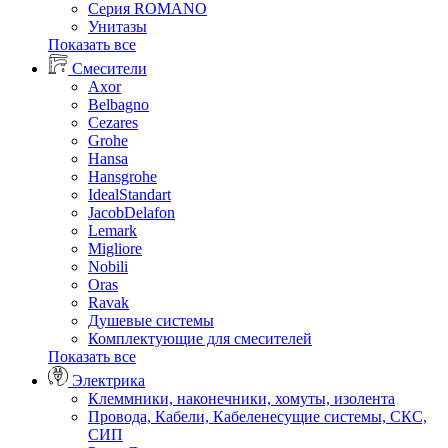
Серия ROMANO
Унитазы
Показать все
Смесители
Axor
Belbagno
Cezares
Grohe
Hansa
Hansgrohe
IdealStandart
JacobDelafon
Lemark
Migliore
Nobili
Oras
Ravak
Душевые системы
Комплектующие для смесителей
Показать все
Электрика
Клеммники, наконечники, хомуты, изолента
Провода, Кабели, Кабеленесущие системы, СКС,
СИП