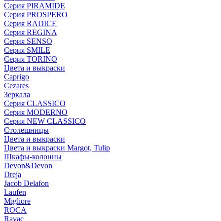
Серия PIRAMIDE
Серия PROSPERO
Серия RADICE
Серия REGINA
Серия SENSO
Серия SMILE
Серия TORINO
Цвета и выкраски
Caprigo
Cezares
Зеркала
Серия CLASSICO
Серия MODERNO
Серия NEW CLASSICO
Столешницы
Цвета и выкраски
Цвета и выкраски Margot, Tulip
Шкафы-колонны
Devon&Devon
Dreja
Jacob Delafon
Laufen
Migliore
ROCA
Rаvac