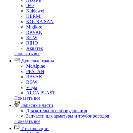
HUPPE
IFO
Kaldewei
KERMI
KOLRA SAN
Migliore
RAVAK
RGW
RIHO
Акватек
Показать все
Душевые трапы
McAlpine
PESTAN
RAVAK
RGW
Viega
АLCA PLAST
Показать все
Запасные части
Для котельного оборудования
Запчасти для арматуры и трубопроводов
Показать все
Инсталляции