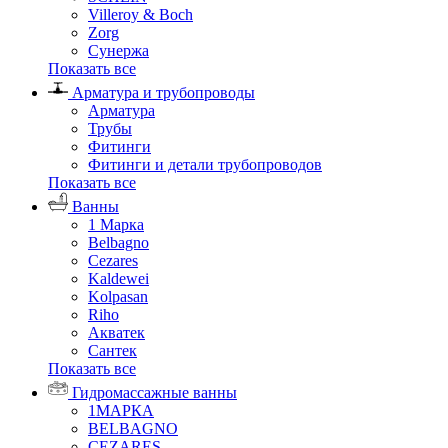
Villeroy & Boch
Zorg
Сунержа
Показать все
Арматура и трубопроводы
Арматура
Трубы
Фитинги
Фитинги и детали трубопроводов
Показать все
Ванны
1 Марка
Belbagno
Cezares
Kaldewei
Kolpasan
Riho
Акватек
Сантек
Показать все
Гидромассажные ванны
1МАРКА
BELBAGNO
CEZARES