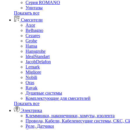
Серия ROMANO
Унитазы
Показать все
Смесители
Axor
Belbagno
Cezares
Grohe
Hansa
Hansgrohe
IdealStandart
JacobDelafon
Lemark
Migliore
Nobili
Oras
Ravak
Душевые системы
Комплектующие для смесителей
Показать все
Электрика
Клеммники, наконечники, хомуты, изолента
Провода, Кабели, Кабеленесущие системы, СКС, 
Реле, Датчики