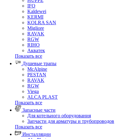
HUPPE
IFO
Kaldewei
KERMI
KOLRA SAN
Migliore
RAVAK
RGW
RIHO
Акватек
Показать все
Душевые трапы
McAlpine
PESTAN
RAVAK
RGW
Viega
АLCA PLAST
Показать все
Запасные части
Для котельного оборудования
Запчасти для арматуры и трубопроводов
Показать все
Инсталляции