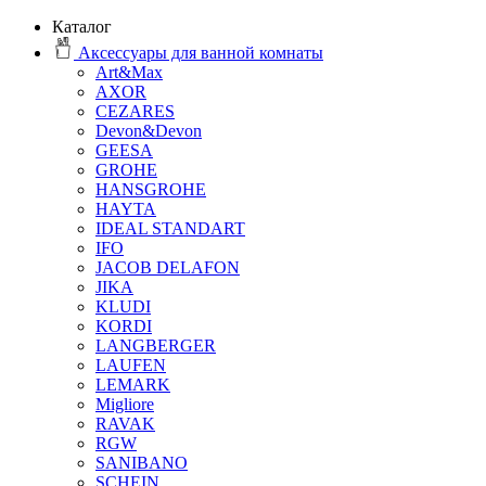
Каталог
Аксессуары для ванной комнаты
Art&Max
AXOR
CEZARES
Devon&Devon
GEESA
GROHE
HANSGROHE
HAYTA
IDEAL STANDART
IFO
JACOB DELAFON
JIKA
KLUDI
KORDI
LANGBERGER
LAUFEN
LEMARK
Migliore
RAVAK
RGW
SANIBANO
SCHEIN