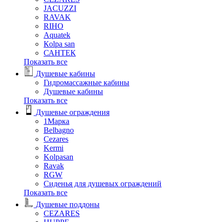
JACUZZI
RAVAK
RIHO
Аquatek
Кolpa san
САНТЕК
Показать все
Душевые кабины
Гидромассажные кабины
Душевые кабины
Показать все
Душевые ограждения
1Марка
Belbagno
Cezares
Kermi
Kolpasan
Ravak
RGW
Сиденья для душевых ограждений
Показать все
Душевые поддоны
CEZARES