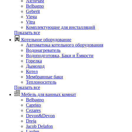
AlcoPlast
Belbagno
Geberit
Viega
Vitra
Комплектующие для инсталляций
Показать все
Котельное оборудование
Автоматика котельного оборудования
Водонагреватель
Водоподготовка, Баки и Ёмкости
Горелка
Дымоход
Котел
Мембранные баки
Теплоноситель
Показать все
Мебель для ванных комнат
Belbagno
Caprigo
Cezares
Devon&Devon
Dreja
Jacob Delafon
Laufen