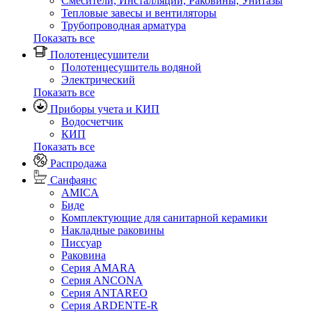
Смесители, Инсталляции, Раковины, Унитазы
Тепловые завесы и вентиляторы
Трубопроводная арматура
Показать все
Полотенцесушители
Полотенцесушитель водяной
Электрический
Показать все
Приборы учета и КИП
Водосчетчик
КИП
Показать все
Распродажа
Санфаянс
AMICA
Биде
Комплектующие для санитарной керамики
Накладные раковины
Писсуар
Раковина
Серия AMARA
Серия ANCONA
Серия ANTAREO
Серия ARDENTE-R