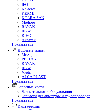
HUPPE
IFO
Kaldewei
KERMI
KOLRA SAN
Migliore
RAVAK
RGW
RIHO
Акватек
Показать все
Душевые трапы
McAlpine
PESTAN
RAVAK
RGW
Viega
АLCA PLAST
Показать все
Запасные части
Для котельного оборудования
Запчасти для арматуры и трубопроводов
Показать все
Инсталляции