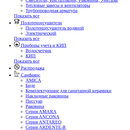
Смесители, Инсталляции, Раковины, Унитазы
Тепловые завесы и вентиляторы
Трубопроводная арматура
Показать все
Полотенцесушители
Полотенцесушитель водяной
Электрический
Показать все
Приборы учета и КИП
Водосчетчик
КИП
Показать все
Распродажа
Санфаянс
AMICA
Биде
Комплектующие для санитарной керамики
Накладные раковины
Писсуар
Раковина
Серия AMARA
Серия ANCONA
Серия ANTAREO
Серия ARDENTE-R