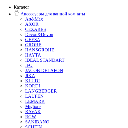
Каталог
Аксессуары для ванной комнаты
Art&Max
AXOR
CEZARES
Devon&Devon
GEESA
GROHE
HANSGROHE
HAYTA
IDEAL STANDART
IFO
JACOB DELAFON
JIKA
KLUDI
KORDI
LANGBERGER
LAUFEN
LEMARK
Migliore
RAVAK
RGW
SANIBANO
SCHEIN