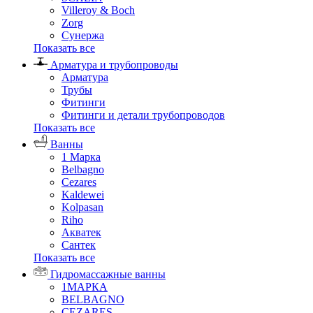
Villeroy & Boch
Zorg
Сунержа
Показать все
Арматура и трубопроводы
Арматура
Трубы
Фитинги
Фитинги и детали трубопроводов
Показать все
Ванны
1 Марка
Belbagno
Cezares
Kaldewei
Kolpasan
Riho
Акватек
Сантек
Показать все
Гидромассажные ванны
1МАРКА
BELBAGNO
CEZARES