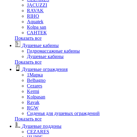
JACUZZI
RAVAK
RIHO
Аquatek
Кolpa san
САНТЕК
Показать все
Душевые кабины
Гидромассажные кабины
Душевые кабины
Показать все
Душевые ограждения
1Марка
Belbagno
Cezares
Kermi
Kolpasan
Ravak
RGW
Сиденья для душевых ограждений
Показать все
Душевые поддоны
CEZARES