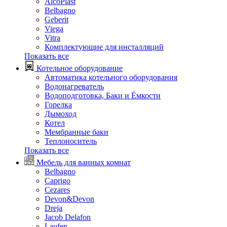
AlcoPlast
Belbagno
Geberit
Viega
Vitra
Комплектующие для инсталляций
Показать все
Котельное оборудование
Автоматика котельного оборудования
Водонагреватель
Водоподготовка, Баки и Ёмкости
Горелка
Дымоход
Котел
Мембранные баки
Теплоноситель
Показать все
Мебель для ванных комнат
Belbagno
Caprigo
Cezares
Devon&Devon
Dreja
Jacob Delafon
Laufen