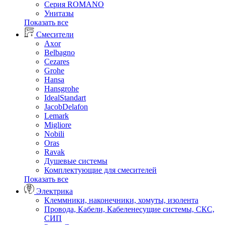
Серия ROMANO
Унитазы
Показать все
Смесители
Axor
Belbagno
Cezares
Grohe
Hansa
Hansgrohe
IdealStandart
JacobDelafon
Lemark
Migliore
Nobili
Oras
Ravak
Душевые системы
Комплектующие для смесителей
Показать все
Электрика
Клеммники, наконечники, хомуты, изолента
Провода, Кабели, Кабеленесущие системы, СКС,
СИП