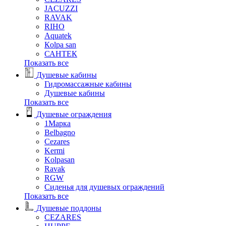
JACUZZI
RAVAK
RIHO
Аquatek
Кolpa san
САНТЕК
Показать все
Душевые кабины
Гидромассажные кабины
Душевые кабины
Показать все
Душевые ограждения
1Марка
Belbagno
Cezares
Kermi
Kolpasan
Ravak
RGW
Сиденья для душевых ограждений
Показать все
Душевые поддоны
CEZARES