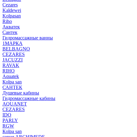
Cezares
Kaldewei
Kolpasan
Riho
Акватек
Сантек
Гидромассажные ванны
1МАРКА
BELBAGNO
CEZARES
JACUZZI
RAVAK
RIHO
Аquatek
Кolpa san
САНТЕК
Душевые кабины
Гидромассажные кабины
AQUANET
CEZARES
IDO
PARLY
RGW
Кolpa san
серия ARCHIMEDE