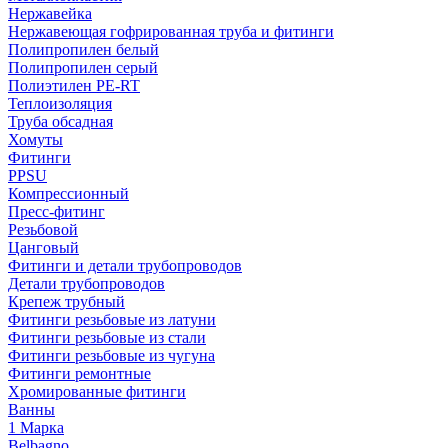
Нержавейка
Нержавеющая гофрированная труба и фитинги
Полипропилен белый
Полипропилен серый
Полиэтилен PE-RT
Теплоизоляция
Труба обсадная
Хомуты
Фитинги
PPSU
Компрессионный
Пресс-фитинг
Резьбовой
Цанговый
Фитинги и детали трубопроводов
Детали трубопроводов
Крепеж трубный
Фитинги резьбовые из латуни
Фитинги резьбовые из стали
Фитинги резьбовые из чугуна
Фитинги ремонтные
Хромированные фитинги
Ванны
1 Марка
Belbagno