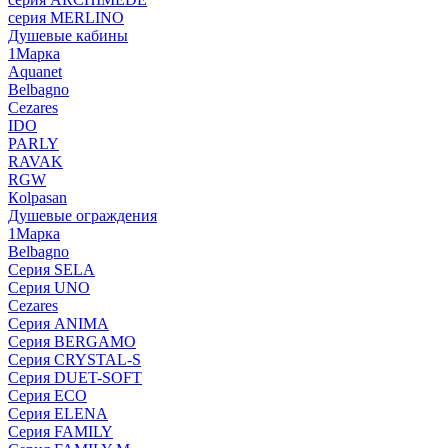
серия MERLINO
Душевые кабины
1Марка
Aquanet
Belbagno
Cezares
IDO
PARLY
RAVAK
RGW
Кolpasan
Душевые ограждения
1Марка
Belbagno
Серия SELA
Серия UNO
Cezares
Серия ANIMA
Серия BERGAMO
Серия CRYSTAL-S
Серия DUET-SOFT
Серия ECO
Серия ELENA
Серия FAMILY