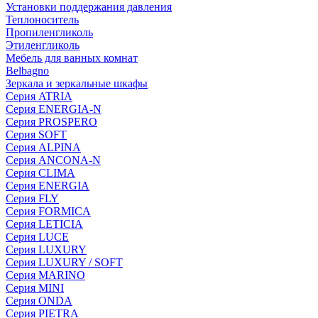
Установки поддержания давления
Теплоноситель
Пропиленгликоль
Этиленгликоль
Мебель для ванных комнат
Belbagno
Зеркала и зеркальные шкафы
Серия ATRIA
Серия ENERGIA-N
Серия PROSPERO
Серия SOFT
Серия ALPINA
Серия ANCONA-N
Серия CLIMA
Серия ENERGIA
Серия FLY
Серия FORMICA
Серия LETICIA
Серия LUCE
Серия LUXURY
Серия LUXURY / SOFT
Серия MARINO
Серия MINI
Серия ONDA
Серия PIETRA