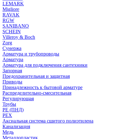
LEMARK
Migliore
RAVAK
RGW
SANIBANO
SCHEIN
Villeroy & Boch
Zorg
Сунержа
Арматура и трубопроводы
Арматура
Арматура для подключения сантехники
Запорная
Предохранительная и защитная
Приводы
Принадлежность к бытовой арматуре
Распределительно-смесительная
Регулирующая
Трубы
PE (ПНД)
PEX
Аксиальная система сшитого полиэтилена
Канализация
Медь
Металлопластик