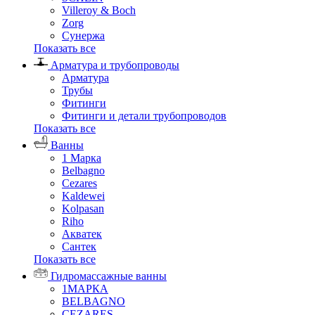
Villeroy & Boch
Zorg
Сунержа
Показать все
Арматура и трубопроводы
Арматура
Трубы
Фитинги
Фитинги и детали трубопроводов
Показать все
Ванны
1 Марка
Belbagno
Cezares
Kaldewei
Kolpasan
Riho
Акватек
Сантек
Показать все
Гидромассажные ванны
1МАРКА
BELBAGNO
CEZARES