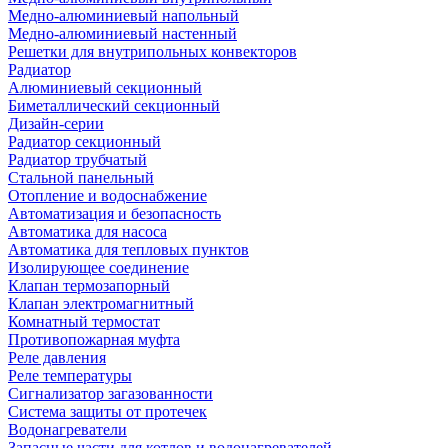
Медно-алюминиевый напольный
Медно-алюминиевый настенный
Решетки для внутрипольных конвекторов
Радиатор
Алюминиевый секционный
Биметаллический секционный
Дизайн-серии
Радиатор секционный
Радиатор трубчатый
Стальной панельный
Отопление и водоснабжение
Автоматизация и безопасность
Автоматика для насоса
Автоматика для тепловых пунктов
Изолирующее соединение
Клапан термозапорный
Клапан электромагнитный
Комнатный термостат
Противопожарная муфта
Реле давления
Реле температуры
Сигнализатор загазованности
Система защиты от протечек
Водонагреватели
Запасные части для котлов и водонагревателей