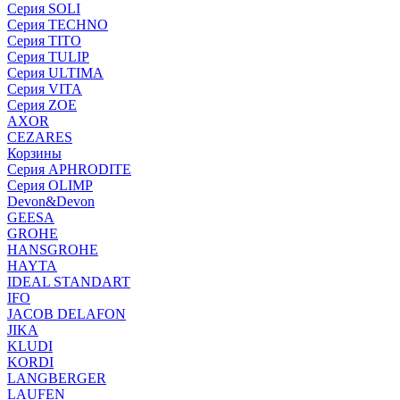
Серия SOLI
Серия TECHNO
Серия TITO
Серия TULIP
Серия ULTIMA
Серия VITA
Серия ZOE
AXOR
CEZARES
Корзины
Серия APHRODITE
Серия OLIMP
Devon&Devon
GEESA
GROHE
HANSGROHE
HAYTA
IDEAL STANDART
IFO
JACOB DELAFON
JIKA
KLUDI
KORDI
LANGBERGER
LAUFEN