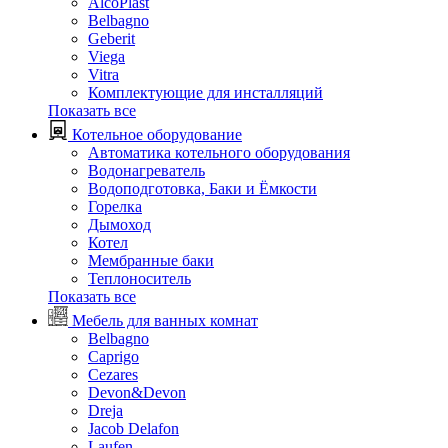
AlcoPlast
Belbagno
Geberit
Viega
Vitra
Комплектующие для инсталляций
Показать все
Котельное оборудование
Автоматика котельного оборудования
Водонагреватель
Водоподготовка, Баки и Ёмкости
Горелка
Дымоход
Котел
Мембранные баки
Теплоноситель
Показать все
Мебель для ванных комнат
Belbagno
Caprigo
Cezares
Devon&Devon
Dreja
Jacob Delafon
Laufen