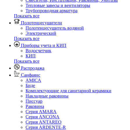
Смесители, Инсталляции, Раковины, Унитазы
Тепловые завесы и вентиляторы
Трубопроводная арматура
Показать все
Полотенцесушители
Полотенцесушитель водяной
Электрический
Показать все
Приборы учета и КИП
Водосчетчик
КИП
Показать все
Распродажа
Санфаянс
AMICA
Биде
Комплектующие для санитарной керамики
Накладные раковины
Писсуар
Раковина
Серия AMARA
Серия ANCONA
Серия ANTAREO
Серия ARDENTE-R