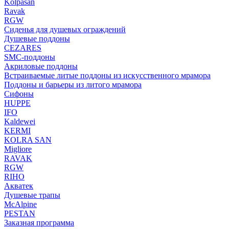
Kolpasan
Ravak
RGW
Сиденья для душевых ограждений
Душевые поддоны
CEZARES
SMC-поддоны
Акриловые поддоны
Встраиваемые литые поддоны из искусственного мрамора
Поддоны и барьеры из литого мрамора
Сифоны
HUPPE
IFO
Kaldewei
KERMI
KOLRA SAN
Migliore
RAVAK
RGW
RIHO
Акватек
Душевые трапы
McAlpine
PESTAN
Заказная программа