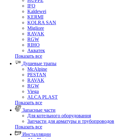
HUPPE
IFO
Kaldewei
KERMI
KOLRA SAN
Migliore
RAVAK
RGW
RIHO
Акватек
Показать все
Душевые трапы
McAlpine
PESTAN
RAVAK
RGW
Viega
АLCA PLAST
Показать все
Запасные части
Для котельного оборудования
Запчасти для арматуры и трубопроводов
Показать все
Инсталляции