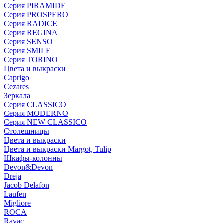
Серия PIRAMIDE
Серия PROSPERO
Серия RADICE
Серия REGINA
Серия SENSO
Серия SMILE
Серия TORINO
Цвета и выкраски
Caprigo
Cezares
Зеркала
Серия CLASSICO
Серия MODERNO
Серия NEW CLASSICO
Столешницы
Цвета и выкраски
Цвета и выкраски Margot, Tulip
Шкафы-колонны
Devon&Devon
Dreja
Jacob Delafon
Laufen
Migliore
ROCA
Rаvac