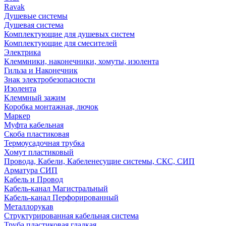
Ravak
Душевые системы
Душевая система
Комплектующие для душевых систем
Комплектующие для смесителей
Электрика
Клеммники, наконечники, хомуты, изолента
Гильза и Наконечник
Знак электробезопасности
Изолента
Клеммный зажим
Коробка монтажная, лючок
Маркер
Муфта кабельная
Скоба пластиковая
Термоусадочная трубка
Хомут пластиковый
Провода, Кабели, Кабеленесущие системы, СКС, СИП
Арматура СИП
Кабель и Провод
Кабель-канал Магистральный
Кабель-канал Перфорированный
Металлорукав
Структурированная кабельная система
Труба пластиковая гладкая