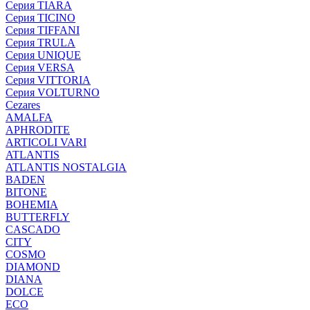
Серия TIARA
Серия TICINO
Серия TIFFANI
Серия TRULA
Серия UNIQUE
Серия VERSA
Серия VITTORIA
Серия VOLTURNO
Cezares
AMALFA
APHRODITE
ARTICOLI VARI
ATLANTIS
ATLANTIS NOSTALGIA
BADEN
BITONE
BOHEMIA
BUTTERFLY
CASCADO
CITY
COSMO
DIAMOND
DIANA
DOLCE
ECO