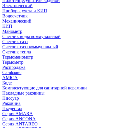
Полотенцесушитель водяной
Электрический
Приборы учета и КИП
Водосчетчик
Механический
КИП
Манометр
Счетчик воды коммунальный
Счетчик газа
Счетчик газа коммунальный
Счетчик тепла
Термоманометр
Термометр
Распродажа
Санфаянс
AMICA
Биде
Комплектующие для санитарной керамики
Накладные раковины
Писсуар
Раковина
Пьедестал
Серия AMARA
Серия ANCONA
Серия ANTAREO