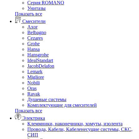
Серия ROMANO
Унитазы
Показать все
Смесители
Axor
Belbagno
Cezares
Grohe
Hansa
Hansgrohe
IdealStandart
JacobDelafon
Lemark
Migliore
Nobili
Oras
Ravak
Душевые системы
Комплектующие для смесителей
Показать все
Электрика
Клеммники, наконечники, хомуты, изолента
Провода, Кабели, Кабеленесущие системы, СКС,
СИП