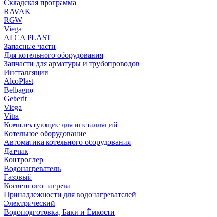
Складская программа
RAVAK
RGW
Viega
АLCA PLAST
Запасные части
Для котельного оборудования
Запчасти для арматуры и трубопроводов
Инсталляции
AlcoPlast
Belbagno
Geberit
Viega
Vitra
Комплектующие для инсталляций
Котельное оборудование
Автоматика котельного оборудования
Датчик
Контроллер
Водонагреватель
Газовый
Косвенного нагрева
Принадлежности для водонагревателей
Электрический
Водоподготовка, Баки и Ёмкости