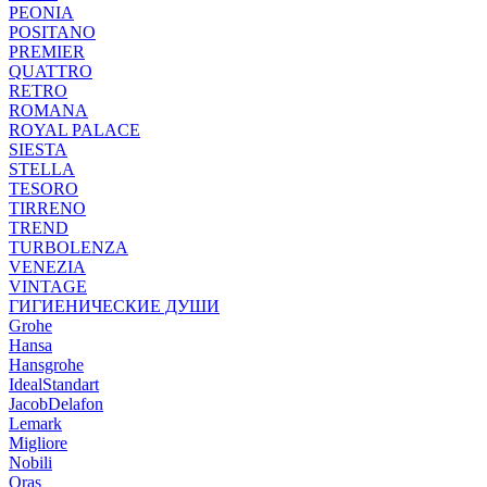
PEONIA
POSITANO
PREMIER
QUATTRO
RETRO
ROMANA
ROYAL PALACE
SIESTA
STELLA
TESORO
TIRRENO
TREND
TURBOLENZA
VENEZIA
VINTAGE
ГИГИЕНИЧЕСКИЕ ДУШИ
Grohe
Hansa
Hansgrohe
IdealStandart
JacobDelafon
Lemark
Migliore
Nobili
Oras