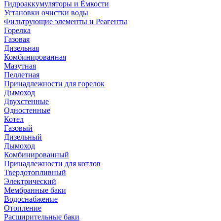
Гидроаккумуляторы и Ёмкости
Установки очистки воды
Фильтрующие элементы и Реагенты
Горелка
Газовая
Дизельная
Комбинированная
Мазутная
Пеллетная
Принадлежности для горелок
Дымоход
Двухстенные
Одностенные
Котел
Газовый
Дизельный
Дымоход
Комбинированный
Принадлежности для котлов
Твердотопливный
Электрический
Мембранные баки
Водоснабжение
Отопление
Расширительные баки