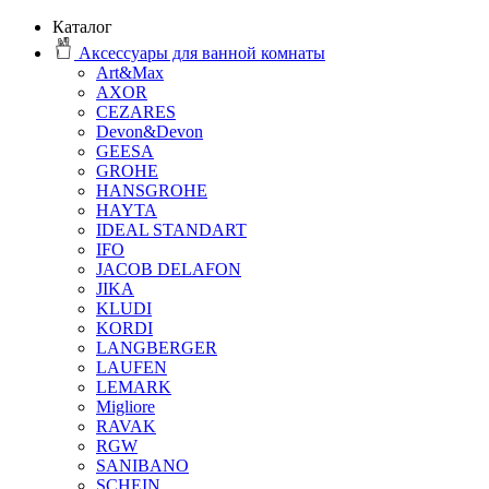
Каталог
Аксессуары для ванной комнаты
Art&Max
AXOR
CEZARES
Devon&Devon
GEESA
GROHE
HANSGROHE
HAYTA
IDEAL STANDART
IFO
JACOB DELAFON
JIKA
KLUDI
KORDI
LANGBERGER
LAUFEN
LEMARK
Migliore
RAVAK
RGW
SANIBANO
SCHEIN