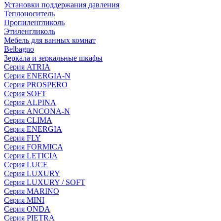
Установки поддержания давления
Теплоноситель
Пропиленгликоль
Этиленгликоль
Мебель для ванных комнат
Belbagno
Зеркала и зеркальные шкафы
Серия ATRIA
Серия ENERGIA-N
Серия PROSPERO
Серия SOFT
Серия ALPINA
Серия ANCONA-N
Серия CLIMA
Серия ENERGIA
Серия FLY
Серия FORMICA
Серия LETICIA
Серия LUCE
Серия LUXURY
Серия LUXURY / SOFT
Серия MARINO
Серия MINI
Серия ONDA
Серия PIETRA