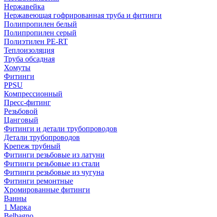
Нержавейка
Нержавеющая гофрированная труба и фитинги
Полипропилен белый
Полипропилен серый
Полиэтилен PE-RT
Теплоизоляция
Труба обсадная
Хомуты
Фитинги
PPSU
Компрессионный
Пресс-фитинг
Резьбовой
Цанговый
Фитинги и детали трубопроводов
Детали трубопроводов
Крепеж трубный
Фитинги резьбовые из латуни
Фитинги резьбовые из стали
Фитинги резьбовые из чугуна
Фитинги ремонтные
Хромированные фитинги
Ванны
1 Марка
Belbagno