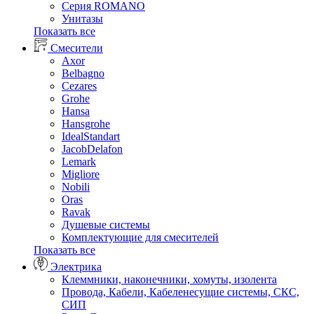
Серия ROMANO
Унитазы
Показать все
Смесители
Axor
Belbagno
Cezares
Grohe
Hansa
Hansgrohe
IdealStandart
JacobDelafon
Lemark
Migliore
Nobili
Oras
Ravak
Душевые системы
Комплектующие для смесителей
Показать все
Электрика
Клеммники, наконечники, хомуты, изолента
Провода, Кабели, Кабеленесущие системы, СКС,
СИП