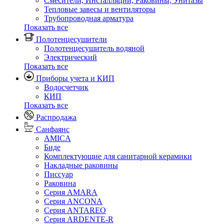
Смесители, Инсталляции, Раковины, Унитазы
Тепловые завесы и вентиляторы
Трубопроводная арматура
Показать все
Полотенцесушители
Полотенцесушитель водяной
Электрический
Показать все
Приборы учета и КИП
Водосчетчик
КИП
Показать все
Распродажа
Санфаянс
AMICA
Биде
Комплектующие для санитарной керамики
Накладные раковины
Писсуар
Раковина
Серия AMARA
Серия ANCONA
Серия ANTAREO
Серия ARDENTE-R