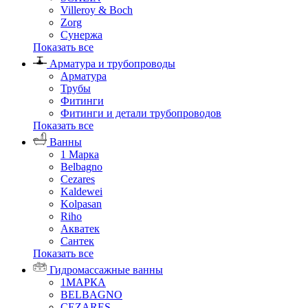
Villeroy & Boch
Zorg
Сунержа
Показать все
Арматура и трубопроводы
Арматура
Трубы
Фитинги
Фитинги и детали трубопроводов
Показать все
Ванны
1 Марка
Belbagno
Cezares
Kaldewei
Kolpasan
Riho
Акватек
Сантек
Показать все
Гидромассажные ванны
1МАРКА
BELBAGNO
CEZARES