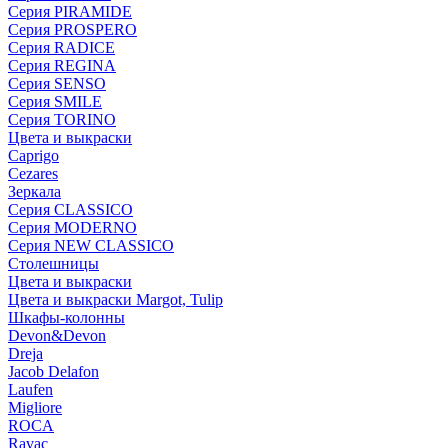
Серия PIRAMIDE
Серия PROSPERO
Серия RADICE
Серия REGINA
Серия SENSO
Серия SMILE
Серия TORINO
Цвета и выкраски
Caprigo
Cezares
Зеркала
Серия CLASSICO
Серия MODERNO
Серия NEW CLASSICO
Столешницы
Цвета и выкраски
Цвета и выкраски Margot, Tulip
Шкафы-колонны
Devon&Devon
Dreja
Jacob Delafon
Laufen
Migliore
ROCA
Rаvac