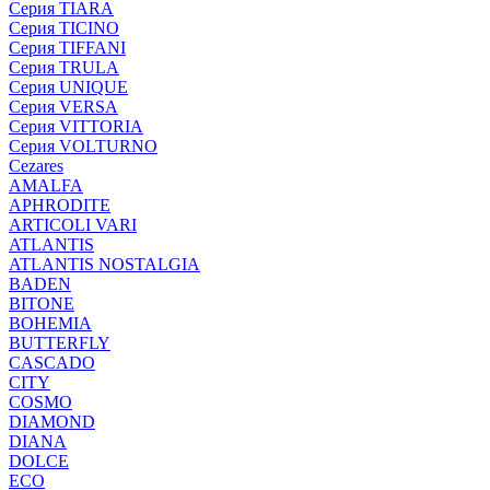
Серия TIARA
Серия TICINO
Серия TIFFANI
Серия TRULA
Серия UNIQUE
Серия VERSA
Серия VITTORIA
Серия VOLTURNO
Cezares
AMALFA
APHRODITE
ARTICOLI VARI
ATLANTIS
ATLANTIS NOSTALGIA
BADEN
BITONE
BOHEMIA
BUTTERFLY
CASCADO
CITY
COSMO
DIAMOND
DIANA
DOLCE
ECO