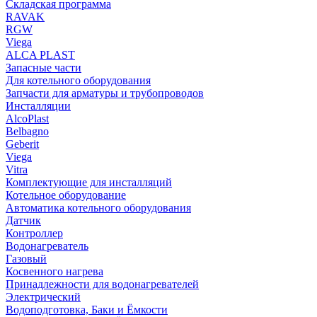
Складская программа
RAVAK
RGW
Viega
АLCA PLAST
Запасные части
Для котельного оборудования
Запчасти для арматуры и трубопроводов
Инсталляции
AlcoPlast
Belbagno
Geberit
Viega
Vitra
Комплектующие для инсталляций
Котельное оборудование
Автоматика котельного оборудования
Датчик
Контроллер
Водонагреватель
Газовый
Косвенного нагрева
Принадлежности для водонагревателей
Электрический
Водоподготовка, Баки и Ёмкости