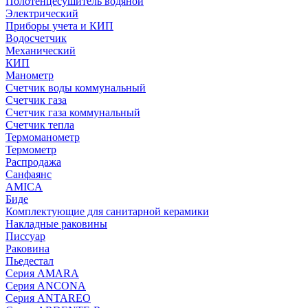
Полотенцесушитель водяной
Электрический
Приборы учета и КИП
Водосчетчик
Механический
КИП
Манометр
Счетчик воды коммунальный
Счетчик газа
Счетчик газа коммунальный
Счетчик тепла
Термоманометр
Термометр
Распродажа
Санфаянс
AMICA
Биде
Комплектующие для санитарной керамики
Накладные раковины
Писсуар
Раковина
Пьедестал
Серия AMARA
Серия ANCONA
Серия ANTAREO