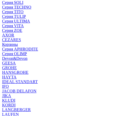
Серия SOLI
Серия TECHNO
Серия TITO
Серия TULIP
Серия ULTIMA
Серия VITA
Серия ZOE
AXOR
CEZARES
Корзины
Серия APHRODITE
Серия OLIMP
Devon&Devon
GEESA
GROHE
HANSGROHE
HAYTA
IDEAL STANDART
IFO
JACOB DELAFON
JIKA
KLUDI
KORDI
LANGBERGER
LAUFEN