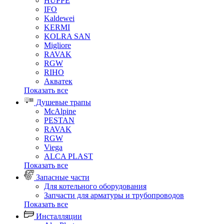
HUPPE
IFO
Kaldewei
KERMI
KOLRA SAN
Migliore
RAVAK
RGW
RIHO
Акватек
Показать все
Душевые трапы
McAlpine
PESTAN
RAVAK
RGW
Viega
АLCA PLAST
Показать все
Запасные части
Для котельного оборудования
Запчасти для арматуры и трубопроводов
Показать все
Инсталляции