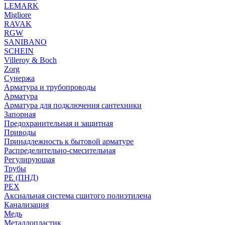
LEMARK
Migliore
RAVAK
RGW
SANIBANO
SCHEIN
Villeroy & Boch
Zorg
Сунержа
Арматура и трубопроводы
Арматура
Арматура для подключения сантехники
Запорная
Предохранительная и защитная
Приводы
Принадлежность к бытовой арматуре
Распределительно-смесительная
Регулирующая
Трубы
PE (ПНД)
PEX
Аксиальная система сшитого полиэтилена
Канализация
Медь
Металлопластик