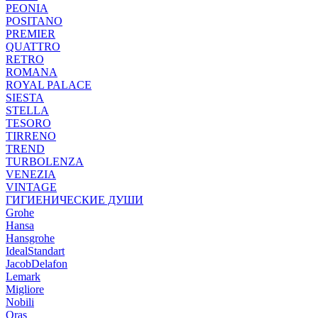
PEONIA
POSITANO
PREMIER
QUATTRO
RETRO
ROMANA
ROYAL PALACE
SIESTA
STELLA
TESORO
TIRRENO
TREND
TURBOLENZA
VENEZIA
VINTAGE
ГИГИЕНИЧЕСКИЕ ДУШИ
Grohe
Hansa
Hansgrohe
IdealStandart
JacobDelafon
Lemark
Migliore
Nobili
Oras