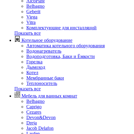
AlcoPlast
Belbagno
Geberit
Viega
Vitra
Комплектующие для инсталляций
Показать все
Котельное оборудование
Автоматика котельного оборудования
Водонагреватель
Водоподготовка, Баки и Ёмкости
Горелка
Дымоход
Котел
Мембранные баки
Теплоноситель
Показать все
Мебель для ванных комнат
Belbagno
Caprigo
Cezares
Devon&Devon
Dreja
Jacob Delafon
Laufen