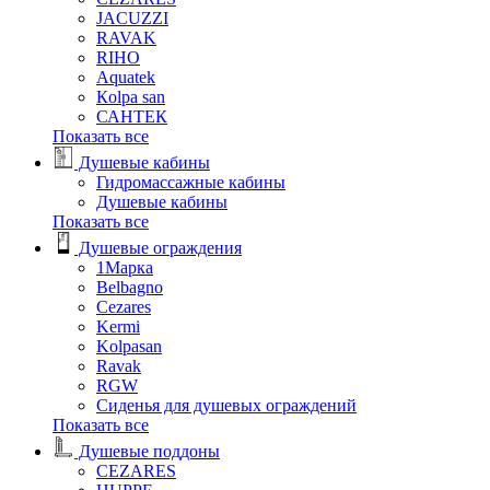
JACUZZI
RAVAK
RIHO
Аquatek
Кolpa san
САНТЕК
Показать все
Душевые кабины
Гидромассажные кабины
Душевые кабины
Показать все
Душевые ограждения
1Марка
Belbagno
Cezares
Kermi
Kolpasan
Ravak
RGW
Сиденья для душевых ограждений
Показать все
Душевые поддоны
CEZARES