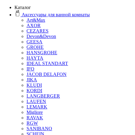
Каталог
Аксессуары для ванной комнаты
Art&Max
AXOR
CEZARES
Devon&Devon
GEESA
GROHE
HANSGROHE
HAYTA
IDEAL STANDART
IFO
JACOB DELAFON
JIKA
KLUDI
KORDI
LANGBERGER
LAUFEN
LEMARK
Migliore
RAVAK
RGW
SANIBANO
SCHEIN