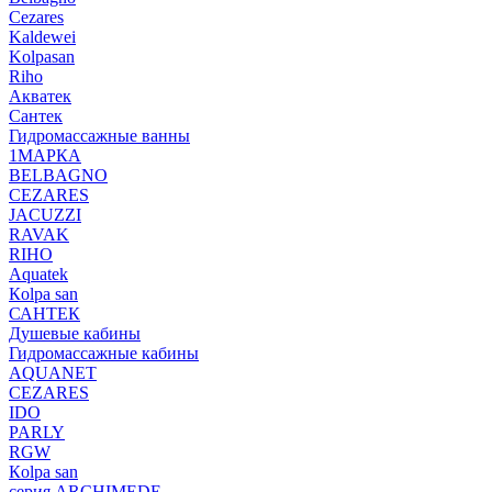
Cezares
Kaldewei
Kolpasan
Riho
Акватек
Сантек
Гидромассажные ванны
1МАРКА
BELBAGNO
CEZARES
JACUZZI
RAVAK
RIHO
Аquatek
Кolpa san
САНТЕК
Душевые кабины
Гидромассажные кабины
AQUANET
CEZARES
IDO
PARLY
RGW
Кolpa san
серия ARCHIMEDE