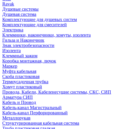
Ravak
Душевые системы
Душевая система
Комплектующие для душевых систем
Комплектующие для смесителей
Электрика
Клеммники, наконечники, хомуты, изолента
Гильза и Наконечник
Знак электробезопасности
Изолента
Клеммный зажим
Коробка монтажная, лючок
Маркер
Муфта кабельная
Скоба пластиковая
Термоусадочная трубка
Хомут пластиковый
Провода, Кабели, Кабеленесущие системы, СКС, СИП
Арматура СИП
Кабель и Провод
Кабель-канал Магистральный
Кабель-канал Перфорированный
Металлорукав
Структурированная кабельная система
Труба пластиковая гладкая