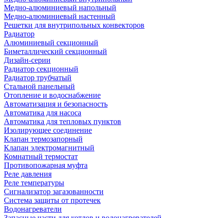
Медно-алюминиевый напольный
Медно-алюминиевый настенный
Решетки для внутрипольных конвекторов
Радиатор
Алюминиевый секционный
Биметаллический секционный
Дизайн-серии
Радиатор секционный
Радиатор трубчатый
Стальной панельный
Отопление и водоснабжение
Автоматизация и безопасность
Автоматика для насоса
Автоматика для тепловых пунктов
Изолирующее соединение
Клапан термозапорный
Клапан электромагнитный
Комнатный термостат
Противопожарная муфта
Реле давления
Реле температуры
Сигнализатор загазованности
Система защиты от протечек
Водонагреватели
Запасные части для котлов и водонагревателей