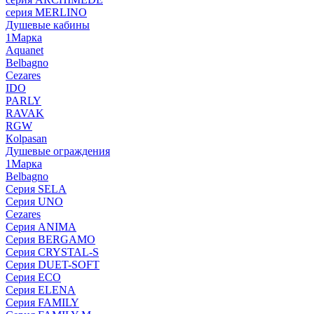
серия MERLINO
Душевые кабины
1Марка
Aquanet
Belbagno
Cezares
IDO
PARLY
RAVAK
RGW
Кolpasan
Душевые ограждения
1Марка
Belbagno
Серия SELA
Серия UNO
Cezares
Серия ANIMA
Серия BERGAMO
Серия CRYSTAL-S
Серия DUET-SOFT
Серия ECO
Серия ELENA
Серия FAMILY