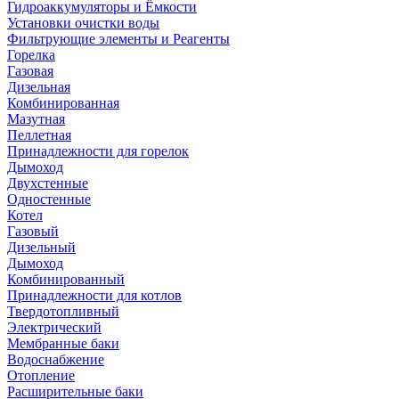
Гидроаккумуляторы и Ёмкости
Установки очистки воды
Фильтрующие элементы и Реагенты
Горелка
Газовая
Дизельная
Комбинированная
Мазутная
Пеллетная
Принадлежности для горелок
Дымоход
Двухстенные
Одностенные
Котел
Газовый
Дизельный
Дымоход
Комбинированный
Принадлежности для котлов
Твердотопливный
Электрический
Мембранные баки
Водоснабжение
Отопление
Расширительные баки