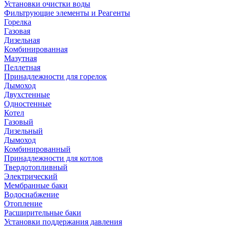
Установки очистки воды
Фильтрующие элементы и Реагенты
Горелка
Газовая
Дизельная
Комбинированная
Мазутная
Пеллетная
Принадлежности для горелок
Дымоход
Двухстенные
Одностенные
Котел
Газовый
Дизельный
Дымоход
Комбинированный
Принадлежности для котлов
Твердотопливный
Электрический
Мембранные баки
Водоснабжение
Отопление
Расширительные баки
Установки поддержания давления