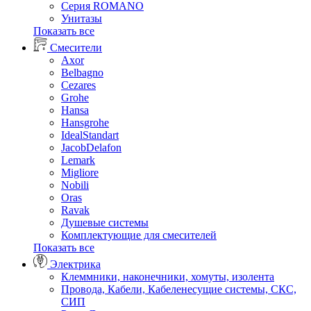
Серия ROMANO
Унитазы
Показать все
Смесители
Axor
Belbagno
Cezares
Grohe
Hansa
Hansgrohe
IdealStandart
JacobDelafon
Lemark
Migliore
Nobili
Oras
Ravak
Душевые системы
Комплектующие для смесителей
Показать все
Электрика
Клеммники, наконечники, хомуты, изолента
Провода, Кабели, Кабеленесущие системы, СКС,
СИП