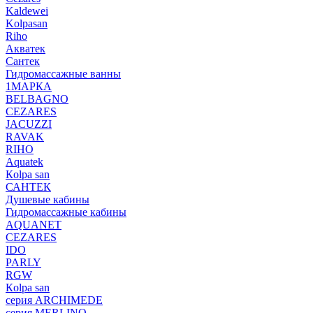
Kaldewei
Kolpasan
Riho
Акватек
Сантек
Гидромассажные ванны
1МАРКА
BELBAGNO
CEZARES
JACUZZI
RAVAK
RIHO
Аquatek
Кolpa san
САНТЕК
Душевые кабины
Гидромассажные кабины
AQUANET
CEZARES
IDO
PARLY
RGW
Кolpa san
серия ARCHIMEDE
серия MERLINO