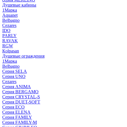
Душевые кабины
1Марка
Aquanet
Belbagno
Cezares
IDO
PARLY
RAVAK
RGW
Кolpasan
Душевые ограждения
1Марка
Belbagno
Серия SELA
Серия UNO
Cezares
Серия ANIMA
Серия BERGAMO
Серия CRYSTAL-S
Серия DUET-SOFT
Серия ECO
Серия ELENA
Серия FAMILY
Серия FAMILY-M