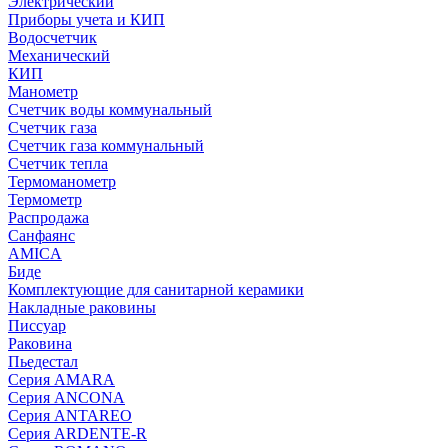
Электрический
Приборы учета и КИП
Водосчетчик
Механический
КИП
Манометр
Счетчик воды коммунальный
Счетчик газа
Счетчик газа коммунальный
Счетчик тепла
Термоманометр
Термометр
Распродажа
Санфаянс
AMICA
Биде
Комплектующие для санитарной керамики
Накладные раковины
Писсуар
Раковина
Пьедестал
Серия AMARA
Серия ANCONA
Серия ANTAREO
Серия ARDENTE-R