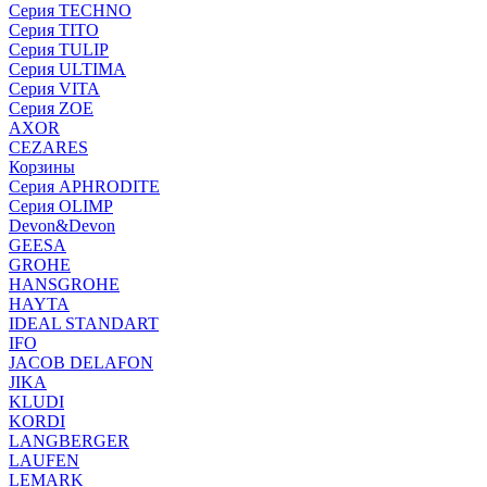
Серия TECHNO
Серия TITO
Серия TULIP
Серия ULTIMA
Серия VITA
Серия ZOE
AXOR
CEZARES
Корзины
Серия APHRODITE
Серия OLIMP
Devon&Devon
GEESA
GROHE
HANSGROHE
HAYTA
IDEAL STANDART
IFO
JACOB DELAFON
JIKA
KLUDI
KORDI
LANGBERGER
LAUFEN
LEMARK