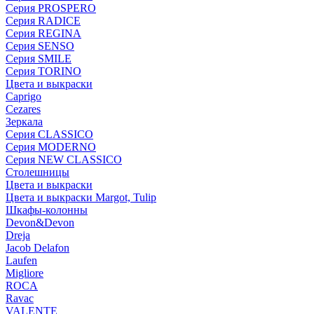
Серия PROSPERO
Серия RADICE
Серия REGINA
Серия SENSO
Серия SMILE
Серия TORINO
Цвета и выкраски
Caprigo
Cezares
Зеркала
Серия CLASSICO
Серия MODERNO
Серия NEW CLASSICO
Столешницы
Цвета и выкраски
Цвета и выкраски Margot, Tulip
Шкафы-колонны
Devon&Devon
Dreja
Jacob Delafon
Laufen
Migliore
ROCA
Rаvac
VALENTE