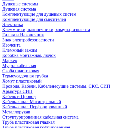
Душевые системы
Душевая система
Комплектующие для душевых систем
Комплектующие для смесителей
Электрика
Клеммники, наконечники, хомуты, изолента
Гильза и Наконечник
Знак электробезопасности
Изолента
Клеммный зажим
Коробка монтажная, лючок
Маркер
Муфта кабельная
Скоба пластиковая
Термоусадочная трубка
Хомут пластиковый
Провода, Кабели, Кабеленесущие системы, СКС, СИП
Арматура СИП
Кабель и Провод
Кабель-канал Магистральный
Кабель-канал Перфорированный
Металлорукав
Структурированная кабельная система
Труба пластиковая гладкая
Труба пластиковая гофрированная