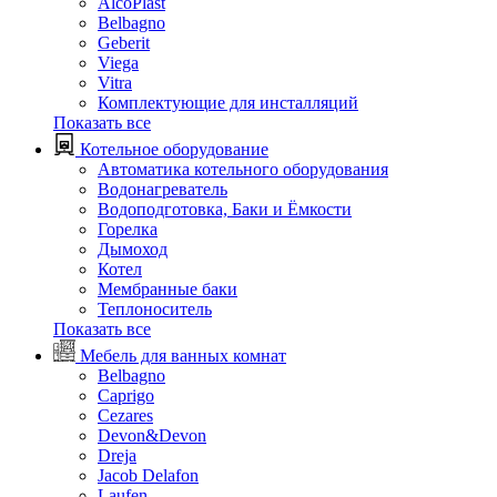
AlcoPlast
Belbagno
Geberit
Viega
Vitra
Комплектующие для инсталляций
Показать все
Котельное оборудование
Автоматика котельного оборудования
Водонагреватель
Водоподготовка, Баки и Ёмкости
Горелка
Дымоход
Котел
Мембранные баки
Теплоноситель
Показать все
Мебель для ванных комнат
Belbagno
Caprigo
Cezares
Devon&Devon
Dreja
Jacob Delafon
Laufen