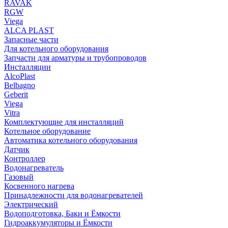
RAVAK
RGW
Viega
АLCA PLAST
Запасные части
Для котельного оборудования
Запчасти для арматуры и трубопроводов
Инсталляции
AlcoPlast
Belbagno
Geberit
Viega
Vitra
Комплектующие для инсталляций
Котельное оборудование
Автоматика котельного оборудования
Датчик
Контроллер
Водонагреватель
Газовый
Косвенного нагрева
Принадлежности для водонагревателей
Электрический
Водоподготовка, Баки и Ёмкости
Гидроаккумуляторы и Ёмкости