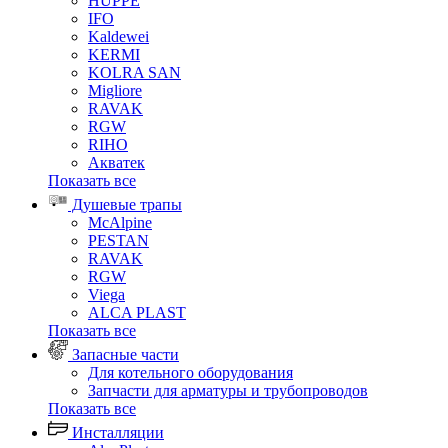
HUPPE
IFO
Kaldewei
KERMI
KOLRA SAN
Migliore
RAVAK
RGW
RIHO
Акватек
Показать все
Душевые трапы
McAlpine
PESTAN
RAVAK
RGW
Viega
АLCA PLAST
Показать все
Запасные части
Для котельного оборудования
Запчасти для арматуры и трубопроводов
Показать все
Инсталляции