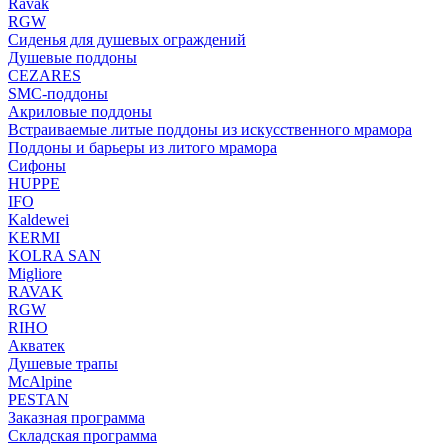
Ravak
RGW
Сиденья для душевых ограждений
Душевые поддоны
CEZARES
SMC-поддоны
Акриловые поддоны
Встраиваемые литые поддоны из искусственного мрамора
Поддоны и барьеры из литого мрамора
Сифоны
HUPPE
IFO
Kaldewei
KERMI
KOLRA SAN
Migliore
RAVAK
RGW
RIHO
Акватек
Душевые трапы
McAlpine
PESTAN
Заказная программа
Складская программа