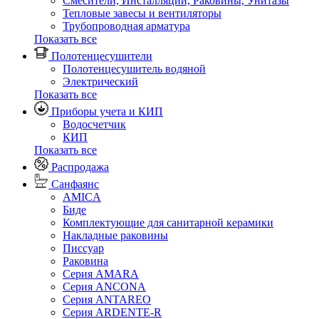
Смесители, Инсталляции, Раковины, Унитазы
Тепловые завесы и вентиляторы
Трубопроводная арматура
Показать все
Полотенцесушители
Полотенцесушитель водяной
Электрический
Показать все
Приборы учета и КИП
Водосчетчик
КИП
Показать все
Распродажа
Санфаянс
AMICA
Биде
Комплектующие для санитарной керамики
Накладные раковины
Писсуар
Раковина
Серия AMARA
Серия ANCONA
Серия ANTAREO
Серия ARDENTE-R