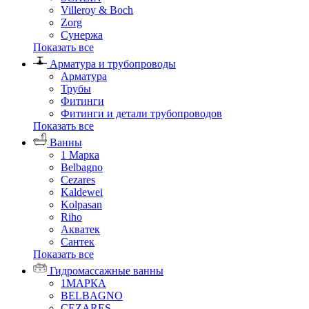
Villeroy & Boch
Zorg
Сунержа
Показать все
Арматура и трубопроводы
Арматура
Трубы
Фитинги
Фитинги и детали трубопроводов
Показать все
Ванны
1 Марка
Belbagno
Cezares
Kaldewei
Kolpasan
Riho
Акватек
Сантек
Показать все
Гидромассажные ванны
1МАРКА
BELBAGNO
CEZARES