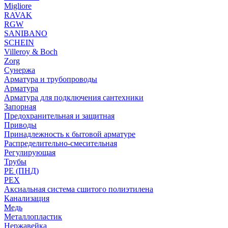
Migliore
RAVAK
RGW
SANIBANO
SCHEIN
Villeroy & Boch
Zorg
Сунержа
Арматура и трубопроводы
Арматура
Арматура для подключения сантехники
Запорная
Предохранительная и защитная
Приводы
Принадлежность к бытовой арматуре
Распределительно-смесительная
Регулирующая
Трубы
PE (ПНД)
PEX
Аксиальная система сшитого полиэтилена
Канализация
Медь
Металлопластик
Нержавейка