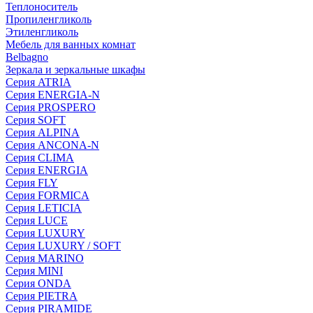
Теплоноситель
Пропиленгликоль
Этиленгликоль
Мебель для ванных комнат
Belbagno
Зеркала и зеркальные шкафы
Серия ATRIA
Серия ENERGIA-N
Серия PROSPERO
Серия SOFT
Серия ALPINA
Серия ANCONA-N
Серия CLIMA
Серия ENERGIA
Серия FLY
Серия FORMICA
Серия LETICIA
Серия LUCE
Серия LUXURY
Серия LUXURY / SOFT
Серия MARINO
Серия MINI
Серия ONDA
Серия PIETRA
Серия PIRAMIDE