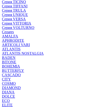
Серия TICINO
Серия TIFFANI
Серия TRULA
Серия UNIQUE
Серия VERSA
Серия VITTORIA
Серия VOLTURNO
Cezares
AMALFA
APHRODITE
ARTICOLI VARI
ATLANTIS
ATLANTIS NOSTALGIA
BADEN
BITONE
BOHEMIA
BUTTERFLY
CASCADO
CITY
COSMO
DIAMOND
DIANA
DOLCE
ECO
ELITE