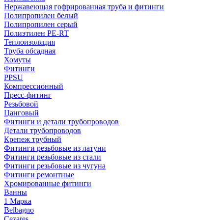
Нержавеющая гофрированная труба и фитинги
Полипропилен белый
Полипропилен серый
Полиэтилен PE-RT
Теплоизоляция
Труба обсадная
Хомуты
Фитинги
PPSU
Компрессионный
Пресс-фитинг
Резьбовой
Цанговый
Фитинги и детали трубопроводов
Детали трубопроводов
Крепеж трубный
Фитинги резьбовые из латуни
Фитинги резьбовые из стали
Фитинги резьбовые из чугуна
Фитинги ремонтные
Хромированные фитинги
Ванны
1 Марка
Belbagno
Cezares