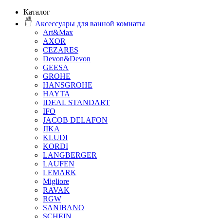
Каталог
Аксессуары для ванной комнаты
Art&Max
AXOR
CEZARES
Devon&Devon
GEESA
GROHE
HANSGROHE
HAYTA
IDEAL STANDART
IFO
JACOB DELAFON
JIKA
KLUDI
KORDI
LANGBERGER
LAUFEN
LEMARK
Migliore
RAVAK
RGW
SANIBANO
SCHEIN