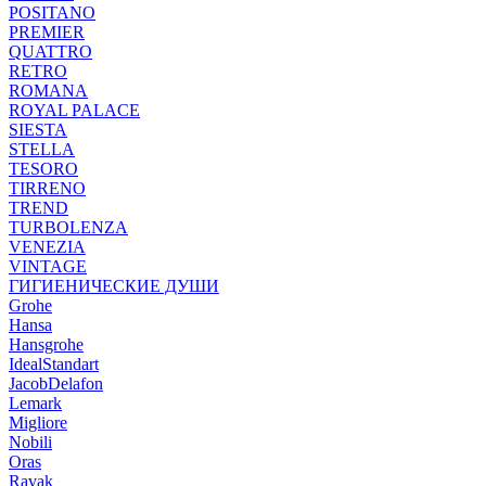
POSITANO
PREMIER
QUATTRO
RETRO
ROMANA
ROYAL PALACE
SIESTA
STELLA
TESORO
TIRRENO
TREND
TURBOLENZA
VENEZIA
VINTAGE
ГИГИЕНИЧЕСКИЕ ДУШИ
Grohe
Hansa
Hansgrohe
IdealStandart
JacobDelafon
Lemark
Migliore
Nobili
Oras
Ravak