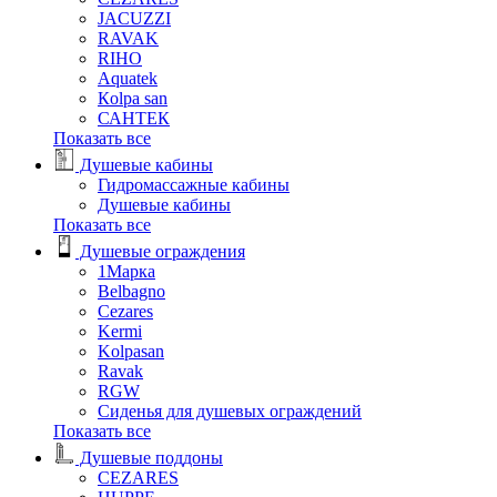
JACUZZI
RAVAK
RIHO
Аquatek
Кolpa san
САНТЕК
Показать все
Душевые кабины
Гидромассажные кабины
Душевые кабины
Показать все
Душевые ограждения
1Марка
Belbagno
Cezares
Kermi
Kolpasan
Ravak
RGW
Сиденья для душевых ограждений
Показать все
Душевые поддоны
CEZARES