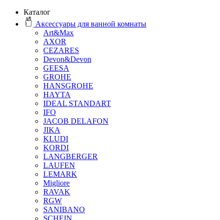
Каталог
Аксессуары для ванной комнаты
Art&Max
AXOR
CEZARES
Devon&Devon
GEESA
GROHE
HANSGROHE
HAYTA
IDEAL STANDART
IFO
JACOB DELAFON
JIKA
KLUDI
KORDI
LANGBERGER
LAUFEN
LEMARK
Migliore
RAVAK
RGW
SANIBANO
SCHEIN