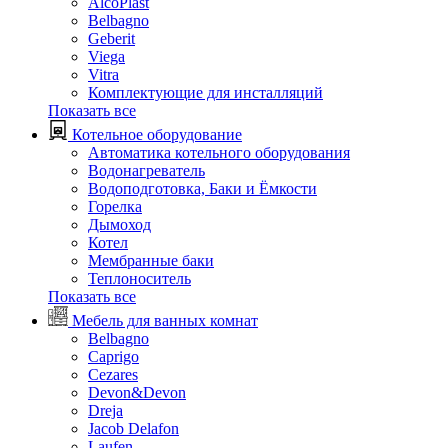
AlcoPlast
Belbagno
Geberit
Viega
Vitra
Комплектующие для инсталляций
Показать все
Котельное оборудование
Автоматика котельного оборудования
Водонагреватель
Водоподготовка, Баки и Ёмкости
Горелка
Дымоход
Котел
Мембранные баки
Теплоноситель
Показать все
Мебель для ванных комнат
Belbagno
Caprigo
Cezares
Devon&Devon
Dreja
Jacob Delafon
Laufen