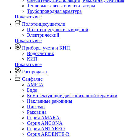
Смесители, Инсталляции, Раковины, Унитазы
Тепловые завесы и вентиляторы
Трубопроводная арматура
Показать все
Полотенцесушители
Полотенцесушитель водяной
Электрический
Показать все
Приборы учета и КИП
Водосчетчик
КИП
Показать все
Распродажа
Санфаянс
AMICA
Биде
Комплектующие для санитарной керамики
Накладные раковины
Писсуар
Раковина
Серия AMARA
Серия ANCONA
Серия ANTAREO
Серия ARDENTE-R