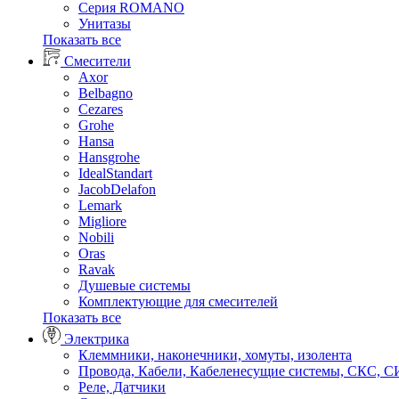
Серия ROMANO
Унитазы
Показать все
Смесители
Axor
Belbagno
Cezares
Grohe
Hansa
Hansgrohe
IdealStandart
JacobDelafon
Lemark
Migliore
Nobili
Oras
Ravak
Душевые системы
Комплектующие для смесителей
Показать все
Электрика
Клеммники, наконечники, хомуты, изолента
Провода, Кабели, Кабеленесущие системы, СКС, 
Реле, Датчики