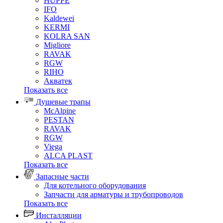
HUPPE
IFO
Kaldewei
KERMI
KOLRA SAN
Migliore
RAVAK
RGW
RIHO
Акватек
Показать все
Душевые трапы
McAlpine
PESTAN
RAVAK
RGW
Viega
АLCA PLAST
Показать все
Запасные части
Для котельного оборудования
Запчасти для арматуры и трубопроводов
Показать все
Инсталляции