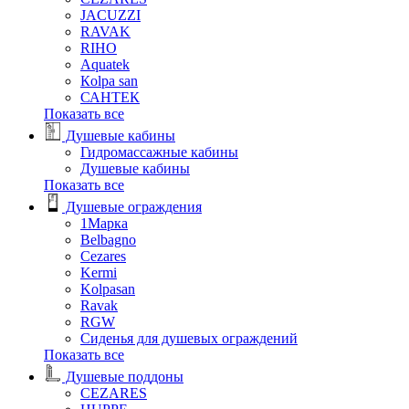
JACUZZI
RAVAK
RIHO
Аquatek
Кolpa san
САНТЕК
Показать все
Душевые кабины
Гидромассажные кабины
Душевые кабины
Показать все
Душевые ограждения
1Марка
Belbagno
Cezares
Kermi
Kolpasan
Ravak
RGW
Сиденья для душевых ограждений
Показать все
Душевые поддоны
CEZARES