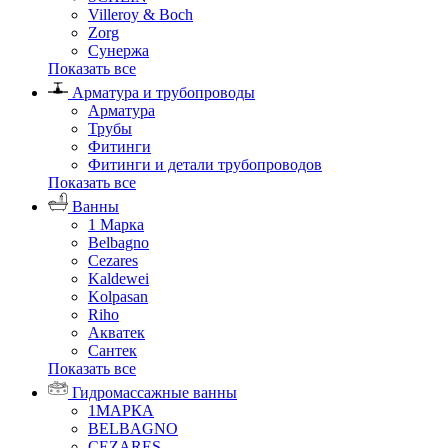
Villeroy & Boch
Zorg
Сунержа
Показать все
Арматура и трубопроводы
Арматура
Трубы
Фитинги
Фитинги и детали трубопроводов
Показать все
Ванны
1 Марка
Belbagno
Cezares
Kaldewei
Kolpasan
Riho
Акватек
Сантек
Показать все
Гидромассажные ванны
1МАРКА
BELBAGNO
CEZARES