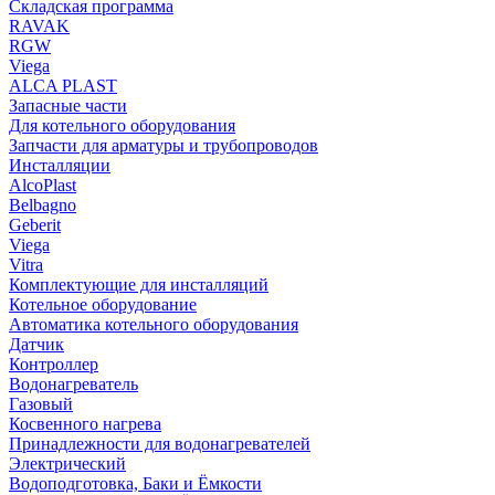
Складская программа
RAVAK
RGW
Viega
АLCA PLAST
Запасные части
Для котельного оборудования
Запчасти для арматуры и трубопроводов
Инсталляции
AlcoPlast
Belbagno
Geberit
Viega
Vitra
Комплектующие для инсталляций
Котельное оборудование
Автоматика котельного оборудования
Датчик
Контроллер
Водонагреватель
Газовый
Косвенного нагрева
Принадлежности для водонагревателей
Электрический
Водоподготовка, Баки и Ёмкости