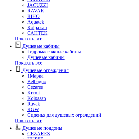
JACUZZI
RAVAK
RIHO
Аquatek
Кolpa san
САНТЕК
Показать все
Душевые кабины
Гидромассажные кабины
Душевые кабины
Показать все
Душевые ограждения
1Марка
Belbagno
Cezares
Kermi
Kolpasan
Ravak
RGW
Сиденья для душевых ограждений
Показать все
Душевые поддоны
CEZARES