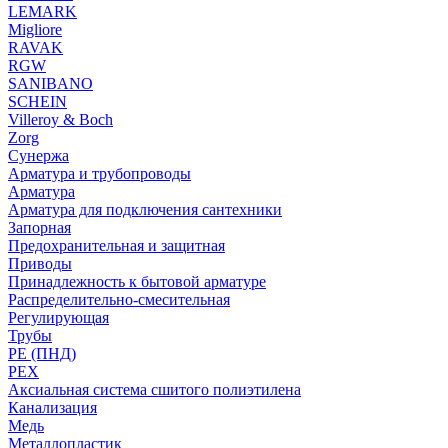
LEMARK
Migliore
RAVAK
RGW
SANIBANO
SCHEIN
Villeroy & Boch
Zorg
Сунержа
Арматура и трубопроводы
Арматура
Арматура для подключения сантехники
Запорная
Предохранительная и защитная
Приводы
Принадлежность к бытовой арматуре
Распределительно-смесительная
Регулирующая
Трубы
PE (ПНД)
PEX
Аксиальная система сшитого полиэтилена
Канализация
Медь
Металлопластик