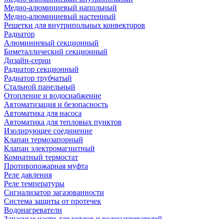
Медно-алюминиевый напольный
Медно-алюминиевый настенный
Решетки для внутрипольных конвекторов
Радиатор
Алюминиевый секционный
Биметаллический секционный
Дизайн-серии
Радиатор секционный
Радиатор трубчатый
Стальной панельный
Отопление и водоснабжение
Автоматизация и безопасность
Автоматика для насоса
Автоматика для тепловых пунктов
Изолирующее соединение
Клапан термозапорный
Клапан электромагнитный
Комнатный термостат
Противопожарная муфта
Реле давления
Реле температуры
Сигнализатор загазованности
Система защиты от протечек
Водонагреватели
Запасные части для котлов и водонагревателей