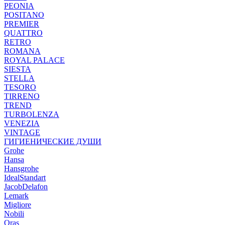
PEONIA
POSITANO
PREMIER
QUATTRO
RETRO
ROMANA
ROYAL PALACE
SIESTA
STELLA
TESORO
TIRRENO
TREND
TURBOLENZA
VENEZIA
VINTAGE
ГИГИЕНИЧЕСКИЕ ДУШИ
Grohe
Hansa
Hansgrohe
IdealStandart
JacobDelafon
Lemark
Migliore
Nobili
Oras