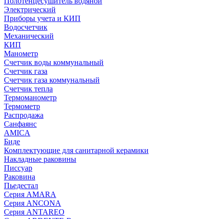
Полотенцесушитель водяной
Электрический
Приборы учета и КИП
Водосчетчик
Механический
КИП
Манометр
Счетчик воды коммунальный
Счетчик газа
Счетчик газа коммунальный
Счетчик тепла
Термоманометр
Термометр
Распродажа
Санфаянс
AMICA
Биде
Комплектующие для санитарной керамики
Накладные раковины
Писсуар
Раковина
Пьедестал
Серия AMARA
Серия ANCONA
Серия ANTAREO