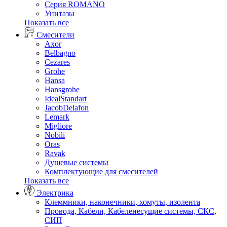
Серия ROMANO
Унитазы
Показать все
Смесители
Axor
Belbagno
Cezares
Grohe
Hansa
Hansgrohe
IdealStandart
JacobDelafon
Lemark
Migliore
Nobili
Oras
Ravak
Душевые системы
Комплектующие для смесителей
Показать все
Электрика
Клеммники, наконечники, хомуты, изолента
Провода, Кабели, Кабеленесущие системы, СКС,
СИП