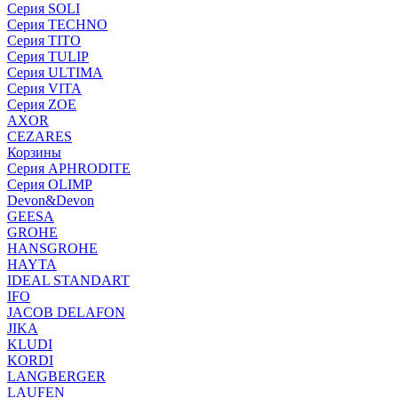
Серия SOLI
Серия TECHNO
Серия TITO
Серия TULIP
Серия ULTIMA
Серия VITA
Серия ZOE
AXOR
CEZARES
Корзины
Серия APHRODITE
Серия OLIMP
Devon&Devon
GEESA
GROHE
HANSGROHE
HAYTA
IDEAL STANDART
IFO
JACOB DELAFON
JIKA
KLUDI
KORDI
LANGBERGER
LAUFEN