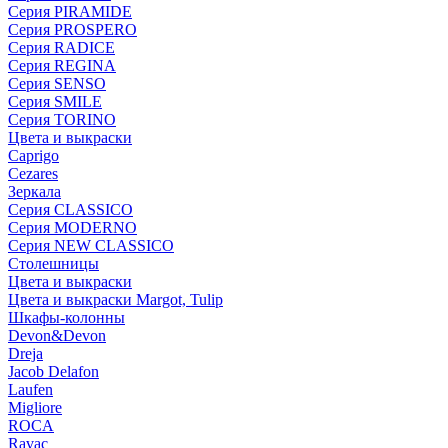
Серия PIRAMIDE
Серия PROSPERO
Серия RADICE
Серия REGINA
Серия SENSO
Серия SMILE
Серия TORINO
Цвета и выкраски
Caprigo
Cezares
Зеркала
Серия CLASSICO
Серия MODERNO
Серия NEW CLASSICO
Столешницы
Цвета и выкраски
Цвета и выкраски Margot, Tulip
Шкафы-колонны
Devon&Devon
Dreja
Jacob Delafon
Laufen
Migliore
ROCA
Rаvac