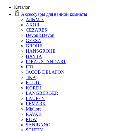
Каталог
Аксессуары для ванной комнаты
Art&Max
AXOR
CEZARES
Devon&Devon
GEESA
GROHE
HANSGROHE
HAYTA
IDEAL STANDART
IFO
JACOB DELAFON
JIKA
KLUDI
KORDI
LANGBERGER
LAUFEN
LEMARK
Migliore
RAVAK
RGW
SANIBANO
SCHEIN