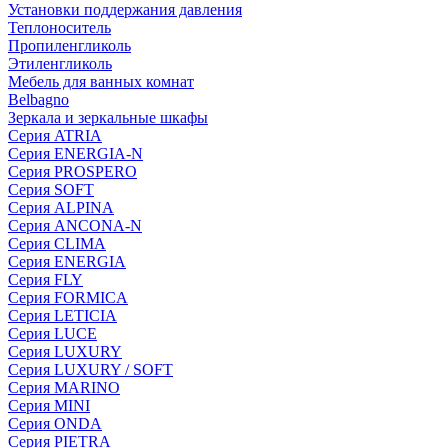
Установки поддержания давления
Теплоноситель
Пропиленгликоль
Этиленгликоль
Мебель для ванных комнат
Belbagno
Зеркала и зеркальные шкафы
Серия ATRIA
Серия ENERGIA-N
Серия PROSPERO
Серия SOFT
Серия ALPINA
Серия ANCONA-N
Серия CLIMA
Серия ENERGIA
Серия FLY
Серия FORMICA
Серия LETICIA
Серия LUCE
Серия LUXURY
Серия LUXURY / SOFT
Серия MARINO
Серия MINI
Серия ONDA
Серия PIETRA