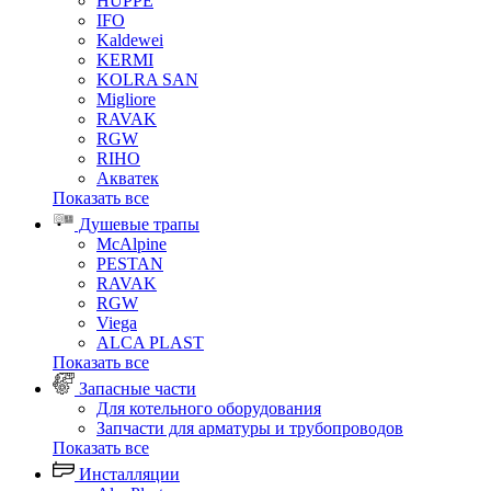
HUPPE
IFO
Kaldewei
KERMI
KOLRA SAN
Migliore
RAVAK
RGW
RIHO
Акватек
Показать все
Душевые трапы
McAlpine
PESTAN
RAVAK
RGW
Viega
АLCA PLAST
Показать все
Запасные части
Для котельного оборудования
Запчасти для арматуры и трубопроводов
Показать все
Инсталляции