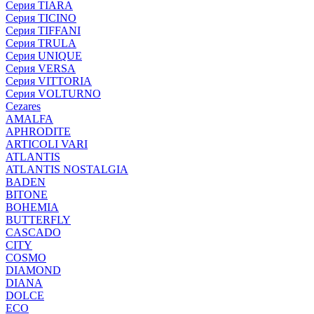
Серия TIARA
Серия TICINO
Серия TIFFANI
Серия TRULA
Серия UNIQUE
Серия VERSA
Серия VITTORIA
Серия VOLTURNO
Cezares
AMALFA
APHRODITE
ARTICOLI VARI
ATLANTIS
ATLANTIS NOSTALGIA
BADEN
BITONE
BOHEMIA
BUTTERFLY
CASCADO
CITY
COSMO
DIAMOND
DIANA
DOLCE
ECO