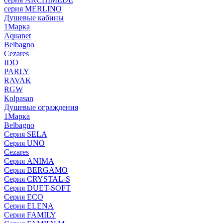
серия MERLINO
Душевые кабины
1Марка
Aquanet
Belbagno
Cezares
IDO
PARLY
RAVAK
RGW
Кolpasan
Душевые ограждения
1Марка
Belbagno
Серия SELA
Серия UNO
Cezares
Серия ANIMA
Серия BERGAMO
Серия CRYSTAL-S
Серия DUET-SOFT
Серия ECO
Серия ELENA
Серия FAMILY