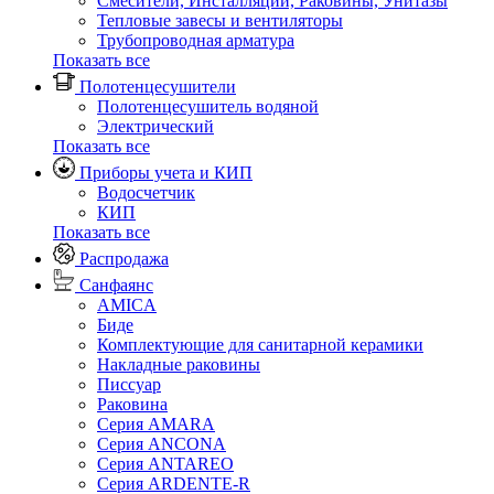
Смесители, Инсталляции, Раковины, Унитазы
Тепловые завесы и вентиляторы
Трубопроводная арматура
Показать все
Полотенцесушители
Полотенцесушитель водяной
Электрический
Показать все
Приборы учета и КИП
Водосчетчик
КИП
Показать все
Распродажа
Санфаянс
AMICA
Биде
Комплектующие для санитарной керамики
Накладные раковины
Писсуар
Раковина
Серия AMARA
Серия ANCONA
Серия ANTAREO
Серия ARDENTE-R