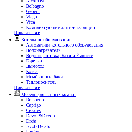
AlcoPlast
Belbagno
Geberit
Viega
Vitra
Комплектующие для инсталляций
Показать все
Котельное оборудование
Автоматика котельного оборудования
Водонагреватель
Водоподготовка, Баки и Ёмкости
Горелка
Дымоход
Котел
Мембранные баки
Теплоноситель
Показать все
Мебель для ванных комнат
Belbagno
Caprigo
Cezares
Devon&Devon
Dreja
Jacob Delafon
Laufen