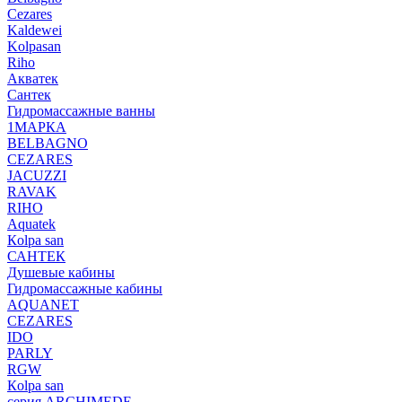
Cezares
Kaldewei
Kolpasan
Riho
Акватек
Сантек
Гидромассажные ванны
1МАРКА
BELBAGNO
CEZARES
JACUZZI
RAVAK
RIHO
Аquatek
Кolpa san
САНТЕК
Душевые кабины
Гидромассажные кабины
AQUANET
CEZARES
IDO
PARLY
RGW
Кolpa san
серия ARCHIMEDE