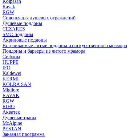
Kolpasan
Ravak
RGW
Сиденья для душевых ограждений
Душевые поддоны
CEZARES
SMC-поддоны
Акриловые поддоны
Встраиваемые литые поддоны из искусственного мрамора
Поддоны и барьеры из литого мрамора
Сифоны
HUPPE
IFO
Kaldewei
KERMI
KOLRA SAN
Migliore
RAVAK
RGW
RIHO
Акватек
Душевые трапы
McAlpine
PESTAN
Заказная программа