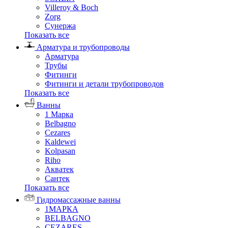
Villeroy & Boch
Zorg
Сунержа
Показать все
Арматура и трубопроводы
Арматура
Трубы
Фитинги
Фитинги и детали трубопроводов
Показать все
Ванны
1 Марка
Belbagno
Cezares
Kaldewei
Kolpasan
Riho
Акватек
Сантек
Показать все
Гидромассажные ванны
1МАРКА
BELBAGNO
CEZARES