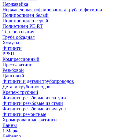
Нержавейка
Нержавеющая гофрированная труба и фитинги
Полипропилен белый
Полипропилен серый
Полиэтилен PE-RT
Теплоизоляция
Труба обсадная
Хомуты
Фитинги
PPSU
Компрессионный
Пресс-фитинг
Резьбовой
Цанговый
Фитинги и детали трубопроводов
Детали трубопроводов
Крепеж трубный
Фитинги резьбовые из латуни
Фитинги резьбовые из стали
Фитинги резьбовые из чугуна
Фитинги ремонтные
Хромированные фитинги
Ванны
1 Марка
Belbagno