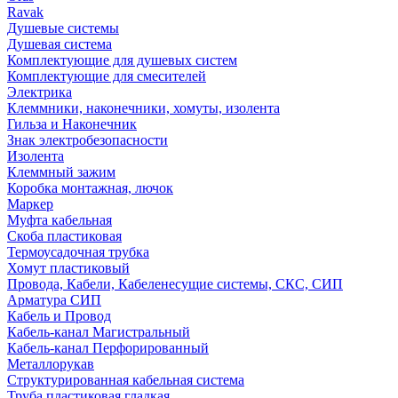
Ravak
Душевые системы
Душевая система
Комплектующие для душевых систем
Комплектующие для смесителей
Электрика
Клеммники, наконечники, хомуты, изолента
Гильза и Наконечник
Знак электробезопасности
Изолента
Клеммный зажим
Коробка монтажная, лючок
Маркер
Муфта кабельная
Скоба пластиковая
Термоусадочная трубка
Хомут пластиковый
Провода, Кабели, Кабеленесущие системы, СКС, СИП
Арматура СИП
Кабель и Провод
Кабель-канал Магистральный
Кабель-канал Перфорированный
Металлорукав
Структурированная кабельная система
Труба пластиковая гладкая