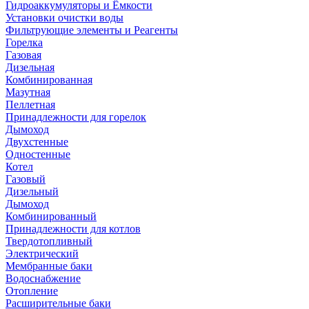
Гидроаккумуляторы и Ёмкости
Установки очистки воды
Фильтрующие элементы и Реагенты
Горелка
Газовая
Дизельная
Комбинированная
Мазутная
Пеллетная
Принадлежности для горелок
Дымоход
Двухстенные
Одностенные
Котел
Газовый
Дизельный
Дымоход
Комбинированный
Принадлежности для котлов
Твердотопливный
Электрический
Мембранные баки
Водоснабжение
Отопление
Расширительные баки