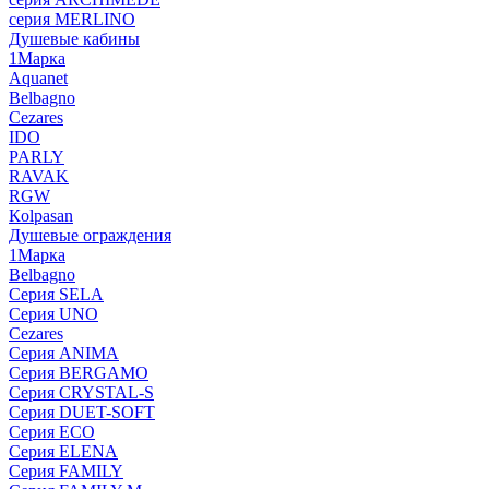
серия MERLINO
Душевые кабины
1Марка
Aquanet
Belbagno
Cezares
IDO
PARLY
RAVAK
RGW
Кolpasan
Душевые ограждения
1Марка
Belbagno
Серия SELA
Серия UNO
Cezares
Серия ANIMA
Серия BERGAMO
Серия CRYSTAL-S
Серия DUET-SOFT
Серия ECO
Серия ELENA
Серия FAMILY