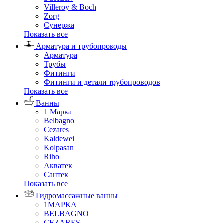
Villeroy & Boch
Zorg
Сунержа
Показать все
Арматура и трубопроводы
Арматура
Трубы
Фитинги
Фитинги и детали трубопроводов
Показать все
Ванны
1 Марка
Belbagno
Cezares
Kaldewei
Kolpasan
Riho
Акватек
Сантек
Показать все
Гидромассажные ванны
1МАРКА
BELBAGNO
CEZARES