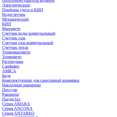
Полотенцесушитель водяной
Электрический
Приборы учета и КИП
Водосчетчик
Механический
КИП
Манометр
Счетчик воды коммунальный
Счетчик газа
Счетчик газа коммунальный
Счетчик тепла
Термоманометр
Термометр
Распродажа
Санфаянс
AMICA
Биде
Комплектующие для санитарной керамики
Накладные раковины
Писсуар
Раковина
Пьедестал
Серия AMARA
Серия ANCONA
Серия ANTAREO