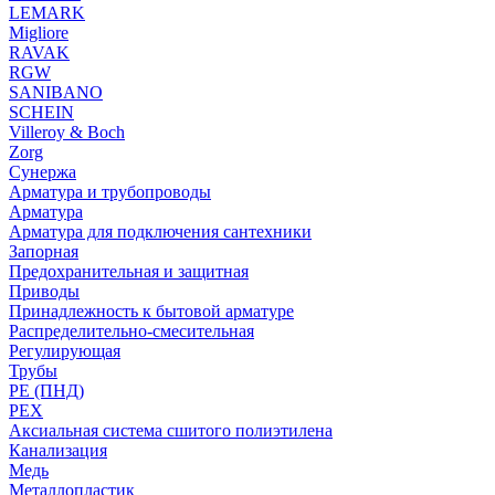
LEMARK
Migliore
RAVAK
RGW
SANIBANO
SCHEIN
Villeroy & Boch
Zorg
Сунержа
Арматура и трубопроводы
Арматура
Арматура для подключения сантехники
Запорная
Предохранительная и защитная
Приводы
Принадлежность к бытовой арматуре
Распределительно-смесительная
Регулирующая
Трубы
PE (ПНД)
PEX
Аксиальная система сшитого полиэтилена
Канализация
Медь
Металлопластик