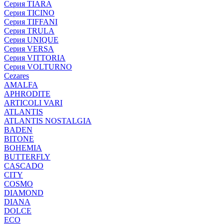
Серия TIARA
Серия TICINO
Серия TIFFANI
Серия TRULA
Серия UNIQUE
Серия VERSA
Серия VITTORIA
Серия VOLTURNO
Cezares
AMALFA
APHRODITE
ARTICOLI VARI
ATLANTIS
ATLANTIS NOSTALGIA
BADEN
BITONE
BOHEMIA
BUTTERFLY
CASCADO
CITY
COSMO
DIAMOND
DIANA
DOLCE
ECO