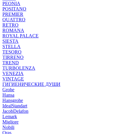
PEONIA
POSITANO
PREMIER
QUATTRO
RETRO
ROMANA
ROYAL PALACE
SIESTA
STELLA
TESORO
TIRRENO
TREND
TURBOLENZA
VENEZIA
VINTAGE
ГИГИЕНИЧЕСКИЕ ДУШИ
Grohe
Hansa
Hansgrohe
IdealStandart
JacobDelafon
Lemark
Migliore
Nobili
Oras