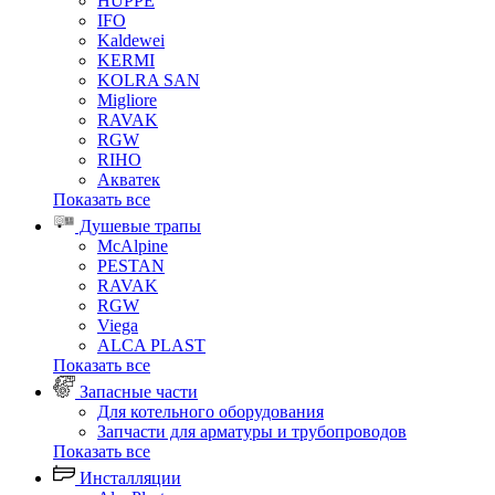
HUPPE
IFO
Kaldewei
KERMI
KOLRA SAN
Migliore
RAVAK
RGW
RIHO
Акватек
Показать все
Душевые трапы
McAlpine
PESTAN
RAVAK
RGW
Viega
АLCA PLAST
Показать все
Запасные части
Для котельного оборудования
Запчасти для арматуры и трубопроводов
Показать все
Инсталляции