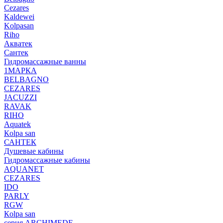
Cezares
Kaldewei
Kolpasan
Riho
Акватек
Сантек
Гидромассажные ванны
1МАРКА
BELBAGNO
CEZARES
JACUZZI
RAVAK
RIHO
Аquatek
Кolpa san
САНТЕК
Душевые кабины
Гидромассажные кабины
AQUANET
CEZARES
IDO
PARLY
RGW
Кolpa san
серия ARCHIMEDE