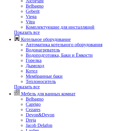
AlcoPlast
Belbagno
Geberit
Viega
Vitra
Комплектующие для инсталляций
Показать все
Котельное оборудование
Автоматика котельного оборудования
Водонагреватель
Водоподготовка, Баки и Ёмкости
Горелка
Дымоход
Котел
Мембранные баки
Теплоноситель
Показать все
Мебель для ванных комнат
Belbagno
Caprigo
Cezares
Devon&Devon
Dreja
Jacob Delafon
Laufen