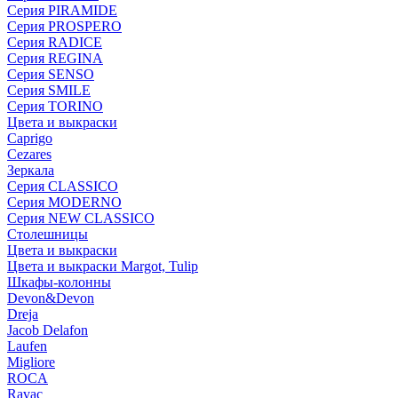
Серия PIRAMIDE
Серия PROSPERO
Серия RADICE
Серия REGINA
Серия SENSO
Серия SMILE
Серия TORINO
Цвета и выкраски
Caprigo
Cezares
Зеркала
Серия CLASSICO
Серия MODERNO
Серия NEW CLASSICO
Столешницы
Цвета и выкраски
Цвета и выкраски Margot, Tulip
Шкафы-колонны
Devon&Devon
Dreja
Jacob Delafon
Laufen
Migliore
ROCA
Rаvac