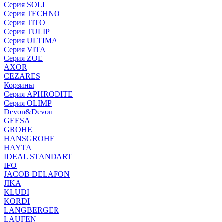
Серия SOLI
Серия TECHNO
Серия TITO
Серия TULIP
Серия ULTIMA
Серия VITA
Серия ZOE
AXOR
CEZARES
Корзины
Серия APHRODITE
Серия OLIMP
Devon&Devon
GEESA
GROHE
HANSGROHE
HAYTA
IDEAL STANDART
IFO
JACOB DELAFON
JIKA
KLUDI
KORDI
LANGBERGER
LAUFEN