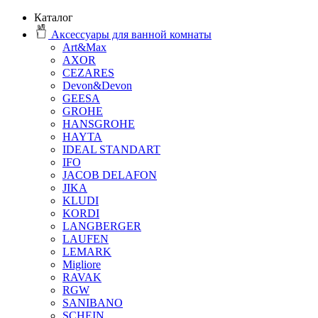
Каталог
Аксессуары для ванной комнаты
Art&Max
AXOR
CEZARES
Devon&Devon
GEESA
GROHE
HANSGROHE
HAYTA
IDEAL STANDART
IFO
JACOB DELAFON
JIKA
KLUDI
KORDI
LANGBERGER
LAUFEN
LEMARK
Migliore
RAVAK
RGW
SANIBANO
SCHEIN