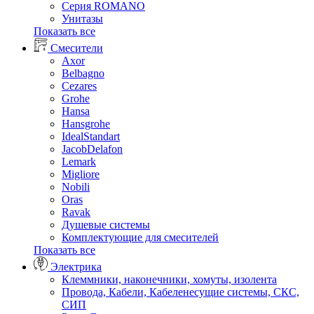
Серия ROMANO
Унитазы
Показать все
Смесители
Axor
Belbagno
Cezares
Grohe
Hansa
Hansgrohe
IdealStandart
JacobDelafon
Lemark
Migliore
Nobili
Oras
Ravak
Душевые системы
Комплектующие для смесителей
Показать все
Электрика
Клеммники, наконечники, хомуты, изолента
Провода, Кабели, Кабеленесущие системы, СКС,
СИП