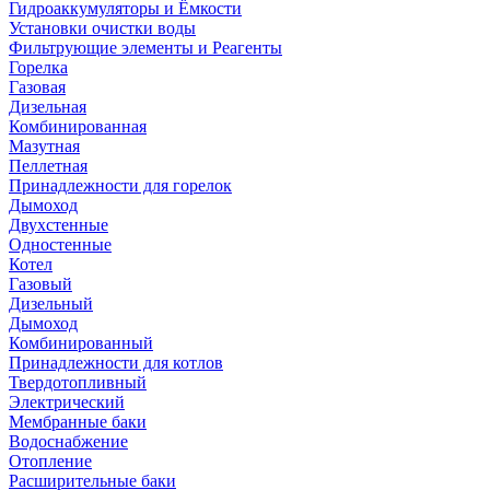
Гидроаккумуляторы и Ёмкости
Установки очистки воды
Фильтрующие элементы и Реагенты
Горелка
Газовая
Дизельная
Комбинированная
Мазутная
Пеллетная
Принадлежности для горелок
Дымоход
Двухстенные
Одностенные
Котел
Газовый
Дизельный
Дымоход
Комбинированный
Принадлежности для котлов
Твердотопливный
Электрический
Мембранные баки
Водоснабжение
Отопление
Расширительные баки