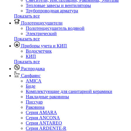
Смесители, Инсталляции, Раковины, Унитазы
Тепловые завесы и вентиляторы
Трубопроводная арматура
Показать все
Полотенцесушители
Полотенцесушитель водяной
Электрический
Показать все
Приборы учета и КИП
Водосчетчик
КИП
Показать все
Распродажа
Санфаянс
AMICA
Биде
Комплектующие для санитарной керамики
Накладные раковины
Писсуар
Раковина
Серия AMARA
Серия ANCONA
Серия ANTAREO
Серия ARDENTE-R