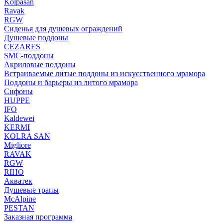
Kolpasan
Ravak
RGW
Сиденья для душевых ограждений
Душевые поддоны
CEZARES
SMC-поддоны
Акриловые поддоны
Встраиваемые литые поддоны из искусственного мрамора
Поддоны и барьеры из литого мрамора
Сифоны
HUPPE
IFO
Kaldewei
KERMI
KOLRA SAN
Migliore
RAVAK
RGW
RIHO
Акватек
Душевые трапы
McAlpine
PESTAN
Заказная программа