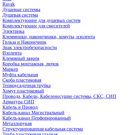
Ravak
Душевые системы
Душевая система
Комплектующие для душевых систем
Комплектующие для смесителей
Электрика
Клеммники, наконечники, хомуты, изолента
Гильза и Наконечник
Знак электробезопасности
Изолента
Клеммный зажим
Коробка монтажная, лючок
Маркер
Муфта кабельная
Скоба пластиковая
Термоусадочная трубка
Хомут пластиковый
Провода, Кабели, Кабеленесущие системы, СКС, СИП
Арматура СИП
Кабель и Провод
Кабель-канал Магистральный
Кабель-канал Перфорированный
Металлорукав
Структурированная кабельная система
Труба пластиковая гладкая