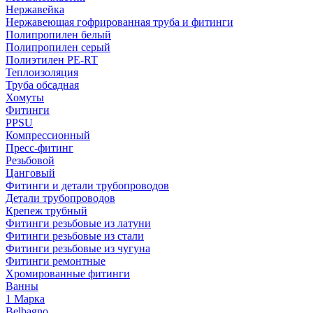
Нержавейка
Нержавеющая гофрированная труба и фитинги
Полипропилен белый
Полипропилен серый
Полиэтилен PE-RT
Теплоизоляция
Труба обсадная
Хомуты
Фитинги
PPSU
Компрессионный
Пресс-фитинг
Резьбовой
Цанговый
Фитинги и детали трубопроводов
Детали трубопроводов
Крепеж трубный
Фитинги резьбовые из латуни
Фитинги резьбовые из стали
Фитинги резьбовые из чугуна
Фитинги ремонтные
Хромированные фитинги
Ванны
1 Марка
Belbagno