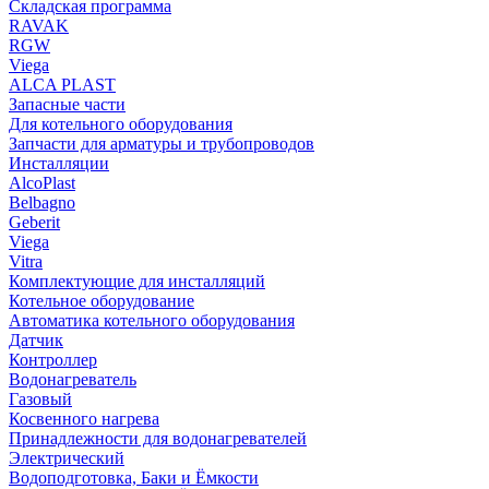
Складская программа
RAVAK
RGW
Viega
АLCA PLAST
Запасные части
Для котельного оборудования
Запчасти для арматуры и трубопроводов
Инсталляции
AlcoPlast
Belbagno
Geberit
Viega
Vitra
Комплектующие для инсталляций
Котельное оборудование
Автоматика котельного оборудования
Датчик
Контроллер
Водонагреватель
Газовый
Косвенного нагрева
Принадлежности для водонагревателей
Электрический
Водоподготовка, Баки и Ёмкости