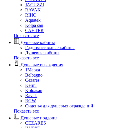
JACUZZI
RAVAK
RIHO
Аquatek
Кolpa san
САНТЕК
Показать все
Душевые кабины
Гидромассажные кабины
Душевые кабины
Показать все
Душевые ограждения
1Марка
Belbagno
Cezares
Kermi
Kolpasan
Ravak
RGW
Сиденья для душевых ограждений
Показать все
Душевые поддоны
CEZARES