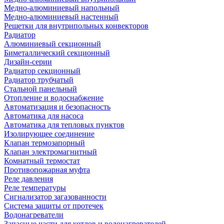
Медно-алюминиевый напольный
Медно-алюминиевый настенный
Решетки для внутрипольных конвекторов
Радиатор
Алюминиевый секционный
Биметаллический секционный
Дизайн-серии
Радиатор секционный
Радиатор трубчатый
Стальной панельный
Отопление и водоснабжение
Автоматизация и безопасность
Автоматика для насоса
Автоматика для тепловых пунктов
Изолирующее соединение
Клапан термозапорный
Клапан электромагнитный
Комнатный термостат
Противопожарная муфта
Реле давления
Реле температуры
Сигнализатор загазованности
Система защиты от протечек
Водонагреватели
Запасные части для котлов и водонагревателей