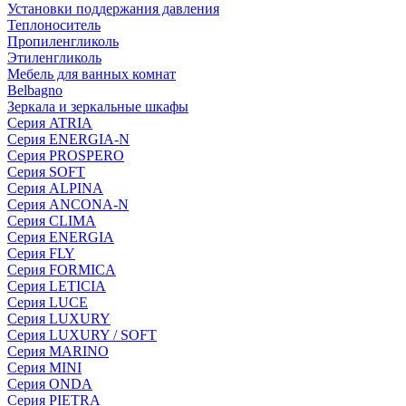
Установки поддержания давления
Теплоноситель
Пропиленгликоль
Этиленгликоль
Мебель для ванных комнат
Belbagno
Зеркала и зеркальные шкафы
Серия ATRIA
Серия ENERGIA-N
Серия PROSPERO
Серия SOFT
Серия ALPINA
Серия ANCONA-N
Серия CLIMA
Серия ENERGIA
Серия FLY
Серия FORMICA
Серия LETICIA
Серия LUCE
Серия LUXURY
Серия LUXURY / SOFT
Серия MARINO
Серия MINI
Серия ONDA
Серия PIETRA