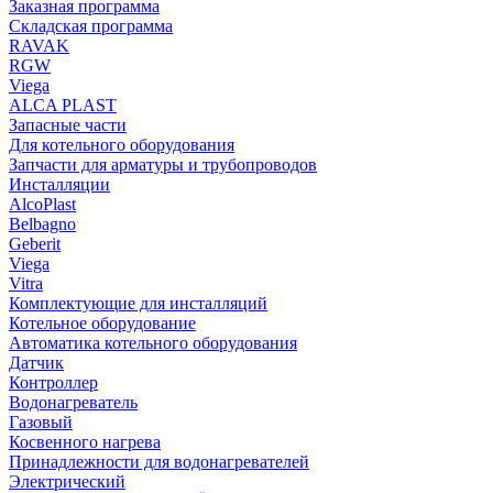
Заказная программа
Складская программа
RAVAK
RGW
Viega
АLCA PLAST
Запасные части
Для котельного оборудования
Запчасти для арматуры и трубопроводов
Инсталляции
AlcoPlast
Belbagno
Geberit
Viega
Vitra
Комплектующие для инсталляций
Котельное оборудование
Автоматика котельного оборудования
Датчик
Контроллер
Водонагреватель
Газовый
Косвенного нагрева
Принадлежности для водонагревателей
Электрический