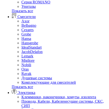
Серия ROMANO
Унитазы
Показать все
Смесители
Axor
Belbagno
Cezares
Grohe
Hansa
Hansgrohe
IdealStandart
JacobDelafon
Lemark
Migliore
Nobili
Oras
Ravak
Душевые системы
Комплектующие для смесителей
Показать все
Электрика
Клеммники, наконечники, хомуты, изолента
Провода, Кабели, Кабеленесущие системы, СКС,
СИП