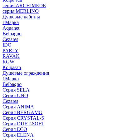
серия ARCHIMEDE
серия MERLINO
Душевые кабины
1Марка
Aquanet
Belbagno
Cezares
IDO
PARLY
RAVAK
RGW
Кolpasan
Душевые ограждения
1Марка
Belbagno
Серия SELA
Серия UNO
Cezares
Серия ANIMA
Серия BERGAMO
Серия CRYSTAL-S
Серия DUET-SOFT
Серия ECO
Серия ELENA