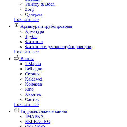
Villeroy & Boch
Zorg
Сунержа
Показать все
Арматура и трубопроводы
Арматура
Трубы
Фитинги
Фитинги и детали трубопроводов
Показать все
Ванны
1 Марка
Belbagno
Cezares
Kaldewei
Kolpasan
Riho
Акватек
Сантек
Показать все
Гидромассажные ванны
1МАРКА
BELBAGNO
CEZARES