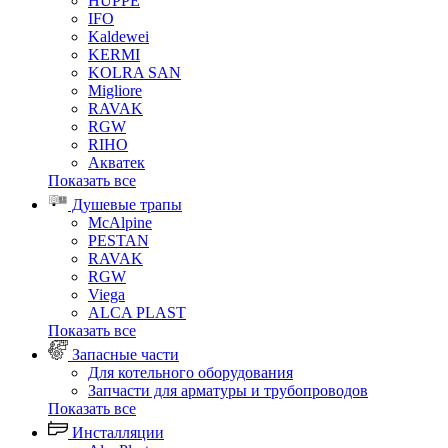
HUPPE
IFO
Kaldewei
KERMI
KOLRA SAN
Migliore
RAVAK
RGW
RIHO
Акватек
Показать все
Душевые трапы
McAlpine
PESTAN
RAVAK
RGW
Viega
АLCA PLAST
Показать все
Запасные части
Для котельного оборудования
Запчасти для арматуры и трубопроводов
Показать все
Инсталляции