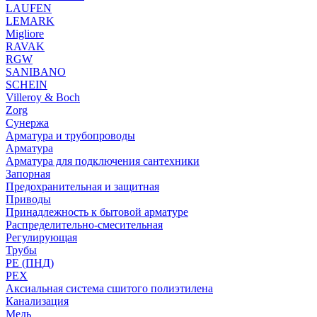
LAUFEN
LEMARK
Migliore
RAVAK
RGW
SANIBANO
SCHEIN
Villeroy & Boch
Zorg
Сунержа
Арматура и трубопроводы
Арматура
Арматура для подключения сантехники
Запорная
Предохранительная и защитная
Приводы
Принадлежность к бытовой арматуре
Распределительно-смесительная
Регулирующая
Трубы
PE (ПНД)
PEX
Аксиальная система сшитого полиэтилена
Канализация
Медь