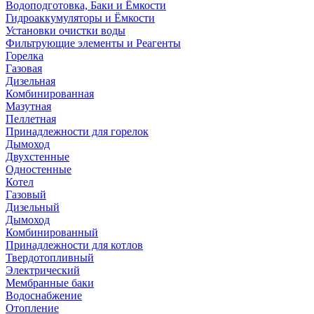
Водоподготовка, Баки и Ёмкости
Гидроаккумуляторы и Ёмкости
Установки очистки воды
Фильтрующие элементы и Реагенты
Горелка
Газовая
Дизельная
Комбинированная
Мазутная
Пеллетная
Принадлежности для горелок
Дымоход
Двухстенные
Одностенные
Котел
Газовый
Дизельный
Дымоход
Комбинированный
Принадлежности для котлов
Твердотопливный
Электрический
Мембранные баки
Водоснабжение
Отопление