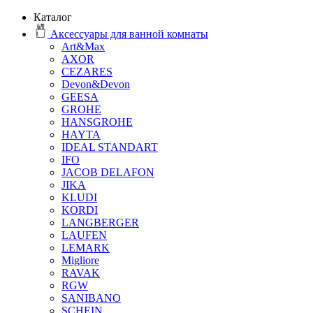
Каталог
Аксессуары для ванной комнаты
Art&Max
AXOR
CEZARES
Devon&Devon
GEESA
GROHE
HANSGROHE
HAYTA
IDEAL STANDART
IFO
JACOB DELAFON
JIKA
KLUDI
KORDI
LANGBERGER
LAUFEN
LEMARK
Migliore
RAVAK
RGW
SANIBANO
SCHEIN