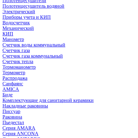
Полотенцесушители
Полотенцесушитель водяной
Электрический
Приборы учета и КИП
Водосчетчик
Механический
КИП
Манометр
Счетчик воды коммунальный
Счетчик газа
Счетчик газа коммунальный
Счетчик тепла
Термоманометр
Термометр
Распродажа
Санфаянс
AMICA
Биде
Комплектующие для санитарной керамики
Накладные раковины
Писсуар
Раковина
Пьедестал
Серия AMARA
Серия ANCONA