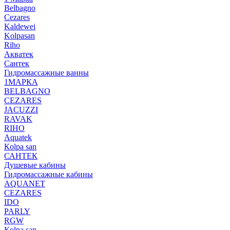
Belbagno
Cezares
Kaldewei
Kolpasan
Riho
Акватек
Сантек
Гидромассажные ванны
1МАРКА
BELBAGNO
CEZARES
JACUZZI
RAVAK
RIHO
Аquatek
Кolpa san
САНТЕК
Душевые кабины
Гидромассажные кабины
AQUANET
CEZARES
IDO
PARLY
RGW
Кolpa san