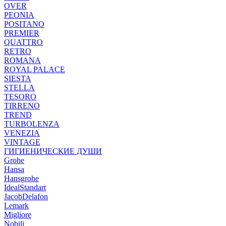
OVER
PEONIA
POSITANO
PREMIER
QUATTRO
RETRO
ROMANA
ROYAL PALACE
SIESTA
STELLA
TESORO
TIRRENO
TREND
TURBOLENZA
VENEZIA
VINTAGE
ГИГИЕНИЧЕСКИЕ ДУШИ
Grohe
Hansa
Hansgrohe
IdealStandart
JacobDelafon
Lemark
Migliore
Nobili