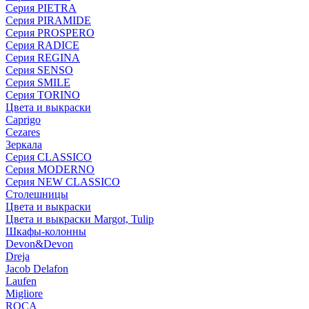
Серия PIETRA
Серия PIRAMIDE
Серия PROSPERO
Серия RADICE
Серия REGINA
Серия SENSO
Серия SMILE
Серия TORINO
Цвета и выкраски
Caprigo
Cezares
Зеркала
Серия CLASSICO
Серия MODERNO
Серия NEW CLASSICO
Столешницы
Цвета и выкраски
Цвета и выкраски Margot, Tulip
Шкафы-колонны
Devon&Devon
Dreja
Jacob Delafon
Laufen
Migliore
ROCA