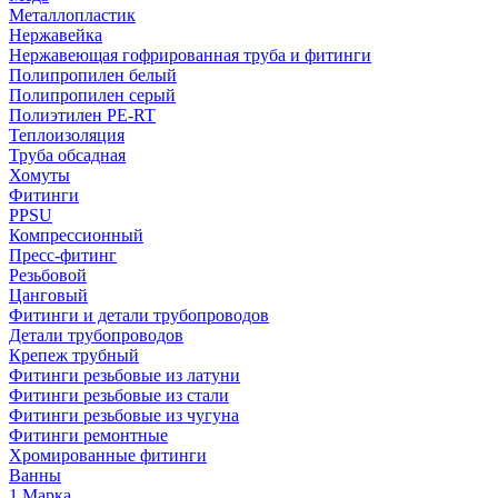
Металлопластик
Нержавейка
Нержавеющая гофрированная труба и фитинги
Полипропилен белый
Полипропилен серый
Полиэтилен PE-RT
Теплоизоляция
Труба обсадная
Хомуты
Фитинги
PPSU
Компрессионный
Пресс-фитинг
Резьбовой
Цанговый
Фитинги и детали трубопроводов
Детали трубопроводов
Крепеж трубный
Фитинги резьбовые из латуни
Фитинги резьбовые из стали
Фитинги резьбовые из чугуна
Фитинги ремонтные
Хромированные фитинги
Ванны
1 Марка