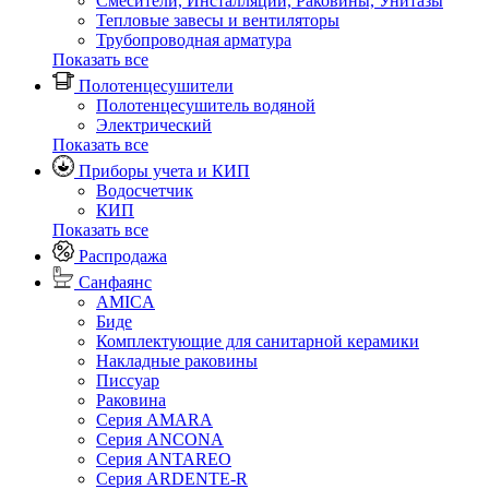
Смесители, Инсталляции, Раковины, Унитазы
Тепловые завесы и вентиляторы
Трубопроводная арматура
Показать все
Полотенцесушители
Полотенцесушитель водяной
Электрический
Показать все
Приборы учета и КИП
Водосчетчик
КИП
Показать все
Распродажа
Санфаянс
AMICA
Биде
Комплектующие для санитарной керамики
Накладные раковины
Писсуар
Раковина
Серия AMARA
Серия ANCONA
Серия ANTAREO
Серия ARDENTE-R