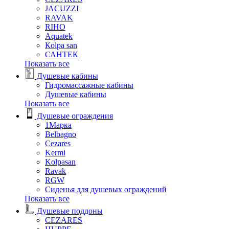
JACUZZI
RAVAK
RIHO
Аquatek
Кolpa san
САНТЕК
Показать все
Душевые кабины
Гидромассажные кабины
Душевые кабины
Показать все
Душевые ограждения
1Марка
Belbagno
Cezares
Kermi
Kolpasan
Ravak
RGW
Сиденья для душевых ограждений
Показать все
Душевые поддоны
CEZARES