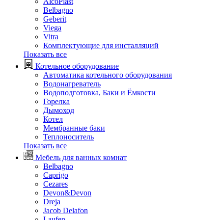
AlcoPlast
Belbagno
Geberit
Viega
Vitra
Комплектующие для инсталляций
Показать все
Котельное оборудование
Автоматика котельного оборудования
Водонагреватель
Водоподготовка, Баки и Ёмкости
Горелка
Дымоход
Котел
Мембранные баки
Теплоноситель
Показать все
Мебель для ванных комнат
Belbagno
Caprigo
Cezares
Devon&Devon
Dreja
Jacob Delafon
Laufen