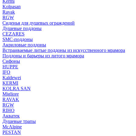
Kermi
Kolpasan
Ravak
RGW
Сиденья для душевых ограждений
Душевые поддоны
CEZARES
SMC-поддоны
Акриловые поддоны
Встраиваемые литые поддоны из искусственного мрамора
Поддоны и барьеры из литого мрамора
Сифоны
HUPPE
IFO
Kaldewei
KERMI
KOLRA SAN
Migliore
RAVAK
RGW
RIHO
Акватек
Душевые трапы
McAlpine
PESTAN