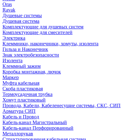
Oras
Ravak
Душевые системы
Душевая система
Комплектующие для душевых систем
Комплектующие для смесителей
Электрика
Клеммники, наконечники, хомуты, изолента
Гильза и Наконечник
Знак электробезопасности
Изолента
Клеммный зажим
Коробка монтажная, лючок
Маркер
Муфта кабельная
Скоба пластиковая
Термоусадочная трубка
Хомут пластиковый
Провода, Кабели, Кабеленесущие системы, СКС, СИП
Арматура СИП
Кабель и Провод
Кабель-канал Магистральный
Кабель-канал Перфорированный
Металлорукав
Структурированная кабельная система