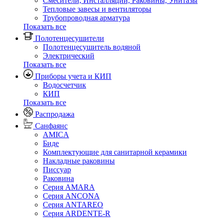
Смесители, Инсталляции, Раковины, Унитазы
Тепловые завесы и вентиляторы
Трубопроводная арматура
Показать все
Полотенцесушители
Полотенцесушитель водяной
Электрический
Показать все
Приборы учета и КИП
Водосчетчик
КИП
Показать все
Распродажа
Санфаянс
AMICA
Биде
Комплектующие для санитарной керамики
Накладные раковины
Писсуар
Раковина
Серия AMARA
Серия ANCONA
Серия ANTAREO
Серия ARDENTE-R