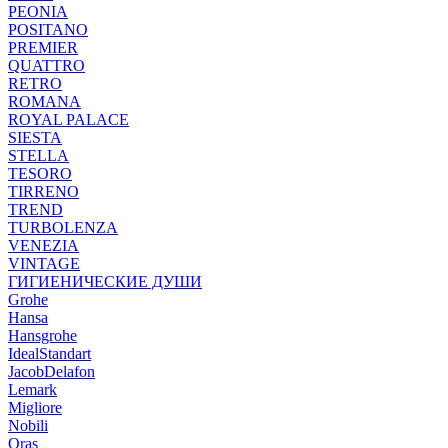
PEONIA
POSITANO
PREMIER
QUATTRO
RETRO
ROMANA
ROYAL PALACE
SIESTA
STELLA
TESORO
TIRRENO
TREND
TURBOLENZA
VENEZIA
VINTAGE
ГИГИЕНИЧЕСКИЕ ДУШИ
Grohe
Hansa
Hansgrohe
IdealStandart
JacobDelafon
Lemark
Migliore
Nobili
Oras