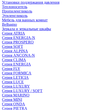
Установки поддержания давления
Теплоноситель
Пропиленгликоль
Этиленгликоль
Мебель для ванных комнат
Belbagno
Зеркала и зеркальные шкафы
Серия ATRIA
Серия ENERGIA-N
Серия PROSPERO
Серия SOFT
Серия ALPINA
Серия ANCONA-N
Серия CLIMA
Серия ENERGIA
Серия FLY
Серия FORMICA
Серия LETICIA
Серия LUCE
Серия LUXURY
Серия LUXURY / SOFT
Серия MARINO
Серия MINI
Серия ONDA
Серия PIETRA