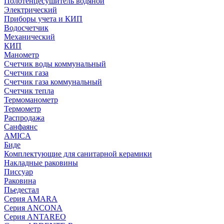
Полотенцесушитель водяной
Электрический
Приборы учета и КИП
Водосчетчик
Механический
КИП
Манометр
Счетчик воды коммунальный
Счетчик газа
Счетчик газа коммунальный
Счетчик тепла
Термоманометр
Термометр
Распродажа
Санфаянс
AMICA
Биде
Комплектующие для санитарной керамики
Накладные раковины
Писсуар
Раковина
Пьедестал
Серия AMARA
Серия ANCONA
Серия ANTAREO