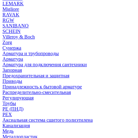
LEMARK
Migliore
RAVAK
RGW
SANIBANO
SCHEIN
Villeroy & Boch
Zorg
Сунержа
Арматура и трубопроводы
Арматура
Арматура для подключения сантехники
Запорная
Предохранительная и защитная
Приводы
Принадлежность к бытовой арматуре
Распределительно-смесительная
Регулирующая
Трубы
PE (ПНД)
PEX
Аксиальная система сшитого полиэтилена
Канализация
Медь
Металлопластик