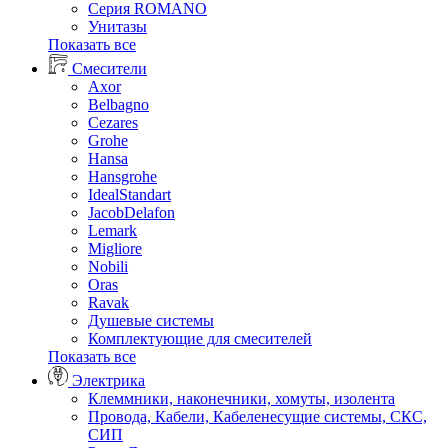
Серия ROMANO
Унитазы
Показать все
Смесители
Axor
Belbagno
Cezares
Grohe
Hansa
Hansgrohe
IdealStandart
JacobDelafon
Lemark
Migliore
Nobili
Oras
Ravak
Душевые системы
Комплектующие для смесителей
Показать все
Электрика
Клеммники, наконечники, хомуты, изолента
Провода, Кабели, Кабеленесущие системы, СКС,
СИП