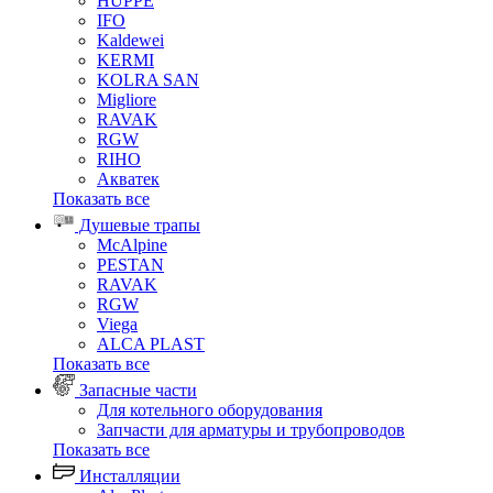
HUPPE
IFO
Kaldewei
KERMI
KOLRA SAN
Migliore
RAVAK
RGW
RIHO
Акватек
Показать все
Душевые трапы
McAlpine
PESTAN
RAVAK
RGW
Viega
АLCA PLAST
Показать все
Запасные части
Для котельного оборудования
Запчасти для арматуры и трубопроводов
Показать все
Инсталляции