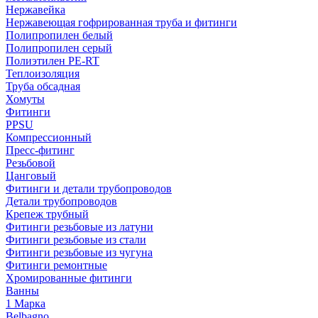
Нержавейка
Нержавеющая гофрированная труба и фитинги
Полипропилен белый
Полипропилен серый
Полиэтилен PE-RT
Теплоизоляция
Труба обсадная
Хомуты
Фитинги
PPSU
Компрессионный
Пресс-фитинг
Резьбовой
Цанговый
Фитинги и детали трубопроводов
Детали трубопроводов
Крепеж трубный
Фитинги резьбовые из латуни
Фитинги резьбовые из стали
Фитинги резьбовые из чугуна
Фитинги ремонтные
Хромированные фитинги
Ванны
1 Марка
Belbagno