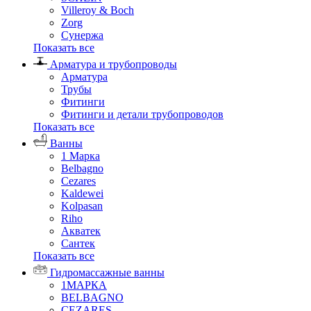
Villeroy & Boch
Zorg
Сунержа
Показать все
Арматура и трубопроводы
Арматура
Трубы
Фитинги
Фитинги и детали трубопроводов
Показать все
Ванны
1 Марка
Belbagno
Cezares
Kaldewei
Kolpasan
Riho
Акватек
Сантек
Показать все
Гидромассажные ванны
1МАРКА
BELBAGNO
CEZARES