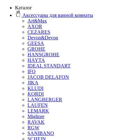
Каталог
Аксессуары для ванной комнаты
Art&Max
AXOR
CEZARES
Devon&Devon
GEESA
GROHE
HANSGROHE
HAYTA
IDEAL STANDART
IFO
JACOB DELAFON
JIKA
KLUDI
KORDI
LANGBERGER
LAUFEN
LEMARK
Migliore
RAVAK
RGW
SANIBANO
SCHEIN