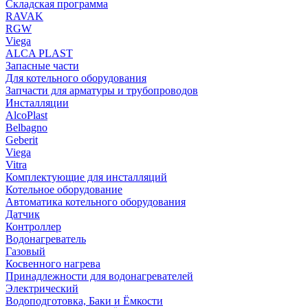
Складская программа
RAVAK
RGW
Viega
АLCA PLAST
Запасные части
Для котельного оборудования
Запчасти для арматуры и трубопроводов
Инсталляции
AlcoPlast
Belbagno
Geberit
Viega
Vitra
Комплектующие для инсталляций
Котельное оборудование
Автоматика котельного оборудования
Датчик
Контроллер
Водонагреватель
Газовый
Косвенного нагрева
Принадлежности для водонагревателей
Электрический
Водоподготовка, Баки и Ёмкости