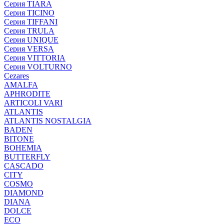
Серия TIARA
Серия TICINO
Серия TIFFANI
Серия TRULA
Серия UNIQUE
Серия VERSA
Серия VITTORIA
Серия VOLTURNO
Cezares
AMALFA
APHRODITE
ARTICOLI VARI
ATLANTIS
ATLANTIS NOSTALGIA
BADEN
BITONE
BOHEMIA
BUTTERFLY
CASCADO
CITY
COSMO
DIAMOND
DIANA
DOLCE
ECO