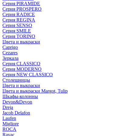
Серия PIRAMIDE
Серия PROSPERO
Серия RADICE
Серия REGINA
Серия SENSO
Серия SMILE
Серия TORINO
Цвета и выкраски
Caprigo
Cezares
Зеркала
Серия CLASSICO
Серия MODERNO
Серия NEW CLASSICO
Столешницы
Цвета и выкраски
Цвета и выкраски Margot, Tulip
Шкафы-колонны
Devon&Devon
Dreja
Jacob Delafon
Laufen
Migliore
ROCA
Rаvac