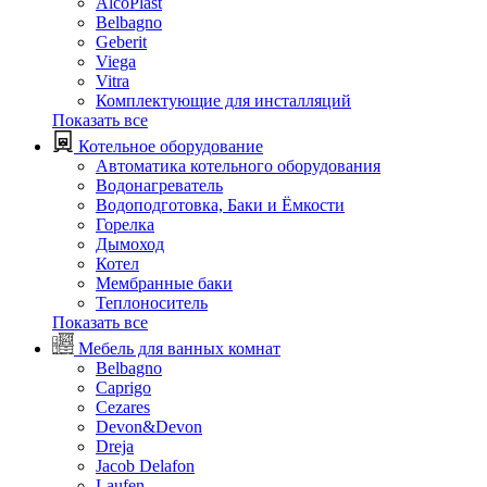
AlcoPlast
Belbagno
Geberit
Viega
Vitra
Комплектующие для инсталляций
Показать все
Котельное оборудование
Автоматика котельного оборудования
Водонагреватель
Водоподготовка, Баки и Ёмкости
Горелка
Дымоход
Котел
Мембранные баки
Теплоноситель
Показать все
Мебель для ванных комнат
Belbagno
Caprigo
Cezares
Devon&Devon
Dreja
Jacob Delafon
Laufen