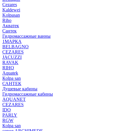
Cezares
Kaldewei
Kolpasan
Riho
Акватек
Сантек
Гидромассажные ванны
1МАРКА
BELBAGNO
CEZARES
JACUZZI
RAVAK
RIHO
Аquatek
Кolpa san
САНТЕК
Душевые кабины
Гидромассажные кабины
AQUANET
CEZARES
IDO
PARLY
RGW
Кolpa san
серия ARCHIMEDE