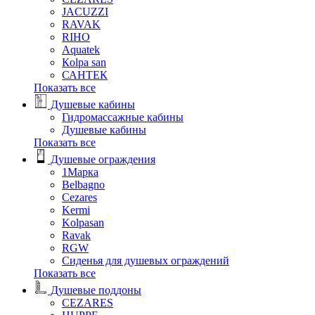
JACUZZI
RAVAK
RIHO
Аquatek
Кolpa san
САНТЕК
Показать все
Душевые кабины
Гидромассажные кабины
Душевые кабины
Показать все
Душевые ограждения
1Марка
Belbagno
Cezares
Kermi
Kolpasan
Ravak
RGW
Сиденья для душевых ограждений
Показать все
Душевые поддоны
CEZARES