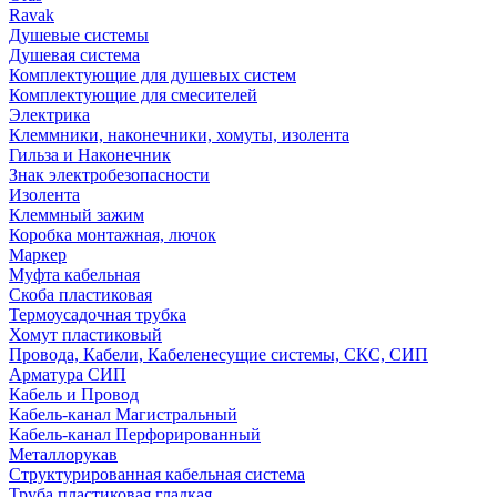
Ravak
Душевые системы
Душевая система
Комплектующие для душевых систем
Комплектующие для смесителей
Электрика
Клеммники, наконечники, хомуты, изолента
Гильза и Наконечник
Знак электробезопасности
Изолента
Клеммный зажим
Коробка монтажная, лючок
Маркер
Муфта кабельная
Скоба пластиковая
Термоусадочная трубка
Хомут пластиковый
Провода, Кабели, Кабеленесущие системы, СКС, СИП
Арматура СИП
Кабель и Провод
Кабель-канал Магистральный
Кабель-канал Перфорированный
Металлорукав
Структурированная кабельная система
Труба пластиковая гладкая