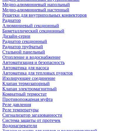
Медно-алюминиевый напольный
Медно-алюминиевый настенный
Решетки для внутрипольных конвекторов
Радиатор
Алюминиевый секционный
Биметаллический секционный
Дизайн-серии
Радиатор секционный
Радиатор трубчатый
Стальной панельный
Отопление и водоснабжение
Автоматизация и безопасность
Автоматика для насоса
Автоматика для тепловых пунктов
Изолирующее соединение
Клапан термозапорный
Клапан электромагнитный
Комнатный термостат
Противопожарная муфта
Реле давления
Реле температуры
Сигнализатор загазованности
Система защиты от протечек
Водонагреватели
Запасные части для котлов и водонагревателей