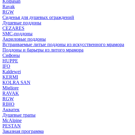
Kolpasan
Ravak
RGW
Сиденья для душевых ограждений
Душевые поддоны
CEZARES
SMC-поддоны
Акриловые поддоны
Встраиваемые литые поддоны из искусственного мрамора
Поддоны и барьеры из литого мрамора
Сифоны
HUPPE
IFO
Kaldewei
KERMI
KOLRA SAN
Migliore
RAVAK
RGW
RIHO
Акватек
Душевые трапы
McAlpine
PESTAN
Заказная программа