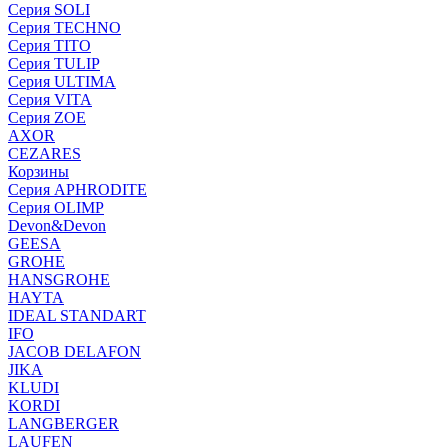
Серия SOLI
Серия TECHNO
Серия TITO
Серия TULIP
Серия ULTIMA
Серия VITA
Серия ZOE
AXOR
CEZARES
Корзины
Серия APHRODITE
Серия OLIMP
Devon&Devon
GEESA
GROHE
HANSGROHE
HAYTA
IDEAL STANDART
IFO
JACOB DELAFON
JIKA
KLUDI
KORDI
LANGBERGER
LAUFEN