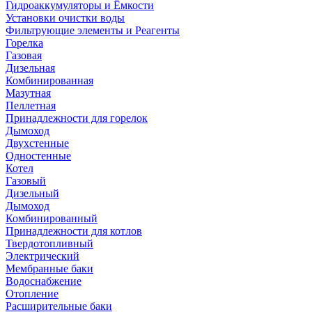
Гидроаккумуляторы и Ёмкости
Установки очистки воды
Фильтрующие элементы и Реагенты
Горелка
Газовая
Дизельная
Комбинированная
Мазутная
Пеллетная
Принадлежности для горелок
Дымоход
Двухстенные
Одностенные
Котел
Газовый
Дизельный
Дымоход
Комбинированный
Принадлежности для котлов
Твердотопливный
Электрический
Мембранные баки
Водоснабжение
Отопление
Расширительные баки