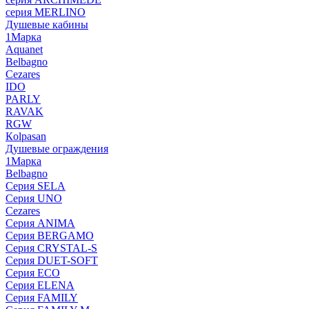
серия MERLINO
Душевые кабины
1Марка
Aquanet
Belbagno
Cezares
IDO
PARLY
RAVAK
RGW
Кolpasan
Душевые ограждения
1Марка
Belbagno
Серия SELA
Серия UNO
Cezares
Серия ANIMA
Серия BERGAMO
Серия CRYSTAL-S
Серия DUET-SOFT
Серия ECO
Серия ELENA
Серия FAMILY