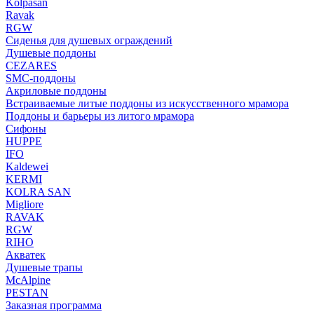
Kolpasan
Ravak
RGW
Сиденья для душевых ограждений
Душевые поддоны
CEZARES
SMC-поддоны
Акриловые поддоны
Встраиваемые литые поддоны из искусственного мрамора
Поддоны и барьеры из литого мрамора
Сифоны
HUPPE
IFO
Kaldewei
KERMI
KOLRA SAN
Migliore
RAVAK
RGW
RIHO
Акватек
Душевые трапы
McAlpine
PESTAN
Заказная программа