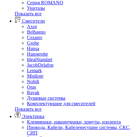
Серия ROMANO
Унитазы
Показать все
Смесители
Axor
Belbagno
Cezares
Grohe
Hansa
Hansgrohe
IdealStandart
JacobDelafon
Lemark
Migliore
Nobili
Oras
Ravak
Душевые системы
Комплектующие для смесителей
Показать все
Электрика
Клеммники, наконечники, хомуты, изолента
Провода, Кабели, Кабеленесущие системы, СКС,
СИП