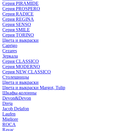
Серия PIRAMIDE
Серия PROSPERO
Серия RADICE
Серия REGINA
Серия SENSO
Серия SMILE
Серия TORINO
Цвета и выкраски
Caprigo
Cezares
Зеркала
Серия CLASSICO
Серия MODERNO
Серия NEW CLASSICO
Столешницы
Цвета и выкраски
Цвета и выкраски Margot, Tulip
Шкафы-колонны
Devon&Devon
Dreja
Jacob Delafon
Laufen
Migliore
ROCA
Rаvac