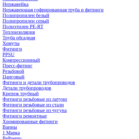
Нержавейка
Нержавеющая гофрированная труба и фитинги
Полипропилен белый
Полипропилен серый
Полиэтилен PE-RT
Теплоизоляция
Труба обсадная
Хомуты
Фитинги
PPSU
Компрессионный
Пресс-фитинг
Резьбовой
Цанговый
Фитинги и детали трубопроводов
Детали трубопроводов
Крепеж трубный
Фитинги резьбовые из латуни
Фитинги резьбовые из стали
Фитинги резьбовые из чугуна
Фитинги ремонтные
Хромированные фитинги
Ванны
1 Марка
Belbagno