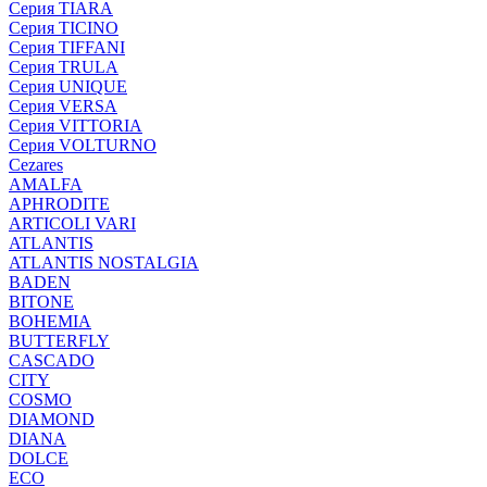
Серия TIARA
Серия TICINO
Серия TIFFANI
Серия TRULA
Серия UNIQUE
Серия VERSA
Серия VITTORIA
Серия VOLTURNO
Cezares
AMALFA
APHRODITE
ARTICOLI VARI
ATLANTIS
ATLANTIS NOSTALGIA
BADEN
BITONE
BOHEMIA
BUTTERFLY
CASCADO
CITY
COSMO
DIAMOND
DIANA
DOLCE
ECO