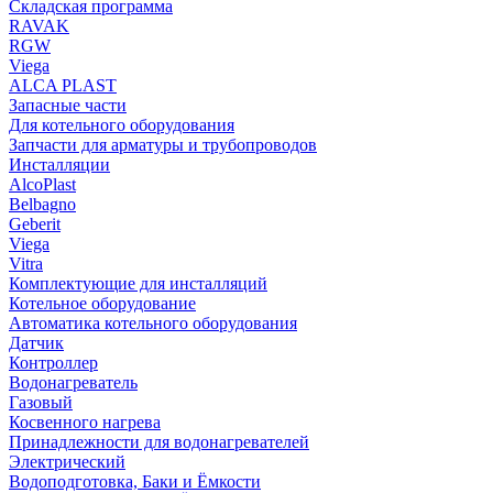
Складская программа
RAVAK
RGW
Viega
АLCA PLAST
Запасные части
Для котельного оборудования
Запчасти для арматуры и трубопроводов
Инсталляции
AlcoPlast
Belbagno
Geberit
Viega
Vitra
Комплектующие для инсталляций
Котельное оборудование
Автоматика котельного оборудования
Датчик
Контроллер
Водонагреватель
Газовый
Косвенного нагрева
Принадлежности для водонагревателей
Электрический
Водоподготовка, Баки и Ёмкости