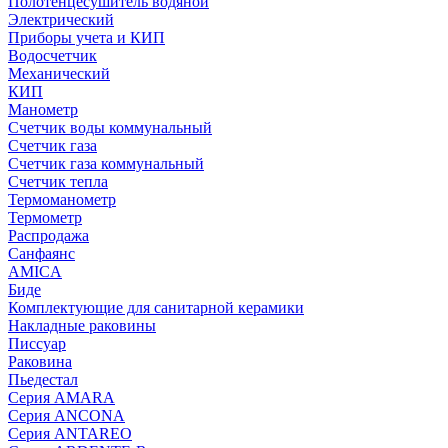
Полотенцесушитель водяной
Электрический
Приборы учета и КИП
Водосчетчик
Механический
КИП
Манометр
Счетчик воды коммунальный
Счетчик газа
Счетчик газа коммунальный
Счетчик тепла
Термоманометр
Термометр
Распродажа
Санфаянс
AMICA
Биде
Комплектующие для санитарной керамики
Накладные раковины
Писсуар
Раковина
Пьедестал
Серия AMARA
Серия ANCONA
Серия ANTAREO