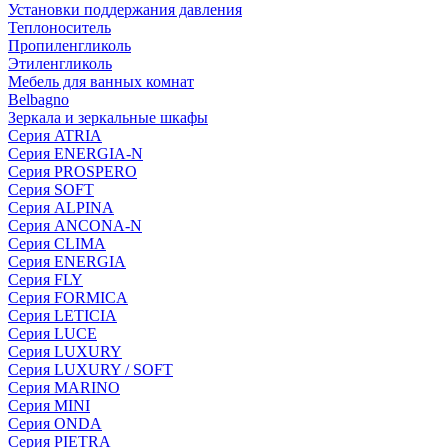
Установки поддержания давления
Теплоноситель
Пропиленгликоль
Этиленгликоль
Мебель для ванных комнат
Belbagno
Зеркала и зеркальные шкафы
Серия ATRIA
Серия ENERGIA-N
Серия PROSPERO
Серия SOFT
Серия ALPINA
Серия ANCONA-N
Серия CLIMA
Серия ENERGIA
Серия FLY
Серия FORMICA
Серия LETICIA
Серия LUCE
Серия LUXURY
Серия LUXURY / SOFT
Серия MARINO
Серия MINI
Серия ONDA
Серия PIETRA