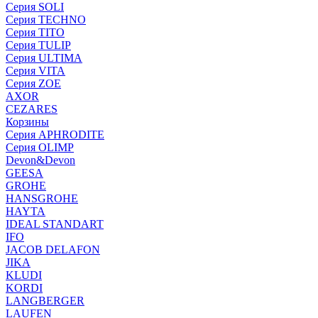
Серия SOLI
Серия TECHNO
Серия TITO
Серия TULIP
Серия ULTIMA
Серия VITA
Серия ZOE
AXOR
CEZARES
Корзины
Серия APHRODITE
Серия OLIMP
Devon&Devon
GEESA
GROHE
HANSGROHE
HAYTA
IDEAL STANDART
IFO
JACOB DELAFON
JIKA
KLUDI
KORDI
LANGBERGER
LAUFEN