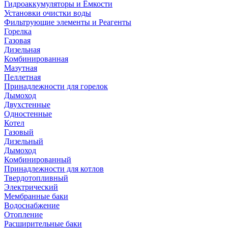
Гидроаккумуляторы и Ёмкости
Установки очистки воды
Фильтрующие элементы и Реагенты
Горелка
Газовая
Дизельная
Комбинированная
Мазутная
Пеллетная
Принадлежности для горелок
Дымоход
Двухстенные
Одностенные
Котел
Газовый
Дизельный
Дымоход
Комбинированный
Принадлежности для котлов
Твердотопливный
Электрический
Мембранные баки
Водоснабжение
Отопление
Расширительные баки