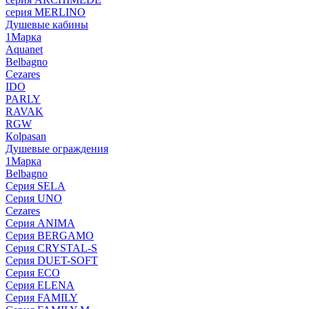
серия MERLINO
Душевые кабины
1Марка
Aquanet
Belbagno
Cezares
IDO
PARLY
RAVAK
RGW
Кolpasan
Душевые ограждения
1Марка
Belbagno
Серия SELA
Серия UNO
Cezares
Серия ANIMA
Серия BERGAMO
Серия CRYSTAL-S
Серия DUET-SOFT
Серия ECO
Серия ELENA
Серия FAMILY