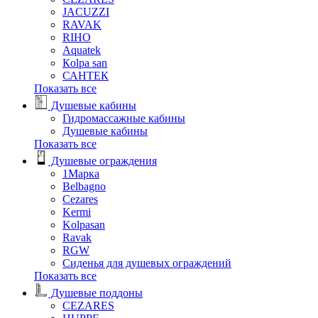
JACUZZI
RAVAK
RIHO
Аquatek
Кolpa san
САНТЕК
Показать все
Душевые кабины
Гидромассажные кабины
Душевые кабины
Показать все
Душевые ограждения
1Марка
Belbagno
Cezares
Kermi
Kolpasan
Ravak
RGW
Сиденья для душевых ограждений
Показать все
Душевые поддоны
CEZARES