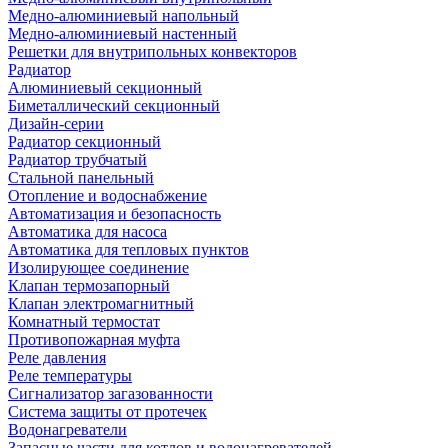
Медно-алюминиевый напольный
Медно-алюминиевый настенный
Решетки для внутрипольных конвекторов
Радиатор
Алюминиевый секционный
Биметаллический секционный
Дизайн-серии
Радиатор секционный
Радиатор трубчатый
Стальной панельный
Отопление и водоснабжение
Автоматизация и безопасность
Автоматика для насоса
Автоматика для тепловых пунктов
Изолирующее соединение
Клапан термозапорный
Клапан электромагнитный
Комнатный термостат
Противопожарная муфта
Реле давления
Реле температуры
Сигнализатор загазованности
Система защиты от протечек
Водонагреватели
Запасные части для котлов и водонагревателей