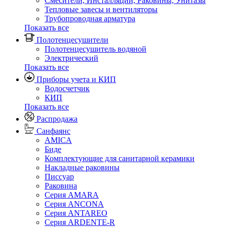
Смесители, Инсталляции, Раковины, Унитазы
Тепловые завесы и вентиляторы
Трубопроводная арматура
Показать все
Полотенцесушители
Полотенцесушитель водяной
Электрический
Показать все
Приборы учета и КИП
Водосчетчик
КИП
Показать все
Распродажа
Санфаянс
AMICA
Биде
Комплектующие для санитарной керамики
Накладные раковины
Писсуар
Раковина
Серия AMARA
Серия ANCONA
Серия ANTAREO
Серия ARDENTE-R