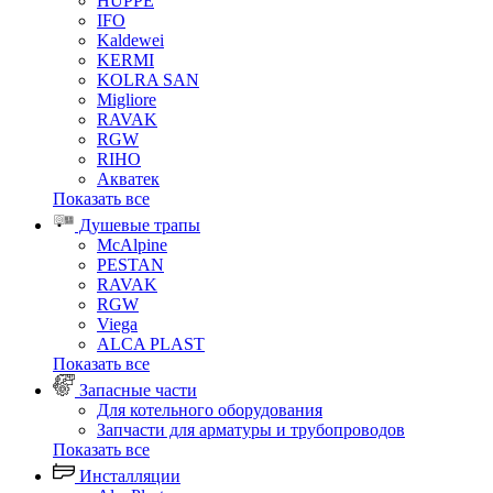
HUPPE
IFO
Kaldewei
KERMI
KOLRA SAN
Migliore
RAVAK
RGW
RIHO
Акватек
Показать все
Душевые трапы
McAlpine
PESTAN
RAVAK
RGW
Viega
АLCA PLAST
Показать все
Запасные части
Для котельного оборудования
Запчасти для арматуры и трубопроводов
Показать все
Инсталляции