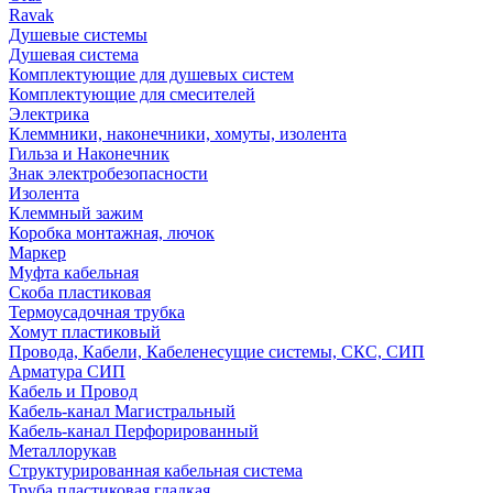
Ravak
Душевые системы
Душевая система
Комплектующие для душевых систем
Комплектующие для смесителей
Электрика
Клеммники, наконечники, хомуты, изолента
Гильза и Наконечник
Знак электробезопасности
Изолента
Клеммный зажим
Коробка монтажная, лючок
Маркер
Муфта кабельная
Скоба пластиковая
Термоусадочная трубка
Хомут пластиковый
Провода, Кабели, Кабеленесущие системы, СКС, СИП
Арматура СИП
Кабель и Провод
Кабель-канал Магистральный
Кабель-канал Перфорированный
Металлорукав
Структурированная кабельная система
Труба пластиковая гладкая