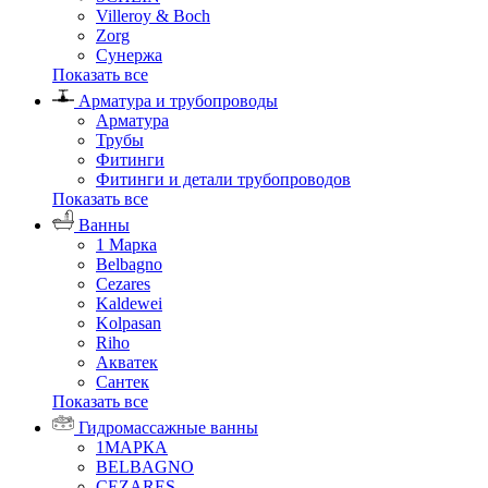
Villeroy & Boch
Zorg
Сунержа
Показать все
Арматура и трубопроводы
Арматура
Трубы
Фитинги
Фитинги и детали трубопроводов
Показать все
Ванны
1 Марка
Belbagno
Cezares
Kaldewei
Kolpasan
Riho
Акватек
Сантек
Показать все
Гидромассажные ванны
1МАРКА
BELBAGNO
CEZARES