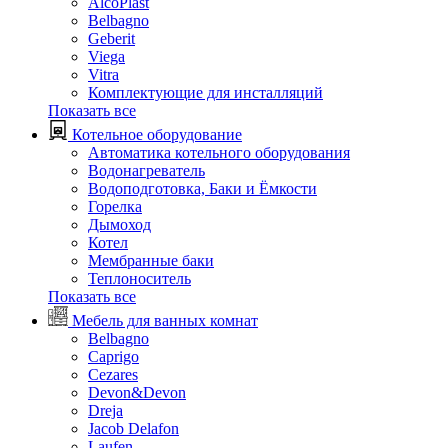
AlcoPlast
Belbagno
Geberit
Viega
Vitra
Комплектующие для инсталляций
Показать все
Котельное оборудование
Автоматика котельного оборудования
Водонагреватель
Водоподготовка, Баки и Ёмкости
Горелка
Дымоход
Котел
Мембранные баки
Теплоноситель
Показать все
Мебель для ванных комнат
Belbagno
Caprigo
Cezares
Devon&Devon
Dreja
Jacob Delafon
Laufen