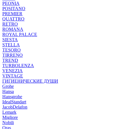
PEONIA
POSITANO
PREMIER
QUATTRO
RETRO
ROMANA
ROYAL PALACE
SIESTA
STELLA
TESORO
TIRRENO
TREND
TURBOLENZA
VENEZIA
VINTAGE
ГИГИЕНИЧЕСКИЕ ДУШИ
Grohe
Hansa
Hansgrohe
IdealStandart
JacobDelafon
Lemark
Migliore
Nobili
Oras