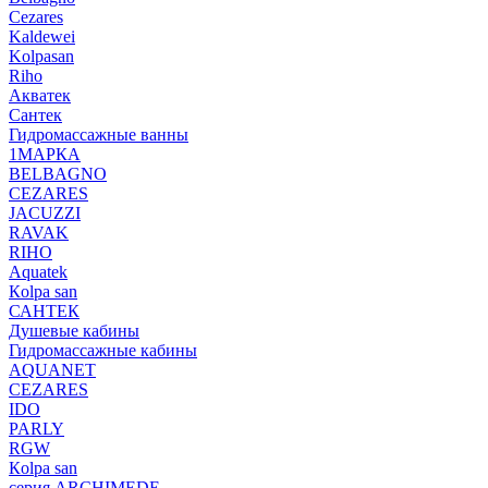
Cezares
Kaldewei
Kolpasan
Riho
Акватек
Сантек
Гидромассажные ванны
1МАРКА
BELBAGNO
CEZARES
JACUZZI
RAVAK
RIHO
Аquatek
Кolpa san
САНТЕК
Душевые кабины
Гидромассажные кабины
AQUANET
CEZARES
IDO
PARLY
RGW
Кolpa san
серия ARCHIMEDE