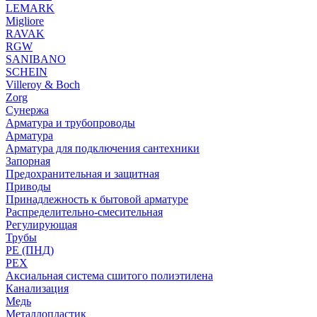
LEMARK
Migliore
RAVAK
RGW
SANIBANO
SCHEIN
Villeroy & Boch
Zorg
Сунержа
Арматура и трубопроводы
Арматура
Арматура для подключения сантехники
Запорная
Предохранительная и защитная
Приводы
Принадлежность к бытовой арматуре
Распределительно-смесительная
Регулирующая
Трубы
PE (ПНД)
PEX
Аксиальная система сшитого полиэтилена
Канализация
Медь
Металлопластик