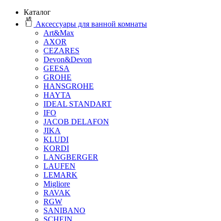
Каталог
Аксессуары для ванной комнаты
Art&Max
AXOR
CEZARES
Devon&Devon
GEESA
GROHE
HANSGROHE
HAYTA
IDEAL STANDART
IFO
JACOB DELAFON
JIKA
KLUDI
KORDI
LANGBERGER
LAUFEN
LEMARK
Migliore
RAVAK
RGW
SANIBANO
SCHEIN