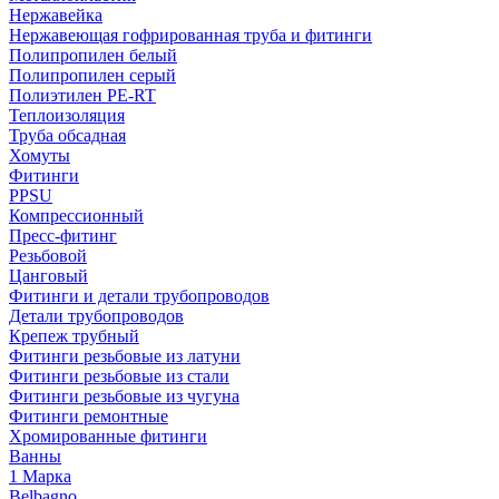
Нержавейка
Нержавеющая гофрированная труба и фитинги
Полипропилен белый
Полипропилен серый
Полиэтилен PE-RT
Теплоизоляция
Труба обсадная
Хомуты
Фитинги
PPSU
Компрессионный
Пресс-фитинг
Резьбовой
Цанговый
Фитинги и детали трубопроводов
Детали трубопроводов
Крепеж трубный
Фитинги резьбовые из латуни
Фитинги резьбовые из стали
Фитинги резьбовые из чугуна
Фитинги ремонтные
Хромированные фитинги
Ванны
1 Марка
Belbagno