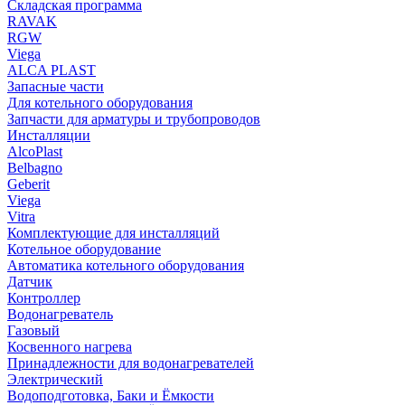
Складская программа
RAVAK
RGW
Viega
АLCA PLAST
Запасные части
Для котельного оборудования
Запчасти для арматуры и трубопроводов
Инсталляции
AlcoPlast
Belbagno
Geberit
Viega
Vitra
Комплектующие для инсталляций
Котельное оборудование
Автоматика котельного оборудования
Датчик
Контроллер
Водонагреватель
Газовый
Косвенного нагрева
Принадлежности для водонагревателей
Электрический
Водоподготовка, Баки и Ёмкости