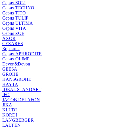
Серия SOLI
Серия TECHNO
Серия TITO
Серия TULIP
Серия ULTIMA
Серия VITA
Серия ZOE
AXOR
CEZARES
Корзины
Серия APHRODITE
Серия OLIMP
Devon&Devon
GEESA
GROHE
HANSGROHE
HAYTA
IDEAL STANDART
IFO
JACOB DELAFON
JIKA
KLUDI
KORDI
LANGBERGER
LAUFEN