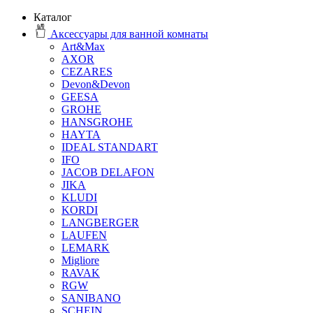
Каталог
Аксессуары для ванной комнаты
Art&Max
AXOR
CEZARES
Devon&Devon
GEESA
GROHE
HANSGROHE
HAYTA
IDEAL STANDART
IFO
JACOB DELAFON
JIKA
KLUDI
KORDI
LANGBERGER
LAUFEN
LEMARK
Migliore
RAVAK
RGW
SANIBANO
SCHEIN