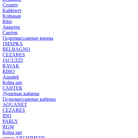
Cezares
Kaldewei
Kolpasan
Riho
Акватек
Сантек
Гидромассажные ванны
1МАРКА
BELBAGNO
CEZARES
JACUZZI
RAVAK
RIHO
Аquatek
Кolpa san
САНТЕК
Душевые кабины
Гидромассажные кабины
AQUANET
CEZARES
IDO
PARLY
RGW
Кolpa san
серия ARCHIMEDE