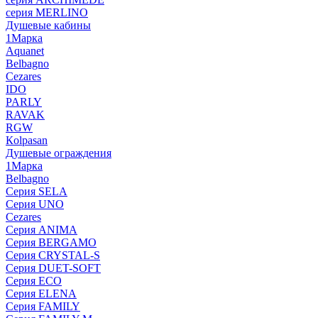
серия MERLINO
Душевые кабины
1Марка
Aquanet
Belbagno
Cezares
IDO
PARLY
RAVAK
RGW
Кolpasan
Душевые ограждения
1Марка
Belbagno
Серия SELA
Серия UNO
Cezares
Серия ANIMA
Серия BERGAMO
Серия CRYSTAL-S
Серия DUET-SOFT
Серия ECO
Серия ELENA
Серия FAMILY