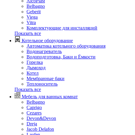
AlcoPlast
Belbagno
Geberit
Viega
Vitra
Комплектующие для инсталляций
Показать все
Котельное оборудование
Автоматика котельного оборудования
Водонагреватель
Водоподготовка, Баки и Ёмкости
Горелка
Дымоход
Котел
Мембранные баки
Теплоноситель
Показать все
Мебель для ванных комнат
Belbagno
Caprigo
Cezares
Devon&Devon
Dreja
Jacob Delafon
Laufen