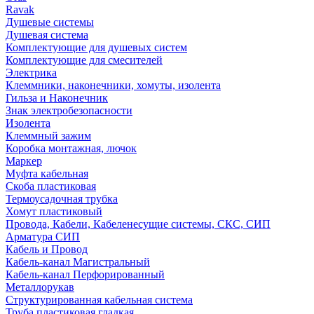
Ravak
Душевые системы
Душевая система
Комплектующие для душевых систем
Комплектующие для смесителей
Электрика
Клеммники, наконечники, хомуты, изолента
Гильза и Наконечник
Знак электробезопасности
Изолента
Клеммный зажим
Коробка монтажная, лючок
Маркер
Муфта кабельная
Скоба пластиковая
Термоусадочная трубка
Хомут пластиковый
Провода, Кабели, Кабеленесущие системы, СКС, СИП
Арматура СИП
Кабель и Провод
Кабель-канал Магистральный
Кабель-канал Перфорированный
Металлорукав
Структурированная кабельная система
Труба пластиковая гладкая