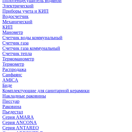
Полотенцесушитель водяной
Электрический
Приборы учета и КИП
Водосчетчик
Механический
КИП
Манометр
Счетчик воды коммунальный
Счетчик газа
Счетчик газа коммунальный
Счетчик тепла
Термоманометр
Термометр
Распродажа
Санфаянс
AMICA
Биде
Комплектующие для санитарной керамики
Накладные раковины
Писсуар
Раковина
Пьедестал
Серия AMARA
Серия ANCONA
Серия ANTAREO