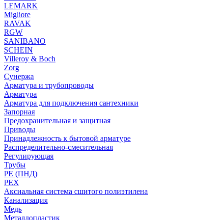
LEMARK
Migliore
RAVAK
RGW
SANIBANO
SCHEIN
Villeroy & Boch
Zorg
Сунержа
Арматура и трубопроводы
Арматура
Арматура для подключения сантехники
Запорная
Предохранительная и защитная
Приводы
Принадлежность к бытовой арматуре
Распределительно-смесительная
Регулирующая
Трубы
PE (ПНД)
PEX
Аксиальная система сшитого полиэтилена
Канализация
Медь
Металлопластик