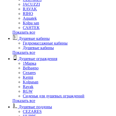
JACUZZI
RAVAK
RIHO
Аquatek
Кolpa san
САНТЕК
Показать все
Душевые кабины
Гидромассажные кабины
Душевые кабины
Показать все
Душевые ограждения
1Марка
Belbagno
Cezares
Kermi
Kolpasan
Ravak
RGW
Сиденья для душевых ограждений
Показать все
Душевые поддоны
CEZARES