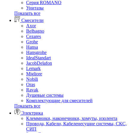
Серия ROMANO
Унитазы
Показать все
Смесители
Axor
Belbagno
Cezares
Grohe
Hansa
Hansgrohe
IdealStandart
JacobDelafon
Lemark
Migliore
Nobili
Oras
Ravak
Душевые системы
Комплектующие для смесителей
Показать все
Электрика
Клеммники, наконечники, хомуты, изолента
Провода, Кабели, Кабеленесущие системы, СКС,
СИП