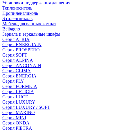
Установки поддержания давления
Теплоноситель
Пропиленгликоль
Этиленгликоль
Мебель для ванных комнат
Belbagno
Зеркала и зеркальные шкафы
Серия ATRIA
Серия ENERGIA-N
Серия PROSPERO
Серия SOFT
Серия ALPINA
Серия ANCONA-N
Серия CLIMA
Серия ENERGIA
Серия FLY
Серия FORMICA
Серия LETICIA
Серия LUCE
Серия LUXURY
Серия LUXURY / SOFT
Серия MARINO
Серия MINI
Серия ONDA
Серия PIETRA