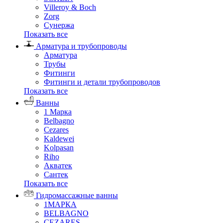
Villeroy & Boch
Zorg
Сунержа
Показать все
Арматура и трубопроводы
Арматура
Трубы
Фитинги
Фитинги и детали трубопроводов
Показать все
Ванны
1 Марка
Belbagno
Cezares
Kaldewei
Kolpasan
Riho
Акватек
Сантек
Показать все
Гидромассажные ванны
1МАРКА
BELBAGNO
CEZARES