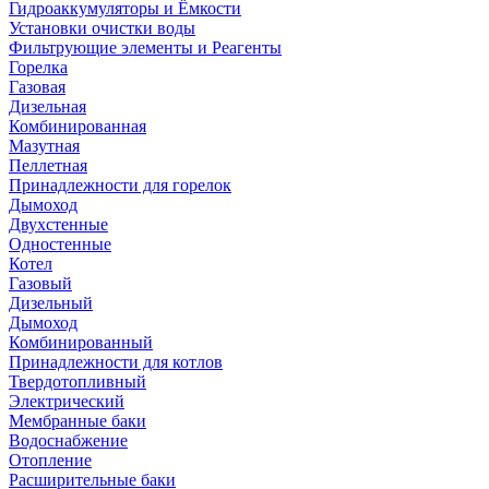
Гидроаккумуляторы и Ёмкости
Установки очистки воды
Фильтрующие элементы и Реагенты
Горелка
Газовая
Дизельная
Комбинированная
Мазутная
Пеллетная
Принадлежности для горелок
Дымоход
Двухстенные
Одностенные
Котел
Газовый
Дизельный
Дымоход
Комбинированный
Принадлежности для котлов
Твердотопливный
Электрический
Мембранные баки
Водоснабжение
Отопление
Расширительные баки