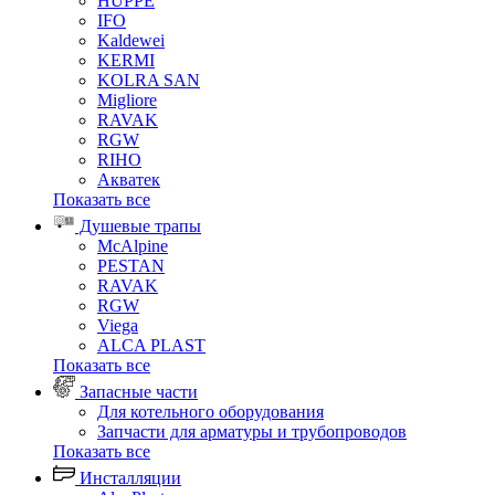
HUPPE
IFO
Kaldewei
KERMI
KOLRA SAN
Migliore
RAVAK
RGW
RIHO
Акватек
Показать все
Душевые трапы
McAlpine
PESTAN
RAVAK
RGW
Viega
АLCA PLAST
Показать все
Запасные части
Для котельного оборудования
Запчасти для арматуры и трубопроводов
Показать все
Инсталляции