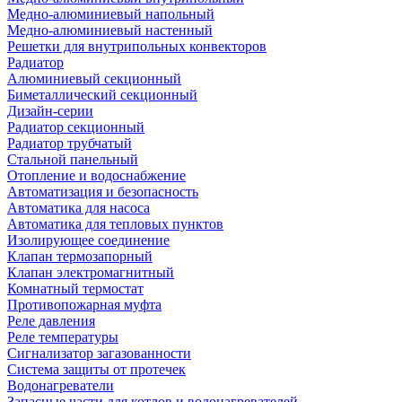
Медно-алюминиевый напольный
Медно-алюминиевый настенный
Решетки для внутрипольных конвекторов
Радиатор
Алюминиевый секционный
Биметаллический секционный
Дизайн-серии
Радиатор секционный
Радиатор трубчатый
Стальной панельный
Отопление и водоснабжение
Автоматизация и безопасность
Автоматика для насоса
Автоматика для тепловых пунктов
Изолирующее соединение
Клапан термозапорный
Клапан электромагнитный
Комнатный термостат
Противопожарная муфта
Реле давления
Реле температуры
Сигнализатор загазованности
Система защиты от протечек
Водонагреватели
Запасные части для котлов и водонагревателей