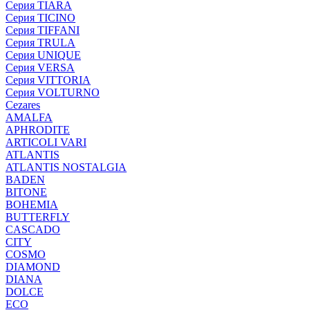
Серия TIARA
Серия TICINO
Серия TIFFANI
Серия TRULA
Серия UNIQUE
Серия VERSA
Серия VITTORIA
Серия VOLTURNO
Cezares
AMALFA
APHRODITE
ARTICOLI VARI
ATLANTIS
ATLANTIS NOSTALGIA
BADEN
BITONE
BOHEMIA
BUTTERFLY
CASCADO
CITY
COSMO
DIAMOND
DIANA
DOLCE
ECO