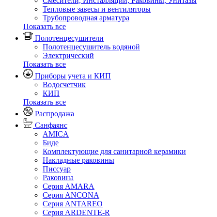
Смесители, Инсталляции, Раковины, Унитазы
Тепловые завесы и вентиляторы
Трубопроводная арматура
Показать все
Полотенцесушители
Полотенцесушитель водяной
Электрический
Показать все
Приборы учета и КИП
Водосчетчик
КИП
Показать все
Распродажа
Санфаянс
AMICA
Биде
Комплектующие для санитарной керамики
Накладные раковины
Писсуар
Раковина
Серия AMARA
Серия ANCONA
Серия ANTAREO
Серия ARDENTE-R