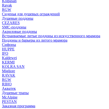
Kolpasan
Ravak
RGW
Сиденья для душевых ограждений
Душевые поддоны
CEZARES
SMC-поддоны
Акриловые поддоны
Встраиваемые литые поддоны из искусственного мрамора
Поддоны и барьеры из литого мрамора
Сифоны
HUPPE
IFO
Kaldewei
KERMI
KOLRA SAN
Migliore
RAVAK
RGW
RIHO
Акватек
Душевые трапы
McAlpine
PESTAN
Заказная программа