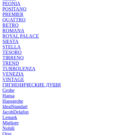
PEONIA
POSITANO
PREMIER
QUATTRO
RETRO
ROMANA
ROYAL PALACE
SIESTA
STELLA
TESORO
TIRRENO
TREND
TURBOLENZA
VENEZIA
VINTAGE
ГИГИЕНИЧЕСКИЕ ДУШИ
Grohe
Hansa
Hansgrohe
IdealStandart
JacobDelafon
Lemark
Migliore
Nobili
Oras