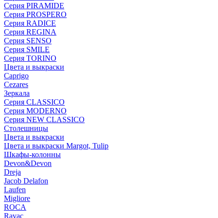
Серия PIRAMIDE
Серия PROSPERO
Серия RADICE
Серия REGINA
Серия SENSO
Серия SMILE
Серия TORINO
Цвета и выкраски
Caprigo
Cezares
Зеркала
Серия CLASSICO
Серия MODERNO
Серия NEW CLASSICO
Столешницы
Цвета и выкраски
Цвета и выкраски Margot, Tulip
Шкафы-колонны
Devon&Devon
Dreja
Jacob Delafon
Laufen
Migliore
ROCA
Rаvac