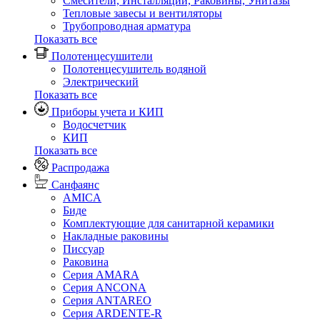
Смесители, Инсталляции, Раковины, Унитазы
Тепловые завесы и вентиляторы
Трубопроводная арматура
Показать все
Полотенцесушители
Полотенцесушитель водяной
Электрический
Показать все
Приборы учета и КИП
Водосчетчик
КИП
Показать все
Распродажа
Санфаянс
AMICA
Биде
Комплектующие для санитарной керамики
Накладные раковины
Писсуар
Раковина
Серия AMARA
Серия ANCONA
Серия ANTAREO
Серия ARDENTE-R