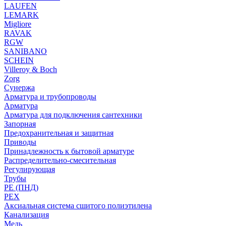
LAUFEN
LEMARK
Migliore
RAVAK
RGW
SANIBANO
SCHEIN
Villeroy & Boch
Zorg
Сунержа
Арматура и трубопроводы
Арматура
Арматура для подключения сантехники
Запорная
Предохранительная и защитная
Приводы
Принадлежность к бытовой арматуре
Распределительно-смесительная
Регулирующая
Трубы
PE (ПНД)
PEX
Аксиальная система сшитого полиэтилена
Канализация
Медь