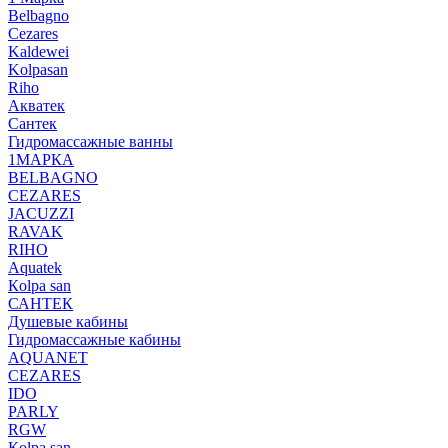
Belbagno
Cezares
Kaldewei
Kolpasan
Riho
Акватек
Сантек
Гидромассажные ванны
1МАРКА
BELBAGNO
CEZARES
JACUZZI
RAVAK
RIHO
Аquatek
Кolpa san
САНТЕК
Душевые кабины
Гидромассажные кабины
AQUANET
CEZARES
IDO
PARLY
RGW
Кolpa san