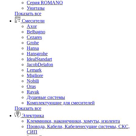
Серия ROMANO
Унитазы
Показать все
Смесители
Axor
Belbagno
Cezares
Grohe
Hansa
Hansgrohe
IdealStandart
JacobDelafon
Lemark
Migliore
Nobili
Oras
Ravak
Душевые системы
Комплектующие для смесителей
Показать все
Электрика
Клеммники, наконечники, хомуты, изолента
Провода, Кабели, Кабеленесущие системы, СКС,
СИП