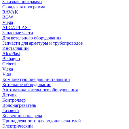
Заказная программа
Складская программа
RAVAK
RGW
Viega
АLCA PLAST
Запасные части
Для котельного оборудования
Запчасти для арматуры и трубопроводов
Инсталляции
AlcoPlast
Belbagno
Geberit
Viega
Vitra
Комплектующие для инсталляций
Котельное оборудование
Автоматика котельного оборудования
Датчик
Контроллер
Водонагреватель
Газовый
Косвенного нагрева
Принадлежности для водонагревателей
Электрический