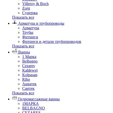
Villeroy & Boch
Zorg
Сунержа
Показать все
Арматура и трубопроводы
Арматура
Трубы
Фитинги
Фитинги и детали трубопроводов
Показать все
Ванны
1 Марка
Belbagno
Cezares
Kaldewei
Kolpasan
Riho
Акватек
Сантек
Показать все
Гидромассажные ванны
1МАРКА
BELBAGNO
CEZARES