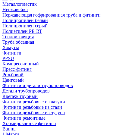
Металлопластик
Нержавейка
Нержавеющая гофрированная труба и фитинги
Полипропилен белый
Полипропилен серый
Полиэтилен PE-RT
Теплоизоляция
Труба обсадная
Хомуты
Фитинги
PPSU
Компрессионный
Пресс-фитинг
Резьбовой
Цанговый
Фитинги и детали трубопроводов
Детали трубопроводов
Крепеж трубный
Фитинги резьбовые из латуни
Фитинги резьбовые из стали
Фитинги резьбовые из чугуна
Фитинги ремонтные
Хромированные фитинги
Ванны
1 Марка