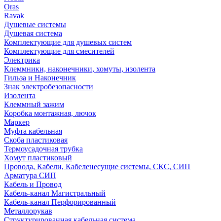
Oras
Ravak
Душевые системы
Душевая система
Комплектующие для душевых систем
Комплектующие для смесителей
Электрика
Клеммники, наконечники, хомуты, изолента
Гильза и Наконечник
Знак электробезопасности
Изолента
Клеммный зажим
Коробка монтажная, лючок
Маркер
Муфта кабельная
Скоба пластиковая
Термоусадочная трубка
Хомут пластиковый
Провода, Кабели, Кабеленесущие системы, СКС, СИП
Арматура СИП
Кабель и Провод
Кабель-канал Магистральный
Кабель-канал Перфорированный
Металлорукав
Структурированная кабельная система