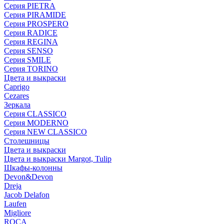
Серия PIETRA
Серия PIRAMIDE
Серия PROSPERO
Серия RADICE
Серия REGINA
Серия SENSO
Серия SMILE
Серия TORINO
Цвета и выкраски
Caprigo
Cezares
Зеркала
Серия CLASSICO
Серия MODERNO
Серия NEW CLASSICO
Столешницы
Цвета и выкраски
Цвета и выкраски Margot, Tulip
Шкафы-колонны
Devon&Devon
Dreja
Jacob Delafon
Laufen
Migliore
ROCA