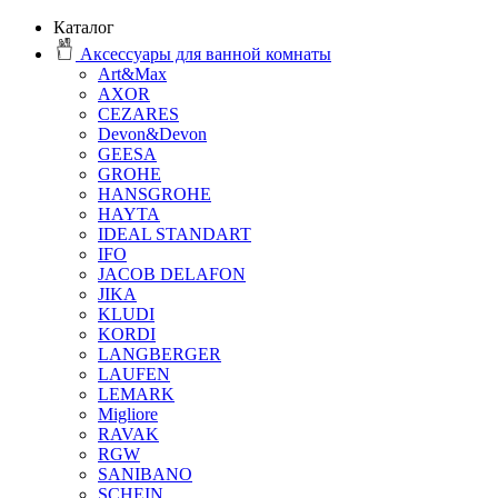
Каталог
Аксессуары для ванной комнаты
Art&Max
AXOR
CEZARES
Devon&Devon
GEESA
GROHE
HANSGROHE
HAYTA
IDEAL STANDART
IFO
JACOB DELAFON
JIKA
KLUDI
KORDI
LANGBERGER
LAUFEN
LEMARK
Migliore
RAVAK
RGW
SANIBANO
SCHEIN