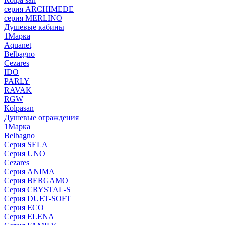
серия ARCHIMEDE
серия MERLINO
Душевые кабины
1Марка
Aquanet
Belbagno
Cezares
IDO
PARLY
RAVAK
RGW
Кolpasan
Душевые ограждения
1Марка
Belbagno
Серия SELA
Серия UNO
Cezares
Серия ANIMA
Серия BERGAMO
Серия CRYSTAL-S
Серия DUET-SOFT
Серия ECO
Серия ELENA