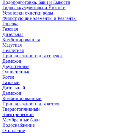
Водоподготовка, Баки и Ёмкости
Гидроаккумуляторы и Ёмкости
Установки очистки воды
Фильтрующие элементы и Реагенты
Горелка
Газовая
Дизельная
Комбинированная
Мазутная
Пеллетная
Принадлежности для горелок
Дымоход
Двухстенные
Одностенные
Котел
Газовый
Дизельный
Дымоход
Комбинированный
Принадлежности для котлов
Твердотопливный
Электрический
Мембранные баки
Водоснабжение
Отопление