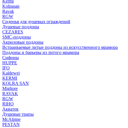
Kermi
Kolpasan
Ravak
RGW
Сиденья для душевых ограждений
Душевые поддоны
CEZARES
SMC-поддоны
Акриловые поддоны
Встраиваемые литые поддоны из искусственного мрамора
Поддоны и барьеры из литого мрамора
Сифоны
HUPPE
IFO
Kaldewei
KERMI
KOLRA SAN
Migliore
RAVAK
RGW
RIHO
Акватек
Душевые трапы
McAlpine
PESTAN