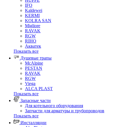
HUPPE
IFO
Kaldewei
KERMI
KOLRA SAN
Migliore
RAVAK
RGW
RIHO
Акватек
Показать все
Душевые трапы
McAlpine
PESTAN
RAVAK
RGW
Viega
АLCA PLAST
Показать все
Запасные части
Для котельного оборудования
Запчасти для арматуры и трубопроводов
Показать все
Инсталляции