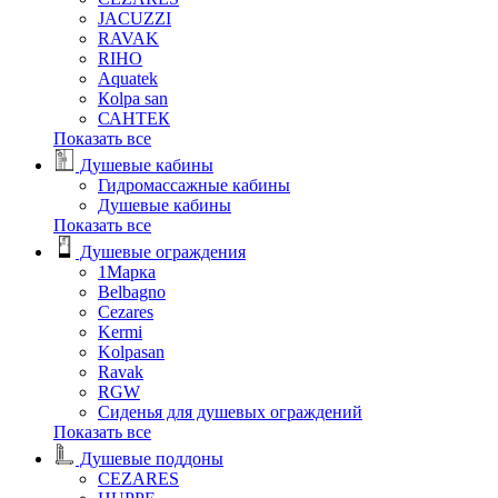
JACUZZI
RAVAK
RIHO
Аquatek
Кolpa san
САНТЕК
Показать все
Душевые кабины
Гидромассажные кабины
Душевые кабины
Показать все
Душевые ограждения
1Марка
Belbagno
Cezares
Kermi
Kolpasan
Ravak
RGW
Сиденья для душевых ограждений
Показать все
Душевые поддоны
CEZARES