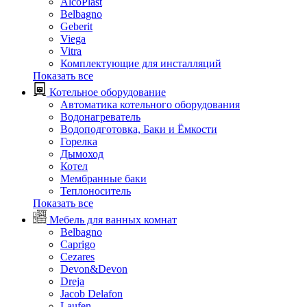
AlcoPlast
Belbagno
Geberit
Viega
Vitra
Комплектующие для инсталляций
Показать все
Котельное оборудование
Автоматика котельного оборудования
Водонагреватель
Водоподготовка, Баки и Ёмкости
Горелка
Дымоход
Котел
Мембранные баки
Теплоноситель
Показать все
Мебель для ванных комнат
Belbagno
Caprigo
Cezares
Devon&Devon
Dreja
Jacob Delafon
Laufen