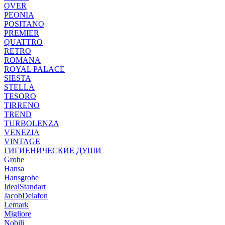
OVER
PEONIA
POSITANO
PREMIER
QUATTRO
RETRO
ROMANA
ROYAL PALACE
SIESTA
STELLA
TESORO
TIRRENO
TREND
TURBOLENZA
VENEZIA
VINTAGE
ГИГИЕНИЧЕСКИЕ ДУШИ
Grohe
Hansa
Hansgrohe
IdealStandart
JacobDelafon
Lemark
Migliore
Nobili