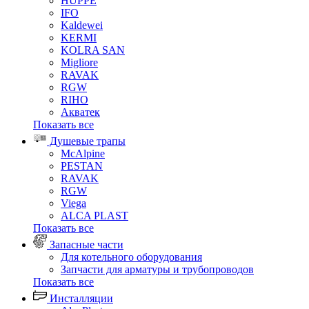
HUPPE
IFO
Kaldewei
KERMI
KOLRA SAN
Migliore
RAVAK
RGW
RIHO
Акватек
Показать все
Душевые трапы
McAlpine
PESTAN
RAVAK
RGW
Viega
АLCA PLAST
Показать все
Запасные части
Для котельного оборудования
Запчасти для арматуры и трубопроводов
Показать все
Инсталляции