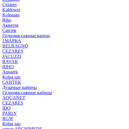
Cezares
Kaldewei
Kolpasan
Riho
Акватек
Сантек
Гидромассажные ванны
1МАРКА
BELBAGNO
CEZARES
JACUZZI
RAVAK
RIHO
Аquatek
Кolpa san
САНТЕК
Душевые кабины
Гидромассажные кабины
AQUANET
CEZARES
IDO
PARLY
RGW
Кolpa san
серия ARCHIMEDE