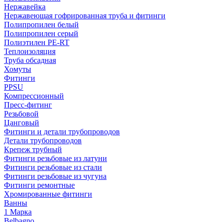
Нержавейка
Нержавеющая гофрированная труба и фитинги
Полипропилен белый
Полипропилен серый
Полиэтилен PE-RT
Теплоизоляция
Труба обсадная
Хомуты
Фитинги
PPSU
Компрессионный
Пресс-фитинг
Резьбовой
Цанговый
Фитинги и детали трубопроводов
Детали трубопроводов
Крепеж трубный
Фитинги резьбовые из латуни
Фитинги резьбовые из стали
Фитинги резьбовые из чугуна
Фитинги ремонтные
Хромированные фитинги
Ванны
1 Марка
Belbagno