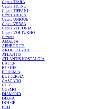
Серия TIARA
Серия TICINO
Серия TIFFANI
Серия TRULA
Серия UNIQUE
Серия VERSA
Серия VITTORIA
Серия VOLTURNO
Cezares
AMALFA
APHRODITE
ARTICOLI VARI
ATLANTIS
ATLANTIS NOSTALGIA
BADEN
BITONE
BOHEMIA
BUTTERFLY
CASCADO
CITY
COSMO
DIAMOND
DIANA
DOLCE
ECO