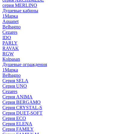
серия MERLINO
Душевые кабины
1Марка
Aquanet
Belbagno
Cezares
IDO
PARLY
RAVAK
RGW
Кolpasan
Душевые ограждения
1Марка
Belbagno
Серия SELA
Серия UNO
Cezares
Серия ANIMA
Серия BERGAMO
Серия CRYSTAL-S
Серия DUET-SOFT
Серия ECO
Серия ELENA
Серия FAMILY