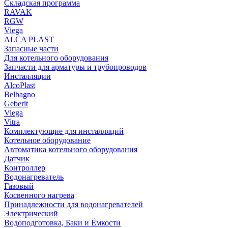
Складская программа
RAVAK
RGW
Viega
АLCA PLAST
Запасные части
Для котельного оборудования
Запчасти для арматуры и трубопроводов
Инсталляции
AlcoPlast
Belbagno
Geberit
Viega
Vitra
Комплектующие для инсталляций
Котельное оборудование
Автоматика котельного оборудования
Датчик
Контроллер
Водонагреватель
Газовый
Косвенного нагрева
Принадлежности для водонагревателей
Электрический
Водоподготовка, Баки и Ёмкости