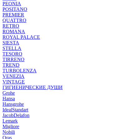
PEONIA
POSITANO
PREMIER
QUATTRO
RETRO
ROMANA
ROYAL PALACE
SIESTA
STELLA
TESORO
TIRRENO
TREND
TURBOLENZA
VENEZIA
VINTAGE
ГИГИЕНИЧЕСКИЕ ДУШИ
Grohe
Hansa
Hansgrohe
IdealStandart
JacobDelafon
Lemark
Migliore
Nobili
Oras