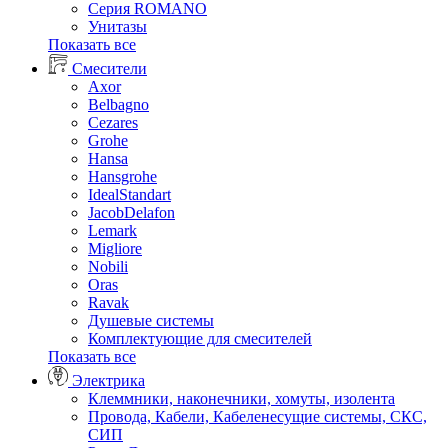
Серия ROMANO
Унитазы
Показать все
Смесители
Axor
Belbagno
Cezares
Grohe
Hansa
Hansgrohe
IdealStandart
JacobDelafon
Lemark
Migliore
Nobili
Oras
Ravak
Душевые системы
Комплектующие для смесителей
Показать все
Электрика
Клеммники, наконечники, хомуты, изолента
Провода, Кабели, Кабеленесущие системы, СКС,
СИП