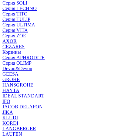
Серия SOLI
Серия TECHNO
Серия TITO
Серия TULIP
Серия ULTIMA
Серия VITA
Серия ZOE
AXOR
CEZARES
Корзины
Серия APHRODITE
Серия OLIMP
Devon&Devon
GEESA
GROHE
HANSGROHE
HAYTA
IDEAL STANDART
IFO
JACOB DELAFON
JIKA
KLUDI
KORDI
LANGBERGER
LAUFEN