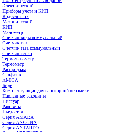
Полотенцесушитель водяной
Электрический
Приборы учета и КИП
Водосчетчик
Механический
КИП
Манометр
Счетчик воды коммунальный
Счетчик газа
Счетчик газа коммунальный
Счетчик тепла
Термоманометр
Термометр
Распродажа
Санфаянс
AMICA
Биде
Комплектующие для санитарной керамики
Накладные раковины
Писсуар
Раковина
Пьедестал
Серия AMARA
Серия ANCONA
Серия ANTAREO