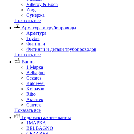
Villeroy & Boch
Zorg
Сунержа
Показать все
Арматура и трубопроводы
Арматура
Трубы
Фитинги
Фитинги и детали трубопроводов
Показать все
Ванны
1 Марка
Belbagno
Cezares
Kaldewei
Kolpasan
Riho
Акватек
Сантек
Показать все
Гидромассажные ванны
1МАРКА
BELBAGNO
CEZARES