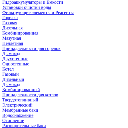
Гидроаккумуляторы и Ёмкости
Установки очистки воды
Фильтрующие элементы и Реагенты
Горелка
Газовая
Дизельная
Комбинированная
Мазутная
Пеллетная
Принадлежности для горелок
Дымоход
Двухстенные
Одностенные
Котел
Газовый
Дизельный
Дымоход
Комбинированный
Принадлежности для котлов
Твердотопливный
Электрический
Мембранные баки
Водоснабжение
Отопление
Расширительные баки