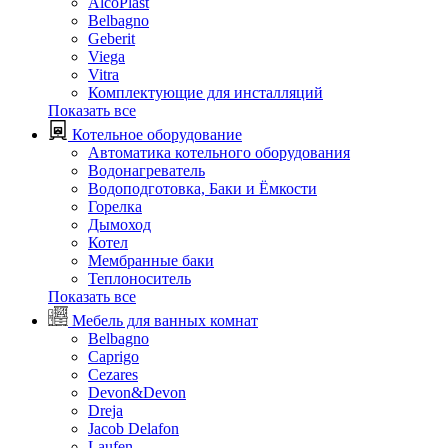
AlcoPlast
Belbagno
Geberit
Viega
Vitra
Комплектующие для инсталляций
Показать все
Котельное оборудование
Автоматика котельного оборудования
Водонагреватель
Водоподготовка, Баки и Ёмкости
Горелка
Дымоход
Котел
Мембранные баки
Теплоноситель
Показать все
Мебель для ванных комнат
Belbagno
Caprigo
Cezares
Devon&Devon
Dreja
Jacob Delafon
Laufen