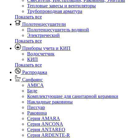
Смесители, Инсталляции, Раковины, Унитазы
Тепловые завесы и вентиляторы
Трубопроводная арматура
Показать все
Полотенцесушители
Полотенцесушитель водяной
Электрический
Показать все
Приборы учета и КИП
Водосчетчик
КИП
Показать все
Распродажа
Санфаянс
AMICA
Биде
Комплектующие для санитарной керамики
Накладные раковины
Писсуар
Раковина
Серия AMARA
Серия ANCONA
Серия ANTAREO
Серия ARDENTE-R