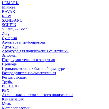
LEMARK
Migliore
RAVAK
RGW
SANIBANO
SCHEIN
Villeroy & Boch
Zorg
Сунержа
Арматура и трубопроводы
Арматура
Арматура для подключения сантехники
Запорная
Предохранительная и защитная
Приводы
Принадлежность к бытовой арматуре
Распределительно-смесительная
Регулирующая
Трубы
PE (ПНД)
PEX
Аксиальная система сшитого полиэтилена
Канализация
Медь
Металлопластик