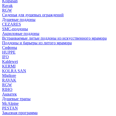
Kolpasan
Ravak
RGW
Сиденья для душевых ограждений
Душевые поддоны
CEZARES
SMC-поддоны
Акриловые поддоны
Встраиваемые литые поддоны из искусственного мрамора
Поддоны и барьеры из литого мрамора
Сифоны
HUPPE
IFO
Kaldewei
KERMI
KOLRA SAN
Migliore
RAVAK
RGW
RIHO
Акватек
Душевые трапы
McAlpine
PESTAN
Заказная программа