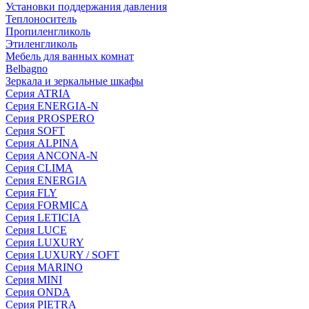
Установки поддержания давления
Теплоноситель
Пропиленгликоль
Этиленгликоль
Мебель для ванных комнат
Belbagno
Зеркала и зеркальные шкафы
Серия ATRIA
Серия ENERGIA-N
Серия PROSPERO
Серия SOFT
Серия ALPINA
Серия ANCONA-N
Серия CLIMA
Серия ENERGIA
Серия FLY
Серия FORMICA
Серия LETICIA
Серия LUCE
Серия LUXURY
Серия LUXURY / SOFT
Серия MARINO
Серия MINI
Серия ONDA
Серия PIETRA