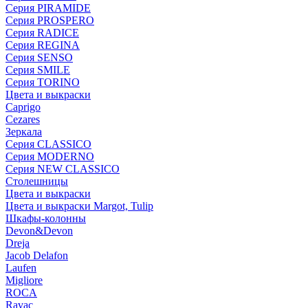
Серия PIRAMIDE
Серия PROSPERO
Серия RADICE
Серия REGINA
Серия SENSO
Серия SMILE
Серия TORINO
Цвета и выкраски
Caprigo
Cezares
Зеркала
Серия CLASSICO
Серия MODERNO
Серия NEW CLASSICO
Столешницы
Цвета и выкраски
Цвета и выкраски Margot, Tulip
Шкафы-колонны
Devon&Devon
Dreja
Jacob Delafon
Laufen
Migliore
ROCA
Rаvac