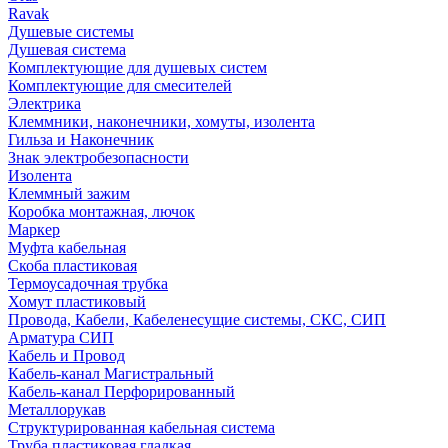
Ravak
Душевые системы
Душевая система
Комплектующие для душевых систем
Комплектующие для смесителей
Электрика
Клеммники, наконечники, хомуты, изолента
Гильза и Наконечник
Знак электробезопасности
Изолента
Клеммный зажим
Коробка монтажная, лючок
Маркер
Муфта кабельная
Скоба пластиковая
Термоусадочная трубка
Хомут пластиковый
Провода, Кабели, Кабеленесущие системы, СКС, СИП
Арматура СИП
Кабель и Провод
Кабель-канал Магистральный
Кабель-канал Перфорированный
Металлорукав
Структурированная кабельная система
Труба пластиковая гладкая