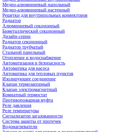
Медно-алюминиевый напольный
Медно-алюминиевый настенный
Решетки для внутрипольных конвекторов
Радиатор
Алюминиевый секционный
Биметаллический секционный
Дизайн-серии
Радиатор секционный
Радиатор трубчатый
Стальной панельный
Отопление и водоснабжение
Автоматизация и безопасность
Автоматика для насоса
Автоматика для тепловых пунктов
Изолирующее соединение
Клапан термозапорный
Клапан электромагнитный
Комнатный термостат
Противопожарная муфта
Реле давления
Реле температуры
Сигнализатор загазованности
Система защиты от протечек
Водонагреватели
Запасные части для котлов и водонагревателей