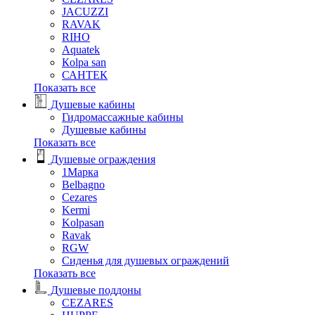
JACUZZI
RAVAK
RIHO
Аquatek
Кolpa san
САНТЕК
Показать все
Душевые кабины
Гидромассажные кабины
Душевые кабины
Показать все
Душевые ограждения
1Марка
Belbagno
Cezares
Kermi
Kolpasan
Ravak
RGW
Сиденья для душевых ограждений
Показать все
Душевые поддоны
CEZARES