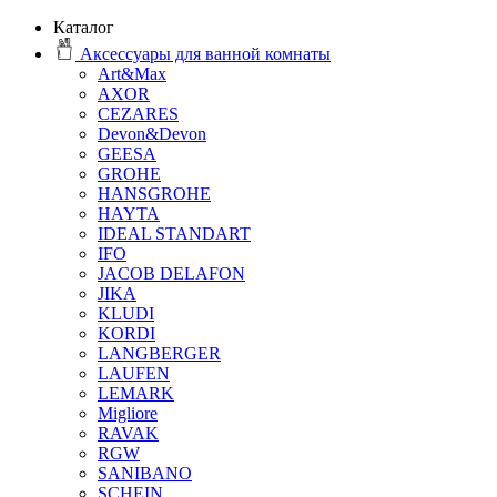
Каталог
Аксессуары для ванной комнаты
Art&Max
AXOR
CEZARES
Devon&Devon
GEESA
GROHE
HANSGROHE
HAYTA
IDEAL STANDART
IFO
JACOB DELAFON
JIKA
KLUDI
KORDI
LANGBERGER
LAUFEN
LEMARK
Migliore
RAVAK
RGW
SANIBANO
SCHEIN