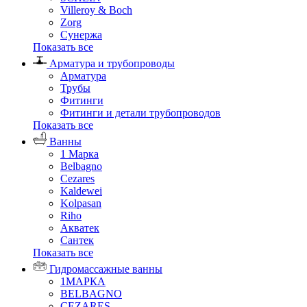
Villeroy & Boch
Zorg
Сунержа
Показать все
Арматура и трубопроводы
Арматура
Трубы
Фитинги
Фитинги и детали трубопроводов
Показать все
Ванны
1 Марка
Belbagno
Cezares
Kaldewei
Kolpasan
Riho
Акватек
Сантек
Показать все
Гидромассажные ванны
1МАРКА
BELBAGNO
CEZARES