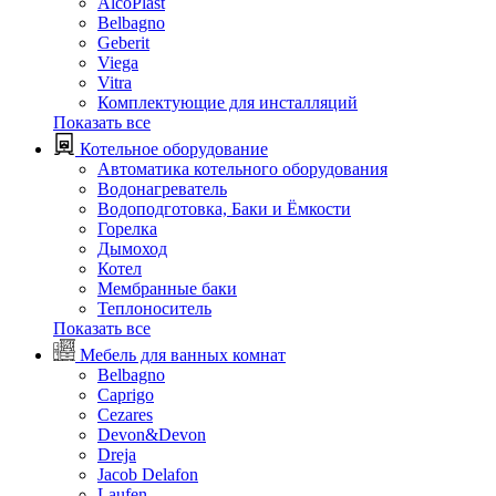
AlcoPlast
Belbagno
Geberit
Viega
Vitra
Комплектующие для инсталляций
Показать все
Котельное оборудование
Автоматика котельного оборудования
Водонагреватель
Водоподготовка, Баки и Ёмкости
Горелка
Дымоход
Котел
Мембранные баки
Теплоноситель
Показать все
Мебель для ванных комнат
Belbagno
Caprigo
Cezares
Devon&Devon
Dreja
Jacob Delafon
Laufen