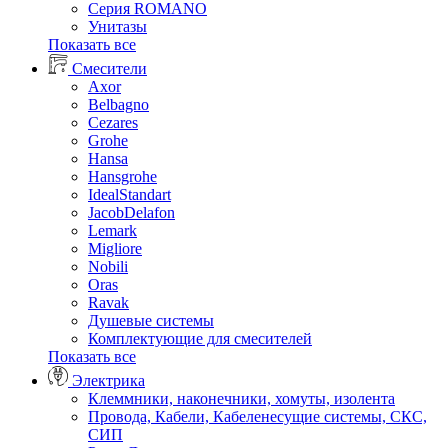
Серия ROMANO
Унитазы
Показать все
Смесители
Axor
Belbagno
Cezares
Grohe
Hansa
Hansgrohe
IdealStandart
JacobDelafon
Lemark
Migliore
Nobili
Oras
Ravak
Душевые системы
Комплектующие для смесителей
Показать все
Электрика
Клеммники, наконечники, хомуты, изолента
Провода, Кабели, Кабеленесущие системы, СКС,
СИП