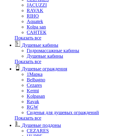
JACUZZI
RAVAK
RIHO
Аquatek
Кolpa san
САНТЕК
Показать все
Душевые кабины
Гидромассажные кабины
Душевые кабины
Показать все
Душевые ограждения
1Марка
Belbagno
Cezares
Kermi
Kolpasan
Ravak
RGW
Сиденья для душевых ограждений
Показать все
Душевые поддоны
CEZARES