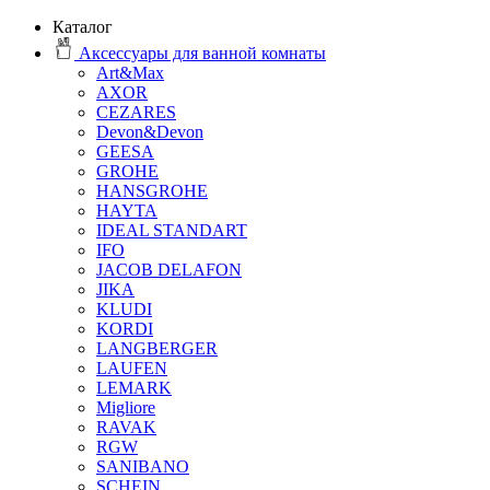
Каталог
Аксессуары для ванной комнаты
Art&Max
AXOR
CEZARES
Devon&Devon
GEESA
GROHE
HANSGROHE
HAYTA
IDEAL STANDART
IFO
JACOB DELAFON
JIKA
KLUDI
KORDI
LANGBERGER
LAUFEN
LEMARK
Migliore
RAVAK
RGW
SANIBANO
SCHEIN