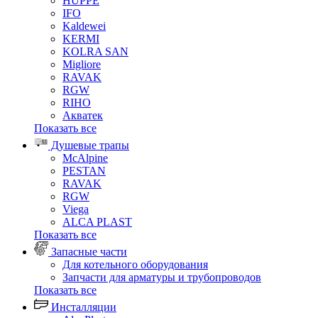
HUPPE
IFO
Kaldewei
KERMI
KOLRA SAN
Migliore
RAVAK
RGW
RIHO
Акватек
Показать все
Душевые трапы
McAlpine
PESTAN
RAVAK
RGW
Viega
АLCA PLAST
Показать все
Запасные части
Для котельного оборудования
Запчасти для арматуры и трубопроводов
Показать все
Инсталляции