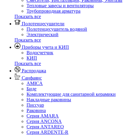
Смесители, Инсталляции, Раковины, Унитазы
Тепловые завесы и вентиляторы
Трубопроводная арматура
Показать все
Полотенцесушители
Полотенцесушитель водяной
Электрический
Показать все
Приборы учета и КИП
Водосчетчик
КИП
Показать все
Распродажа
Санфаянс
AMICA
Биде
Комплектующие для санитарной керамики
Накладные раковины
Писсуар
Раковина
Серия AMARA
Серия ANCONA
Серия ANTAREO
Серия ARDENTE-R