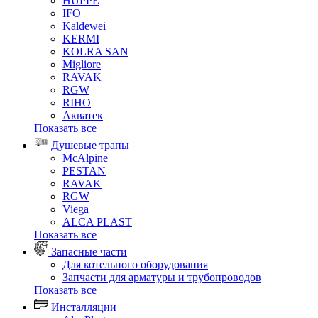
HUPPE
IFO
Kaldewei
KERMI
KOLRA SAN
Migliore
RAVAK
RGW
RIHO
Акватек
Показать все
Душевые трапы
McAlpine
PESTAN
RAVAK
RGW
Viega
АLCA PLAST
Показать все
Запасные части
Для котельного оборудования
Запчасти для арматуры и трубопроводов
Показать все
Инсталляции