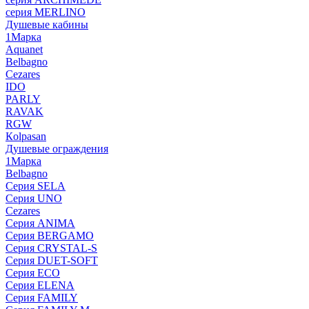
серия MERLINO
Душевые кабины
1Марка
Aquanet
Belbagno
Cezares
IDO
PARLY
RAVAK
RGW
Кolpasan
Душевые ограждения
1Марка
Belbagno
Серия SELA
Серия UNO
Cezares
Серия ANIMA
Серия BERGAMO
Серия CRYSTAL-S
Серия DUET-SOFT
Серия ECO
Серия ELENA
Серия FAMILY