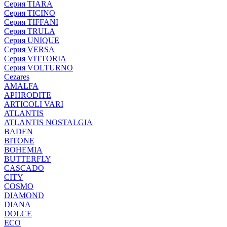
Серия TIARA
Серия TICINO
Серия TIFFANI
Серия TRULA
Серия UNIQUE
Серия VERSA
Серия VITTORIA
Серия VOLTURNO
Cezares
AMALFA
APHRODITE
ARTICOLI VARI
ATLANTIS
ATLANTIS NOSTALGIA
BADEN
BITONE
BOHEMIA
BUTTERFLY
CASCADO
CITY
COSMO
DIAMOND
DIANA
DOLCE
ECO