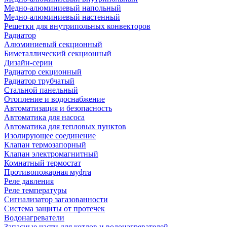
Медно-алюминиевый напольный
Медно-алюминиевый настенный
Решетки для внутрипольных конвекторов
Радиатор
Алюминиевый секционный
Биметаллический секционный
Дизайн-серии
Радиатор секционный
Радиатор трубчатый
Стальной панельный
Отопление и водоснабжение
Автоматизация и безопасность
Автоматика для насоса
Автоматика для тепловых пунктов
Изолирующее соединение
Клапан термозапорный
Клапан электромагнитный
Комнатный термостат
Противопожарная муфта
Реле давления
Реле температуры
Сигнализатор загазованности
Система защиты от протечек
Водонагреватели
Запасные части для котлов и водонагревателей