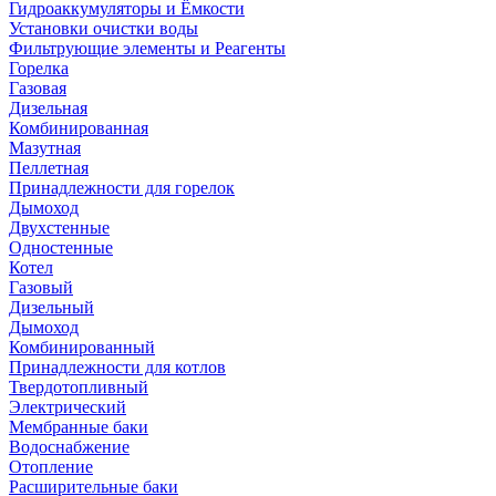
Гидроаккумуляторы и Ёмкости
Установки очистки воды
Фильтрующие элементы и Реагенты
Горелка
Газовая
Дизельная
Комбинированная
Мазутная
Пеллетная
Принадлежности для горелок
Дымоход
Двухстенные
Одностенные
Котел
Газовый
Дизельный
Дымоход
Комбинированный
Принадлежности для котлов
Твердотопливный
Электрический
Мембранные баки
Водоснабжение
Отопление
Расширительные баки