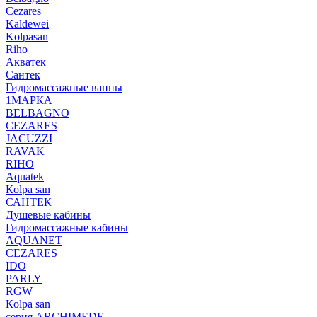
Cezares
Kaldewei
Kolpasan
Riho
Акватек
Сантек
Гидромассажные ванны
1МАРКА
BELBAGNO
CEZARES
JACUZZI
RAVAK
RIHO
Аquatek
Кolpa san
САНТЕК
Душевые кабины
Гидромассажные кабины
AQUANET
CEZARES
IDO
PARLY
RGW
Кolpa san
серия ARCHIMEDE