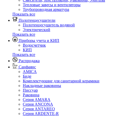
Смесители, Инсталляции, Раковины, Унитазы
Тепловые завесы и вентиляторы
Трубопроводная арматура
Показать все
Полотенцесушители
Полотенцесушитель водяной
Электрический
Показать все
Приборы учета и КИП
Водосчетчик
КИП
Показать все
Распродажа
Санфаянс
AMICA
Биде
Комплектующие для санитарной керамики
Накладные раковины
Писсуар
Раковина
Серия AMARA
Серия ANCONA
Серия ANTAREO
Серия ARDENTE-R