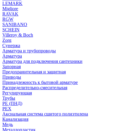
LEMARK
Migliore
RAVAK
RGW
SANIBANO
SCHEIN
Villeroy & Boch
Zorg
Сунержа
Арматура и трубопроводы
Арматура
Арматура для подключения сантехники
Запорная
Предохранительная и защитная
Приводы
Принадлежность к бытовой арматуре
Распределительно-смесительная
Регулирующая
Трубы
PE (ПНД)
PEX
Аксиальная система сшитого полиэтилена
Канализация
Медь
Металлопластик