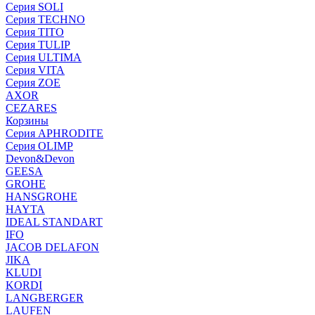
Серия SOLI
Серия TECHNO
Серия TITO
Серия TULIP
Серия ULTIMA
Серия VITA
Серия ZOE
AXOR
CEZARES
Корзины
Серия APHRODITE
Серия OLIMP
Devon&Devon
GEESA
GROHE
HANSGROHE
HAYTA
IDEAL STANDART
IFO
JACOB DELAFON
JIKA
KLUDI
KORDI
LANGBERGER
LAUFEN