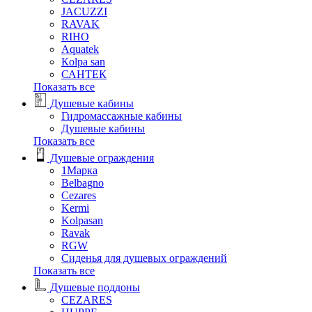
JACUZZI
RAVAK
RIHO
Аquatek
Кolpa san
САНТЕК
Показать все
Душевые кабины
Гидромассажные кабины
Душевые кабины
Показать все
Душевые ограждения
1Марка
Belbagno
Cezares
Kermi
Kolpasan
Ravak
RGW
Сиденья для душевых ограждений
Показать все
Душевые поддоны
CEZARES