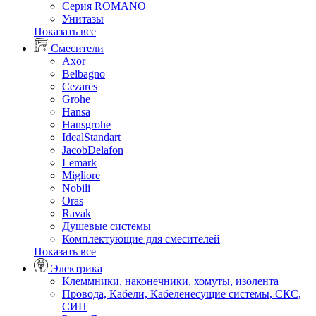
Серия ROMANO
Унитазы
Показать все
Смесители
Axor
Belbagno
Cezares
Grohe
Hansa
Hansgrohe
IdealStandart
JacobDelafon
Lemark
Migliore
Nobili
Oras
Ravak
Душевые системы
Комплектующие для смесителей
Показать все
Электрика
Клеммники, наконечники, хомуты, изолента
Провода, Кабели, Кабеленесущие системы, СКС,
СИП