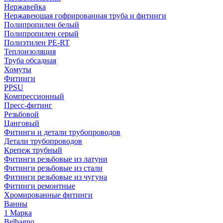
Нержавейка
Нержавеющая гофрированная труба и фитинги
Полипропилен белый
Полипропилен серый
Полиэтилен PE-RT
Теплоизоляция
Труба обсадная
Хомуты
Фитинги
PPSU
Компрессионный
Пресс-фитинг
Резьбовой
Цанговый
Фитинги и детали трубопроводов
Детали трубопроводов
Крепеж трубный
Фитинги резьбовые из латуни
Фитинги резьбовые из стали
Фитинги резьбовые из чугуна
Фитинги ремонтные
Хромированные фитинги
Ванны
1 Марка
Belbagno