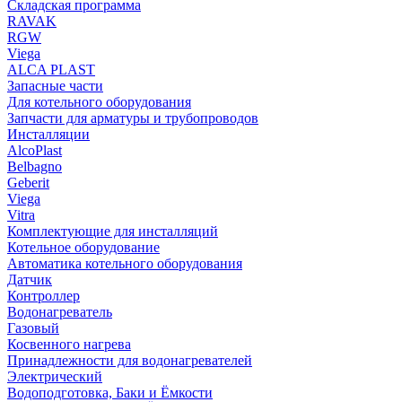
Складская программа
RAVAK
RGW
Viega
АLCA PLAST
Запасные части
Для котельного оборудования
Запчасти для арматуры и трубопроводов
Инсталляции
AlcoPlast
Belbagno
Geberit
Viega
Vitra
Комплектующие для инсталляций
Котельное оборудование
Автоматика котельного оборудования
Датчик
Контроллер
Водонагреватель
Газовый
Косвенного нагрева
Принадлежности для водонагревателей
Электрический
Водоподготовка, Баки и Ёмкости