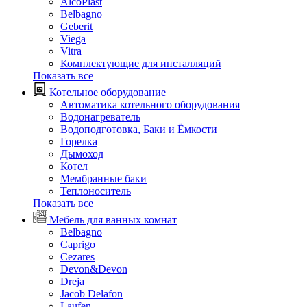
AlcoPlast
Belbagno
Geberit
Viega
Vitra
Комплектующие для инсталляций
Показать все
Котельное оборудование
Автоматика котельного оборудования
Водонагреватель
Водоподготовка, Баки и Ёмкости
Горелка
Дымоход
Котел
Мембранные баки
Теплоноситель
Показать все
Мебель для ванных комнат
Belbagno
Caprigo
Cezares
Devon&Devon
Dreja
Jacob Delafon
Laufen