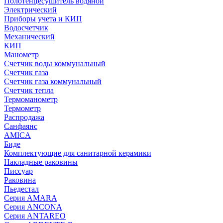
Полотенцесушитель водяной
Электрический
Приборы учета и КИП
Водосчетчик
Механический
КИП
Манометр
Счетчик воды коммунальный
Счетчик газа
Счетчик газа коммунальный
Счетчик тепла
Термоманометр
Термометр
Распродажа
Санфаянс
AMICA
Биде
Комплектующие для санитарной керамики
Накладные раковины
Писсуар
Раковина
Пьедестал
Серия AMARA
Серия ANCONA
Серия ANTAREO