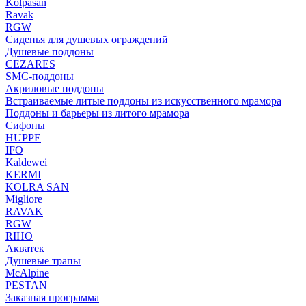
Kolpasan
Ravak
RGW
Сиденья для душевых ограждений
Душевые поддоны
CEZARES
SMC-поддоны
Акриловые поддоны
Встраиваемые литые поддоны из искусственного мрамора
Поддоны и барьеры из литого мрамора
Сифоны
HUPPE
IFO
Kaldewei
KERMI
KOLRA SAN
Migliore
RAVAK
RGW
RIHO
Акватек
Душевые трапы
McAlpine
PESTAN
Заказная программа