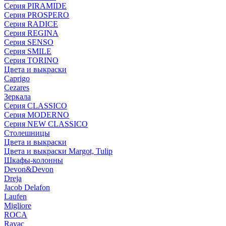
Серия PIRAMIDE
Серия PROSPERO
Серия RADICE
Серия REGINA
Серия SENSO
Серия SMILE
Серия TORINO
Цвета и выкраски
Caprigo
Cezares
Зеркала
Серия CLASSICO
Серия MODERNO
Серия NEW CLASSICO
Столешницы
Цвета и выкраски
Цвета и выкраски Margot, Tulip
Шкафы-колонны
Devon&Devon
Dreja
Jacob Delafon
Laufen
Migliore
ROCA
Rаvac