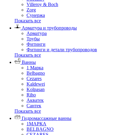
Villeroy & Boch
Zorg
Сунержа
Показать все
Арматура и трубопроводы
Арматура
Трубы
Фитинги
Фитинги и детали трубопроводов
Показать все
Ванны
1 Марка
Belbagno
Cezares
Kaldewei
Kolpasan
Riho
Акватек
Сантек
Показать все
Гидромассажные ванны
1МАРКА
BELBAGNO
CEZARES