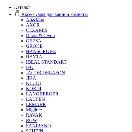
Каталог
Аксессуары для ванной комнаты
Art&Max
AXOR
CEZARES
Devon&Devon
GEESA
GROHE
HANSGROHE
HAYTA
IDEAL STANDART
IFO
JACOB DELAFON
JIKA
KLUDI
KORDI
LANGBERGER
LAUFEN
LEMARK
Migliore
RAVAK
RGW
SANIBANO
SCHEIN