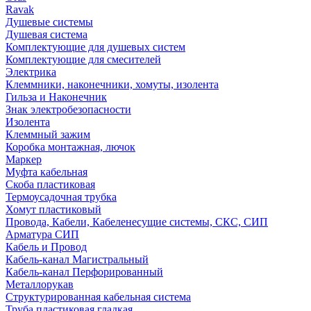
Ravak
Душевые системы
Душевая система
Комплектующие для душевых систем
Комплектующие для смесителей
Электрика
Клеммники, наконечники, хомуты, изолента
Гильза и Наконечник
Знак электробезопасности
Изолента
Клеммный зажим
Коробка монтажная, лючок
Маркер
Муфта кабельная
Скоба пластиковая
Термоусадочная трубка
Хомут пластиковый
Провода, Кабели, Кабеленесущие системы, СКС, СИП
Арматура СИП
Кабель и Провод
Кабель-канал Магистральный
Кабель-канал Перфорированный
Металлорукав
Структурированная кабельная система
Труба пластиковая гладкая