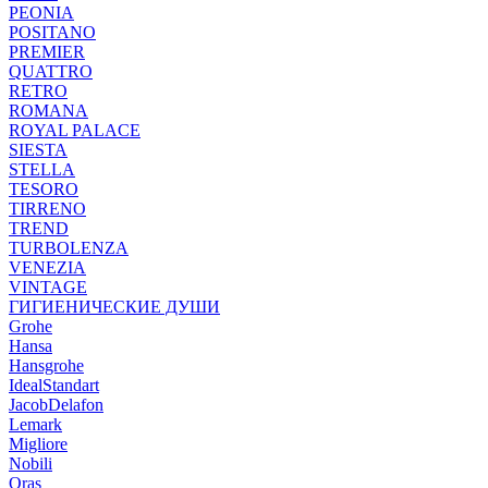
PEONIA
POSITANO
PREMIER
QUATTRO
RETRO
ROMANA
ROYAL PALACE
SIESTA
STELLA
TESORO
TIRRENO
TREND
TURBOLENZA
VENEZIA
VINTAGE
ГИГИЕНИЧЕСКИЕ ДУШИ
Grohe
Hansa
Hansgrohe
IdealStandart
JacobDelafon
Lemark
Migliore
Nobili
Oras