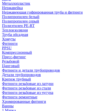
Металлопластик
Нержавейка
Нержавеющая гофрированная труба и фитинги
Полипропилен белый
Полипропилен серый
Полиэтилен PE-RT
Теплоизоляция
Труба обсадная
Хомуты
Фитинги
PPSU
Компрессионный
Пресс-фитинг
Резьбовой
Цанговый
Фитинги и детали трубопроводов
Детали трубопроводов
Крепеж трубный
Фитинги резьбовые из латуни
Фитинги резьбовые из стали
Фитинги резьбовые из чугуна
Фитинги ремонтные
Хромированные фитинги
Ванны
1 Марка