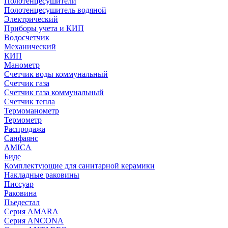
Полотенцесушители
Полотенцесушитель водяной
Электрический
Приборы учета и КИП
Водосчетчик
Механический
КИП
Манометр
Счетчик воды коммунальный
Счетчик газа
Счетчик газа коммунальный
Счетчик тепла
Термоманометр
Термометр
Распродажа
Санфаянс
AMICA
Биде
Комплектующие для санитарной керамики
Накладные раковины
Писсуар
Раковина
Пьедестал
Серия AMARA
Серия ANCONA