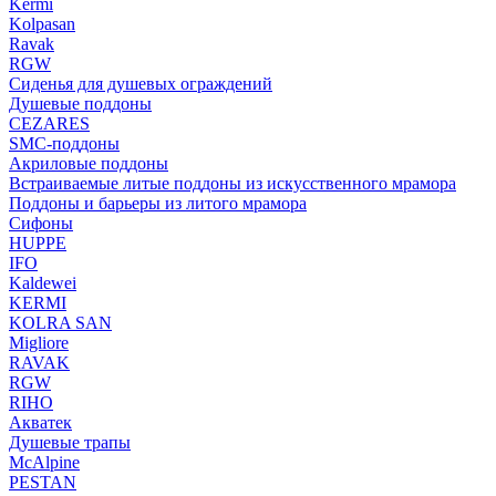
Kermi
Kolpasan
Ravak
RGW
Сиденья для душевых ограждений
Душевые поддоны
CEZARES
SMC-поддоны
Акриловые поддоны
Встраиваемые литые поддоны из искусственного мрамора
Поддоны и барьеры из литого мрамора
Сифоны
HUPPE
IFO
Kaldewei
KERMI
KOLRA SAN
Migliore
RAVAK
RGW
RIHO
Акватек
Душевые трапы
McAlpine
PESTAN