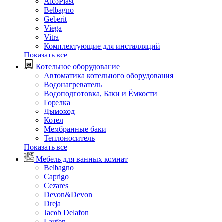
AlcoPlast
Belbagno
Geberit
Viega
Vitra
Комплектующие для инсталляций
Показать все
Котельное оборудование
Автоматика котельного оборудования
Водонагреватель
Водоподготовка, Баки и Ёмкости
Горелка
Дымоход
Котел
Мембранные баки
Теплоноситель
Показать все
Мебель для ванных комнат
Belbagno
Caprigo
Cezares
Devon&Devon
Dreja
Jacob Delafon
Laufen