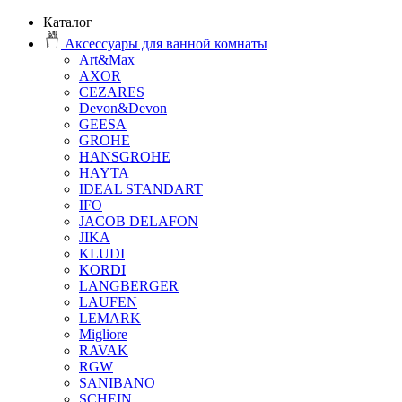
Каталог
Аксессуары для ванной комнаты
Art&Max
AXOR
CEZARES
Devon&Devon
GEESA
GROHE
HANSGROHE
HAYTA
IDEAL STANDART
IFO
JACOB DELAFON
JIKA
KLUDI
KORDI
LANGBERGER
LAUFEN
LEMARK
Migliore
RAVAK
RGW
SANIBANO
SCHEIN