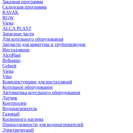
Заказная программа
Складская программа
RAVAK
RGW
Viega
АLCA PLAST
Запасные части
Для котельного оборудования
Запчасти для арматуры и трубопроводов
Инсталляции
AlcoPlast
Belbagno
Geberit
Viega
Vitra
Комплектующие для инсталляций
Котельное оборудование
Автоматика котельного оборудования
Датчик
Контроллер
Водонагреватель
Газовый
Косвенного нагрева
Принадлежности для водонагревателей
Электрический