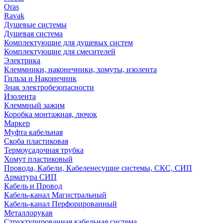
Oras
Ravak
Душевые системы
Душевая система
Комплектующие для душевых систем
Комплектующие для смесителей
Электрика
Клеммники, наконечники, хомуты, изолента
Гильза и Наконечник
Знак электробезопасности
Изолента
Клеммный зажим
Коробка монтажная, лючок
Маркер
Муфта кабельная
Скоба пластиковая
Термоусадочная трубка
Хомут пластиковый
Провода, Кабели, Кабеленесущие системы, СКС, СИП
Арматура СИП
Кабель и Провод
Кабель-канал Магистральный
Кабель-канал Перфорированный
Металлорукав
Структурированная кабельная система