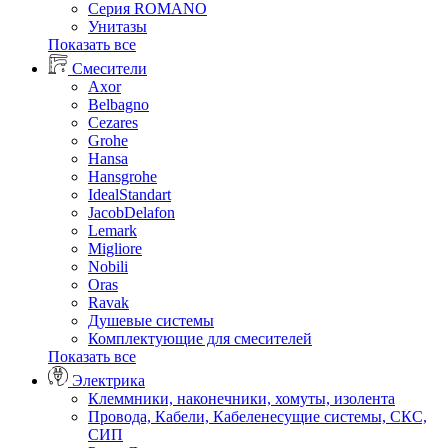
Серия ROMANO
Унитазы
Показать все
Смесители
Axor
Belbagno
Cezares
Grohe
Hansa
Hansgrohe
IdealStandart
JacobDelafon
Lemark
Migliore
Nobili
Oras
Ravak
Душевые системы
Комплектующие для смесителей
Показать все
Электрика
Клеммники, наконечники, хомуты, изолента
Провода, Кабели, Кабеленесущие системы, СКС,
СИП