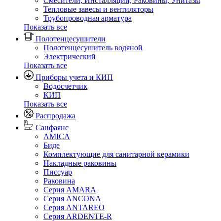
Смесители, Инсталляции, Раковины, Унитазы
Тепловые завесы и вентиляторы
Трубопроводная арматура
Показать все
Полотенцесушители
Полотенцесушитель водяной
Электрический
Показать все
Приборы учета и КИП
Водосчетчик
КИП
Показать все
Распродажа
Санфаянс
AMICA
Биде
Комплектующие для санитарной керамики
Накладные раковины
Писсуар
Раковина
Серия AMARA
Серия ANCONA
Серия ANTAREO
Серия ARDENTE-R