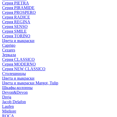
Серия PIETRA
Серия PIRAMIDE
Серия PROSPERO
Серия RADICE
Серия REGINA
Серия SENSO
Серия SMILE
Серия TORINO
Цвета и выкраски
Caprigo
Cezares
Зеркала
Серия CLASSICO
Серия MODERNO
Серия NEW CLASSICO
Столешницы
Цвета и выкраски
Цвета и выкраски Margot, Tulip
Шкафы-колонны
Devon&Devon
Dreja
Jacob Delafon
Laufen
Migliore
ROCA