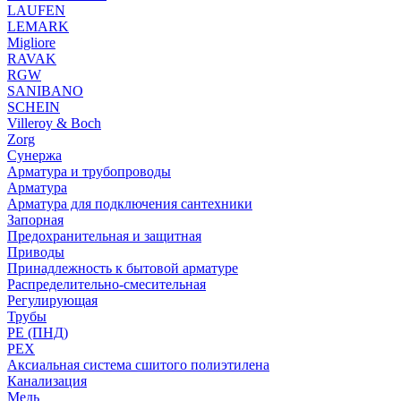
LAUFEN
LEMARK
Migliore
RAVAK
RGW
SANIBANO
SCHEIN
Villeroy & Boch
Zorg
Сунержа
Арматура и трубопроводы
Арматура
Арматура для подключения сантехники
Запорная
Предохранительная и защитная
Приводы
Принадлежность к бытовой арматуре
Распределительно-смесительная
Регулирующая
Трубы
PE (ПНД)
PEX
Аксиальная система сшитого полиэтилена
Канализация
Медь