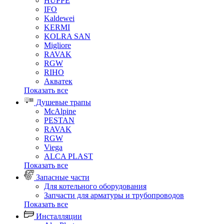
HUPPE
IFO
Kaldewei
KERMI
KOLRA SAN
Migliore
RAVAK
RGW
RIHO
Акватек
Показать все
Душевые трапы
McAlpine
PESTAN
RAVAK
RGW
Viega
АLCA PLAST
Показать все
Запасные части
Для котельного оборудования
Запчасти для арматуры и трубопроводов
Показать все
Инсталляции