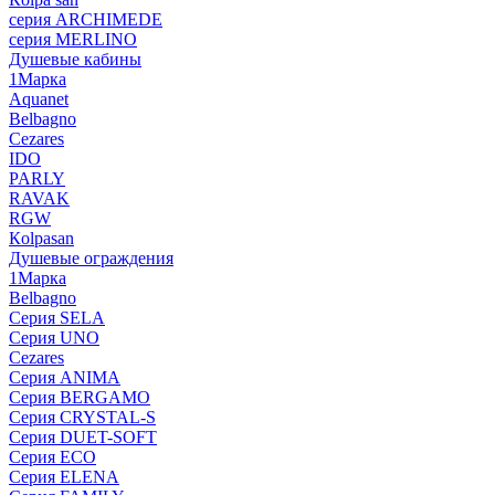
серия ARCHIMEDE
серия MERLINO
Душевые кабины
1Марка
Aquanet
Belbagno
Cezares
IDO
PARLY
RAVAK
RGW
Кolpasan
Душевые ограждения
1Марка
Belbagno
Серия SELA
Серия UNO
Cezares
Серия ANIMA
Серия BERGAMO
Серия CRYSTAL-S
Серия DUET-SOFT
Серия ECO
Серия ELENA