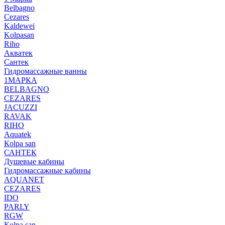
Belbagno
Cezares
Kaldewei
Kolpasan
Riho
Акватек
Сантек
Гидромассажные ванны
1МАРКА
BELBAGNO
CEZARES
JACUZZI
RAVAK
RIHO
Аquatek
Кolpa san
САНТЕК
Душевые кабины
Гидромассажные кабины
AQUANET
CEZARES
IDO
PARLY
RGW
Кolpa san