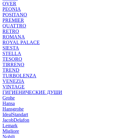
OVER
PEONIA
POSITANO
PREMIER
QUATTRO
RETRO
ROMANA
ROYAL PALACE
SIESTA
STELLA
TESORO
TIRRENO
TREND
TURBOLENZA
VENEZIA
VINTAGE
ГИГИЕНИЧЕСКИЕ ДУШИ
Grohe
Hansa
Hansgrohe
IdealStandart
JacobDelafon
Lemark
Migliore
Nobili