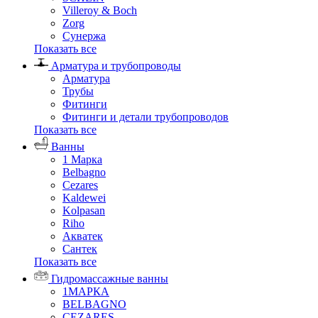
Villeroy & Boch
Zorg
Сунержа
Показать все
Арматура и трубопроводы
Арматура
Трубы
Фитинги
Фитинги и детали трубопроводов
Показать все
Ванны
1 Марка
Belbagno
Cezares
Kaldewei
Kolpasan
Riho
Акватек
Сантек
Показать все
Гидромассажные ванны
1МАРКА
BELBAGNO
CEZARES