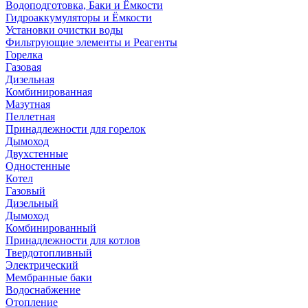
Водоподготовка, Баки и Ёмкости
Гидроаккумуляторы и Ёмкости
Установки очистки воды
Фильтрующие элементы и Реагенты
Горелка
Газовая
Дизельная
Комбинированная
Мазутная
Пеллетная
Принадлежности для горелок
Дымоход
Двухстенные
Одностенные
Котел
Газовый
Дизельный
Дымоход
Комбинированный
Принадлежности для котлов
Твердотопливный
Электрический
Мембранные баки
Водоснабжение
Отопление