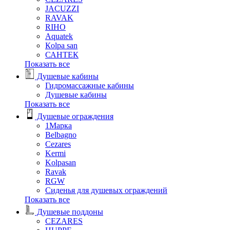
JACUZZI
RAVAK
RIHO
Аquatek
Кolpa san
САНТЕК
Показать все
Душевые кабины
Гидромассажные кабины
Душевые кабины
Показать все
Душевые ограждения
1Марка
Belbagno
Cezares
Kermi
Kolpasan
Ravak
RGW
Сиденья для душевых ограждений
Показать все
Душевые поддоны
CEZARES