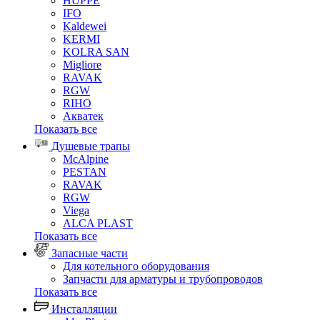
HUPPE
IFO
Kaldewei
KERMI
KOLRA SAN
Migliore
RAVAK
RGW
RIHO
Акватек
Показать все
Душевые трапы
McAlpine
PESTAN
RAVAK
RGW
Viega
АLCA PLAST
Показать все
Запасные части
Для котельного оборудования
Запчасти для арматуры и трубопроводов
Показать все
Инсталляции