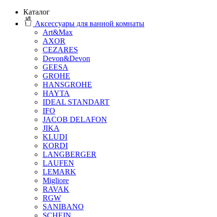
Каталог
Аксессуары для ванной комнаты
Art&Max
AXOR
CEZARES
Devon&Devon
GEESA
GROHE
HANSGROHE
HAYTA
IDEAL STANDART
IFO
JACOB DELAFON
JIKA
KLUDI
KORDI
LANGBERGER
LAUFEN
LEMARK
Migliore
RAVAK
RGW
SANIBANO
SCHEIN