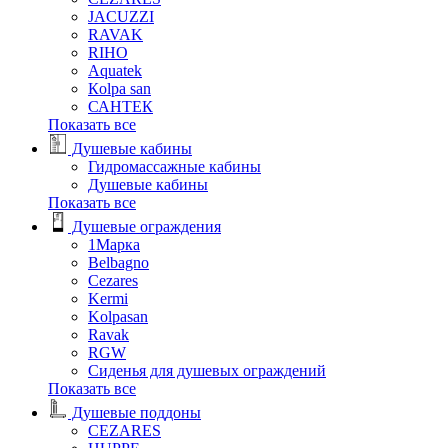
JACUZZI
RAVAK
RIHO
Аquatek
Кolpa san
САНТЕК
Показать все
Душевые кабины
Гидромассажные кабины
Душевые кабины
Показать все
Душевые ограждения
1Марка
Belbagno
Cezares
Kermi
Kolpasan
Ravak
RGW
Сиденья для душевых ограждений
Показать все
Душевые поддоны
CEZARES