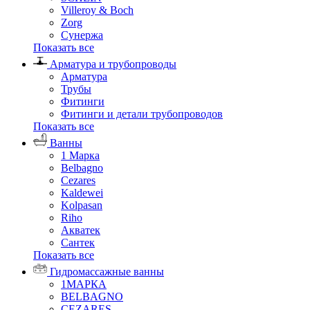
Villeroy & Boch
Zorg
Сунержа
Показать все
Арматура и трубопроводы
Арматура
Трубы
Фитинги
Фитинги и детали трубопроводов
Показать все
Ванны
1 Марка
Belbagno
Cezares
Kaldewei
Kolpasan
Riho
Акватек
Сантек
Показать все
Гидромассажные ванны
1МАРКА
BELBAGNO
CEZARES