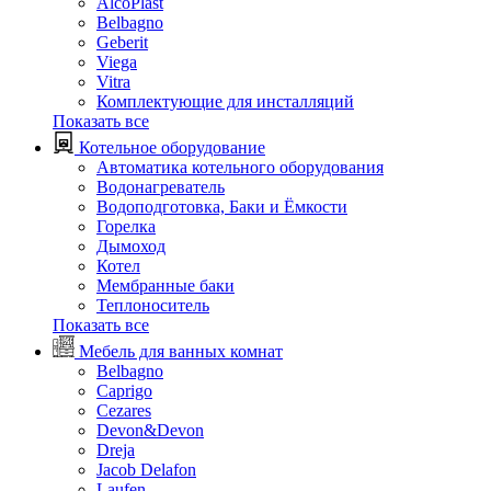
AlcoPlast
Belbagno
Geberit
Viega
Vitra
Комплектующие для инсталляций
Показать все
Котельное оборудование
Автоматика котельного оборудования
Водонагреватель
Водоподготовка, Баки и Ёмкости
Горелка
Дымоход
Котел
Мембранные баки
Теплоноситель
Показать все
Мебель для ванных комнат
Belbagno
Caprigo
Cezares
Devon&Devon
Dreja
Jacob Delafon
Laufen