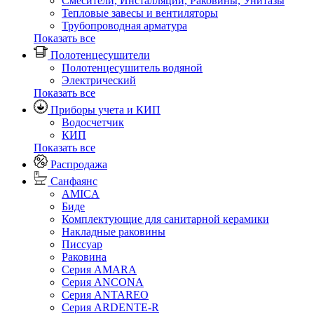
Смесители, Инсталляции, Раковины, Унитазы
Тепловые завесы и вентиляторы
Трубопроводная арматура
Показать все
Полотенцесушители
Полотенцесушитель водяной
Электрический
Показать все
Приборы учета и КИП
Водосчетчик
КИП
Показать все
Распродажа
Санфаянс
AMICA
Биде
Комплектующие для санитарной керамики
Накладные раковины
Писсуар
Раковина
Серия AMARA
Серия ANCONA
Серия ANTAREO
Серия ARDENTE-R