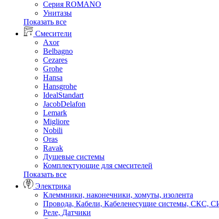
Серия ROMANO
Унитазы
Показать все
Смесители
Axor
Belbagno
Cezares
Grohe
Hansa
Hansgrohe
IdealStandart
JacobDelafon
Lemark
Migliore
Nobili
Oras
Ravak
Душевые системы
Комплектующие для смесителей
Показать все
Электрика
Клеммники, наконечники, хомуты, изолента
Провода, Кабели, Кабеленесущие системы, СКС, 
Реле, Датчики