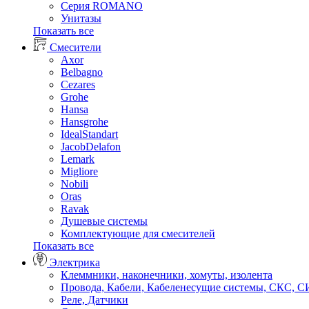
Серия ROMANO
Унитазы
Показать все
Смесители
Axor
Belbagno
Cezares
Grohe
Hansa
Hansgrohe
IdealStandart
JacobDelafon
Lemark
Migliore
Nobili
Oras
Ravak
Душевые системы
Комплектующие для смесителей
Показать все
Электрика
Клеммники, наконечники, хомуты, изолента
Провода, Кабели, Кабеленесущие системы, СКС, 
Реле, Датчики