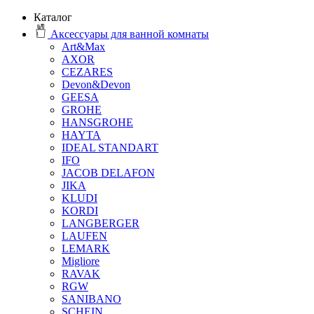
Каталог
Аксессуары для ванной комнаты
Art&Max
AXOR
CEZARES
Devon&Devon
GEESA
GROHE
HANSGROHE
HAYTA
IDEAL STANDART
IFO
JACOB DELAFON
JIKA
KLUDI
KORDI
LANGBERGER
LAUFEN
LEMARK
Migliore
RAVAK
RGW
SANIBANO
SCHEIN