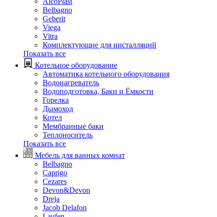
AlcoPlast
Belbagno
Geberit
Viega
Vitra
Комплектующие для инсталляций
Показать все
Котельное оборудование
Автоматика котельного оборудования
Водонагреватель
Водоподготовка, Баки и Ёмкости
Горелка
Дымоход
Котел
Мембранные баки
Теплоноситель
Показать все
Мебель для ванных комнат
Belbagno
Caprigo
Cezares
Devon&Devon
Dreja
Jacob Delafon
Laufen