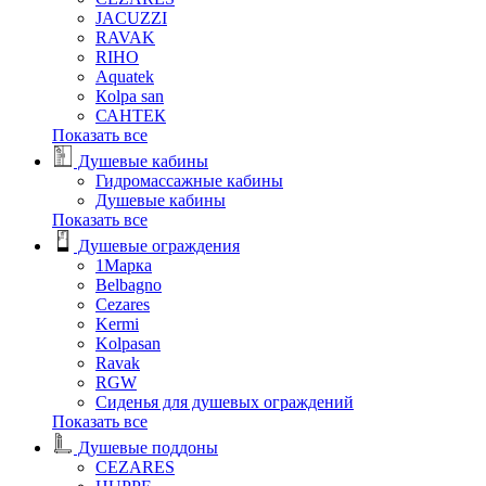
JACUZZI
RAVAK
RIHO
Аquatek
Кolpa san
САНТЕК
Показать все
Душевые кабины
Гидромассажные кабины
Душевые кабины
Показать все
Душевые ограждения
1Марка
Belbagno
Cezares
Kermi
Kolpasan
Ravak
RGW
Сиденья для душевых ограждений
Показать все
Душевые поддоны
CEZARES