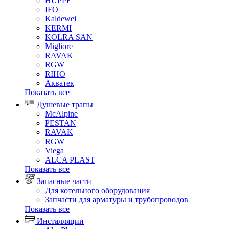
HUPPE
IFO
Kaldewei
KERMI
KOLRA SAN
Migliore
RAVAK
RGW
RIHO
Акватек
Показать все
Душевые трапы
McAlpine
PESTAN
RAVAK
RGW
Viega
АLCA PLAST
Показать все
Запасные части
Для котельного оборудования
Запчасти для арматуры и трубопроводов
Показать все
Инсталляции