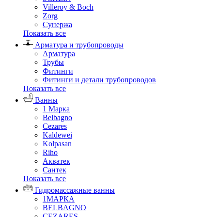
Villeroy & Boch
Zorg
Сунержа
Показать все
Арматура и трубопроводы
Арматура
Трубы
Фитинги
Фитинги и детали трубопроводов
Показать все
Ванны
1 Марка
Belbagno
Cezares
Kaldewei
Kolpasan
Riho
Акватек
Сантек
Показать все
Гидромассажные ванны
1МАРКА
BELBAGNO
CEZARES