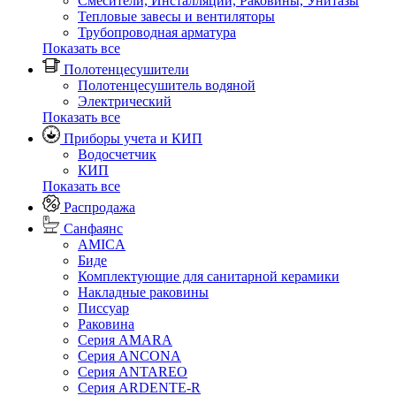
Смесители, Инсталляции, Раковины, Унитазы
Тепловые завесы и вентиляторы
Трубопроводная арматура
Показать все
Полотенцесушители
Полотенцесушитель водяной
Электрический
Показать все
Приборы учета и КИП
Водосчетчик
КИП
Показать все
Распродажа
Санфаянс
AMICA
Биде
Комплектующие для санитарной керамики
Накладные раковины
Писсуар
Раковина
Серия AMARA
Серия ANCONA
Серия ANTAREO
Серия ARDENTE-R