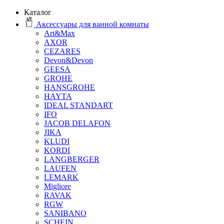
Каталог
Аксессуары для ванной комнаты
Art&Max
AXOR
CEZARES
Devon&Devon
GEESA
GROHE
HANSGROHE
HAYTA
IDEAL STANDART
IFO
JACOB DELAFON
JIKA
KLUDI
KORDI
LANGBERGER
LAUFEN
LEMARK
Migliore
RAVAK
RGW
SANIBANO
SCHEIN