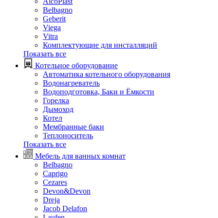
AlcoPlast
Belbagno
Geberit
Viega
Vitra
Комплектующие для инсталляций
Показать все
Котельное оборудование
Автоматика котельного оборудования
Водонагреватель
Водоподготовка, Баки и Ёмкости
Горелка
Дымоход
Котел
Мембранные баки
Теплоноситель
Показать все
Мебель для ванных комнат
Belbagno
Caprigo
Cezares
Devon&Devon
Dreja
Jacob Delafon
Laufen