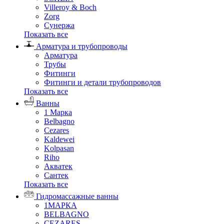
Villeroy & Boch
Zorg
Сунержа
Показать все
Арматура и трубопроводы
Арматура
Трубы
Фитинги
Фитинги и детали трубопроводов
Показать все
Ванны
1 Марка
Belbagno
Cezares
Kaldewei
Kolpasan
Riho
Акватек
Сантек
Показать все
Гидромассажные ванны
1МАРКА
BELBAGNO
CEZARES