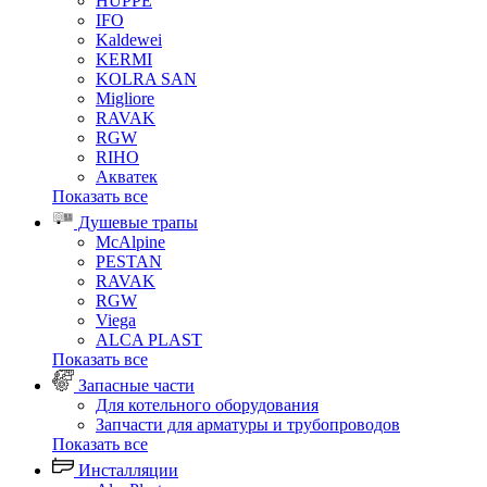
HUPPE
IFO
Kaldewei
KERMI
KOLRA SAN
Migliore
RAVAK
RGW
RIHO
Акватек
Показать все
Душевые трапы
McAlpine
PESTAN
RAVAK
RGW
Viega
АLCA PLAST
Показать все
Запасные части
Для котельного оборудования
Запчасти для арматуры и трубопроводов
Показать все
Инсталляции