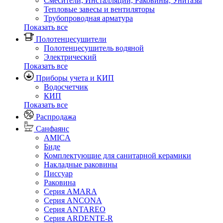
Смесители, Инсталляции, Раковины, Унитазы
Тепловые завесы и вентиляторы
Трубопроводная арматура
Показать все
Полотенцесушители
Полотенцесушитель водяной
Электрический
Показать все
Приборы учета и КИП
Водосчетчик
КИП
Показать все
Распродажа
Санфаянс
AMICA
Биде
Комплектующие для санитарной керамики
Накладные раковины
Писсуар
Раковина
Серия AMARA
Серия ANCONA
Серия ANTAREO
Серия ARDENTE-R