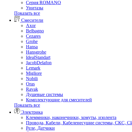
Серия ROMANO
Унитазы
Показать все
Смесители
Axor
Belbagno
Cezares
Grohe
Hansa
Hansgrohe
IdealStandart
JacobDelafon
Lemark
Migliore
Nobili
Oras
Ravak
Душевые системы
Комплектующие для смесителей
Показать все
Электрика
Клеммники, наконечники, хомуты, изолента
Провода, Кабели, Кабеленесущие системы, СКС, 
Реле, Датчики