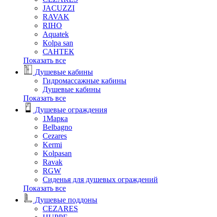
JACUZZI
RAVAK
RIHO
Аquatek
Кolpa san
САНТЕК
Показать все
Душевые кабины
Гидромассажные кабины
Душевые кабины
Показать все
Душевые ограждения
1Марка
Belbagno
Cezares
Kermi
Kolpasan
Ravak
RGW
Сиденья для душевых ограждений
Показать все
Душевые поддоны
CEZARES