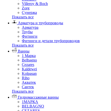
Villeroy & Boch
Zorg
Сунержа
Показать все
Арматура и трубопроводы
Арматура
Трубы
Фитинги
Фитинги и детали трубопроводов
Показать все
Ванны
1 Марка
Belbagno
Cezares
Kaldewei
Kolpasan
Riho
Акватек
Сантек
Показать все
Гидромассажные ванны
1МАРКА
BELBAGNO
CEZARES