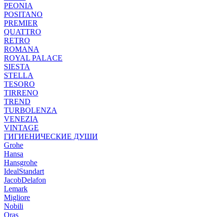
PEONIA
POSITANO
PREMIER
QUATTRO
RETRO
ROMANA
ROYAL PALACE
SIESTA
STELLA
TESORO
TIRRENO
TREND
TURBOLENZA
VENEZIA
VINTAGE
ГИГИЕНИЧЕСКИЕ ДУШИ
Grohe
Hansa
Hansgrohe
IdealStandart
JacobDelafon
Lemark
Migliore
Nobili
Oras