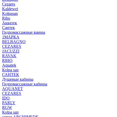
Cezares
Kaldewei
Kolpasan
Riho
Акватек
Сантек
Гидромассажные ванны
1МАРКА
BELBAGNO
CEZARES
JACUZZI
RAVAK
RIHO
Аquatek
Кolpa san
САНТЕК
Душевые кабины
Гидромассажные кабины
AQUANET
CEZARES
IDO
PARLY
RGW
Кolpa san
серия ARCHIMEDE