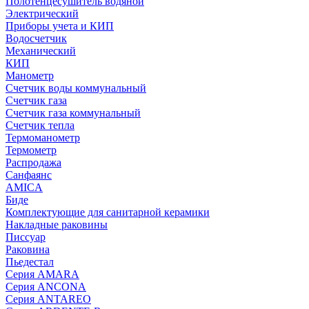
Полотенцесушитель водяной
Электрический
Приборы учета и КИП
Водосчетчик
Механический
КИП
Манометр
Счетчик воды коммунальный
Счетчик газа
Счетчик газа коммунальный
Счетчик тепла
Термоманометр
Термометр
Распродажа
Санфаянс
AMICA
Биде
Комплектующие для санитарной керамики
Накладные раковины
Писсуар
Раковина
Пьедестал
Серия AMARA
Серия ANCONA
Серия ANTAREO