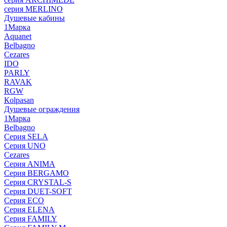
серия MERLINO
Душевые кабины
1Марка
Aquanet
Belbagno
Cezares
IDO
PARLY
RAVAK
RGW
Кolpasan
Душевые ограждения
1Марка
Belbagno
Серия SELA
Серия UNO
Cezares
Серия ANIMA
Серия BERGAMO
Серия CRYSTAL-S
Серия DUET-SOFT
Серия ECO
Серия ELENA
Серия FAMILY