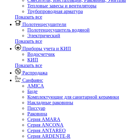
Смесители, Инсталляции, Раковины, Унитазы
Тепловые завесы и вентиляторы
Трубопроводная арматура
Показать все
Полотенцесушители
Полотенцесушитель водяной
Электрический
Показать все
Приборы учета и КИП
Водосчетчик
КИП
Показать все
Распродажа
Санфаянс
AMICA
Биде
Комплектующие для санитарной керамики
Накладные раковины
Писсуар
Раковина
Серия AMARA
Серия ANCONA
Серия ANTAREO
Серия ARDENTE-R