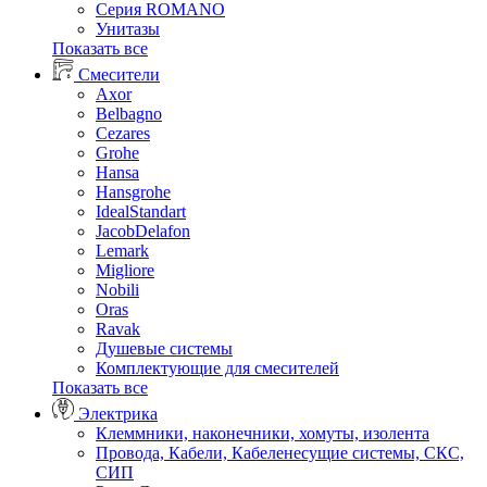
Серия ROMANO
Унитазы
Показать все
Смесители
Axor
Belbagno
Cezares
Grohe
Hansa
Hansgrohe
IdealStandart
JacobDelafon
Lemark
Migliore
Nobili
Oras
Ravak
Душевые системы
Комплектующие для смесителей
Показать все
Электрика
Клеммники, наконечники, хомуты, изолента
Провода, Кабели, Кабеленесущие системы, СКС,
СИП