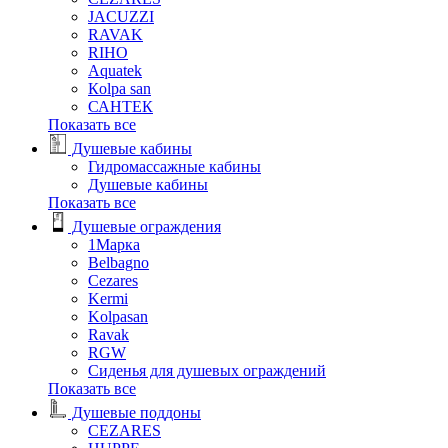
JACUZZI
RAVAK
RIHO
Аquatek
Кolpa san
САНТЕК
Показать все
Душевые кабины
Гидромассажные кабины
Душевые кабины
Показать все
Душевые ограждения
1Марка
Belbagno
Cezares
Kermi
Kolpasan
Ravak
RGW
Сиденья для душевых ограждений
Показать все
Душевые поддоны
CEZARES