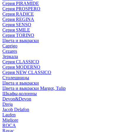
Серия PIRAMIDE
Серия PROSPERO
Серия RADICE
Серия REGINA
Серия SENSO
Серия SMILE
Серия TORINO
Цвета и выкраски
Caprigo
Cezares
Зеркала
Серия CLASSICO
Серия MODERNO
Серия NEW CLASSICO
Столешницы
Цвета и выкраски
Цвета и выкраски Margot, Tulip
Шкафы-колонны
Devon&Devon
Dreja
Jacob Delafon
Laufen
Migliore
ROCA
Rаvac