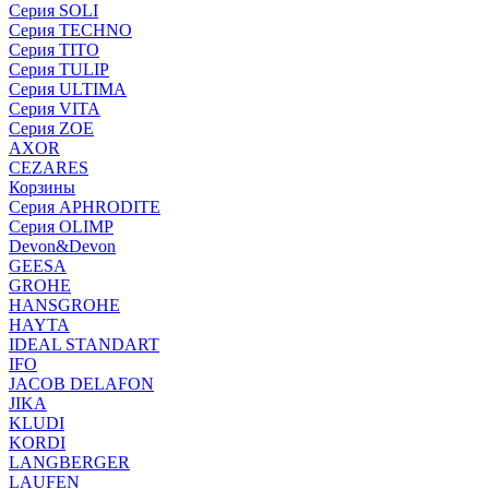
Серия SOLI
Серия TECHNO
Серия TITO
Серия TULIP
Серия ULTIMA
Серия VITA
Серия ZOE
AXOR
CEZARES
Корзины
Серия APHRODITE
Серия OLIMP
Devon&Devon
GEESA
GROHE
HANSGROHE
HAYTA
IDEAL STANDART
IFO
JACOB DELAFON
JIKA
KLUDI
KORDI
LANGBERGER
LAUFEN