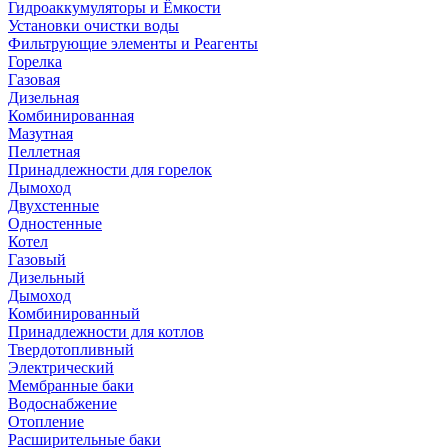
Гидроаккумуляторы и Ёмкости
Установки очистки воды
Фильтрующие элементы и Реагенты
Горелка
Газовая
Дизельная
Комбинированная
Мазутная
Пеллетная
Принадлежности для горелок
Дымоход
Двухстенные
Одностенные
Котел
Газовый
Дизельный
Дымоход
Комбинированный
Принадлежности для котлов
Твердотопливный
Электрический
Мембранные баки
Водоснабжение
Отопление
Расширительные баки