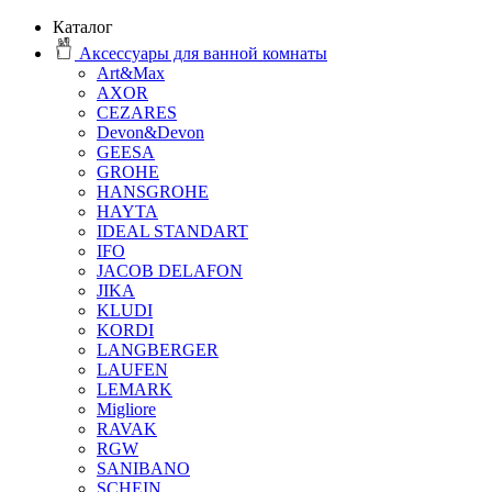
Каталог
Аксессуары для ванной комнаты
Art&Max
AXOR
CEZARES
Devon&Devon
GEESA
GROHE
HANSGROHE
HAYTA
IDEAL STANDART
IFO
JACOB DELAFON
JIKA
KLUDI
KORDI
LANGBERGER
LAUFEN
LEMARK
Migliore
RAVAK
RGW
SANIBANO
SCHEIN