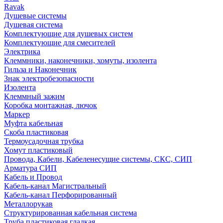
Ravak
Душевые системы
Душевая система
Комплектующие для душевых систем
Комплектующие для смесителей
Электрика
Клеммники, наконечники, хомуты, изолента
Гильза и Наконечник
Знак электробезопасности
Изолента
Клеммный зажим
Коробка монтажная, лючок
Маркер
Муфта кабельная
Скоба пластиковая
Термоусадочная трубка
Хомут пластиковый
Провода, Кабели, Кабеленесущие системы, СКС, СИП
Арматура СИП
Кабель и Провод
Кабель-канал Магистральный
Кабель-канал Перфорированный
Металлорукав
Структурированная кабельная система
Труба пластиковая гладкая