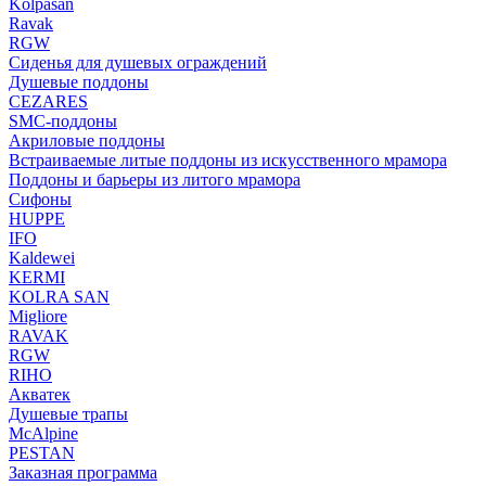
Kolpasan
Ravak
RGW
Сиденья для душевых ограждений
Душевые поддоны
CEZARES
SMC-поддоны
Акриловые поддоны
Встраиваемые литые поддоны из искусственного мрамора
Поддоны и барьеры из литого мрамора
Сифоны
HUPPE
IFO
Kaldewei
KERMI
KOLRA SAN
Migliore
RAVAK
RGW
RIHO
Акватек
Душевые трапы
McAlpine
PESTAN
Заказная программа