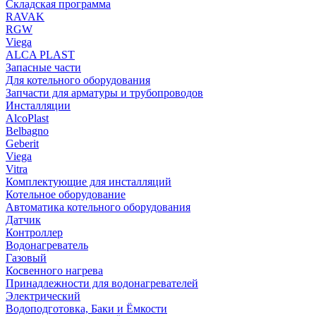
Складская программа
RAVAK
RGW
Viega
АLCA PLAST
Запасные части
Для котельного оборудования
Запчасти для арматуры и трубопроводов
Инсталляции
AlcoPlast
Belbagno
Geberit
Viega
Vitra
Комплектующие для инсталляций
Котельное оборудование
Автоматика котельного оборудования
Датчик
Контроллер
Водонагреватель
Газовый
Косвенного нагрева
Принадлежности для водонагревателей
Электрический
Водоподготовка, Баки и Ёмкости