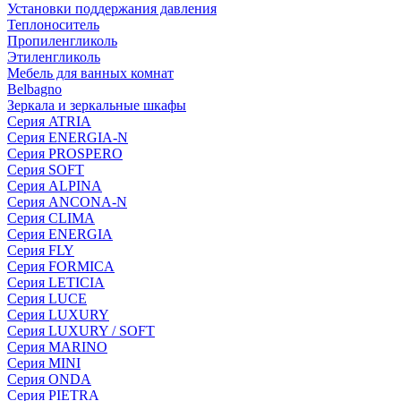
Установки поддержания давления
Теплоноситель
Пропиленгликоль
Этиленгликоль
Мебель для ванных комнат
Belbagno
Зеркала и зеркальные шкафы
Серия ATRIA
Серия ENERGIA-N
Серия PROSPERO
Серия SOFT
Серия ALPINA
Серия ANCONA-N
Серия CLIMA
Серия ENERGIA
Серия FLY
Серия FORMICA
Серия LETICIA
Серия LUCE
Серия LUXURY
Серия LUXURY / SOFT
Серия MARINO
Серия MINI
Серия ONDA
Серия PIETRA