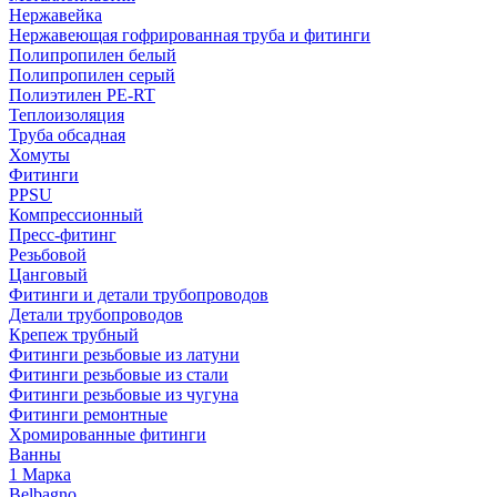
Нержавейка
Нержавеющая гофрированная труба и фитинги
Полипропилен белый
Полипропилен серый
Полиэтилен PE-RT
Теплоизоляция
Труба обсадная
Хомуты
Фитинги
PPSU
Компрессионный
Пресс-фитинг
Резьбовой
Цанговый
Фитинги и детали трубопроводов
Детали трубопроводов
Крепеж трубный
Фитинги резьбовые из латуни
Фитинги резьбовые из стали
Фитинги резьбовые из чугуна
Фитинги ремонтные
Хромированные фитинги
Ванны
1 Марка
Belbagno