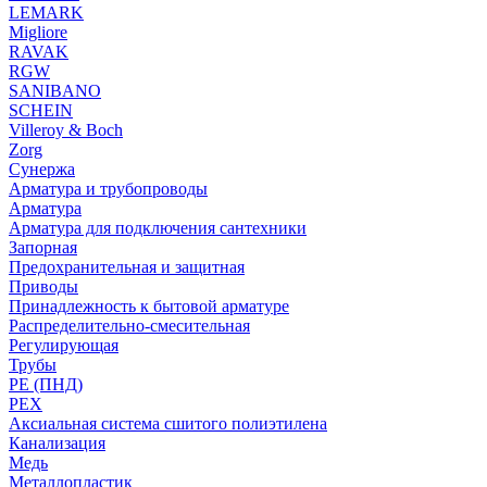
LEMARK
Migliore
RAVAK
RGW
SANIBANO
SCHEIN
Villeroy & Boch
Zorg
Сунержа
Арматура и трубопроводы
Арматура
Арматура для подключения сантехники
Запорная
Предохранительная и защитная
Приводы
Принадлежность к бытовой арматуре
Распределительно-смесительная
Регулирующая
Трубы
PE (ПНД)
PEX
Аксиальная система сшитого полиэтилена
Канализация
Медь
Металлопластик