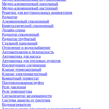
Медно-алюминиевый напольный
Медно-алюминиевый настенный
Решетки для внутрипольных конвекторов
Радиатор
Алюминиевый секционный
Биметаллический секционный
Дизайн-серии
Радиатор секционный
Радиатор трубчатый
Стальной панельный
Отопление и водоснабжение
Автоматизация и безопасность
Автоматика для насоса
Автоматика для тепловых пунктов
Изолирующее соединение
Клапан термозапорный
Клапан электромагнитный
Комнатный термостат
Противопожарная муфта
Реле давления
Реле температуры
Сигнализатор загазованности
Система защиты от протечек
Водонагреватели
Запасные части для котлов и водонагревателей