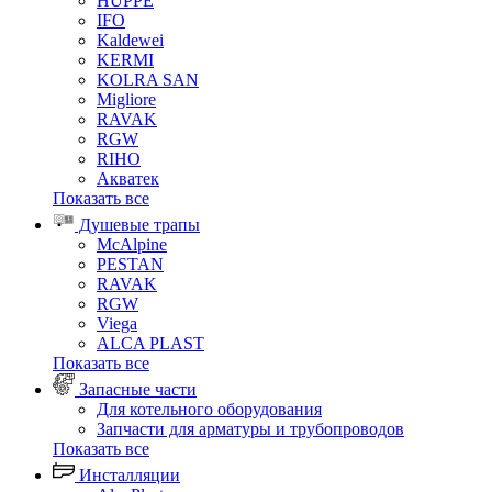
HUPPE
IFO
Kaldewei
KERMI
KOLRA SAN
Migliore
RAVAK
RGW
RIHO
Акватек
Показать все
Душевые трапы
McAlpine
PESTAN
RAVAK
RGW
Viega
АLCA PLAST
Показать все
Запасные части
Для котельного оборудования
Запчасти для арматуры и трубопроводов
Показать все
Инсталляции