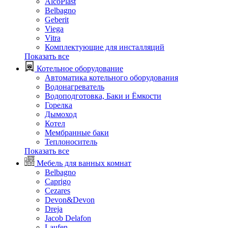
AlcoPlast
Belbagno
Geberit
Viega
Vitra
Комплектующие для инсталляций
Показать все
Котельное оборудование
Автоматика котельного оборудования
Водонагреватель
Водоподготовка, Баки и Ёмкости
Горелка
Дымоход
Котел
Мембранные баки
Теплоноситель
Показать все
Мебель для ванных комнат
Belbagno
Caprigo
Cezares
Devon&Devon
Dreja
Jacob Delafon
Laufen