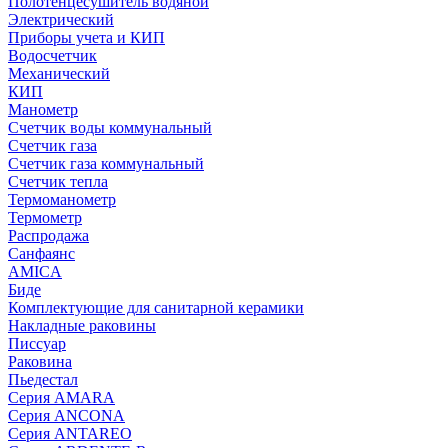
Полотенцесушитель водяной
Электрический
Приборы учета и КИП
Водосчетчик
Механический
КИП
Манометр
Счетчик воды коммунальный
Счетчик газа
Счетчик газа коммунальный
Счетчик тепла
Термоманометр
Термометр
Распродажа
Санфаянс
AMICA
Биде
Комплектующие для санитарной керамики
Накладные раковины
Писсуар
Раковина
Пьедестал
Серия AMARA
Серия ANCONA
Серия ANTAREO