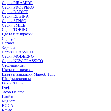
Серия PIRAMIDE
Серия PROSPERO
Серия RADICE
Серия REGINA
Серия SENSO
Серия SMILE
Серия TORINO
Цвета и выкраски
Caprigo
Cezares
Зеркала
Серия CLASSICO
Серия MODERNO
Серия NEW CLASSICO
Столешницы
Цвета и выкраски
Цвета и выкраски Margot, Tulip
Шкафы-колонны
Devon&Devon
Dreja
Jacob Delafon
Laufen
Migliore
ROCA
Rаvac