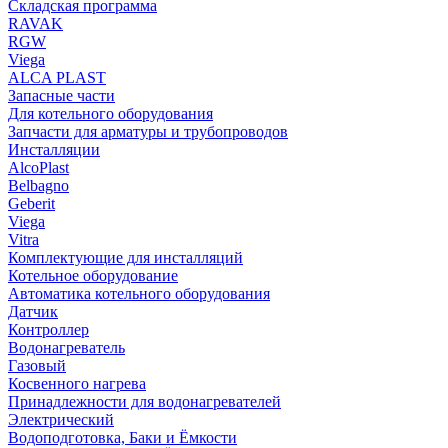
Складская программа
RAVAK
RGW
Viega
АLCA PLAST
Запасные части
Для котельного оборудования
Запчасти для арматуры и трубопроводов
Инсталляции
AlcoPlast
Belbagno
Geberit
Viega
Vitra
Комплектующие для инсталляций
Котельное оборудование
Автоматика котельного оборудования
Датчик
Контроллер
Водонагреватель
Газовый
Косвенного нагрева
Принадлежности для водонагревателей
Электрический
Водоподготовка, Баки и Ёмкости