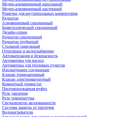
Медно-алюминиевый напольный
Медно-алюминиевый настенный
Решетки для внутрипольных конвекторов
Радиатор
Алюминиевый секционный
Биметаллический секционный
Дизайн-серии
Радиатор секционный
Радиатор трубчатый
Стальной панельный
Отопление и водоснабжение
Автоматизация и безопасность
Автоматика для насоса
Автоматика для тепловых пунктов
Изолирующее соединение
Клапан термозапорный
Клапан электромагнитный
Комнатный термостат
Противопожарная муфта
Реле давления
Реле температуры
Сигнализатор загазованности
Система защиты от протечек
Водонагреватели
Запасные части для котлов и водонагревателей