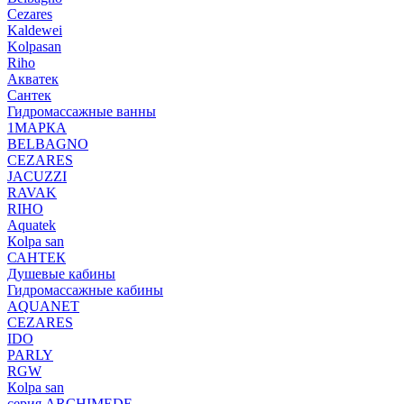
Cezares
Kaldewei
Kolpasan
Riho
Акватек
Сантек
Гидромассажные ванны
1МАРКА
BELBAGNO
CEZARES
JACUZZI
RAVAK
RIHO
Аquatek
Кolpa san
САНТЕК
Душевые кабины
Гидромассажные кабины
AQUANET
CEZARES
IDO
PARLY
RGW
Кolpa san
серия ARCHIMEDE