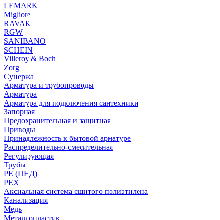
LEMARK
Migliore
RAVAK
RGW
SANIBANO
SCHEIN
Villeroy & Boch
Zorg
Сунержа
Арматура и трубопроводы
Арматура
Арматура для подключения сантехники
Запорная
Предохранительная и защитная
Приводы
Принадлежность к бытовой арматуре
Распределительно-смесительная
Регулирующая
Трубы
PE (ПНД)
PEX
Аксиальная система сшитого полиэтилена
Канализация
Медь
Металлопластик