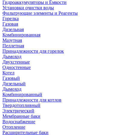
Гидроаккумуляторы и Ёмкости
Установки очистки воды
Фильтрующие элементы и Реагенты
Горелка
Газовая
Дизельная
Комбинированная
Мазутная
Пеллетная
Принадлежности для горелок
Дымоход
Двухстенные
Одностенные
Котел
Газовый
Дизельный
Дымоход
Комбинированный
Принадлежности для котлов
Твердотопливный
Электрический
Мембранные баки
Водоснабжение
Отопление
Расширительные баки