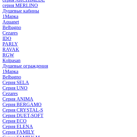
серия MERLINO
Душевые кабины
1Марка
Aquanet
Belbagno
Cezares
IDO
PARLY
RAVAK
RGW
Кolpasan
Душевые ограждения
1Марка
Belbagno
Серия SELA
Серия UNO
Cezares
Серия ANIMA
Серия BERGAMO
Серия CRYSTAL-S
Серия DUET-SOFT
Серия ECO
Серия ELENA
Серия FAMILY