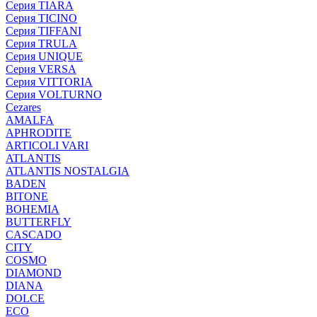
Серия TIARA
Серия TICINO
Серия TIFFANI
Серия TRULA
Серия UNIQUE
Серия VERSA
Серия VITTORIA
Серия VOLTURNO
Cezares
AMALFA
APHRODITE
ARTICOLI VARI
ATLANTIS
ATLANTIS NOSTALGIA
BADEN
BITONE
BOHEMIA
BUTTERFLY
CASCADO
CITY
COSMO
DIAMOND
DIANA
DOLCE
ECO