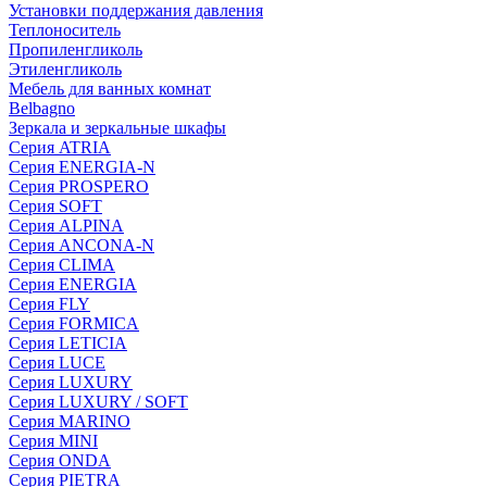
Установки поддержания давления
Теплоноситель
Пропиленгликоль
Этиленгликоль
Мебель для ванных комнат
Belbagno
Зеркала и зеркальные шкафы
Серия ATRIA
Серия ENERGIA-N
Серия PROSPERO
Серия SOFT
Серия ALPINA
Серия ANCONA-N
Серия CLIMA
Серия ENERGIA
Серия FLY
Серия FORMICA
Серия LETICIA
Серия LUCE
Серия LUXURY
Серия LUXURY / SOFT
Серия MARINO
Серия MINI
Серия ONDA
Серия PIETRA