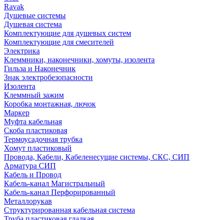
Ravak
Душевые системы
Душевая система
Комплектующие для душевых систем
Комплектующие для смесителей
Электрика
Клеммники, наконечники, хомуты, изолента
Гильза и Наконечник
Знак электробезопасности
Изолента
Клеммный зажим
Коробка монтажная, лючок
Маркер
Муфта кабельная
Скоба пластиковая
Термоусадочная трубка
Хомут пластиковый
Провода, Кабели, Кабеленесущие системы, СКС, СИП
Арматура СИП
Кабель и Провод
Кабель-канал Магистральный
Кабель-канал Перфорированный
Металлорукав
Структурированная кабельная система
Труба пластиковая гладкая