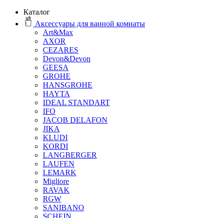
Каталог
Аксессуары для ванной комнаты
Art&Max
AXOR
CEZARES
Devon&Devon
GEESA
GROHE
HANSGROHE
HAYTA
IDEAL STANDART
IFO
JACOB DELAFON
JIKA
KLUDI
KORDI
LANGBERGER
LAUFEN
LEMARK
Migliore
RAVAK
RGW
SANIBANO
SCHEIN