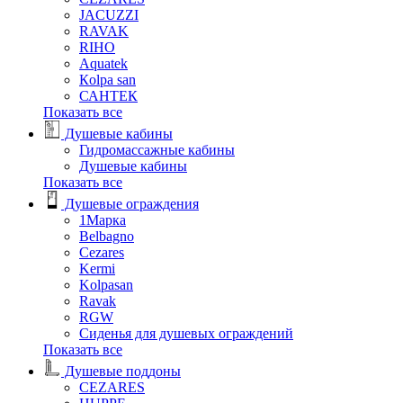
JACUZZI
RAVAK
RIHO
Аquatek
Кolpa san
САНТЕК
Показать все
Душевые кабины
Гидромассажные кабины
Душевые кабины
Показать все
Душевые ограждения
1Марка
Belbagno
Cezares
Kermi
Kolpasan
Ravak
RGW
Сиденья для душевых ограждений
Показать все
Душевые поддоны
CEZARES