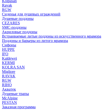
Kolpasan
Ravak
RGW
Сиденья для душевых ограждений
Душевые поддоны
CEZARES
SMC-поддоны
Акриловые поддоны
Встраиваемые литые поддоны из искусственного мрамора
Поддоны и барьеры из литого мрамора
Сифоны
HUPPE
IFO
Kaldewei
KERMI
KOLRA SAN
Migliore
RAVAK
RGW
RIHO
Акватек
Душевые трапы
McAlpine
PESTAN
Заказная программа