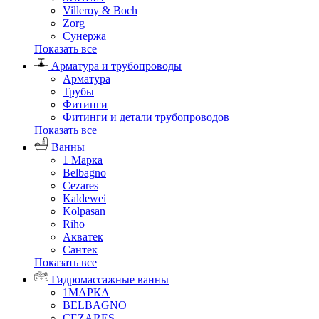
Villeroy & Boch
Zorg
Сунержа
Показать все
Арматура и трубопроводы
Арматура
Трубы
Фитинги
Фитинги и детали трубопроводов
Показать все
Ванны
1 Марка
Belbagno
Cezares
Kaldewei
Kolpasan
Riho
Акватек
Сантек
Показать все
Гидромассажные ванны
1МАРКА
BELBAGNO
CEZARES