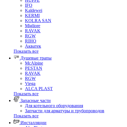
HUPPE
IFO
Kaldewei
KERMI
KOLRA SAN
Migliore
RAVAK
RGW
RIHO
Акватек
Показать все
Душевые трапы
McAlpine
PESTAN
RAVAK
RGW
Viega
АLCA PLAST
Показать все
Запасные части
Для котельного оборудования
Запчасти для арматуры и трубопроводов
Показать все
Инсталляции