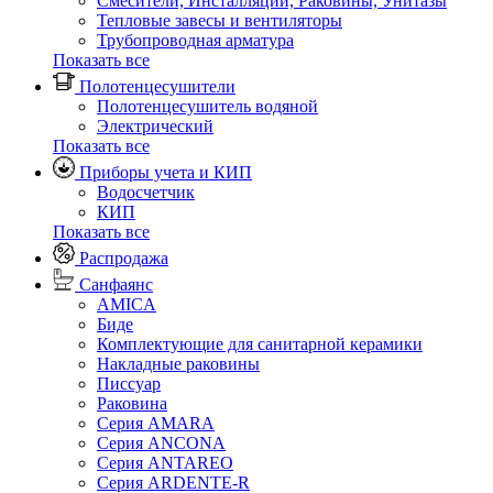
Смесители, Инсталляции, Раковины, Унитазы
Тепловые завесы и вентиляторы
Трубопроводная арматура
Показать все
Полотенцесушители
Полотенцесушитель водяной
Электрический
Показать все
Приборы учета и КИП
Водосчетчик
КИП
Показать все
Распродажа
Санфаянс
AMICA
Биде
Комплектующие для санитарной керамики
Накладные раковины
Писсуар
Раковина
Серия AMARA
Серия ANCONA
Серия ANTAREO
Серия ARDENTE-R