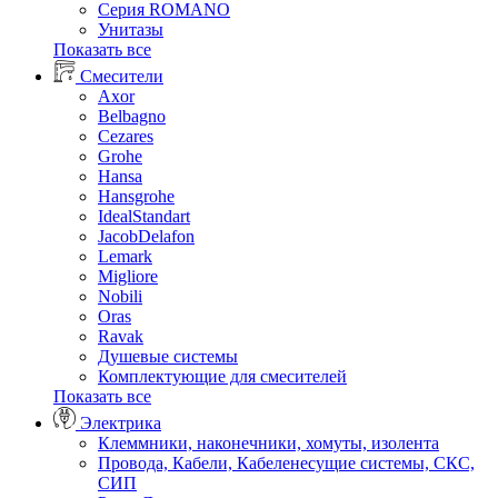
Серия ROMANO
Унитазы
Показать все
Смесители
Axor
Belbagno
Cezares
Grohe
Hansa
Hansgrohe
IdealStandart
JacobDelafon
Lemark
Migliore
Nobili
Oras
Ravak
Душевые системы
Комплектующие для смесителей
Показать все
Электрика
Клеммники, наконечники, хомуты, изолента
Провода, Кабели, Кабеленесущие системы, СКС,
СИП