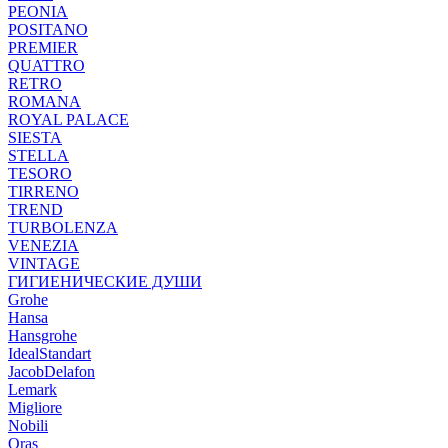
PEONIA
POSITANO
PREMIER
QUATTRO
RETRO
ROMANA
ROYAL PALACE
SIESTA
STELLA
TESORO
TIRRENO
TREND
TURBOLENZA
VENEZIA
VINTAGE
ГИГИЕНИЧЕСКИЕ ДУШИ
Grohe
Hansa
Hansgrohe
IdealStandart
JacobDelafon
Lemark
Migliore
Nobili
Oras