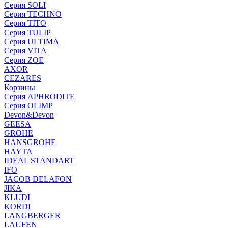
Серия SOLI
Серия TECHNO
Серия TITO
Серия TULIP
Серия ULTIMA
Серия VITA
Серия ZOE
AXOR
CEZARES
Корзины
Серия APHRODITE
Серия OLIMP
Devon&Devon
GEESA
GROHE
HANSGROHE
HAYTA
IDEAL STANDART
IFO
JACOB DELAFON
JIKA
KLUDI
KORDI
LANGBERGER
LAUFEN