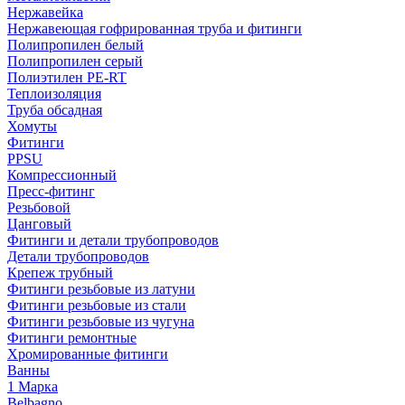
Нержавейка
Нержавеющая гофрированная труба и фитинги
Полипропилен белый
Полипропилен серый
Полиэтилен PE-RT
Теплоизоляция
Труба обсадная
Хомуты
Фитинги
PPSU
Компрессионный
Пресс-фитинг
Резьбовой
Цанговый
Фитинги и детали трубопроводов
Детали трубопроводов
Крепеж трубный
Фитинги резьбовые из латуни
Фитинги резьбовые из стали
Фитинги резьбовые из чугуна
Фитинги ремонтные
Хромированные фитинги
Ванны
1 Марка
Belbagno