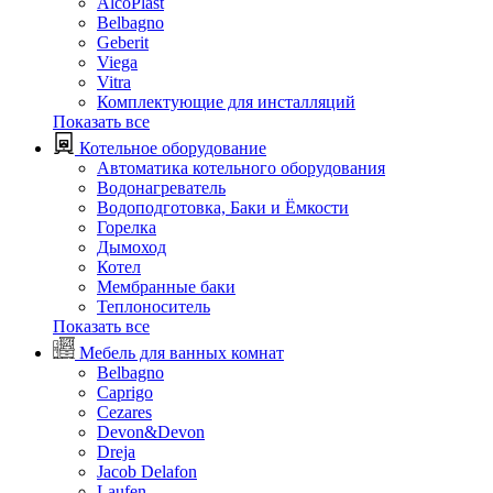
AlcoPlast
Belbagno
Geberit
Viega
Vitra
Комплектующие для инсталляций
Показать все
Котельное оборудование
Автоматика котельного оборудования
Водонагреватель
Водоподготовка, Баки и Ёмкости
Горелка
Дымоход
Котел
Мембранные баки
Теплоноситель
Показать все
Мебель для ванных комнат
Belbagno
Caprigo
Cezares
Devon&Devon
Dreja
Jacob Delafon
Laufen