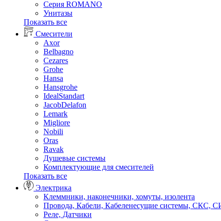
Серия ROMANO
Унитазы
Показать все
Смесители
Axor
Belbagno
Cezares
Grohe
Hansa
Hansgrohe
IdealStandart
JacobDelafon
Lemark
Migliore
Nobili
Oras
Ravak
Душевые системы
Комплектующие для смесителей
Показать все
Электрика
Клеммники, наконечники, хомуты, изолента
Провода, Кабели, Кабеленесущие системы, СКС, 
Реле, Датчики