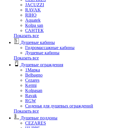
JACUZZI
RAVAK
RIHO
Аquatek
Кolpa san
САНТЕК
Показать все
Душевые кабины
Гидромассажные кабины
Душевые кабины
Показать все
Душевые ограждения
1Марка
Belbagno
Cezares
Kermi
Kolpasan
Ravak
RGW
Сиденья для душевых ограждений
Показать все
Душевые поддоны
CEZARES