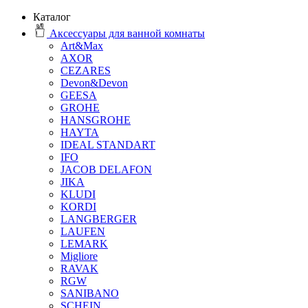
Каталог
Аксессуары для ванной комнаты
Art&Max
AXOR
CEZARES
Devon&Devon
GEESA
GROHE
HANSGROHE
HAYTA
IDEAL STANDART
IFO
JACOB DELAFON
JIKA
KLUDI
KORDI
LANGBERGER
LAUFEN
LEMARK
Migliore
RAVAK
RGW
SANIBANO
SCHEIN