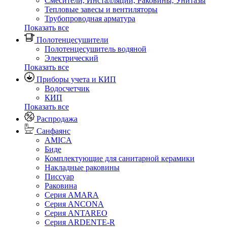
Смесители, Инсталляции, Раковины, Унитазы
Тепловые завесы и вентиляторы
Трубопроводная арматура
Показать все
Полотенцесушители
Полотенцесушитель водяной
Электрический
Показать все
Приборы учета и КИП
Водосчетчик
КИП
Показать все
Распродажа
Санфаянс
AMICA
Биде
Комплектующие для санитарной керамики
Накладные раковины
Писсуар
Раковина
Серия AMARA
Серия ANCONA
Серия ANTAREO
Серия ARDENTE-R