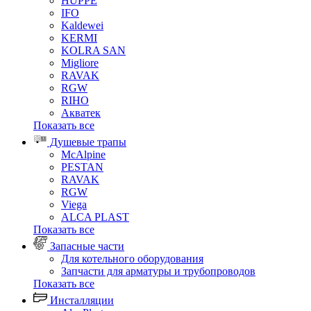
HUPPE
IFO
Kaldewei
KERMI
KOLRA SAN
Migliore
RAVAK
RGW
RIHO
Акватек
Показать все
Душевые трапы
McAlpine
PESTAN
RAVAK
RGW
Viega
АLCA PLAST
Показать все
Запасные части
Для котельного оборудования
Запчасти для арматуры и трубопроводов
Показать все
Инсталляции