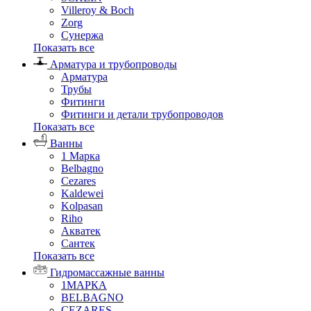
Villeroy & Boch
Zorg
Сунержа
Показать все
Арматура и трубопроводы
Арматура
Трубы
Фитинги
Фитинги и детали трубопроводов
Показать все
Ванны
1 Марка
Belbagno
Cezares
Kaldewei
Kolpasan
Riho
Акватек
Сантек
Показать все
Гидромассажные ванны
1МАРКА
BELBAGNO
CEZARES