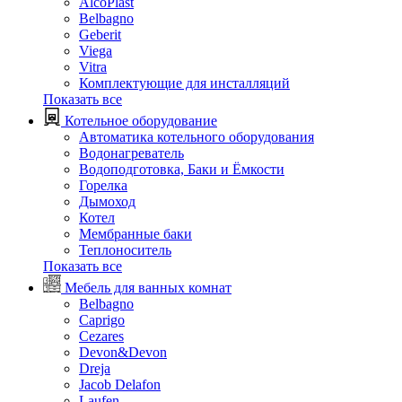
AlcoPlast
Belbagno
Geberit
Viega
Vitra
Комплектующие для инсталляций
Показать все
Котельное оборудование
Автоматика котельного оборудования
Водонагреватель
Водоподготовка, Баки и Ёмкости
Горелка
Дымоход
Котел
Мембранные баки
Теплоноситель
Показать все
Мебель для ванных комнат
Belbagno
Caprigo
Cezares
Devon&Devon
Dreja
Jacob Delafon
Laufen